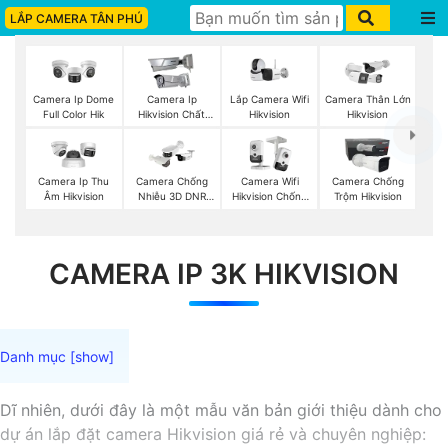
LẮP CAMERA TÂN PHÚ
Lắp Camera Wifi
Camera Ip Dome
Camera Ip
Camera Thân Lớn
Hikvision
Full Color Hik
Hikvision Chất
Hikvision
Lượng
Camera Ip Thu
Camera Chống
Camera Wifi
Camera Chống
Âm Hikvision
Nhiễu 3D DNR
Hikvision Chống
Trộm Hikvision
Hikvison
Trộm
CAMERA IP 3K HIKVISION
Dĩ nhiên, dưới đây là một mẫu văn bản giới thiệu dành cho
dự án lắp đặt camera Hikvision giá rẻ và chuyên nghiệp: