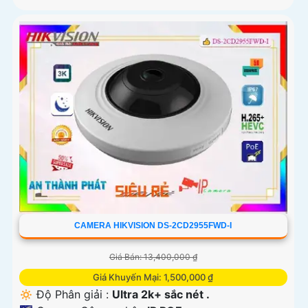
CAMERA HIKVISION DS-2CD2955FWD-I
Giá Bán: 13,400,000 ₫
Giá Khuyến Mại: 1,500,000 ₫
🔅 Độ Phân giải :
Ultra 2k+ sắc nét .