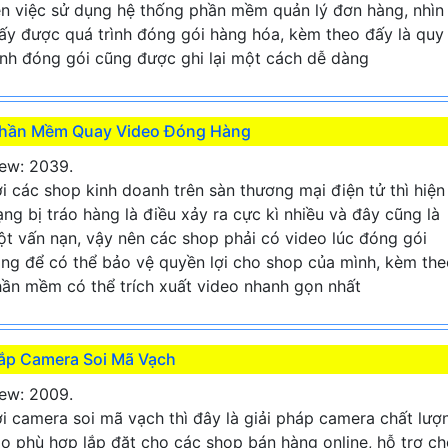
n việc sử dụng hệ thống phần mềm quản lý đơn hàng, nhìn
ấy được quá trình đóng gói hàng hóa, kèm theo đấy là quy
ình đóng gói cũng được ghi lại một cách dễ dàng
hần Mềm Quay Video Đóng Hàng
ew: 2039.
i các shop kinh doanh trên sàn thương mại điện tử thì hiện
ạng bị tráo hàng là điều xảy ra cực kì nhiều và đây cũng là
t vấn nạn, vậy nên các shop phải có video lúc đóng gói
ng để có thể bảo vệ quyền lợi cho shop của mình, kèm the
ần mềm có thể trích xuất video nhanh gọn nhất
ắp Camera Soi Mã Vạch
ew: 2009.
i camera soi mã vạch thì đây là giải pháp camera chất lượ
o phù hợp lắp đặt cho các shop bán hàng online, hỗ trợ c