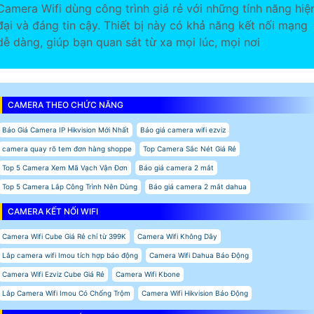
Camera Wifi dùng công trình giá rẻ với những tính năng hiệ
đại và đáng tin cậy. Thiết bị này có khả năng kết nối mạng
dễ dàng, giúp bạn quan sát từ xa mọi lúc, mọi nơi
CAMERA THEO CHỨC NĂNG
Báo Giá Camera IP Hikvision Mới Nhất
Báo giá camera wifi ezviz
camera quay rõ tem đơn hàng shoppe
Top Camera Sắc Nét Giá Rẻ
Top 5 Camera Xem Mã Vạch Vận Đơn
Báo giá camera 2 mắt
Top 5 Camera Lắp Công Trình Nên Dùng
Báo giá camera 2 mắt dahua
CAMERA KẾT NỐI WIFI
Camera Wifi Cube Giá Rẻ chỉ từ 399K
Camera Wifi Không Dây
Lắp camera wifi Imou tích hợp báo động
Camera Wifi Dahua Báo Động
Camera Wifi Ezviz Cube Giá Rẻ
Camera Wifi Kbone
Lắp Camera Wifi Imou Có Chống Trộm
Camera Wifi Hikvision Báo Động