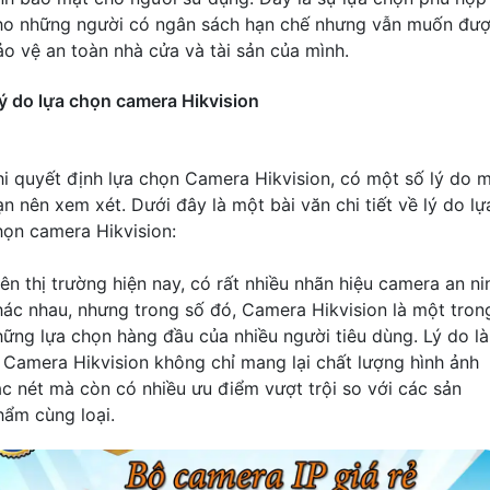
ho những người có ngân sách hạn chế nhưng vẫn muốn đư
ảo vệ an toàn nhà cửa và tài sản của mình.
ý do lựa chọn camera Hikvision
hi quyết định lựa chọn Camera Hikvision, có một số lý do 
ạn nên xem xét. Dưới đây là một bài văn chi tiết về lý do lự
họn camera Hikvision:
rên thị trường hiện nay, có rất nhiều nhãn hiệu camera an ni
hác nhau, nhưng trong số đó, Camera Hikvision là một tron
hững lựa chọn hàng đầu của nhiều người tiêu dùng. Lý do là
ì Camera Hikvision không chỉ mang lại chất lượng hình ảnh
ắc nét mà còn có nhiều ưu điểm vượt trội so với các sản
hẩm cùng loại.