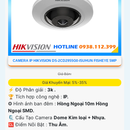
CAMERA IP HIKVISION DS-2CD2955G0-ISUHUN FISHEYE 5MP
Giá Bán:
Giá Khuyến Mại: 5%-35%
️⚡ Độ Phân giải :
3k .
🏆 Tích hợp công nghệ :
IP.
❂ Hình ảnh ban đêm :
Hồng Ngoại 10m Hồng
Ngoại SMD.
🗜️ Cấu Tạo Camera
Dome Kim loại + Nhựa.
️🆑 Điểm Nỗi Bật :
Thu Âm.