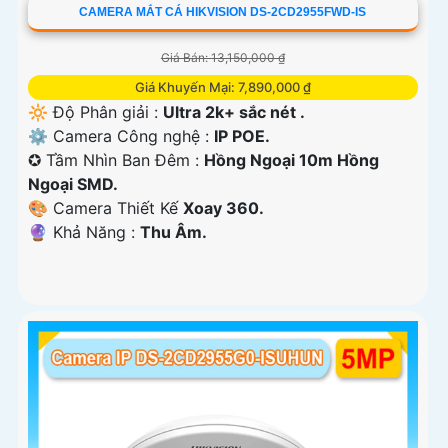
CAMERA MẮT CÁ HIKVISION DS-2CD2955FWD-IS
Giá Bán: 13,150,000 ₫
Giá Khuyến Mại: 7,890,000 ₫
🔆 Độ Phân giải :
Ultra 2k+ sắc nét .
⚙ Camera Công nghệ :
IP POE.
✪ Tầm Nhìn Ban Đêm :
Hồng Ngoại 10m Hồng
Ngoại SMD.
🎨 Camera Thiết Kế
Xoay 360.
️🔮 Khả Năng :
Thu Âm.