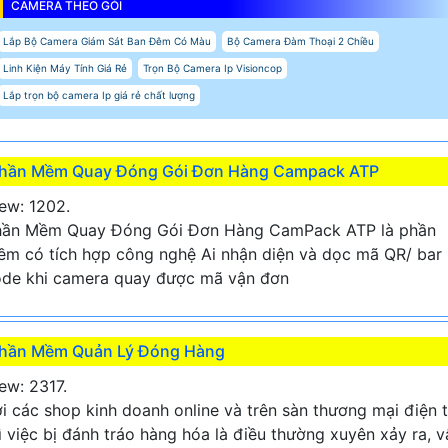
CAMERA THEO GÓI
Lắp Bộ Camera Giám Sát Ban Đêm Có Màu
Bộ Camera Đàm Thoại 2 Chiều
Linh Kiện Máy Tính Giá Rẻ
Trọn Bộ Camera Ip Visioncop
Lắp trọn bộ camera Ip giá rẻ chất lượng
hần Mềm Quay Đóng Gói Đơn Hàng Campack ATP
ew: 1202.
hần Mềm Quay Đóng Gói Đơn Hàng CamPack ATP là phần
m có tích hợp công nghệ Ai nhận diện và dọc mã QR/ bar
de khi camera quay được mã vận đơn
hần Mềm Quản Lý Đóng Hàng
ew: 2317.
i các shop kinh doanh online và trên sàn thương mại điện 
ì việc bị đánh tráo hàng hóa là điều thường xuyên xảy ra, v