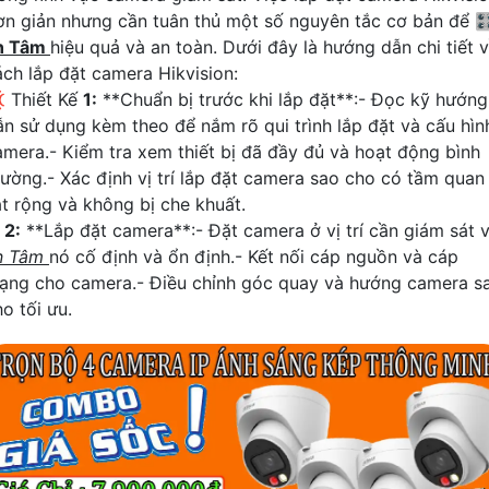
ơn giản nhưng cần tuân thủ một số nguyên tắc cơ bản để 
n Tâm
hiệu quả và an toàn. Dưới đây là hướng dẫn chi tiết 
ách lắp đặt camera Hikvision:
 Thiết Kế
1:
**Chuẩn bị trước khi lắp đặt**:- Đọc kỹ hướng
ẫn sử dụng kèm theo để nắm rõ qui trình lắp đặt và cấu hìn
amera.- Kiểm tra xem thiết bị đã đầy đủ và hoạt động bình
hường.- Xác định vị trí lắp đặt camera sao cho có tầm quan
át rộng và không bị che khuất.
☫
2:
**Lắp đặt camera**:- Đặt camera ở vị trí cần giám sát 
n Tâm
nó cố định và ổn định.- Kết nối cáp nguồn và cáp
ạng cho camera.- Điều chỉnh góc quay và hướng camera s
o tối ưu.