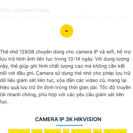
Chào quý khách hàng,
Chúng tôi xin trân trọng giới thiệu đến quý vị dịch vụ lắp
đặt camera Hikvision giá rẻ và chuyên nghiệp cho dự án
của quý vị.
Với kinh nghiệm lâu năm trong lĩnh vực lắp đặt camera an
ninh, đội ngũ kỹ thuật viên của chúng tôi cam kết sẽ mang
Thẻ nhớ 128GB chuyên dùng cho camera IP và wifi, hỗ trợ
đến cho quý vị những giải pháp an ninh hiệu quả, đáng tin
lưu trữ hình ảnh liên tục trong 13-14 ngày. Với dung lượng
cậy và tiết kiệm chi phí.
này, thẻ giúp ghi hình chất lượng cao mà không cần kết
Camera của Hikvision được biết đến là một trong những
nối với đầu ghi. Camera sử dụng thẻ nhớ cho phép lưu trữ
thương hiệu hàng đầu thế giới về giải pháp an ninh video.
dữ liệu giám sát liên tục, xóa dần các video cũ, mang lại
Với các tính năng và công nghệ tiên tiến, camera Hikvision
hiệu quả lưu trữ ổn định trong thời gian dài. Tốc độ truyền
không chỉ
chắc chắn
chất lượng hình ảnh sắc nét mà còn
tải nhanh chóng, phù hợp với các yêu cầu giám sát liên
đem đến sự tin cậy và an toàn cho dự án của quý vị.
tục.
Nếu quý vị quan tâm đến việc lắp đặt camera Hikvision giá
rẻ và chuyên nghiệp cho dự án của mình, chúng tôi luôn
sẵn lòng hỗ trợ và tư vấn cho quý vị.
CAMERA IP 3K HIKVISION