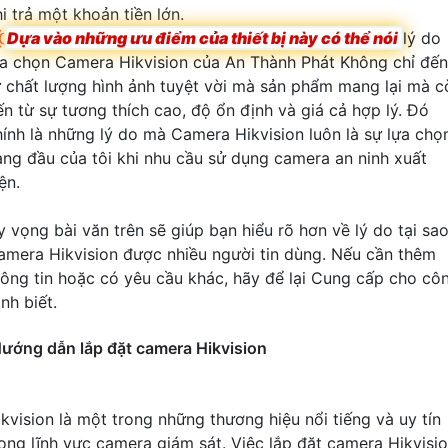
i trả một khoản tiền lớn.

Dựa vào những ưu điểm của thiết bị này có thể nói
lý do
ựa chọn Camera Hikvision của An Thành Phát Không chỉ đến
ừ chất lượng hình ảnh tuyệt vời mà sản phẩm mang lại mà c
ến từ sự tương thích cao, độ ổn định và giá cả hợp lý. Đó
hính là những lý do mà Camera Hikvision luôn là sự lựa chọ
àng đầu của tôi khi nhu cầu sử dụng camera an ninh xuất
ện.
y vọng bài văn trên sẽ giúp bạn hiểu rõ hơn về lý do tại sa
amera Hikvision được nhiều người tin dùng. Nếu cần thêm
hông tin hoặc có yêu cầu khác, hãy để lại Cung cấp cho cô
ình biết.
ướng dẫn lắp đặt camera Hikvision
ikvision là một trong những thương hiệu nổi tiếng và uy tín
rong lĩnh vực camera giám sát. Việc lắp đặt camera Hikvisi