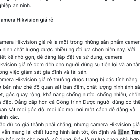
ghiệp an ninh.
amera Hikvision giá rẻ
amera Hikvision giá rẻ là một trong những sản phẩm camer
n ninh chất lượng được nhiều người lựa chọn hiện nay. Với
hiết kế nhỏ gọn, dễ dàng lắp đặt và sử dụng, camera
ikvision giá rẻ đem đến cho người dùng sự tiện lợi và an t
ong việc giám sát gia đình và tài sản.
amera Hikvision giá rẻ thường được trang bị các tính năng
ơ bản như chế độ quan sát ban đêm, chất lượng hình ảnh s
ét, góc quay rộng, khả năng chống nước, chống nhiễu, chố
a đập. Đẳng cấp hơn cả Công trình Được người dùng có th
uan sát mọi góc độ, mọi lúc mọi nơi một cách dễ dàng và
hính xác.
ặc dù có giá thành phải chăng, nhưng camera Hikvision giá
ẻ vẫn mang lại chất lượng hình ảnh tốt, ổn định và 🎛
an Tâ
ính bảo mật cho người sử dụng. Đây là sự lựa chọn phù hợp