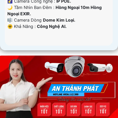
🌠 Camera Công nghệ :
IP POE.
🌙 Tầm Nhìn Ban Đêm :
Hồng Ngoại 10m Hồng
Ngoại EXIR.
🎼️ Camera Dòng
Dome Kim Loại.
️☣️ Khả Năng :
Công Nghệ AI.