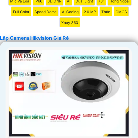
Mic Và Loa
IP66
3D DNR
AI
Dual Light
78°
Hồng Ngoại
Full Color
Speed Dome
AI Coding
2.0 MP
Thân
CMOS
Xoay 360
Lắp Camera Hikvision Giá Rẻ
'