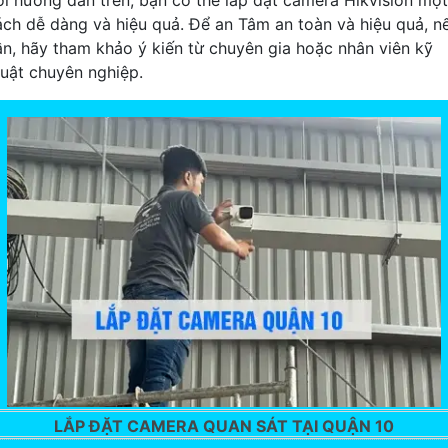
ới hướng dẫn trên, bạn có thể lắp đặt camera Hikvision một
ách dễ dàng và hiệu quả. Để an Tâm an toàn và hiệu quả, n
ần, hãy tham khảo ý kiến từ chuyên gia hoặc nhân viên kỹ
huật chuyên nghiệp.
LẮP ĐẶT CAMERA QUAN SÁT TẠI QUẬN 10