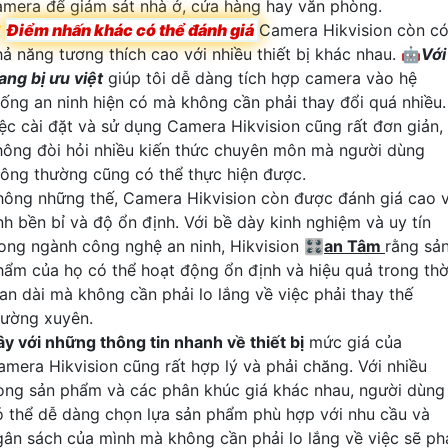
amera để giám sát nhà ở, cửa hàng hay văn phòng.

Điểm nhấn khác có thể đánh giá
Camera Hikvision còn c
hả năng tương thích cao với nhiều thiết bị khác nhau. 🤖️
Với
ang bị ưu việt
giúp tôi dễ dàng tích hợp camera vào hệ
hống an ninh hiện có mà không cần phải thay đổi quá nhiều.
iệc cài đặt và sử dụng Camera Hikvision cũng rất đơn giản,
hông đòi hỏi nhiều kiến thức chuyên môn mà người dùng
hông thường cũng có thể thực hiện được.
hông những thế, Camera Hikvision còn được đánh giá cao 
ính bền bỉ và độ ổn định. Với bề dày kinh nghiệm và uy tín
rong ngành công nghệ an ninh, Hikvision 🎛
an Tâm
rằng sả
hẩm của họ có thể hoạt động ổn định và hiệu quả trong thờ
ian dài mà không cần phải lo lắng về việc phải thay thế
hường xuyên.
ây với những thông tin nhanh về thiết bị
mức giá của
amera Hikvision cũng rất hợp lý và phải chăng. Với nhiều
òng sản phẩm và các phân khúc giá khác nhau, người dùng
ó thể dễ dàng chọn lựa sản phẩm phù hợp với nhu cầu và
gân sách của mình mà không cần phải lo lắng về việc sẽ ph