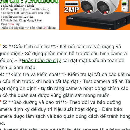
🏆
3:
**Cấu hình camera**:- Kết nối camera với mạng và
guồn điện.- Sử dụng phần mềm hỗ trợ để cấu hình camera
ếu có).- ®️
Hoàn toàn tin cậy
cài đặt mật khẩu an toàn để
ránh bị xâm nhập.
4:
**Kiểm tra và kiểm soát**:- Kiểm tra lại tất cả các kết n
à cấu hình trước khi hoàn tất lắp đặt.- Test camera để an T
oạt động ổn định.-
tự tin
rằng camera hoạt động chính xác
à có thể quan sát được vùng giám sát mong muốn.

5:
**Bảo dưỡng và bảo trì**:- Theo dõi và bảo dưỡng
amera định kỳ để duy trì hiệu suất hoạt động.- Đảm bảo
amera được làm sạch và bảo quản đúng cách để tránh hỏn
óc.