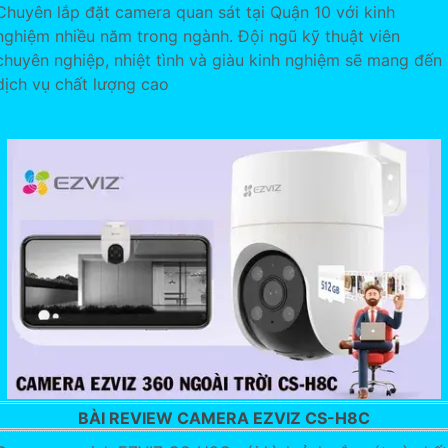
Chuyên lắp đặt camera quan sát tại Quận 10 với kinh
nghiệm nhiều năm trong ngành. Đội ngũ kỹ thuật viên
chuyên nghiệp, nhiệt tình và giàu kinh nghiệm sẽ mang đến
dịch vụ chất lượng cao
BÀI REVIEW CAMERA EZVIZ CS-H8C