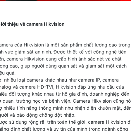
iới thiệu về camera Hikvision
amera của Hikvision là một sản phẩm chất lượng cao trong
ĩnh vực giám sát an ninh. Được thiết kế với công nghệ tiên
iến, camera Hikvision cung cấp hình ảnh sắc nét và chất
ượng cao, giúp người dùng quan sát và giám sát một cách
iệu quả.
ới nhiều loại camera khác nhau như camera IP, camera
nalog và camera HD-TVI, Hikvision đáp ứng nhu cầu của
hiều đối tượng khác nhau từ hộ gia đình, doanh nghiệp đến
ơ quan, trường học và bệnh viện. Camera Hikvision cũng hỗ
rợ nhiều tính năng thông minh như nhận diện khuôn mặt, đế
gười và báo động chống đột nhập.
ược sử dụng rộng rãi trên toàn thế giới, camera Hikvision đ
hẳng định chất lượng và uy tín của mình trong ngành công