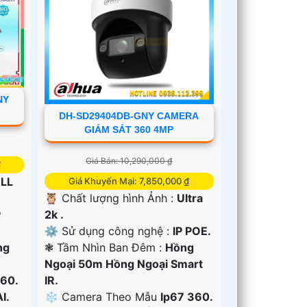
NY
DH-SD29404DB-GNY CAMERA
GIÁM SÁT 360 4MP
Giá Bán: 10,290,000 ₫
₫
LL
Giá Khuyến Mại: 7,850,000 ₫
🦉 Chất lượng hình Ảnh :
Ultra
P
2k .
⚙ Sử dụng công nghệ :
IP POE.
ng
❃ Tầm Nhìn Ban Đêm :
Hồng
Ngoại 50m Hồng Ngoại Smart
60.
IR.
I.
❄ Camera Theo Mẫu
Ip67 360.