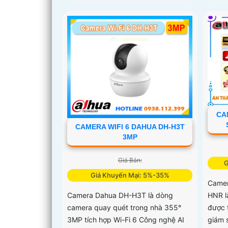
CA
CAMERA WIFI 6 DAHUA DH-H3T
3MP
Giá Bán:
G
Giá Khuyến Mại: 5%-35%
Camer
HNR l
Camera Dahua DH-H3T là dòng
được 
camera quay quét trong nhà 355°
giám 
3MP tích hợp Wi-Fi 6 Công nghệ AI