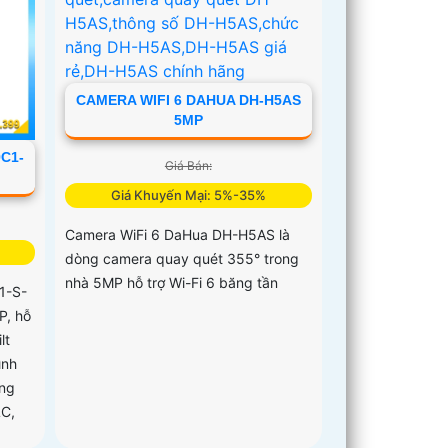
CAMERA WIFI 6 DAHUA DH-H5AS
5MP
C1-
Giá Bán:
Giá Khuyến Mại: 5%-35%
Camera WiFi 6 DaHua DH-H5AS là
dòng camera quay quét 355° trong
nhà 5MP hỗ trợ Wi-Fi 6 băng tần
1-S-
P, hỗ
lt
ình
ông
LC,