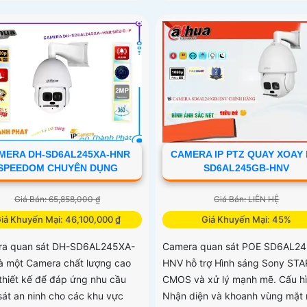
MERA DH-SD6AL245XA-HNR
CAMERA IP PTZ QUAY XOAY 
SPEEDOM CHUYÊN DỤNG
SD6AL245GB-HNV
Giá Bán: 65,858,000 ₫
Giá Bán: LIÊN HỆ
iá Khuyến Mại: 46,100,000 ₫
Giá Khuyến Mại: 45%
a quan sát DH-SD6AL245XA-
Camera quan sát POE SD6AL2
à một Camera chất lượng cao
HNV hỗ trợ Hình sáng Sony STA
thiết kế để đáp ứng nhu cầu
CMOS và xử lý mạnh mẽ. Cấu h
sát an ninh cho các khu vực
Nhận diện và khoanh vùng mặt 