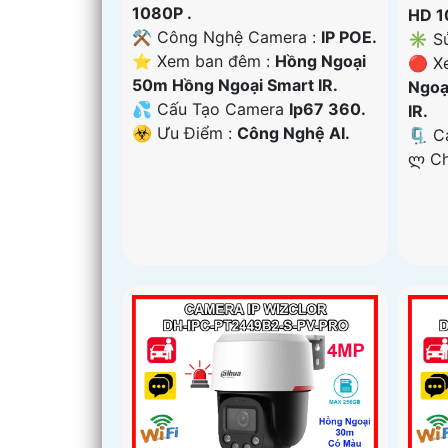
1080P .
HD 1
⚒ Công Nghệ Camera :
IP POE.
✳️ S
⭐ Xem ban đêm :
Hồng Ngoại
🔴 X
50m Hồng Ngoại Smart IR.
Ngoạ
💦 Cấu Tạo Camera
Ip67 360.
IR.
️☣️ Ưu Điểm :
Công Nghệ AI.
🗜️ 
️ლ C