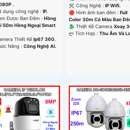
080P .
⚒ Công Nghệ :
IP Wifi.
ử dụng công nghệ :
IP.
🔴 Hình ảnh ban đêm :
Full
em Được Ban Đêm :
Hồng
Color 30m Có Màu Ban Ðê
i 50m Hồng Ngoại Smart
🐉️ Thiết Kế Camera
Xoay 3
️ლ Tích Hợp :
Thu Âm Và Lo
Camera Thiết Kế
Ip67 360.
hức Năng :
Công Nghệ AI.