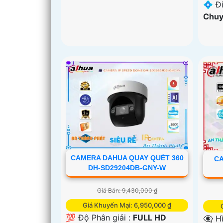
️💠 Đ
Chuy
CAMERA DAHUA QUAY QUÉT 360
CA
DH-SD29204DB-GNY-W
Giá Bán: 9,430,000 ₫
Giá Khuyến Mại: 6,950,000 ₫
💯 Độ Phân giải :
FULL HD
👁️‍