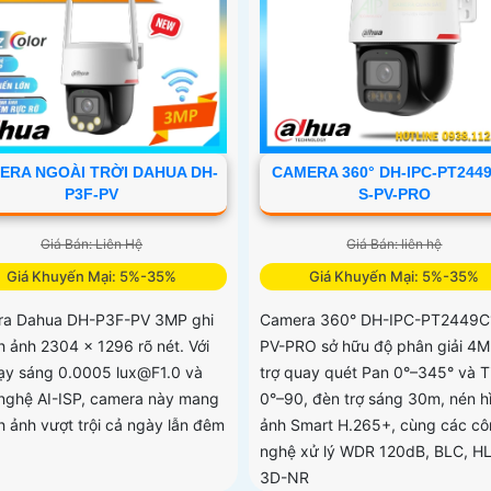
ERA NGOÀI TRỜI DAHUA DH-
CAMERA 360° DH-IPC-PT2449
P3F-PV
S-PV-PRO
Giá Bán: Liên Hệ
Giá Bán: liên hệ
Giá Khuyến Mại: 5%-35%
Giá Khuyến Mại: 5%-35%
a Dahua DH-P3F-PV 3MP ghi
Camera 360° DH-IPC-PT2449C
nh ảnh 2304 × 1296 rõ nét. Với
PV-PRO sở hữu độ phân giải 4M
ạy sáng 0.0005 lux@F1.0 và
trợ quay quét Pan 0°–345° và Ti
nghệ AI-ISP, camera này mang
0°–90, đèn trợ sáng 30m, nén h
nh ảnh vượt trội cả ngày lẫn đêm
ảnh Smart H.265+, cùng các c
nghệ xử lý WDR 120dB, BLC, H
3D-NR