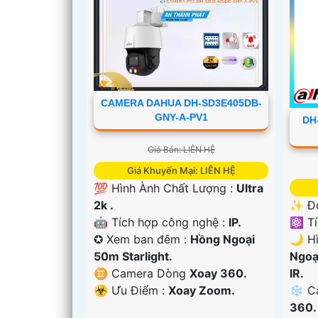
CAMERA DAHUA DH-SD3E405DB-
GNY-A-PV1
DH
Giá Bán: LIÊN HỆ
Giá Khuyến Mại: LIÊN HỆ
💯 Hình Ành Chất Lượng :
Ultra
2k .
✨ Độ
🤖️ Tích hợp công nghệ :
IP.
⚛️ T
✪ Xem ban đêm :
Hồng Ngoại
🌙 H
50m Starlight.
Ngoạ
♊ Camera Dòng
Xoay 360.
IR.
️☣️ Ưu Điểm :
Xoay Zoom.
❄ C
'
360.