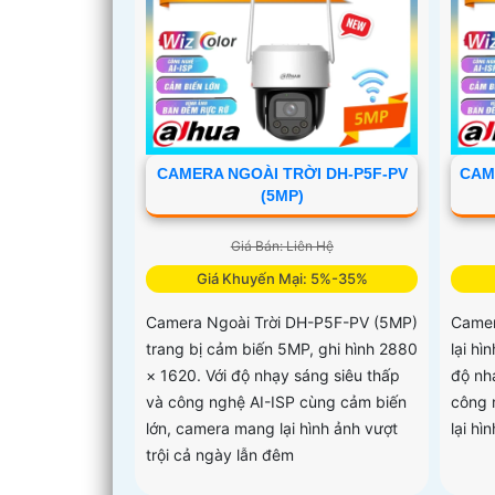
CAMERA NGOÀI TRỜI DH-P5F-PV
CAM
(5MP)
Giá Bán: Liên Hệ
Giá Khuyến Mại: 5%-35%
Camera Ngoài Trời DH-P5F-PV (5MP)
Camer
trang bị cảm biến 5MP, ghi hình 2880
lại hì
× 1620. Với độ nhạy sáng siêu thấp
độ nh
và công nghệ AI-ISP cùng cảm biến
công 
lớn, camera mang lại hình ảnh vượt
lại hì
trội cả ngày lẫn đêm