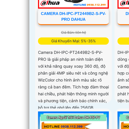
CAMERA DH-IPC-PT2449B2-S-PV-
D
PRO DAHUA
Giá Bán: liên hệ
Giá Khuyến Mại: 5%-35%
Camera DH-IPC-PT2449B2-S-PV-
DH-IP
PRO là giải pháp an ninh toàn diện
dòng 
với khả năng quay xoay 360 độ, độ
với độ
phân giải 4MP siêu nét và công nghệ
hợp c
WizColor cho hình ảnh màu sắc rõ
ảnh s
ràng cả ban đêm. Tích hợp đàm thoại
Camer
hai chiều, phát hiện thông minh người
phát 
và phương tiện, cảnh báo chính xác,
tiện 
hỗ trợ thẻ nhớ lên đến 256GB