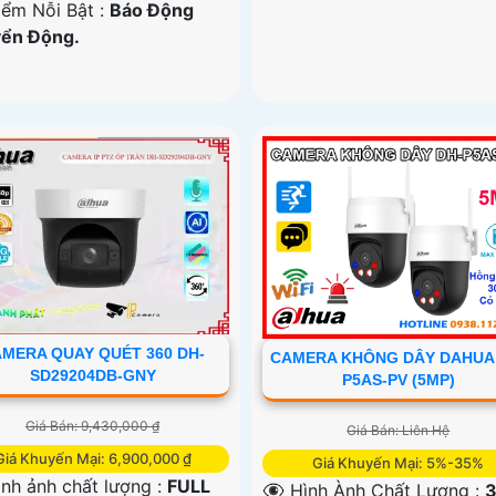
iểm Nỗi Bật :
Báo Động
ển Động.
MERA QUAY QUÉT 360 DH-
CAMERA KHÔNG DÂY DAHUA
SD29204DB-GNY
P5AS-PV (5MP)
Giá Bán: 9,430,000 ₫
Giá Bán: Liên Hệ
Giá Khuyến Mại: 6,900,000 ₫
Giá Khuyến Mại: 5%-35%
 Hình ảnh chất lượng :
FULL
👁️‍🗨 Hình Ành Chất Lượng :
3