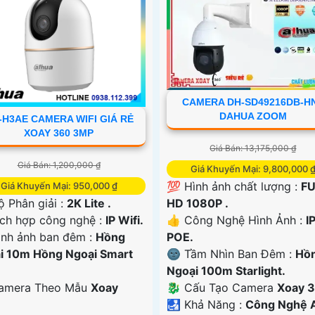
CAMERA DH-SD49216DB-H
DAHUA ZOOM
-H3AE CAMERA WIFI GIÁ RẺ
XOAY 360 3MP
Giá Bán: 13,175,000 ₫
Giá Bán: 1,200,000 ₫
Giá Khuyến Mại: 9,800,000 
💯 Hình ảnh chất lượng :
FU
Giá Khuyến Mại: 950,000 ₫
HD 1080P .
 Phân giải :
2K Lite .
👍 Công Nghệ Hình Ảnh :
I
ích hợp công nghệ :
IP Wifi.
POE.
ình ảnh ban đêm :
Hồng
🌚 Tầm Nhìn Ban Đêm :
Hồ
i 10m Hồng Ngoại Smart
Ngoại 100m Starlight.
🐉️ Cấu Tạo Camera
Xoay 3
amera Theo Mẫu
Xoay
️🛃 Khả Năng :
Công Nghệ A