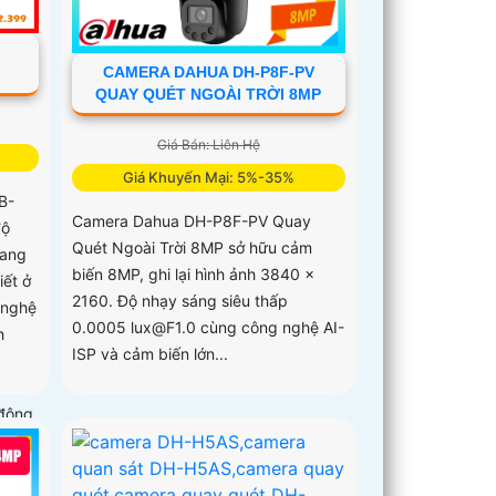
CAMERA DAHUA DH-P8F-PV
QUAY QUÉT NGOÀI TRỜI 8MP
Giá Bán: Liên Hệ
Giá Khuyến Mại: 5%-35%
B-
Camera Dahua DH-P8F-PV Quay
độ
Quét Ngoài Trời 8MP sở hữu cảm
uang
biến 8MP, ghi lại hình ảnh 3840 ×
iết ở
2160. Độ nhạy sáng siêu thấp
 nghệ
0.0005 lux@F1.0 cùng công nghệ AI-
h
ISP và cảm biến lớn...
 động