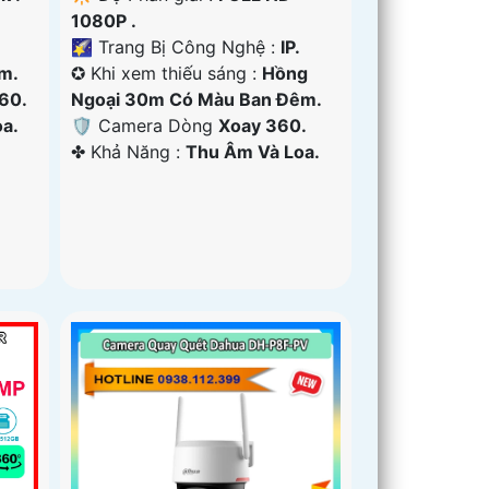
1080P .
🌠 Trang Bị Công Nghệ :
IP.
m.
✪ Khi xem thiếu sáng :
Hồng
60.
Ngoại 30m Có Màu Ban Ðêm.
a.
🛡 Camera Dòng
Xoay 360.
️✤ Khả Năng :
Thu Âm Và Loa.