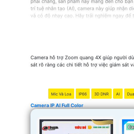
phải chăng, sản phẩm này mang đến cho bạn t
trí tuệ nhân tạo (AI), camera này giúp nhận d
và có độ nhạy cao. Hãy trải nghiệm ngay để t
Camera hỗ trợ Zoom quang 4X giúp người dùng
sát rõ ràng các chi tiết hỗ trợ việc giám sá
Mic Và Loa
IP66
3D DNR
AI
Dua
Camera IP AI Full Color