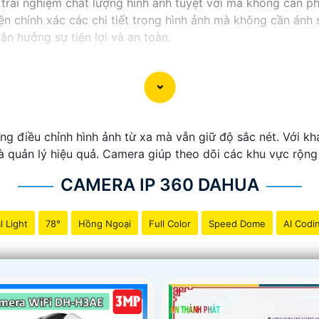
rải nghiệm chất lượng hình ảnh tuyệt vời mà không cần phả
iện chính xác các chi tiết trong hình ảnh mà không cần ánh
ận hưởng sự tiện lợi và an toàn.
 điều chỉnh hình ảnh từ xa mà vẫn giữ độ sắc nét. Với kh
t và quản lý hiệu quả. Camera giúp theo dõi các khu vực rộ
CAMERA IP 360 DAHUA
l Light
78°
Hồng Ngoại
Full Color
Speed Dome
AI Codi