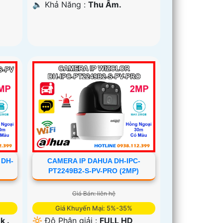
️🔈 Khả Năng :
Thu Âm.
 DH-
CAMERA IP DAHUA DH-IPC-
PT2249B2-S-PV-PRO (2MP)
Giá Bán: liên hệ
Giá Khuyến Mại: 5%-35%
k .
🔆 Độ Phân giải :
FULL HD