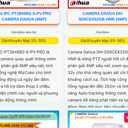
H-IPC-PT2849B2-S-PV-PRO
CAMERA DAHUA DH-
CAMERA DAHUA (8MP)
SD6CE432GB-HNR (4MP)
Giá Bán: liên hệ
Giá Bán:
Giá Khuyến Mại: 5%-35%
Giá Khuyến Mại: 5%-35%
C-PT2849B2-S-PV-PRO là
Camera Dahua DH-SD6CE432G
camera quay quét thông minh
HNR là dòng PTZ ngoài trời có 
 phân giải 8MP siêu nét, tích
phân giải 4MP siêu nét zoom q
ông nghệ WizColor cho hình
32x cho khả năng quan sát chi t
ống động cả ngày lẫn đêm.
khoảng cách xa. Tích hợp công
a hỗ trợ đàm thoại 2 chiều,
hồng ngoại lên đến 250m và tín
hiện chính xác người và phương
năng Auto-tracking thông minh,
báo động thông minh
camera dễ dàng phát hiện và tự
động theo dõi mục tiêu chuyển