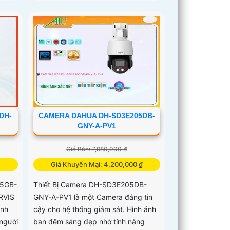
DH-
CAMERA DAHUA DH-SD3E205DB-
GNY-A-PV1
Giá Bán: 7,980,000 ₫
Giá Khuyến Mại: 4,200,000 ₫
45GB-
Thiết Bị Camera DH-SD3E205DB-
RVIS
GNY-A-PV1 là một Camera đáng tin
ình
cậy cho hệ thống giám sát. Hình ảnh
người
ban đêm sáng đẹp nhờ tính năng