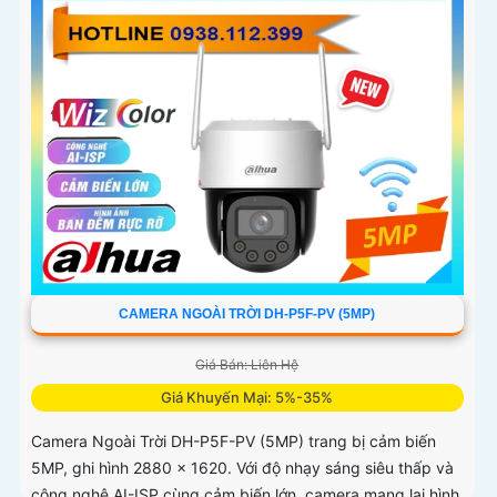
CAMERA NGOÀI TRỜI DH-P5F-PV (5MP)
Giá Bán: Liên Hệ
Giá Khuyến Mại: 5%-35%
Camera Ngoài Trời DH-P5F-PV (5MP) trang bị cảm biến
5MP, ghi hình 2880 × 1620. Với độ nhạy sáng siêu thấp và
công nghệ AI-ISP cùng cảm biến lớn, camera mang lại hình