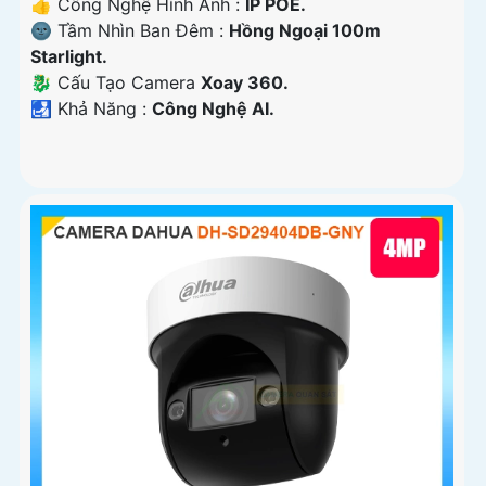
👍 Công Nghệ Hình Ảnh :
IP POE.
🌚 Tầm Nhìn Ban Đêm :
Hồng Ngoại 100m
Starlight.
🐉️ Cấu Tạo Camera
Xoay 360.
️🛃 Khả Năng :
Công Nghệ AI.