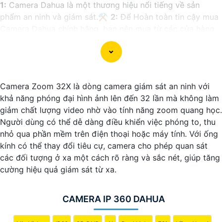
1:
Camera Dahua là một thương hiệu nổi tiếng về sản
phẩm an ninh và giám sát.⚒
2:
Để Hoàn toàn tin cậy mua
Camera Dahua chính hãng, bạn nên mua từ các cửa hàng
uy tín hoặc các đại lý chính thức của Dahua.☄️
3:
Mức giá
của Camera Dahua có thể thay đổi tùy vào model và chức
năng của camera. Bạn nên tìm hiểu kỹ trước khi đầu tư.🎖️
4:
Chất lượng của Camera Dahua được đánh giá cao với
Camera Zoom 32X là dòng camera giám sát an ninh với
độ phân giải cao, tính năng thông minh và độ tin cậy.💖
5:
khả năng phóng đại hình ảnh lên đến 32 lần mà không làm
Nếu bạn muốn tìm camera Dahua giá rẻ, bạn có thể tham
giảm chất lượng video nhờ vào tính năng zoom quang học.
khảo trên các website thương mại điện tử hoặc tại các
Người dùng có thể dễ dàng điều khiển việc phóng to, thu
cửa hàng điện tử.
nhỏ qua phần mềm trên điện thoại hoặc máy tính. Với ống
Hy vọng rằng những thông tin trên sẽ giúp bạn chọn lựa
kính có thể thay đổi tiêu cự, camera cho phép quan sát
được Camera Dahua chính hãng, giá rẻ và chất lượng. Nếu
các đối tượng ở xa một cách rõ ràng và sắc nét, giúp tăng
bạn có thêm câu hỏi hoặc cần tư vấn thêm, đừng ngần
cường hiệu quả giám sát từ xa.
ngại để lại Cung cấp cho công trình biết.
CAMERA IP 360 DAHUA