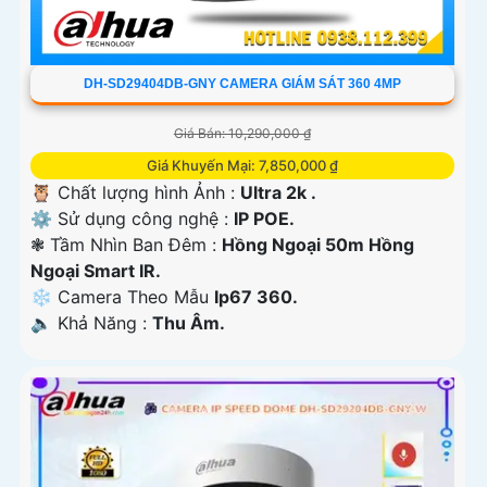
DH-SD29404DB-GNY CAMERA GIÁM SÁT 360 4MP
Giá Bán: 10,290,000 ₫
Giá Khuyến Mại: 7,850,000 ₫
🦉 Chất lượng hình Ảnh :
Ultra 2k .
⚙ Sử dụng công nghệ :
IP POE.
❃ Tầm Nhìn Ban Đêm :
Hồng Ngoại 50m Hồng
Ngoại Smart IR.
❄ Camera Theo Mẫu
Ip67 360.
️🔈 Khả Năng :
Thu Âm.