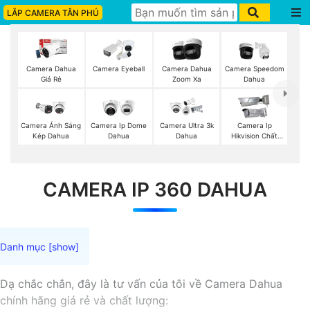
LẮP CAMERA TÂN PHÚ
Camera Dahua
Camera Eyeball
Camera Dahua
Camera Speedom
Giá Rẻ
Zoom Xa
Dahua
Camera Ánh Sáng
Camera Ip Dome
Camera Ultra 3k
Camera Ip
Kép Dahua
Dahua
Dahua
Hikvision Chất
Lượng
CAMERA IP 360 DAHUA
Dạ chắc chắn, đây là tư vấn của tôi về Camera Dahua
chính hãng giá rẻ và chất lượng: