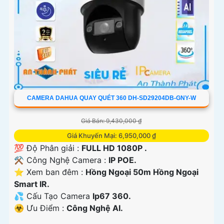
CAMERA DAHUA QUAY QUÉT 360 DH-SD29204DB-GNY-W
Giá Bán: 9,430,000 ₫
Giá Khuyến Mại: 6,950,000 ₫
💯 Độ Phân giải :
FULL HD 1080P .
⚒ Công Nghệ Camera :
IP POE.
⭐ Xem ban đêm :
Hồng Ngoại 50m Hồng Ngoại
Smart IR.
💦 Cấu Tạo Camera
Ip67 360.
️☣️ Ưu Điểm :
Công Nghệ AI.