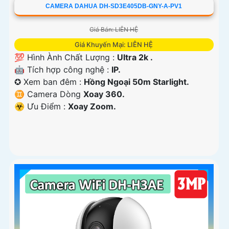
CAMERA DAHUA DH-SD3E405DB-GNY-A-PV1
Giá Bán: LIÊN HỆ
Giá Khuyến Mại: LIÊN HỆ
💯 Hình Ành Chất Lượng :
Ultra 2k .
🤖️ Tích hợp công nghệ :
IP.
✪ Xem ban đêm :
Hồng Ngoại 50m Starlight.
♊ Camera Dòng
Xoay 360.
️☣️ Ưu Điểm :
Xoay Zoom.