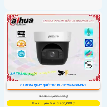
CAMERA QUAY QUÉT 360 DH-SD29204DB-GNY
Giá Bán: 9,430,000 ₫
Giá Khuyến Mại: 6,900,000 ₫