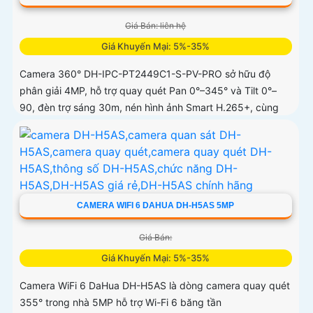
Giá Bán: liên hệ
Giá Khuyến Mại: 5%-35%
Camera 360° DH-IPC-PT2449C1-S-PV-PRO sở hữu độ
phân giải 4MP, hỗ trợ quay quét Pan 0°–345° và Tilt 0°–
90, đèn trợ sáng 30m, nén hình ảnh Smart H.265+, cùng
các công nghệ xử lý WDR 120dB, BLC, HLC, 3D-NR
CAMERA WIFI 6 DAHUA DH-H5AS 5MP
Giá Bán:
Giá Khuyến Mại: 5%-35%
Camera WiFi 6 DaHua DH-H5AS là dòng camera quay quét
355° trong nhà 5MP hỗ trợ Wi-Fi 6 băng tần