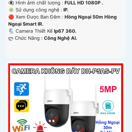
👁️‍🗨 Hình ảnh chất lượng :
FULL HD 1080P .
✳️ Sử dụng công nghệ :
IP.
🔴 Xem Được Ban Đêm :
Hồng Ngoại 50m Hồng
Ngoại Smart IR.
🗜️ Camera Thiết Kế
Ip67 360.
️ლ Chức Năng :
Công Nghệ AI.