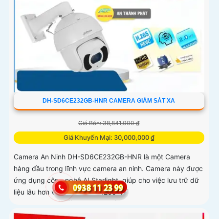
DH-SD6CE232GB-HNR CAMERA GIÁM SÁT XA
Giá Bán: 38,841,000 ₫
Giá Khuyến Mại: 30,000,000 ₫
Camera An Ninh DH-SD6CE232GB-HNR là một Camera
hàng đầu trong lĩnh vực camera an ninh. Camera này được
ứng dụng công nghệ AI Starlight, giúp cho việc lưu trữ dữ
liệu lâu hơn với định dạng H.265+/H