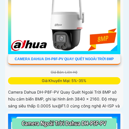
CAMERA DAHUA DH-P8F-PV QUAY QUÉT NGOÀI TRỜI 8MP
Giá Bán: Liên Hệ
Giá Khuyến Mại: 5%-35%
Camera Dahua DH-P8F-PV Quay Quét Ngoài Trời 8MP sở
hữu cảm biến 8MP, ghi lại hình ảnh 3840 × 2160. Độ nhạy
sáng siêu thấp 0.0005 lux@F1.0 cùng công nghệ AI-ISP và
cảm biến lớn...