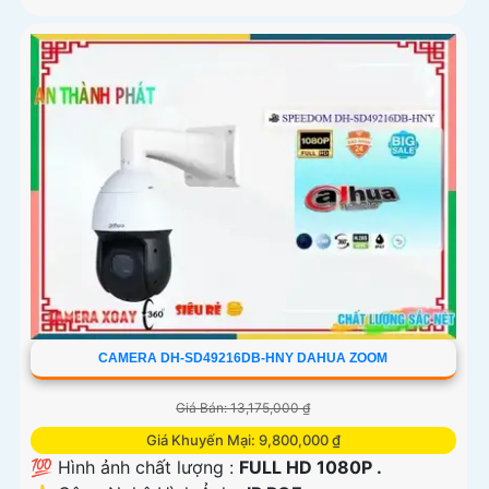
CAMERA DH-SD49216DB-HNY DAHUA ZOOM
Giá Bán: 13,175,000 ₫
Giá Khuyến Mại: 9,800,000 ₫
💯 Hình ảnh chất lượng :
FULL HD 1080P .