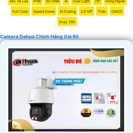
Mic Và Loa
IP66
3D DNR
AI
Dual Light
78°
Hồng Ngoại
Full Color
Speed Dome
AI Coding
2.0 MP
Thân
CMOS
Xoay 360
Camera Dahua Chính Hãng Giá Rẻ
'