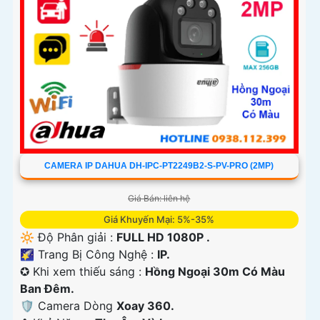
CAMERA IP DAHUA DH-IPC-PT2249B2-S-PV-PRO (2MP)
Giá Bán: liên hệ
Giá Khuyến Mại: 5%-35%
🔆 Độ Phân giải :
FULL HD 1080P .
🌠 Trang Bị Công Nghệ :
IP.
✪ Khi xem thiếu sáng :
Hồng Ngoại 30m Có Màu
Ban Ðêm.
🛡 Camera Dòng
Xoay 360.