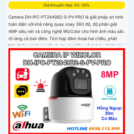
Giá Khuyến Mại: 5%-35%
Camera DH-IPC-PT2449B2-S-PV-PRO là giải pháp an ninh
toàn diện với khả năng quay xoay 360 độ, độ phân giải
4MP siêu nét và công nghệ WizColor cho hình ảnh màu sắc
rõ ràng cả ban đêm. Tích hợp đàm thoại hai chiều, phát
hiện thông minh người và phương tiện, cảnh báo chính xác,
hỗ trợ thẻ nhớ lên đến 256GB