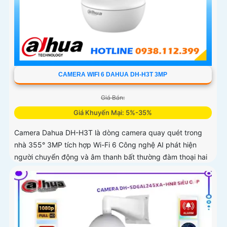
CAMERA WIFI 6 DAHUA DH-H3T 3MP
Giá Bán:
Giá Khuyến Mại: 5%-35%
Camera Dahua DH-H3T là dòng camera quay quét trong
nhà 355° 3MP tích hợp Wi-Fi 6 Công nghệ AI phát hiện
người chuyển động và âm thanh bất thường đàm thoại hai
chiều, hồng ngoại tầm xa ban đêm 10m hỗ trợ thẻ nhớ
MicroSD 256GB ONVIF và điều khiển từ xa qua ứng dụng
DMSS