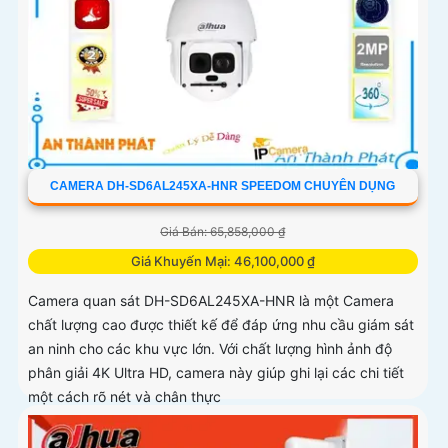
CAMERA DH-SD6AL245XA-HNR SPEEDOM CHUYÊN DỤNG
Giá Bán: 65,858,000 ₫
Giá Khuyến Mại: 46,100,000 ₫
Camera quan sát DH-SD6AL245XA-HNR là một Camera
chất lượng cao được thiết kế để đáp ứng nhu cầu giám sát
an ninh cho các khu vực lớn. Với chất lượng hình ảnh độ
phân giải 4K Ultra HD, camera này giúp ghi lại các chi tiết
một cách rõ nét và chân thực