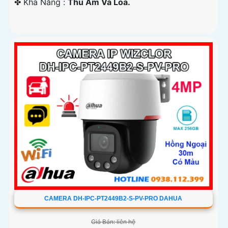
️✤ Khả Năng :
Thu Âm Và Loa.
CAMERA DH-IPC-PT2449B2-S-PV-PRO DAHUA
Giá Bán: liên hệ