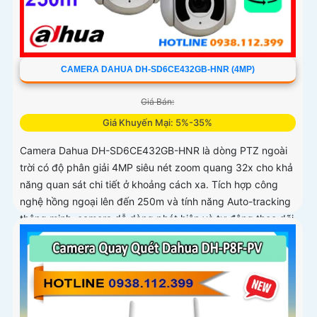
CAMERA DAHUA DH-SD6CE432GB-HNR (4MP)
Giá Bán:
Giá Khuyến Mại: 5%-35%
Camera Dahua DH-SD6CE432GB-HNR là dòng PTZ ngoài
trời có độ phân giải 4MP siêu nét zoom quang 32x cho khả
năng quan sát chi tiết ở khoảng cách xa. Tích hợp công
nghệ hồng ngoại lên đến 250m và tính năng Auto-tracking
thông minh, camera dễ dàng phát hiện và tự động theo dõi
mục tiêu chuyển động