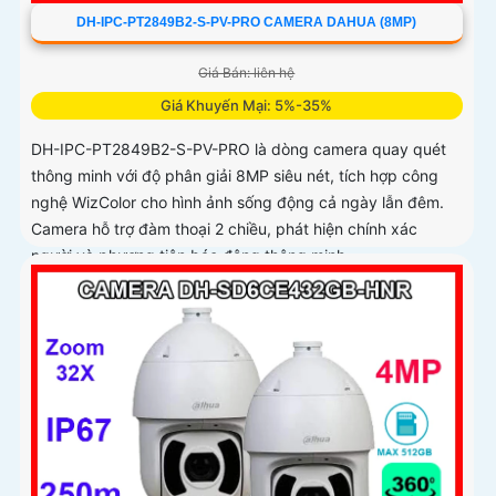
DH-IPC-PT2849B2-S-PV-PRO CAMERA DAHUA (8MP)
Giá Bán: liên hệ
Giá Khuyến Mại: 5%-35%
DH-IPC-PT2849B2-S-PV-PRO là dòng camera quay quét
thông minh với độ phân giải 8MP siêu nét, tích hợp công
nghệ WizColor cho hình ảnh sống động cả ngày lẫn đêm.
Camera hỗ trợ đàm thoại 2 chiều, phát hiện chính xác
người và phương tiện báo động thông minh