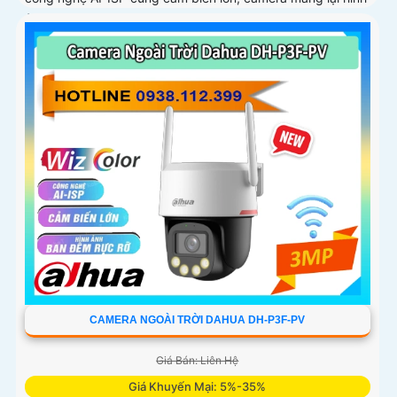
ảnh vượt trội cả ngày lẫn đêm
CAMERA NGOÀI TRỜI DAHUA DH-P3F-PV
Giá Bán: Liên Hệ
Giá Khuyến Mại: 5%-35%