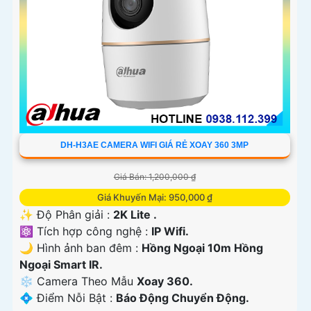
DH-H3AE CAMERA WIFI GIÁ RẺ XOAY 360 3MP
Giá Bán: 1,200,000 ₫
Giá Khuyến Mại: 950,000 ₫
✨ Độ Phân giải :
2K Lite .
⚛️ Tích hợp công nghệ :
IP Wifi.
🌙 Hình ảnh ban đêm :
Hồng Ngoại 10m Hồng
Ngoại Smart IR.
❄ Camera Theo Mẫu
Xoay 360.
️💠 Điểm Nỗi Bật :
Báo Động Chuyển Động.