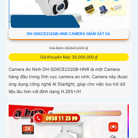
DH-SD6CE232GB-HNR CAMERA GIÁM SÁT XA
Giá Bán: 38,841,000 ₫
Giá Khuyến Mại: 30,000,000 ₫
Camera An Ninh DH-SD6CE232GB-HNR là một Camera
hàng đầu trong lĩnh vực camera an ninh. Camera này được
ứng dụng công nghệ AI Starlight, giúp cho việc lưu trữ dữ
liệu lâu hơn với định dạng H.265+/H