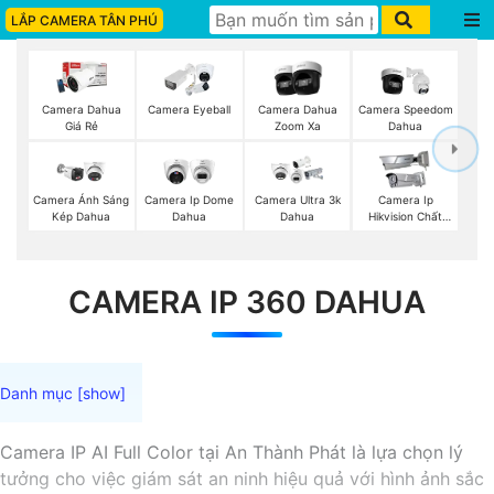
LẮP CAMERA TÂN PHÚ
Camera Dahua
Camera Eyeball
Camera Dahua
Camera Speedom
Giá Rẻ
Zoom Xa
Dahua
Camera Ánh Sáng
Camera Ip Dome
Camera Ultra 3k
Camera Ip
Kép Dahua
Dahua
Dahua
Hikvision Chất
Lượng
CAMERA IP 360 DAHUA
Camera IP AI Full Color tại An Thành Phát là lựa chọn lý
tưởng cho việc giám sát an ninh hiệu quả với hình ảnh sắc