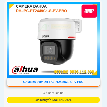
ngày lẫn đêm
CAMERA 360° DH-IPC-PT2449C1-S-PV-PRO
Giá Bán: liên hệ
Giá Khuyến Mại: 5%-35%