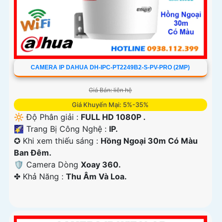
CAMERA IP DAHUA DH-IPC-PT2249B2-S-PV-PRO (2MP)
Giá Bán: liên hệ
Giá Khuyến Mại: 5%-35%
🔆 Độ Phân giải :
FULL HD 1080P .
🌠 Trang Bị Công Nghệ :
IP.
✪ Khi xem thiếu sáng :
Hồng Ngoại 30m Có Màu
Ban Ðêm.
🛡 Camera Dòng
Xoay 360.
️✤ Khả Năng :
Thu Âm Và Loa.