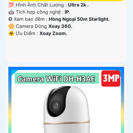
💯 Hình Ành Chất Lượng :
Ultra 2k .
🤖️ Tích hợp công nghệ :
IP.
✪ Xem ban đêm :
Hồng Ngoại 50m Starlight.
♊ Camera Dòng
Xoay 360.
️☣️ Ưu Điểm :
Xoay Zoom.