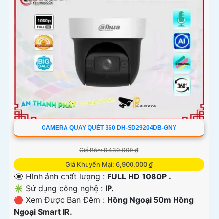
CAMERA QUAY QUÉT 360 DH-SD29204DB-GNY
Giá Bán: 9,430,000 ₫
Giá Khuyến Mại: 6,900,000 ₫
👁️‍🗨 Hình ảnh chất lượng :
FULL HD 1080P .
✳️ Sử dụng công nghệ :
IP.
🔴 Xem Được Ban Đêm :
Hồng Ngoại 50m Hồng
Ngoại Smart IR.