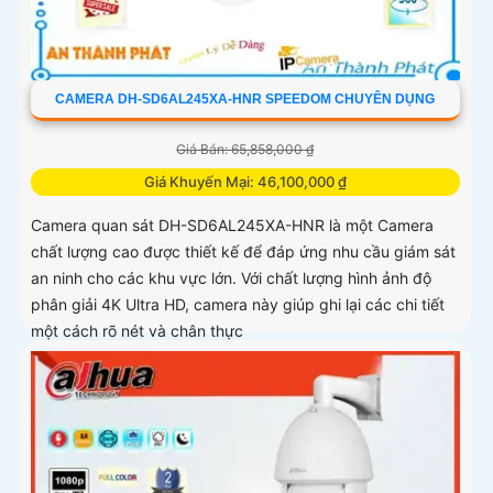
CAMERA DH-SD6AL245XA-HNR SPEEDOM CHUYÊN DỤNG
Giá Bán: 65,858,000 ₫
Giá Khuyến Mại: 46,100,000 ₫
Camera quan sát DH-SD6AL245XA-HNR là một Camera
chất lượng cao được thiết kế để đáp ứng nhu cầu giám sát
an ninh cho các khu vực lớn. Với chất lượng hình ảnh độ
phân giải 4K Ultra HD, camera này giúp ghi lại các chi tiết
một cách rõ nét và chân thực