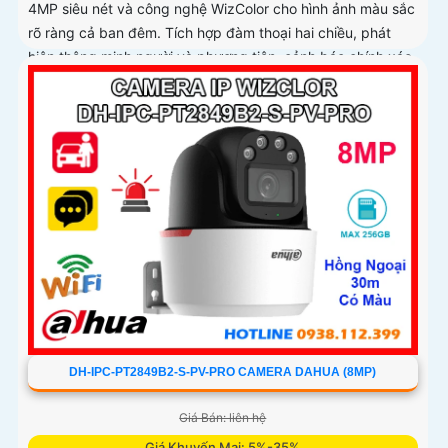
4MP siêu nét và công nghệ WizColor cho hình ảnh màu sắc
rõ ràng cả ban đêm. Tích hợp đàm thoại hai chiều, phát
hiện thông minh người và phương tiện, cảnh báo chính xác,
hỗ trợ thẻ nhớ lên đến 256GB
DH-IPC-PT2849B2-S-PV-PRO CAMERA DAHUA (8MP)
Giá Bán: liên hệ
Giá Khuyến Mại: 5%-35%