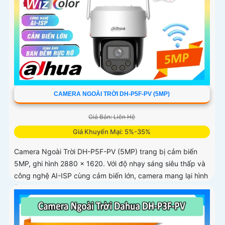
CAMERA NGOÀI TRỜI DH-P5F-PV (5MP)
Giá Bán: Liên Hệ
Giá Khuyến Mại: 5%-35%
Camera Ngoài Trời DH-P5F-PV (5MP) trang bị cảm biến
5MP, ghi hình 2880 × 1620. Với độ nhạy sáng siêu thấp và
công nghệ AI-ISP cùng cảm biến lớn, camera mang lại hình
ảnh vượt trội cả ngày lẫn đêm