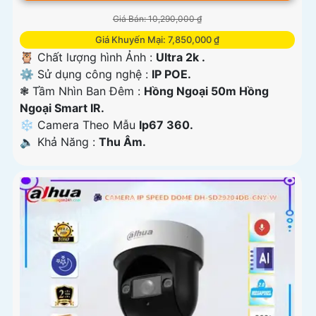
Giá Bán: 10,290,000 ₫
Giá Khuyến Mại: 7,850,000 ₫
🦉 Chất lượng hình Ảnh :
Ultra 2k .
⚙ Sử dụng công nghệ :
IP POE.
❃ Tầm Nhìn Ban Đêm :
Hồng Ngoại 50m Hồng
Ngoại Smart IR.
❄ Camera Theo Mẫu
Ip67 360.
️🔈 Khả Năng :
Thu Âm.