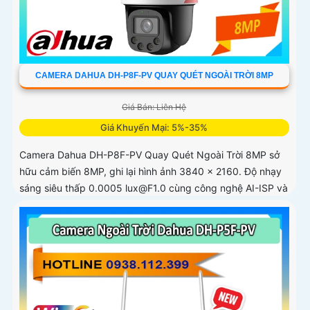
CAMERA DAHUA DH-P8F-PV QUAY QUÉT NGOÀI TRỜI 8MP
Giá Bán: Liên Hệ
Giá Khuyến Mại: 5%-35%
Camera Dahua DH-P8F-PV Quay Quét Ngoài Trời 8MP sở
hữu cảm biến 8MP, ghi lại hình ảnh 3840 × 2160. Độ nhạy
sáng siêu thấp 0.0005 lux@F1.0 cùng công nghệ AI-ISP và
cảm biến lớn...