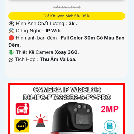
Giá Bán: Liên Hệ
Giá Khuyến Mại: 5%-35%
👁️‍🗨 Hình Ành Chất Lượng :
3k .
⚒ Công Nghệ :
IP Wifi.
🔴 Hình ảnh ban đêm :
Full Color 30m Có Màu Ban
Ðêm.
🐉️ Thiết Kế Camera
Xoay 360.
️ლ Tích Hợp :
Thu Âm Và Loa.