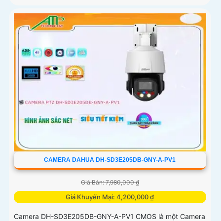
CAMERA DAHUA DH-SD3E205DB-GNY-A-PV1
Giá Bán: 7,980,000 ₫
Giá Khuyến Mại: 4,200,000 ₫
Camera DH-SD3E205DB-GNY-A-PV1 CMOS là một Camera