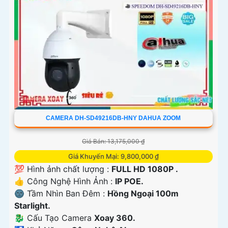
CAMERA DH-SD49216DB-HNY DAHUA ZOOM
Giá Bán: 13,175,000 ₫
Giá Khuyến Mại: 9,800,000 ₫
💯 Hình ảnh chất lượng :
FULL HD 1080P .
👍 Công Nghệ Hình Ảnh :
IP POE.
🌚 Tầm Nhìn Ban Đêm :
Hồng Ngoại 100m
Starlight.
🐉️ Cấu Tạo Camera
Xoay 360.