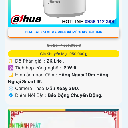
DH-H3AE CAMERA WIFI GIÁ RẺ XOAY 360 3MP
Giá Bán: 1,200,000 ₫
Giá Khuyến Mại: 950,000 ₫
✨ Độ Phân giải :
2K Lite .
⚛️ Tích hợp công nghệ :
IP Wifi.
🌙 Hình ảnh ban đêm :
Hồng Ngoại 10m Hồng
Ngoại Smart IR.
❄ Camera Theo Mẫu
Xoay 360.
️💠 Điểm Nỗi Bật :
Báo Động Chuyển Động.