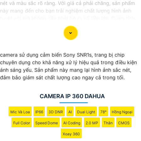
nét và màu sắc rõ ràng. Với giá cả phải chăng, sản phẩm
này mang đến cho bạn trải nghiệm chất lượng hình ảnh
tuyệt vời mà không cần phải bỏ ra số tiền lớn. Được tích
hợp công nghệ trí tuệ nhân tạo (AI), camera này giúp nhận
diện chính xác các chi tiết trong hình ảnh mà không cần
ánh sáng hồng ngoại, giúp tiết kiệm năng lượng và có độ
nhạy cao. Hãy trải nghiệm ngay để tận hưởng sự tiện lợi và
camera sử dụng cảm biến Sony SNR1s, trang bị chip
an toàn.
chuyên dụng cho khả năng xử lý hiệu quả trong điều kiện
ánh sáng yếu. Sản phẩm này mang lại hình ảnh sắc nét,
đảm bảo giám sát chất lượng cao ngay cả trong tối.
CAMERA IP 360 DAHUA
Mic Và Loa
IP66
3D DNR
AI
Dual Light
78°
Hồng Ngoại
Full Color
Speed Dome
AI Coding
2.0 MP
Thân
CMOS
Xoay 360