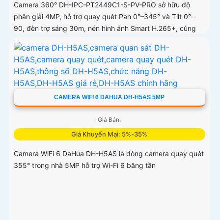
Camera 360° DH-IPC-PT2449C1-S-PV-PRO sở hữu độ
phân giải 4MP, hỗ trợ quay quét Pan 0°–345° và Tilt 0°–
90, đèn trợ sáng 30m, nén hình ảnh Smart H.265+, cùng
các công nghệ xử lý WDR 120dB, BLC, HLC, 3D-NR
CAMERA WIFI 6 DAHUA DH-H5AS 5MP
Giá Bán:
Giá Khuyến Mại: 5%-35%
Camera WiFi 6 DaHua DH-H5AS là dòng camera quay quét
355° trong nhà 5MP hỗ trợ Wi-Fi 6 băng tần