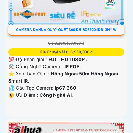
CAMERA DAHUA QUAY QUÉT 360 DH-SD29204DB-GNY-W
Giá Bán: 9,430,000 ₫
Giá Khuyến Mại: 6,950,000 ₫
💯 Độ Phân giải :
FULL HD 1080P .
⚒ Công Nghệ Camera :
IP POE.
⭐ Xem ban đêm :
Hồng Ngoại 50m Hồng Ngoại
Smart IR.
💦 Cấu Tạo Camera
Ip67 360.
️☣️ Ưu Điểm :
Công Nghệ AI.