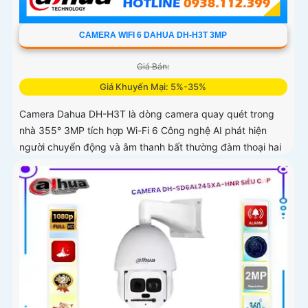
CAMERA WIFI 6 DAHUA DH-H3T 3MP
Giá Bán:
Giá Khuyến Mại: 5%-35%
Camera Dahua DH-H3T là dòng camera quay quét trong
nhà 355° 3MP tích hợp Wi-Fi 6 Công nghệ AI phát hiện
người chuyển động và âm thanh bất thường đàm thoại hai
chiều, hồng ngoại tầm xa ban đêm 10m hỗ trợ thẻ nhớ
MicroSD 256GB ONVIF và điều khiển từ xa qua ứng dụng
DMSS