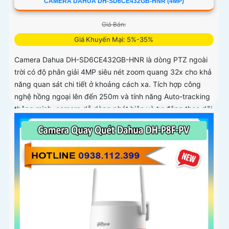
CAMERA DAHUA DH-SD6CE432GB-HNR (4MP)
Giá Bán:
Giá Khuyến Mại: 5%-35%
Camera Dahua DH-SD6CE432GB-HNR là dòng PTZ ngoài
trời có độ phân giải 4MP siêu nét zoom quang 32x cho khả
năng quan sát chi tiết ở khoảng cách xa. Tích hợp công
nghệ hồng ngoại lên đến 250m và tính năng Auto-tracking
thông minh, camera dễ dàng phát hiện và tự động theo dõi
mục tiêu chuyển động