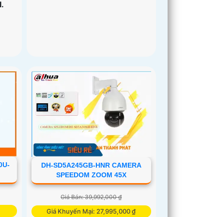
.
0U-
DH-SD5A245GB-HNR CAMERA
SPEEDOM ZOOM 45X
Giá Bán: 39,992,000 ₫
Giá Khuyến Mại: 27,995,000 ₫