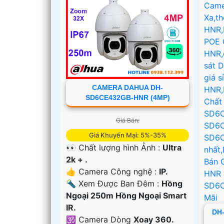
CAMERA DAHUA DH-
SD6CE432GB-HNR (4MP)
Giá Bán:
Giá Khuyến Mại: 5%-35%
👀 Chất lượng hình Ảnh :
Ultra
2k + .
👍 Camera Công nghệ :
IP.
🔦 Xem Được Ban Đêm :
Hồng
Ngoại 250m Hồng Ngoại Smart
IR.
DH
🕉️ Camera Dòng
Xoay 360.