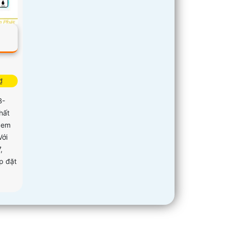
₫
B-
hất
xem
Với
,
p đặt