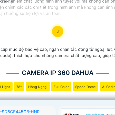
rải nghiệm chất lượng hình ảnh tuyệt vời mà không cần phả
m Dahua
iện chính xác các chi tiết trong hình ảnh mà không cần ánh
ận hưởng sự tiện lợi và an toàn.
cấp mức độ bảo vệ cao, ngăn chặn tác động từ ngoại lực v
 code), thích hợp cho những camera chất lượng cao, giúp t
CAMERA IP 360 DAHUA
l Light
78°
Hồng Ngoại
Full Color
Speed Dome
AI Codi