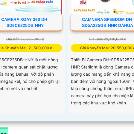
CAMERA XOAY 360 DH-
CAMNERA SPEEDOM DH-
SD6CE225DB-HNY
SD5A225GB-HNR DAHUA
Giá Bán: 28,675,000 ₫
Giá Bán: 29,318,000 ₫
iá Khuyến Mại: 21,500,000 ₫
Giá Khuyến Mại: 20,550,000 
D6CE225DB-HNY là một dòng
Thiết Bị Camera DH-SD5A225G
 bị camera quan sát chất lượng
HNR Starlight là dòng Camera c
ủa hãng Dahua. Với độ phân
lượng cao mang đến khả năng 
 megapixel, nó cho phép ghi lại
ban đêm với hồng ngoại 150m. 
nh rõ nét và chi tiết
khả năng chống thấm nước IP67
camera này phù hợp cho việc lắ
trong các khu vực khó khăn