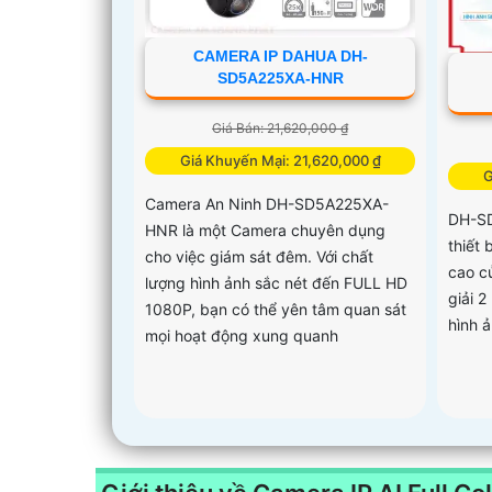
CAMERA IP DAHUA DH-
SD5A225XA-HNR
Giá Bán: 21,620,000 ₫
Giá Khuyến Mại: 21,620,000 ₫
G
Camera An Ninh DH-SD5A225XA-
DH-S
HNR là một Camera chuyên dụng
thiết
cho việc giám sát đêm. Với chất
cao c
lượng hình ảnh sắc nét đến FULL HD
giải 2
1080P, bạn có thể yên tâm quan sát
hình ả
mọi hoạt động xung quanh