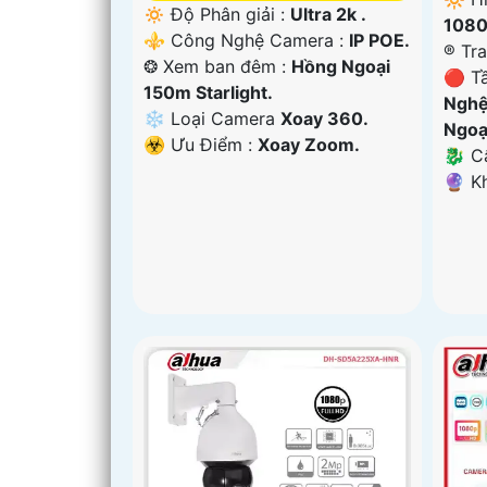
🔅 Độ Phân giải :
Ultra 2k .
1080
⚜️ Công Nghệ Camera :
IP POE.
®️ T
❂ Xem ban đêm :
Hồng Ngoại
🔴 T
150m Starlight.
Nghệ
❄ Loại Camera
Xoay 360.
Ngoạ
️☣️ Ưu Điểm :
Xoay Zoom.
🐉️ 
️🔮 