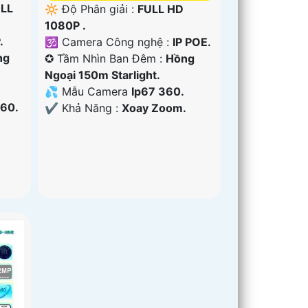
LL
🔆 Độ Phân giải :
FULL HD
1080P .
.
🕉️ Camera Công nghệ :
IP POE.
ng
✪ Tầm Nhìn Ban Đêm :
Hồng
Ngoại 150m Starlight.
💦 Mẫu Camera
Ip67 360.
60.
️✔️ Khả Năng :
Xoay Zoom.