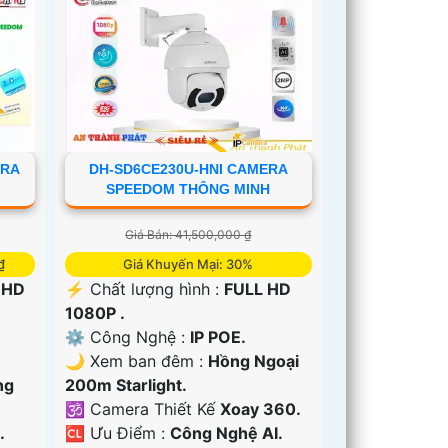
ERA
DH-SD6CE230U-HNI CAMERA
SPEEDOM THÔNG MINH
Giá Bán: 41,500,000 ₫
₫
Giá Khuyến Mại: 30%
 HD
️⚡ Chất lượng hình :
FULL HD
1080P .
⚙ Công Nghệ :
IP POE.
🌙 Xem ban đêm :
Hồng Ngoại
ng
200m Starlight.
🕉️ Camera Thiết Kế
Xoay 360.
.
️🆑 Ưu Điểm :
Công Nghệ AI.