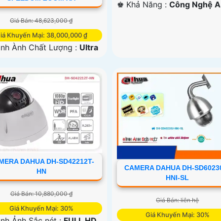
️♚ Khả Năng :
Công Nghệ AI
Giá Bán: 48,623,000 ₫
iá Khuyến Mại: 38,000,000 ₫
ình Ành Chất Lượng :
Ultra
ích hợp công nghệ :
IP POE.
em ban đêm :
Hồng Ngoại
 Starlight.
ẫu Camera
Xoay 360.
 Điểm :
Công Nghệ AI.
MERA DAHUA DH-SD42212T-
CAMERA DAHUA DH-SD6023
HN
HNI-SL
Giá Bán: 10,880,000 ₫
Giá Bán: liên hệ
Giá Khuyến Mại: 30%
Giá Khuyến Mại: 30%
ình Ảnh Sắc nét :
FULL HD