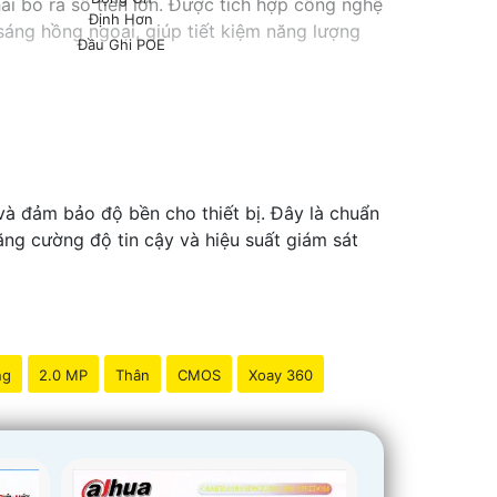
i bỏ ra số tiền lớn. Được tích hợp công nghệ
 sáng hồng ngoại, giúp tiết kiệm năng lượng
Đầu Ghi POE
à đảm bảo độ bền cho thiết bị. Đây là chuẩn
ăng cường độ tin cậy và hiệu suất giám sát
ng
2.0 MP
Thân
CMOS
Xoay 360