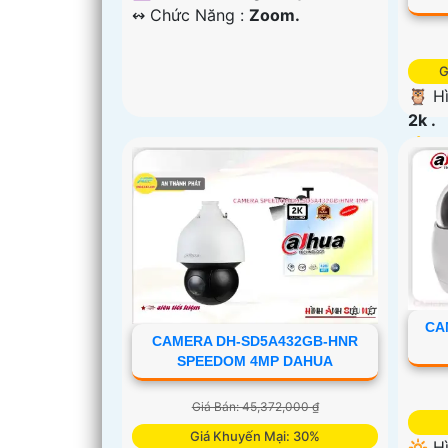
️↭ Chức Năng :
Zoom.
G
🦉 H
2k .
👍 T
🌜 X
250m
👑 M
️₤ Ưu
CA
CAMERA DH-SD5A432GB-HNR
SPEEDOM 4MP DAHUA
Giá Bán: 45,372,000 ₫
Giá Khuyến Mại: 30%
🔆 H