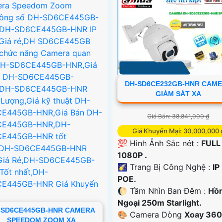
DH-SD6CE232GB-HNR CAM
GIÁM SÁT XA
Giá Bán: 38,841,000 ₫
Giá Khuyến Mại: 30,000,000 
💯 Hình Ảnh Sắc nét :
FULL
1080P .
🌠 Trang Bị Công Nghệ :
IP
POE.
🌔 Tầm Nhìn Ban Đêm :
Hồ
Ngoại 250m Starlight.
-SD6CE445GB-HNR CAMERA
🎨 Camera Dòng
Xoay 360
SPEEDOM ZOOM XA