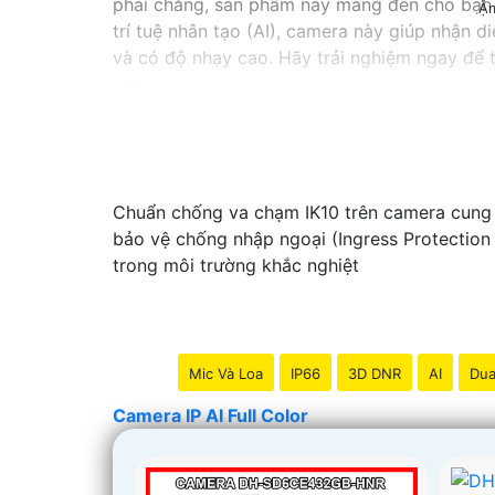
phải chăng, sản phẩm này mang đến cho bạn t
Ậ
trí tuệ nhân tạo (AI), camera này giúp nhận d
và có độ nhạy cao. Hãy trải nghiệm ngay để t
'
Chuẩn chống va chạm IK10 trên camera cung 
bảo vệ chống nhập ngoại (Ingress Protection
trong môi trường khắc nghiệt
Mic Và Loa
IP66
3D DNR
AI
Dua
Camera IP AI Full Color