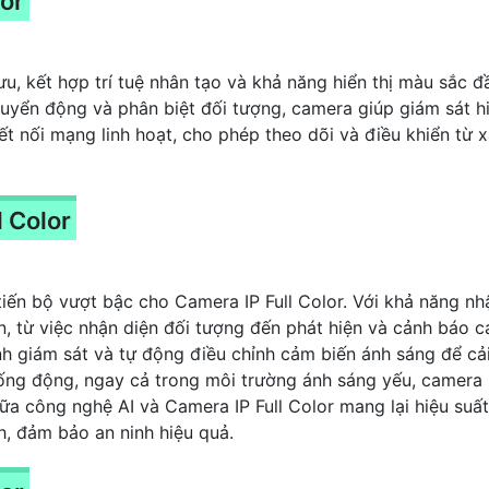
lor
i ưu, kết hợp trí tuệ nhân tạo và khả năng hiển thị màu sắc 
yển động và phân biệt đối tượng, camera giúp giám sát hi
t nối mạng linh hoạt, cho phép theo dõi và điều khiển từ
l Color
 tiến bộ vượt bậc cho Camera IP Full Color. Với khả năng n
n, từ việc nhận diện đối tượng đến phát hiện và cảnh báo cá
ình giám sát và tự động điều chỉnh cảm biến ánh sáng để cải
ống động, ngay cả trong môi trường ánh sáng yếu, camera m
iữa công nghệ AI và Camera IP Full Color mang lại hiệu suấ
h, đảm bảo an ninh hiệu quả.