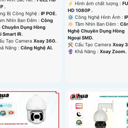
️⚡ Hình ảnh chất lượng :
FU
P .
HD 1080P .
rang Bị Công Nghệ :
IP POE.
⚙ Công Nghệ Hình Ảnh :
IP
ầm Nhìn Ban Đêm :
Công
🔅 Tầm Nhìn Ban Đêm :
Cô
 Chuyên Dụng Hồng
Nghệ Chuyên Dụng Hồng
i Smart IR.
Ngoại SMD.
Cấu Tạo Camera
Xoay 360.
⚒ Cấu Tạo Camera
Xoay 3
Khả Năng :
Công Nghệ AI.
️🔮 Khả Năng :
Xoay Zoom.