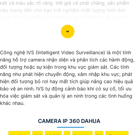
nét và màu sắc rõ ràng. Với giá cả phải chăng, sản phẩm
này mang đến cho bạn trải nghiệm chất lượng hình ảnh
tuyệt vời mà không cần phải bỏ ra số tiền lớn. Được tích
hợp công nghệ trí tuệ nhân tạo (AI), camera này giúp nhận
diện chính xác các chi tiết trong hình ảnh mà không cần
ánh sáng hồng ngoại, giúp tiết kiệm năng lượng và có độ
nhạy cao. Hãy trải nghiệm ngay để tận hưởng sự tiện lợi và
Công nghệ IVS (Intelligent Video Surveillance) là một tính
an toàn.
năng hỗ trợ camera nhận diện và phân tích các hành động,
đối tượng hoặc sự kiện trong khu vực giám sát. Các tính
năng như phát hiện chuyển động, xâm nhập khu vực, phát
hiện đối tượng bỏ rơi hay mất tích giúp nâng cao hiệu quả
bảo vệ an ninh. IVS tự động cảnh báo khi có sự cố, tối ưu
hóa việc giám sát và quản lý an ninh trong các tình huống
khác nhau.
CAMERA IP 360 DAHUA