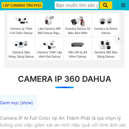
LẮP CAMERA TÂN PHÚ
Lắp Camera Wifi
Camera Ip Thân
Camera Dahua Có
Camera Ip Dome
360 Dahua Ngoài
Full Color Dahua
Màu Ban Đêm
Dahua
Trời
Camera Siêu
Camera Thiết Lập
Đầu Ghi Ip 64
Camera 360 Bao
Nhạy Sáng Dahua
Vành Đai Dahua
Kênh Dahua
Động Dahua
CAMERA IP 360 DAHUA
Camera IP AI Full Color tại An Thành Phát là lựa chọn lý
tưởng cho việc giám sát an ninh hiệu quả với hình ảnh sắc