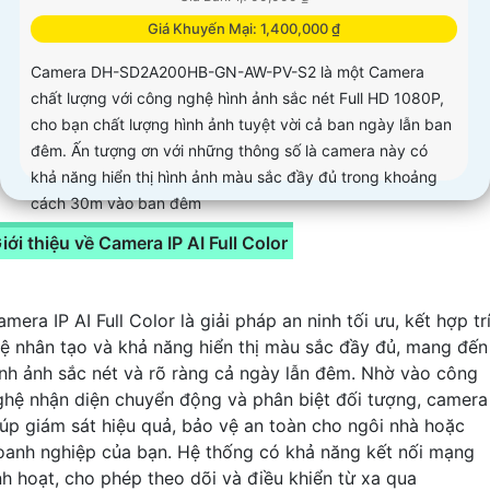
Giá Khuyến Mại: 1,400,000 ₫
Camera DH-SD2A200HB-GN-AW-PV-S2 là một Camera
chất lượng với công nghệ hình ảnh sắc nét Full HD 1080P,
cho bạn chất lượng hình ảnh tuyệt vời cả ban ngày lẫn ban
đêm. Ấn tượng ơn với những thông số là camera này có
khả năng hiển thị hình ảnh màu sắc đầy đủ trong khoảng
cách 30m vào ban đêm
iới thiệu về Camera IP AI Full Color
mera IP AI Full Color là giải pháp an ninh tối ưu, kết hợp tr
uệ nhân tạo và khả năng hiển thị màu sắc đầy đủ, mang đến
ình ảnh sắc nét và rõ ràng cả ngày lẫn đêm. Nhờ vào công
ghệ nhận diện chuyển động và phân biệt đối tượng, camera
iúp giám sát hiệu quả, bảo vệ an toàn cho ngôi nhà hoặc
oanh nghiệp của bạn. Hệ thống có khả năng kết nối mạng
inh hoạt, cho phép theo dõi và điều khiển từ xa qua