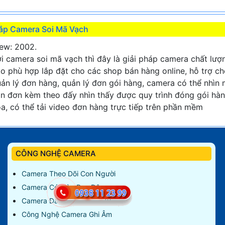
ắp Camera Soi Mã Vạch
ew: 2002.
i camera soi mã vạch thì đây là giải pháp camera chất lượ
o phù hợp lắp đặt cho các shop bán hàng online, hỗ trợ c
ản lý đơn hàng, quản lý đơn gói hàng, camera có thể nhìn
n đơn kèm theo đấy nhìn thấy được quy trình đóng gói hà
a, có thể tải video đơn hàng trực tiếp trên phần mềm
CÔNG NGHỆ CAMERA
Camera Theo Dõi Con Người
Camera Có Màu Ban Đêm
Camera Đàm Thoại 2 Chiều
Công Nghệ Camera Ghi Âm