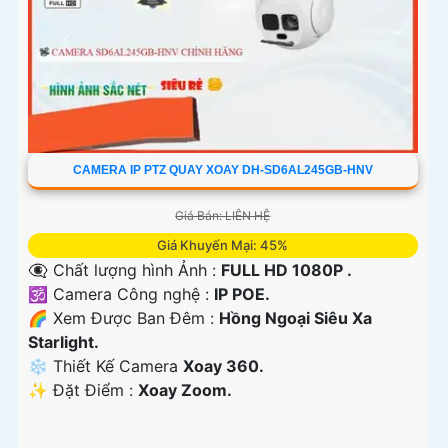
CAMERA IP PTZ QUAY XOAY DH-SD6AL245GB-HNV
Giá Bán: LIÊN HỆ
Giá Khuyến Mại: 45%
👁️‍🗨 Chất lượng hình Ảnh :
FULL HD 1080P .
🕉️ Camera Công nghệ :
IP POE.
🌈 Xem Được Ban Đêm :
Hồng Ngoại Siêu Xa
Starlight.
❄ Thiết Kế Camera
Xoay 360.
️✨ Đặt Điểm :
Xoay Zoom.