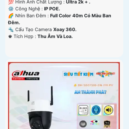
💯 Hình Ành Chất Lượng :
Ultra 2k + .
⚙ Công Nghệ :
IP POE.
🌈 Nhìn Ban Đêm :
Full Color 40m Có Màu Ban
Ðêm.
🔩 Cấu Tạo Camera
Xoay 360.
️♚ Tích Hợp :
Thu Âm Và Loa.