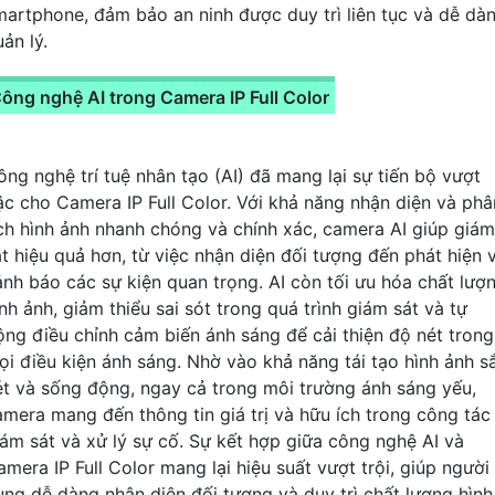
martphone, đảm bảo an ninh được duy trì liên tục và dễ dà
ản lý.
ông nghệ AI trong Camera IP Full Color
ông nghệ trí tuệ nhân tạo (AI) đã mang lại sự tiến bộ vượt
ậc cho Camera IP Full Color. Với khả năng nhận diện và phâ
ích hình ảnh nhanh chóng và chính xác, camera AI giúp giám
át hiệu quả hơn, từ việc nhận diện đối tượng đến phát hiện 
ảnh báo các sự kiện quan trọng. AI còn tối ưu hóa chất lượ
nh ảnh, giảm thiểu sai sót trong quá trình giám sát và tự
ộng điều chỉnh cảm biến ánh sáng để cải thiện độ nét trong
ọi điều kiện ánh sáng. Nhờ vào khả năng tái tạo hình ảnh s
ét và sống động, ngay cả trong môi trường ánh sáng yếu,
amera mang đến thông tin giá trị và hữu ích trong công tác
iám sát và xử lý sự cố. Sự kết hợp giữa công nghệ AI và
amera IP Full Color mang lại hiệu suất vượt trội, giúp người
ùng dễ dàng nhận diện đối tượng và duy trì chất lượng hình