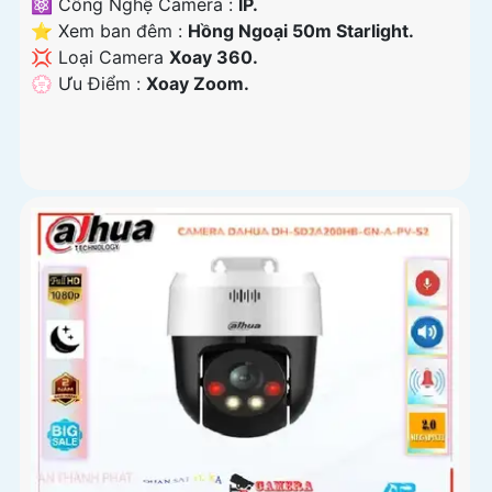
⚛️ Công Nghệ Camera :
IP.
⭐ Xem ban đêm :
Hồng Ngoại 50m Starlight.
💢 Loại Camera
Xoay 360.
️💮 Ưu Điểm :
Xoay Zoom.