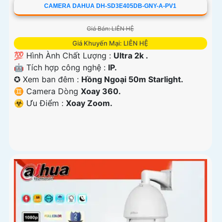
CAMERA DAHUA DH-SD3E405DB-GNY-A-PV1
Giá Bán: LIÊN HỆ
Giá Khuyến Mại: LIÊN HỆ
💯 Hình Ành Chất Lượng :
Ultra 2k .
🤖️ Tích hợp công nghệ :
IP.
✪ Xem ban đêm :
Hồng Ngoại 50m Starlight.
♊ Camera Dòng
Xoay 360.
️☣️ Ưu Điểm :
Xoay Zoom.