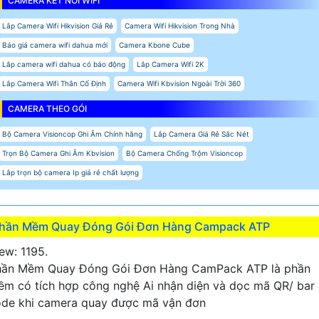
CAMERA KẾT NỐI WIFI
Lắp Camera Wifi Hikvision Giá Rẻ
Camera Wifi Hikvision Trong Nhà
Báo giá camera wifi dahua mới
Camera Kbone Cube
Lắp camera wifi dahua có báo động
Lắp Camera Wifi 2K
Lắp Camera Wifi Thân Cố Định
Camera Wifi Kbvision Ngoài Trời 360
CAMERA THEO GÓI
Bộ Camera Visioncop Ghi Âm Chính hãng
Lắp Camera Giá Rẻ Sắc Nét
Trọn Bộ Camera Ghi Âm Kbvision
Bộ Camera Chống Trộm Visioncop
Lắp trọn bộ camera Ip giá rẻ chất lượng
hần Mềm Quay Đóng Gói Đơn Hàng Campack ATP
ew: 1195.
hần Mềm Quay Đóng Gói Đơn Hàng CamPack ATP là phần
m có tích hợp công nghệ Ai nhận diện và dọc mã QR/ bar
de khi camera quay được mã vận đơn