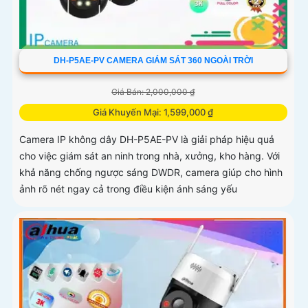
DH-P5AE-PV CAMERA GIÁM SÁT 360 NGOÀI TRỜI
Giá Bán: 2,000,000 ₫
Giá Khuyến Mại: 1,599,000 ₫
Camera IP không dây DH-P5AE-PV là giải pháp hiệu quả
cho việc giám sát an ninh trong nhà, xưởng, kho hàng. Với
khả năng chống ngược sáng DWDR, camera giúp cho hình
ảnh rõ nét ngay cả trong điều kiện ánh sáng yếu