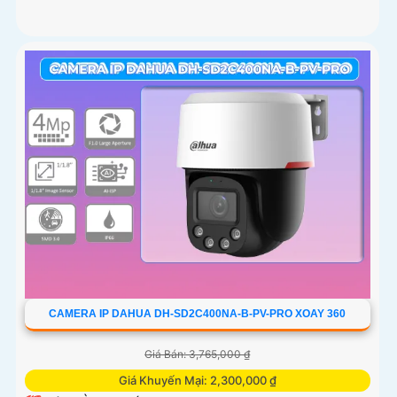
CAMERA IP DAHUA DH-SD2C400NA-B-PV-PRO XOAY 360
Giá Bán: 3,765,000 ₫
Giá Khuyến Mại: 2,300,000 ₫