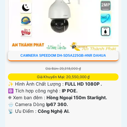
CAMNERA SPEEDOM DH-SD5A225GB-HNR DAHUA
Giá Bán: 29,318,000 ₫
Giá Khuyến Mại: 20,550,000 ₫
✨ Hình Ành Chất Lượng :
FULL HD 1080P .
⚛️ Tích hợp công nghệ :
IP POE.
❈ Xem ban đêm :
Hồng Ngoại 150m Starlight.
🌧️ Camera Dòng
Ip67 360.
️📡 Ưu Điểm :
Công Nghệ AI.