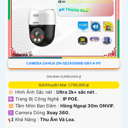
CAMERA DAHUA DH-SD2A500NB-GNY-A-PV
Giá Bán: 2,360,000 ₫
Giá Khuyến Mại: 1,700,000 ₫
🔅 Hình Ảnh Sắc nét :
Ultra 2k+ sắc nét .
⚛️ Trang Bị Công Nghệ :
IP POE.
💥 Tầm Nhìn Ban Đêm :
Hồng Ngoại 30m ONVIF.
🕉️ Camera Dòng
Xoay 360.
️📢 Khả Năng :
Thu Âm Và Loa.