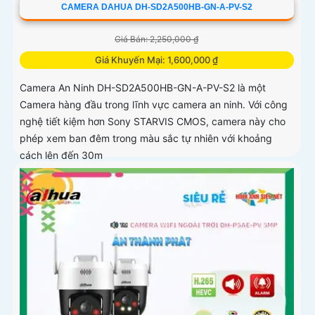
CAMERA DAHUA DH-SD2A500HB-GN-A-PV-S2
Giá Bán: 2,250,000 ₫
Giá Khuyến Mại: 1,600,000 ₫
Camera An Ninh DH-SD2A500HB-GN-A-PV-S2 là một
Camera hàng đầu trong lĩnh vực camera an ninh. Với công
nghệ tiết kiệm hơn Sony STARVIS CMOS, camera này cho
phép xem ban đêm trong màu sắc tự nhiên với khoảng
cách lên đến 30m