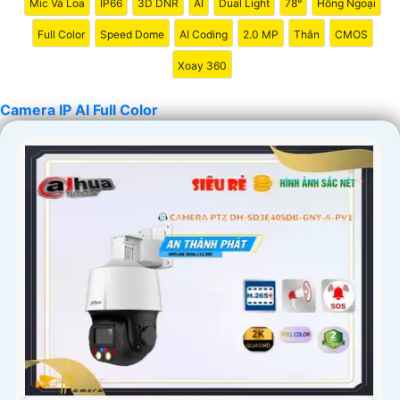
Mic Và Loa
IP66
3D DNR
AI
Dual Light
78°
Hồng Ngoại
Full Color
Speed Dome
AI Coding
2.0 MP
Thân
CMOS
Xoay 360
'
Camera IP AI Full Color