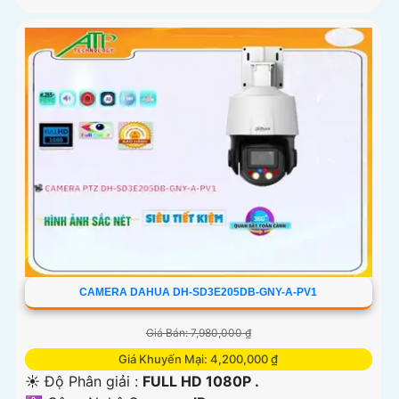
CAMERA DAHUA DH-SD3E205DB-GNY-A-PV1
Giá Bán: 7,980,000 ₫
Giá Khuyến Mại: 4,200,000 ₫
☀️ Độ Phân giải :
FULL HD 1080P .