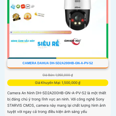
CAMERA DAHUA DH-SD2A200HB-GN-A-PV-S2
Giá Bán: 1,950,000 ₫
Giá Khuyến Mại: 1,500,000 ₫
Camera An Ninh DH-SD2A200HB-GN-A-PV-S2 là một thiết
bị đáng chú ý trong lĩnh vực an ninh. Với công nghệ Sony
STARVIS CMOS, camera này mang lại chất lượng hình ảnh
tuyệt vời ngay cả trong điều kiện ánh sáng yếu