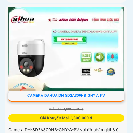
CAMERA DAHUA DH-SD2A300NB-GNY-A-PV
Giá Bán: 1,980,000 ₫
Giá Khuyến Mại: 1,500,000 ₫
Camera DH-SD2A300NB-GNY-A-PV với độ phân giải 3.0