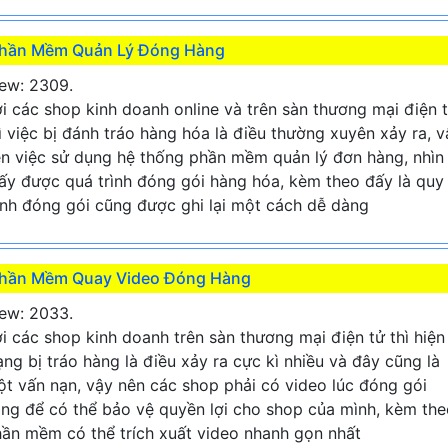
hần Mềm Quản Lý Đóng Hàng
ew: 2309.
i các shop kinh doanh online và trên sàn thương mại điện 
ì việc bị đánh tráo hàng hóa là điều thường xuyên xảy ra, v
n việc sử dụng hệ thống phần mềm quản lý đơn hàng, nhìn
ấy được quá trình đóng gói hàng hóa, kèm theo đấy là quy
ình đóng gói cũng được ghi lại một cách dễ dàng
hần Mềm Quay Video Đóng Hàng
ew: 2033.
i các shop kinh doanh trên sàn thương mại điện tử thì hiện
ạng bị tráo hàng là điều xảy ra cực kì nhiều và đây cũng là
t vấn nạn, vậy nên các shop phải có video lúc đóng gói
ng để có thể bảo vệ quyền lợi cho shop của mình, kèm the
ần mềm có thể trích xuất video nhanh gọn nhất