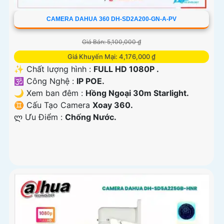
CAMERA DAHUA 360 DH-SD2A200-GN-A-PV
Giá Bán: 5,100,000 ₫
Giá Khuyến Mại: 4,176,000 ₫
✨ Chất lượng hình :
FULL HD 1080P .
🕉️ Công Nghệ :
IP POE.
🌙 Xem ban đêm :
Hồng Ngoại 30m Starlight.
♊ Cấu Tạo Camera
Xoay 360.
️ლ Ưu Điểm :
Chống Nước.