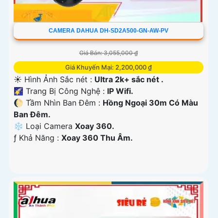
CAMERA DAHUA DH-SD2A500-GN-AW-PV
Giá Bán: 3,055,000 ₫
Giá Khuyến Mại: 2,200,000 ₫
☀️ Hình Ảnh Sắc nét :
Ultra 2k+ sắc nét .
🌠 Trang Bị Công Nghệ :
IP Wifi.
🌔 Tầm Nhìn Ban Đêm :
Hồng Ngoại 30m Có Màu
Ban Đêm.
❄ Loại Camera
Xoay 360.
️ƒ Khả Năng :
Xoay 360 Thu Âm.