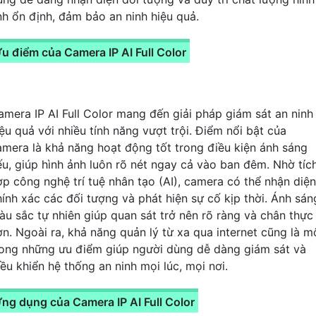
nh ổn định, đảm bảo an ninh hiệu quả.
u điểm của Camera IP AI Full Color
amera IP AI Full Color mang đến giải pháp giám sát an ninh
iệu quả với nhiều tính năng vượt trội. Điểm nổi bật của
amera là khả năng hoạt động tốt trong điều kiện ánh sáng
ếu, giúp hình ảnh luôn rõ nét ngay cả vào ban đêm. Nhờ tíc
ợp công nghệ trí tuệ nhân tạo (AI), camera có thể nhận diện
hính xác các đối tượng và phát hiện sự cố kịp thời. Ánh sán
àu sắc tự nhiên giúp quan sát trở nên rõ ràng và chân thực
ơn. Ngoài ra, khả năng quản lý từ xa qua internet cũng là m
rong những ưu điểm giúp người dùng dễ dàng giám sát và
iều khiển hệ thống an ninh mọi lúc, mọi nơi.
ng dụng của Camera IP AI Full Color