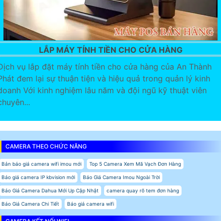
LẮP MÁY TÍNH TIỀN CHO CỬA HÀNG
Dịch vụ lắp đặt máy tính tiền cho cửa hàng của An Thành
Phát đem lại sự thuận tiện và hiệu quả trong quản lý kinh
doanh Với kinh nghiệm lâu năm và đội ngũ kỹ thuật viên
chuyên...
CAMERA THEO CHỨC NĂNG
Bản báo giá camera wifi imou mới
Top 5 Camera Xem Mã Vạch Đơn Hàng
Báo giá camera IP kbvision mới
Báo Giá Camera Imou Ngoài Trời
Báo Giá Camera Dahua Mới Up Cập Nhật
camera quay rõ tem đơn hàng
Báo Giá Camera Chi Tiết
Báo giá camera wifi