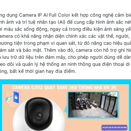
ng dụng Camera IP AI Full Color kết hợp công nghệ cảm bi
ình ảnh và trí tuệ nhân tạo (AI) để cung cấp hình ảnh sắc né
ới màu sắc sống động, ngay cả trong điều kiện ánh sáng yế
amera có khả năng nhận diện chính xác các vật thể, người,
hương tiện trong phạm vi quan sát, từ đó nâng cao hiệu qu
iám sát và bảo mật. Thêm vào đó, camera còn hỗ trợ ghi hì
à lưu trữ dữ liệu trên đám mây, cho phép người dùng dễ dà
heo dõi và quản lý hệ thống an ninh thông qua điện thoại di
ộng, bất kể thời gian hay địa điểm.