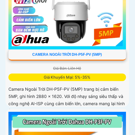
CAMERA NGOÀI TRỜI DH-P5F-PV (5MP)
Giá Bán: Liên Hệ
Giá Khuyến Mại: 5%-35%
Camera Ngoài Trời DH-P5F-PV (5MP) trang bị cảm biến
5MP, ghi hình 2880 × 1620. Với độ nhạy sáng siêu thấp và
công nghệ AI-ISP cùng cảm biến lớn, camera mang lại hình
ảnh vượt trội cả ngày lẫn đêm