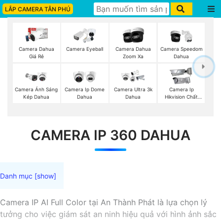
LẮP CAMERA TÂN PHÚ
Camera Dahua
Camera Eyeball
Camera Dahua
Camera Speedom
Giá Rẻ
Zoom Xa
Dahua
Camera Ánh Sáng
Camera Ip Dome
Camera Ultra 3k
Camera Ip
Kép Dahua
Dahua
Dahua
Hikvision Chất
Lượng
CAMERA IP 360 DAHUA
Camera IP AI Full Color tại An Thành Phát là lựa chọn lý
tưởng cho việc giám sát an ninh hiệu quả với hình ảnh sắc