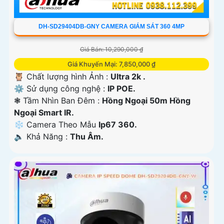
DH-SD29404DB-GNY CAMERA GIÁM SÁT 360 4MP
Giá Bán: 10,290,000 ₫
Giá Khuyến Mại: 7,850,000 ₫
🦉 Chất lượng hình Ảnh :
Ultra 2k .
⚙ Sử dụng công nghệ :
IP POE.
❃ Tầm Nhìn Ban Đêm :
Hồng Ngoại 50m Hồng
Ngoại Smart IR.
❄ Camera Theo Mẫu
Ip67 360.
️🔈 Khả Năng :
Thu Âm.