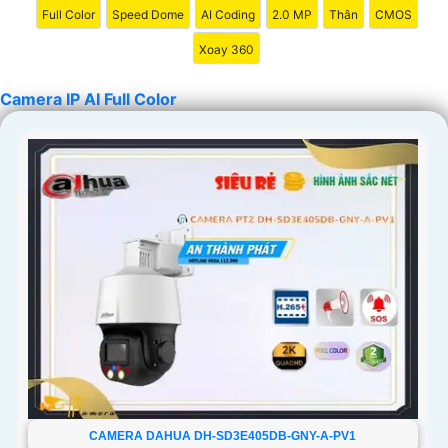
Full Color
Speed Dome
AI Coding
2.0 MP
Thân
CMOS
Xoay 360
'
Camera IP AI Full Color
CAMERA DAHUA DH-SD3E405DB-GNY-A-PV1