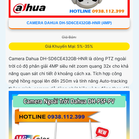
CAMERA DAHUA DH-SD6CE432GB-HNR (4MP)
Giá Bán:
Giá Khuyến Mại: 5%-35%
Camera Dahua DH-SD6CE432GB-HNR là dòng PTZ ngoài
trời có độ phân giải 4MP siêu nét zoom quang 32x cho khả
năng quan sát chi tiết ở khoảng cách xa. Tích hợp công
nghệ hồng ngoại lên đến 250m và tính năng Auto-tracking
thông minh, camera dễ dàng phát hiện và tự động theo dõi
mục tiêu chuyển động