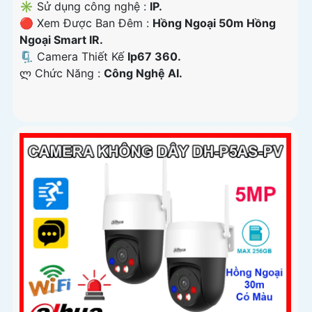
✳️ Sử dụng công nghệ :
IP.
🔴 Xem Được Ban Đêm :
Hồng Ngoại 50m Hồng
Ngoại Smart IR.
🗜️ Camera Thiết Kế
Ip67 360.
️ლ Chức Năng :
Công Nghệ AI.