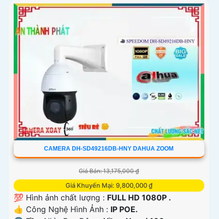
CAMERA DH-SD49216DB-HNY DAHUA ZOOM
Giá Bán: 13,175,000 ₫
Giá Khuyến Mại: 9,800,000 ₫
💯 Hình ảnh chất lượng :
FULL HD 1080P .
👍 Công Nghệ Hình Ảnh :
IP POE.