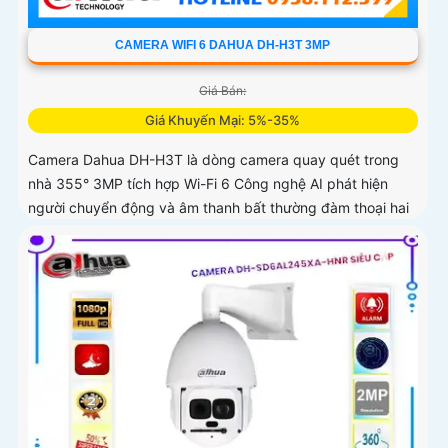
CAMERA WIFI 6 DAHUA DH-H3T 3MP
Giá Bán:
Giá Khuyến Mại: 5%-35%
Camera Dahua DH-H3T là dòng camera quay quét trong
nhà 355° 3MP tích hợp Wi-Fi 6 Công nghệ AI phát hiện
người chuyển động và âm thanh bất thường đàm thoại hai
chiều, hồng ngoại tầm xa ban đêm 10m hỗ trợ thẻ nhớ
MicroSD 256GB ONVIF và điều khiển từ xa qua ứng dụng
DMSS