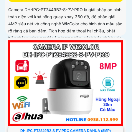
Camera DH-IPC-PT2449B2-S-PV-PRO là giải pháp an ninh
toàn diện với khả năng quay xoay 360 độ, độ phân giải
4MP siêu nét và công nghệ WizColor cho hình ảnh màu sắc
rõ ràng cả ban đêm. Tích hợp đàm thoại hai chiều, phát
hiện thông minh người và phương tiện, cảnh báo chính xác,
hỗ trợ thẻ nhớ lên đến 256GB
DH-IPC-PT2849B2-S-PV-PRO CAMERA DAHUA (8MP)