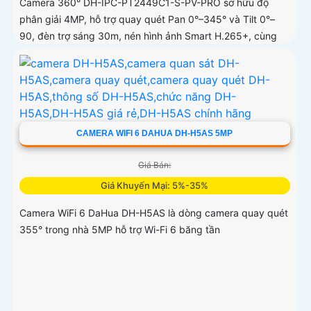
Camera 360° DH-IPC-PT2449C1-S-PV-PRO sở hữu độ
phân giải 4MP, hỗ trợ quay quét Pan 0°–345° và Tilt 0°–
90, đèn trợ sáng 30m, nén hình ảnh Smart H.265+, cùng
các công nghệ xử lý WDR 120dB, BLC, HLC, 3D-NR
CAMERA WIFI 6 DAHUA DH-H5AS 5MP
Giá Bán:
Giá Khuyến Mại: 5%-35%
Camera WiFi 6 DaHua DH-H5AS là dòng camera quay quét
355° trong nhà 5MP hỗ trợ Wi-Fi 6 băng tần