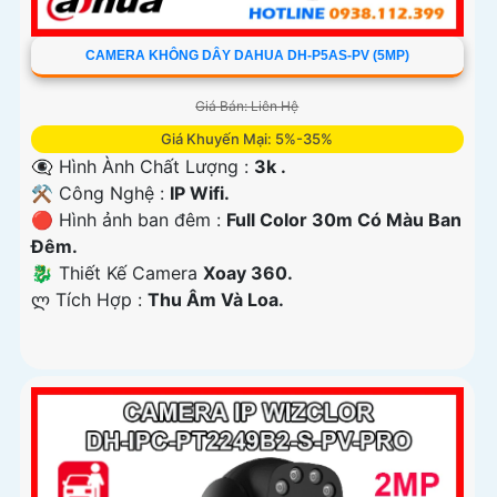
CAMERA KHÔNG DÂY DAHUA DH-P5AS-PV (5MP)
Giá Bán: Liên Hệ
Giá Khuyến Mại: 5%-35%
👁️‍🗨 Hình Ành Chất Lượng :
3k .
⚒ Công Nghệ :
IP Wifi.
🔴 Hình ảnh ban đêm :
Full Color 30m Có Màu Ban
Ðêm.
🐉️ Thiết Kế Camera
Xoay 360.
️ლ Tích Hợp :
Thu Âm Và Loa.