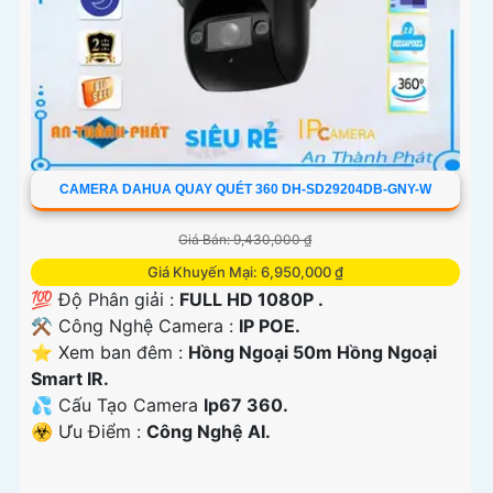
CAMERA DAHUA QUAY QUÉT 360 DH-SD29204DB-GNY-W
Giá Bán: 9,430,000 ₫
Giá Khuyến Mại: 6,950,000 ₫
💯 Độ Phân giải :
FULL HD 1080P .
⚒ Công Nghệ Camera :
IP POE.
⭐ Xem ban đêm :
Hồng Ngoại 50m Hồng Ngoại
Smart IR.
💦 Cấu Tạo Camera
Ip67 360.
️☣️ Ưu Điểm :
Công Nghệ AI.