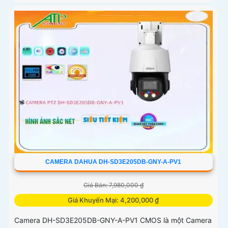
CAMERA DAHUA DH-SD3E205DB-GNY-A-PV1
Giá Bán: 7,980,000 ₫
Giá Khuyến Mại: 4,200,000 ₫
Camera DH-SD3E205DB-GNY-A-PV1 CMOS là một Camera