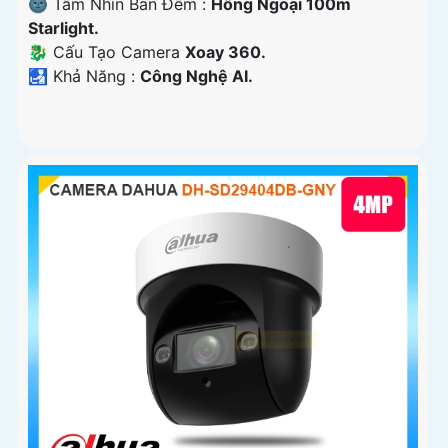
🌚 Tầm Nhìn Ban Đêm :
Hồng Ngoại 100m
Starlight.
🐉️ Cấu Tạo Camera
Xoay 360.
️🛃 Khả Năng :
Công Nghệ AI.