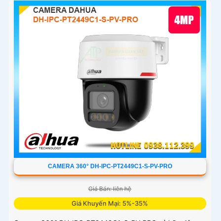
CAMERA 360° DH-IPC-PT2449C1-S-PV-PRO
Giá Bán: liên hệ
Giá Khuyến Mại: 5%-35%