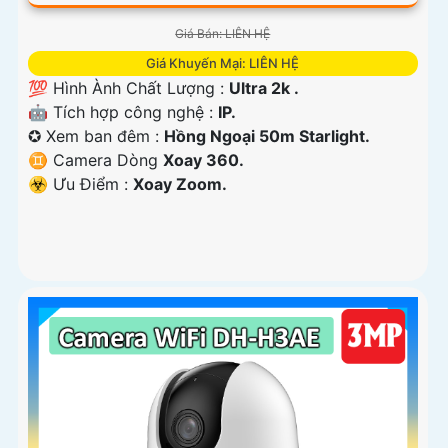
Giá Bán: LIÊN HỆ
Giá Khuyến Mại: LIÊN HỆ
💯 Hình Ành Chất Lượng :
Ultra 2k .
🤖️ Tích hợp công nghệ :
IP.
✪ Xem ban đêm :
Hồng Ngoại 50m Starlight.
♊ Camera Dòng
Xoay 360.
️☣️ Ưu Điểm :
Xoay Zoom.