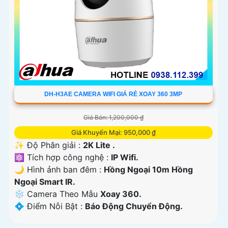
DH-H3AE CAMERA WIFI GIÁ RẺ XOAY 360 3MP
Giá Bán: 1,200,000 ₫
Giá Khuyến Mại: 950,000 ₫
✨ Độ Phân giải :
2K Lite .
⚛️ Tích hợp công nghệ :
IP Wifi.
🌙 Hình ảnh ban đêm :
Hồng Ngoại 10m Hồng
Ngoại Smart IR.
❄ Camera Theo Mẫu
Xoay 360.
️💠 Điểm Nỗi Bật :
Báo Động Chuyển Động.