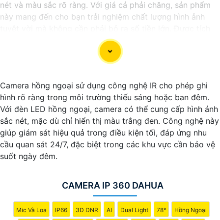
nét và màu sắc rõ ràng. Với giá cả phải chăng, sản phẩm
này mang đến cho bạn trải nghiệm chất lượng hình ảnh
tuyệt vời mà không cần phải bỏ ra số tiền lớn. Được tích
hợp công nghệ trí tuệ nhân tạo (AI), camera này giúp nhận
diện chính xác các chi tiết trong hình ảnh mà không cần
ánh sáng hồng ngoại, giúp tiết kiệm năng lượng và có độ
nhạy cao. Hãy trải nghiệm ngay để tận hưởng sự tiện lợi và
Camera hồng ngoại sử dụng công nghệ IR cho phép ghi
an toàn.
hình rõ ràng trong môi trường thiếu sáng hoặc ban đêm.
Với đèn LED hồng ngoại, camera có thể cung cấp hình ảnh
sắc nét, mặc dù chỉ hiển thị màu trắng đen. Công nghệ này
giúp giám sát hiệu quả trong điều kiện tối, đáp ứng nhu
cầu quan sát 24/7, đặc biệt trong các khu vực cần bảo vệ
suốt ngày đêm.
CAMERA IP 360 DAHUA
Mic Và Loa
IP66
3D DNR
AI
Dual Light
78°
Hồng Ngoại