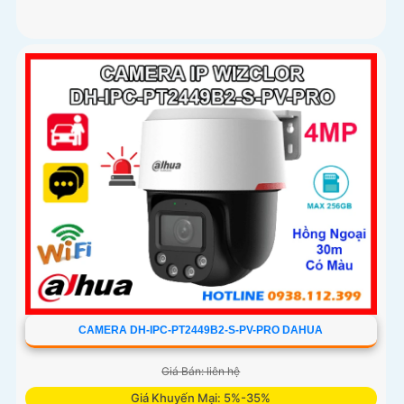
CAMERA DH-IPC-PT2449B2-S-PV-PRO DAHUA
Giá Bán: liên hệ
Giá Khuyến Mại: 5%-35%