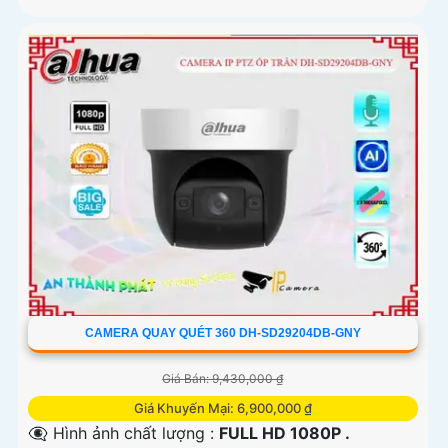
CAMERA QUAY QUÉT 360 DH-SD29204DB-GNY
Giá Bán: 9,430,000 ₫
Giá Khuyến Mại: 6,900,000 ₫
👁️‍🗨 Hình ảnh chất lượng :
FULL HD 1080P .