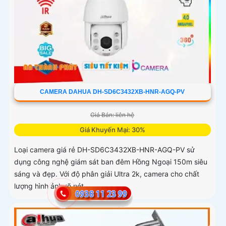
CAMERA DAHUA DH-SD6C3432XB-HNR-AGQ-PV
Giá Bán: liên hệ
Giá Khuyến Mại: 30%
Loại camera giá rẻ DH-SD6C3432XB-HNR-AGQ-PV sử
dụng công nghệ giám sát ban đêm Hồng Ngoại 150m siêu
sáng và đẹp. Với độ phân giải Ultra 2k, camera cho chất
lượng hình ảnh rõ nét