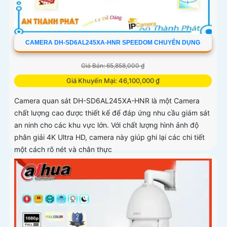
CAMERA DH-SD6AL245XA-HNR SPEEDOM CHUYÊN DỤNG
Giá Bán: 65,858,000 ₫
Giá Khuyến Mại: 46,100,000 ₫
Camera quan sát DH-SD6AL245XA-HNR là một Camera
chất lượng cao được thiết kế để đáp ứng nhu cầu giám sát
an ninh cho các khu vực lớn. Với chất lượng hình ảnh độ
phân giải 4K Ultra HD, camera này giúp ghi lại các chi tiết
một cách rõ nét và chân thực