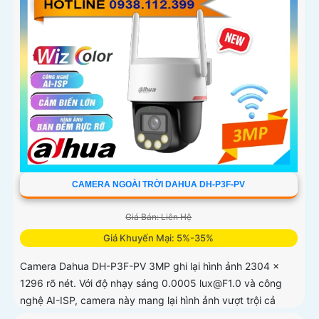
CAMERA NGOÀI TRỜI DAHUA DH-P3F-PV
Giá Bán: Liên Hệ
Giá Khuyến Mại: 5%-35%
Camera Dahua DH-P3F-PV 3MP ghi lại hình ảnh 2304 ×
1296 rõ nét. Với độ nhạy sáng 0.0005 lux@F1.0 và công
nghệ AI-ISP, camera này mang lại hình ảnh vượt trội cả
ngày lẫn đêm