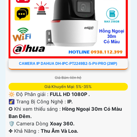
CAMERA IP DAHUA DH-IPC-PT2249B2-S-PV-PRO (2MP)
Giá Bán: liên hệ
Giá Khuyến Mại: 5%-35%
🔆 Độ Phân giải :
FULL HD 1080P .
🌠 Trang Bị Công Nghệ :
IP.
✪ Khi xem thiếu sáng :
Hồng Ngoại 30m Có Màu
Ban Ðêm.
🛡 Camera Dòng
Xoay 360.
️✤ Khả Năng :
Thu Âm Và Loa.