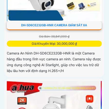
DH-SD6CE232GB-HNR CAMERA GIÁM SÁT XA
Giá Bán: 38,841,000 ₫
Giá Khuyến Mại: 30,000,000 ₫
Camera An Ninh DH-SD6CE232GB-HNR là một Camera
hàng đầu trong lĩnh vực camera an ninh. Camera này được
ứng dụng công nghệ AI Starlight, giúp cho việc lưu trữ dữ
liệu lâu hơn với định dạng H.265+/H