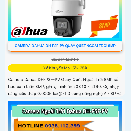
CAMERA DAHUA DH-P8F-PV QUAY QUÉT NGOÀI TRỜI 8MP
Giá Bán: Liên Hệ
Giá Khuyến Mại: 5%-35%
Camera Dahua DH-P8F-PV Quay Quét Ngoài Trời 8MP sở
hữu cảm biến 8MP, ghi lại hình ảnh 3840 × 2160. Độ nhạy
sáng siêu thấp 0.0005 lux@F1.0 cùng công nghệ AI-ISP và
cảm biến lớn...