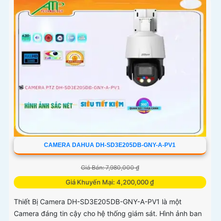
CAMERA DAHUA DH-SD3E205DB-GNY-A-PV1
Giá Bán: 7,980,000 ₫
Giá Khuyến Mại: 4,200,000 ₫
Thiết Bị Camera DH-SD3E205DB-GNY-A-PV1 là một
Camera đáng tin cậy cho hệ thống giám sát. Hình ảnh ban