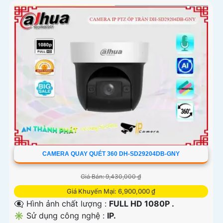
CAMERA QUAY QUÉT 360 DH-SD29204DB-GNY
Giá Bán: 9,430,000 ₫
Giá Khuyến Mại: 6,900,000 ₫
👁️‍🗨 Hình ảnh chất lượng :
FULL HD 1080P .
✳️ Sử dụng công nghệ :
IP.