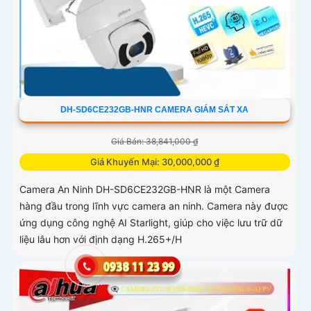
DH-SD6CE232GB-HNR CAMERA GIÁM SÁT XA
Giá Bán: 38,841,000 ₫
Giá Khuyến Mại: 30,000,000 ₫
Camera An Ninh DH-SD6CE232GB-HNR là một Camera
hàng đầu trong lĩnh vực camera an ninh. Camera này được
ứng dụng công nghệ AI Starlight, giúp cho việc lưu trữ dữ
liệu lâu hơn với định dạng H.265+/H