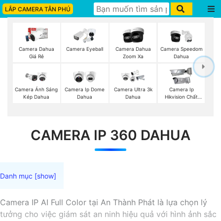
LẮP CAMERA TÂN PHÚ
Camera Dahua
Camera Eyeball
Camera Dahua
Camera Speedom
Giá Rẻ
Zoom Xa
Dahua
Camera Ánh Sáng
Camera Ip Dome
Camera Ultra 3k
Camera Ip
Kép Dahua
Dahua
Dahua
Hikvision Chất
Lượng
CAMERA IP 360 DAHUA
Camera IP AI Full Color tại An Thành Phát là lựa chọn lý
tưởng cho việc giám sát an ninh hiệu quả với hình ảnh sắc