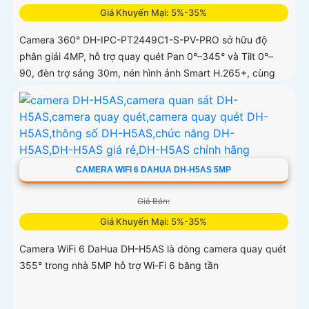
Giá Khuyến Mại: 5%-35%
Camera 360° DH-IPC-PT2449C1-S-PV-PRO sở hữu độ
phân giải 4MP, hỗ trợ quay quét Pan 0°–345° và Tilt 0°–
90, đèn trợ sáng 30m, nén hình ảnh Smart H.265+, cùng
các công nghệ xử lý WDR 120dB, BLC, HLC, 3D-NR
CAMERA WIFI 6 DAHUA DH-H5AS 5MP
Giá Bán:
Giá Khuyến Mại: 5%-35%
Camera WiFi 6 DaHua DH-H5AS là dòng camera quay quét
355° trong nhà 5MP hỗ trợ Wi-Fi 6 băng tần