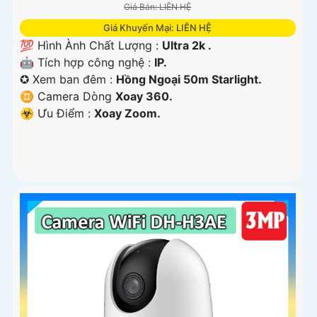
Giá Bán: LIÊN HỆ
Giá Khuyến Mại: LIÊN HỆ
💯 Hình Ành Chất Lượng :
Ultra 2k .
🤖️ Tích hợp công nghệ :
IP.
✪ Xem ban đêm :
Hồng Ngoại 50m Starlight.
♊ Camera Dòng
Xoay 360.
️☣️ Ưu Điểm :
Xoay Zoom.