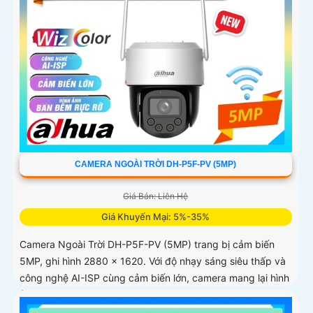
CAMERA NGOÀI TRỜI DH-P5F-PV (5MP)
Giá Bán: Liên Hệ
Giá Khuyến Mại: 5%-35%
Camera Ngoài Trời DH-P5F-PV (5MP) trang bị cảm biến
5MP, ghi hình 2880 × 1620. Với độ nhạy sáng siêu thấp và
công nghệ AI-ISP cùng cảm biến lớn, camera mang lại hình
ảnh vượt trội cả ngày lẫn đêm