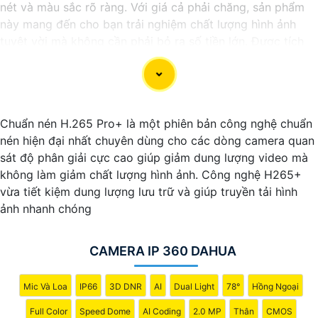
nét và màu sắc rõ ràng. Với giá cả phải chăng, sản phẩm
này mang đến cho bạn trải nghiệm chất lượng hình ảnh
tuyệt vời mà không cần phải bỏ ra số tiền lớn. Được tích
hợp công nghệ trí tuệ nhân tạo (AI), camera này giúp nhận
diện chính xác các chi tiết trong hình ảnh mà không cần
ánh sáng hồng ngoại, giúp tiết kiệm năng lượng và có độ
nhạy cao. Hãy trải nghiệm ngay để tận hưởng sự tiện lợi và
Chuẩn nén H.265 Pro+ là một phiên bản công nghệ chuẩn
an toàn.
nén hiện đại nhất chuyên dùng cho các dòng camera quan
sát độ phân giải cực cao giúp giảm dung lượng video mà
không làm giảm chất lượng hình ảnh. Công nghệ H265+
vừa tiết kiệm dung lượng lưu trữ và giúp truyền tải hình
ảnh nhanh chóng
CAMERA IP 360 DAHUA
Mic Và Loa
IP66
3D DNR
AI
Dual Light
78°
Hồng Ngoại
Full Color
Speed Dome
AI Coding
2.0 MP
Thân
CMOS