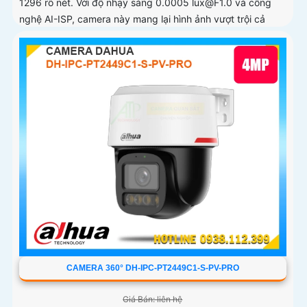
1296 rõ nét. Với độ nhạy sáng 0.0005 lux@F1.0 và công
nghệ AI-ISP, camera này mang lại hình ảnh vượt trội cả
ngày lẫn đêm
CAMERA 360° DH-IPC-PT2449C1-S-PV-PRO
Giá Bán: liên hệ