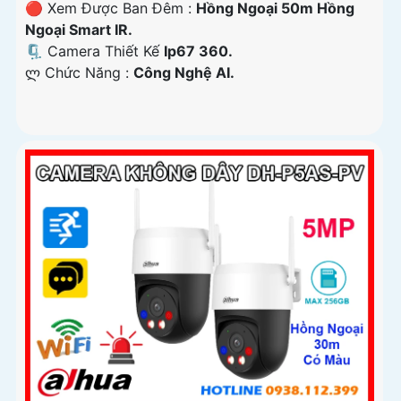
🔴 Xem Được Ban Đêm :
Hồng Ngoại 50m Hồng
Ngoại Smart IR.
🗜️ Camera Thiết Kế
Ip67 360.
️ლ Chức Năng :
Công Nghệ AI.