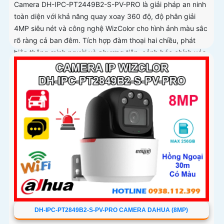
Camera DH-IPC-PT2449B2-S-PV-PRO là giải pháp an ninh
toàn diện với khả năng quay xoay 360 độ, độ phân giải
4MP siêu nét và công nghệ WizColor cho hình ảnh màu sắc
rõ ràng cả ban đêm. Tích hợp đàm thoại hai chiều, phát
hiện thông minh người và phương tiện, cảnh báo chính xác,
hỗ trợ thẻ nhớ lên đến 256GB
DH-IPC-PT2849B2-S-PV-PRO CAMERA DAHUA (8MP)