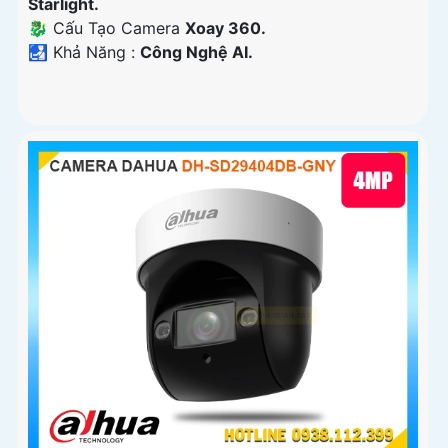
Starlight.
🐉️ Cấu Tạo Camera
Xoay 360.
️🛃 Khả Năng :
Công Nghệ AI.