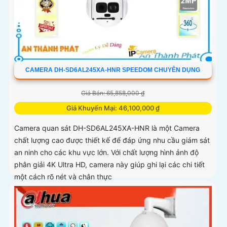
CAMERA DH-SD6AL245XA-HNR SPEEDOM CHUYÊN DỤNG
Giá Bán: 65,858,000 ₫
Giá Khuyến Mại: 46,100,000 ₫
Camera quan sát DH-SD6AL245XA-HNR là một Camera
chất lượng cao được thiết kế để đáp ứng nhu cầu giám sát
an ninh cho các khu vực lớn. Với chất lượng hình ảnh độ
phân giải 4K Ultra HD, camera này giúp ghi lại các chi tiết
một cách rõ nét và chân thực