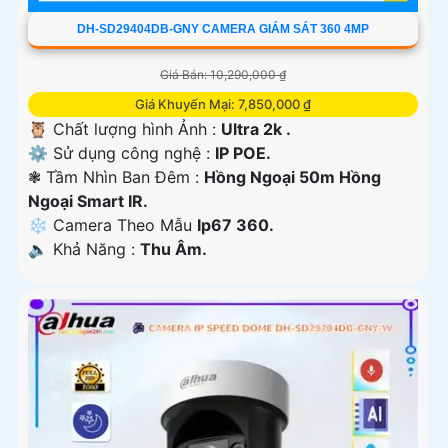
DH-SD29404DB-GNY CAMERA GIÁM SÁT 360 4MP
Giá Bán: 10,290,000 ₫
Giá Khuyến Mại: 7,850,000 ₫
🦉 Chất lượng hình Ảnh :
Ultra 2k .
⚙ Sử dụng công nghệ :
IP POE.
❃ Tầm Nhìn Ban Đêm :
Hồng Ngoại 50m Hồng
Ngoại Smart IR.
❄ Camera Theo Mẫu
Ip67 360.
️🔈 Khả Năng :
Thu Âm.