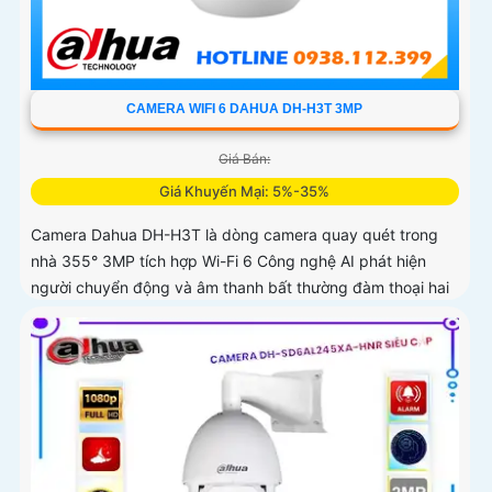
CAMERA WIFI 6 DAHUA DH-H3T 3MP
Giá Bán:
Giá Khuyến Mại: 5%-35%
Camera Dahua DH-H3T là dòng camera quay quét trong
nhà 355° 3MP tích hợp Wi-Fi 6 Công nghệ AI phát hiện
người chuyển động và âm thanh bất thường đàm thoại hai
chiều, hồng ngoại tầm xa ban đêm 10m hỗ trợ thẻ nhớ
MicroSD 256GB ONVIF và điều khiển từ xa qua ứng dụng
DMSS