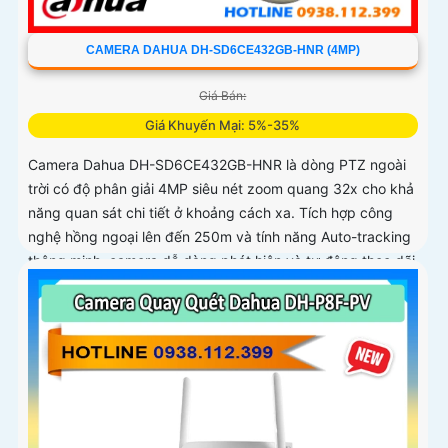
CAMERA DAHUA DH-SD6CE432GB-HNR (4MP)
Giá Bán:
Giá Khuyến Mại: 5%-35%
Camera Dahua DH-SD6CE432GB-HNR là dòng PTZ ngoài
trời có độ phân giải 4MP siêu nét zoom quang 32x cho khả
năng quan sát chi tiết ở khoảng cách xa. Tích hợp công
nghệ hồng ngoại lên đến 250m và tính năng Auto-tracking
thông minh, camera dễ dàng phát hiện và tự động theo dõi
mục tiêu chuyển động