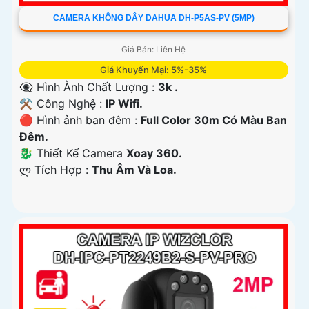
CAMERA KHÔNG DÂY DAHUA DH-P5AS-PV (5MP)
Giá Bán: Liên Hệ
Giá Khuyến Mại: 5%-35%
👁️‍🗨 Hình Ành Chất Lượng :
3k .
⚒ Công Nghệ :
IP Wifi.
🔴 Hình ảnh ban đêm :
Full Color 30m Có Màu Ban
Ðêm.
🐉️ Thiết Kế Camera
Xoay 360.
️ლ Tích Hợp :
Thu Âm Và Loa.