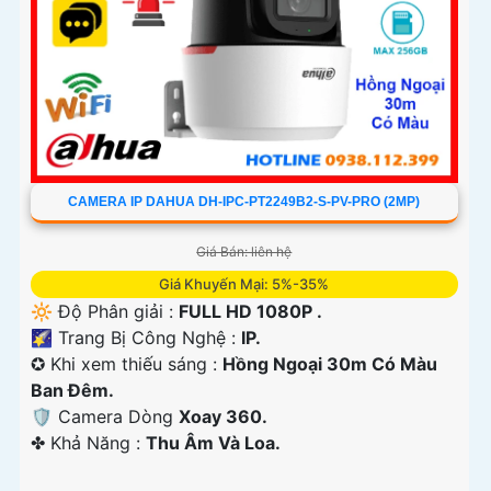
CAMERA IP DAHUA DH-IPC-PT2249B2-S-PV-PRO (2MP)
Giá Bán: liên hệ
Giá Khuyến Mại: 5%-35%
🔆 Độ Phân giải :
FULL HD 1080P .
🌠 Trang Bị Công Nghệ :
IP.
✪ Khi xem thiếu sáng :
Hồng Ngoại 30m Có Màu
Ban Ðêm.
🛡 Camera Dòng
Xoay 360.
️✤ Khả Năng :
Thu Âm Và Loa.