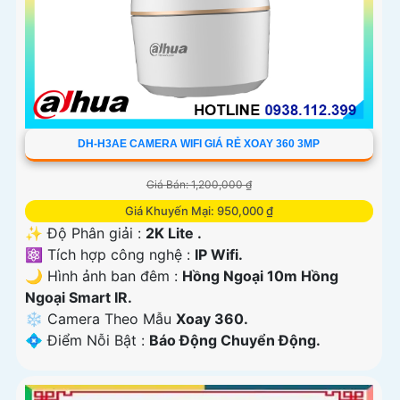
DH-H3AE CAMERA WIFI GIÁ RẺ XOAY 360 3MP
Giá Bán: 1,200,000 ₫
Giá Khuyến Mại: 950,000 ₫
✨ Độ Phân giải :
2K Lite .
⚛️ Tích hợp công nghệ :
IP Wifi.
🌙 Hình ảnh ban đêm :
Hồng Ngoại 10m Hồng
Ngoại Smart IR.
❄ Camera Theo Mẫu
Xoay 360.
️💠 Điểm Nỗi Bật :
Báo Động Chuyển Động.