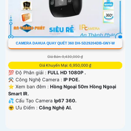
CAMERA DAHUA QUAY QUÉT 360 DH-SD29204DB-GNY-W
Giá Bán: 9,430,000 ₫
Giá Khuyến Mại: 6,950,000 ₫
💯 Độ Phân giải :
FULL HD 1080P .
⚒ Công Nghệ Camera :
IP POE.
⭐ Xem ban đêm :
Hồng Ngoại 50m Hồng Ngoại
Smart IR.
💦 Cấu Tạo Camera
Ip67 360.
️☣️ Ưu Điểm :
Công Nghệ AI.