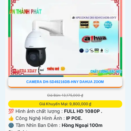
CAMERA DH-SD49216DB-HNY DAHUA ZOOM
Giá Bán: 13,175,000 ₫
Giá Khuyến Mại: 9,800,000 ₫
💯 Hình ảnh chất lượng :
FULL HD 1080P .
👍 Công Nghệ Hình Ảnh :
IP POE.
🌚 Tầm Nhìn Ban Đêm :
Hồng Ngoại 100m