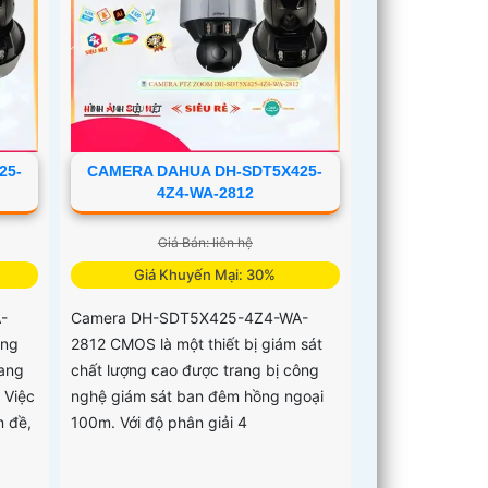
25-
CAMERA DAHUA DH-SDT5X425-
4Z4-WA-2812
Giá Bán: liên hệ
Giá Khuyến Mại: 30%
-
Camera DH-SDT5X425-4Z4-WA-
àng
2812 CMOS là một thiết bị giám sát
mang
chất lượng cao được trang bị công
 Việc
nghệ giám sát ban đêm hồng ngoại
 đề,
100m. Với độ phân giải 4