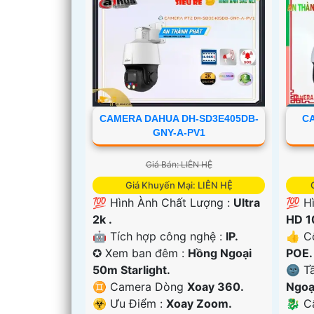
CAMERA DAHUA DH-SD3E405DB-
C
GNY-A-PV1
Giá Bán: LIÊN HỆ
Giá Khuyến Mại: LIÊN HỆ
💯 Hình Ành Chất Lượng :
Ultra
💯 H
2k .
HD 1
🤖️ Tích hợp công nghệ :
IP.
👍 C
✪ Xem ban đêm :
Hồng Ngoại
POE.
50m Starlight.
🌚 T
♊ Camera Dòng
Xoay 360.
Ngoạ
'
️☣️ Ưu Điểm :
Xoay Zoom.
🐉️ 