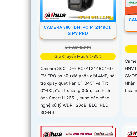
CAM
CAMERA 360° DH-IPC-PT2449C1-
S-PV-PRO
Giá Bán: liên hệ
Giá Khuyến Mại: 5%-35%
Camer
HNV h
Camera 360° DH-IPC-PT2449C1-S-
CMOS 
PV-PRO sở hữu độ phân giải 4MP, hỗ
Nhận 
trợ quay quét Pan 0°–345° và Tilt
thỏa 
0°–90, đèn trợ sáng 30m, nén hình
ảnh Smart H.265+, cùng các công
nghệ xử lý WDR 120dB, BLC, HLC,
3D-NR