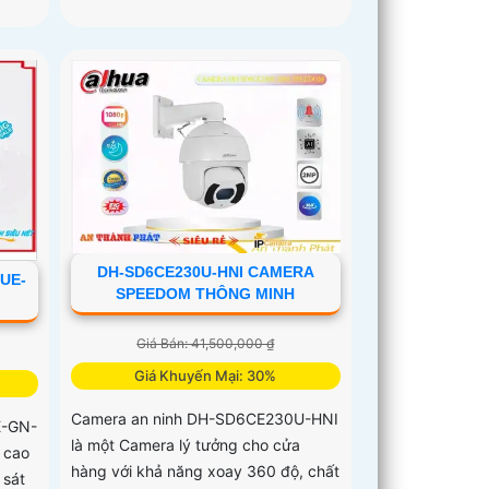
DH-SD6CE230U-HNI CAMERA
UE-
SPEEDOM THÔNG MINH
Giá Bán: 41,500,000 ₫
Giá Khuyến Mại: 30%
Camera an ninh DH-SD6CE230U-HNI
E-GN-
là một Camera lý tưởng cho cửa
 cao
hàng với khả năng xoay 360 độ, chất
 sát