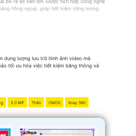
i bỏ ra số tiền lớn. Được tích hợp công nghệ
 sáng hồng ngoại, giúp tiết kiệm năng lượng
m dung lượng lưu trữ hình ảnh video mà
ảo tối ưu hóa việc tiết kiệm băng thông và
ng
2.0 MP
Thân
CMOS
Xoay 360