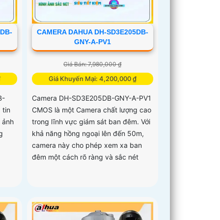
DB-
CAMERA DAHUA DH-SD3E205DB-
GNY-A-PV1
Giá Bán: 7,980,000 ₫
₫
Giá Khuyến Mại: 4,200,000 ₫
B-
Camera DH-SD3E205DB-GNY-A-PV1
tin
CMOS là một Camera chất lượng cao
h ảnh
trong lĩnh vực giám sát ban đêm. Với
g
khả năng hồng ngoại lên đến 50m,
camera này cho phép xem xa ban
đêm một cách rõ ràng và sắc nét