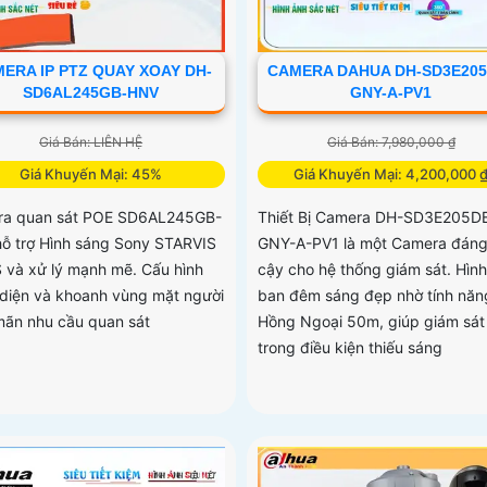
ERA IP PTZ QUAY XOAY DH-
CAMERA DAHUA DH-SD3E205
SD6AL245GB-HNV
GNY-A-PV1
Giá Bán: LIÊN HỆ
Giá Bán: 7,980,000 ₫
Giá Khuyến Mại: 45%
Giá Khuyến Mại: 4,200,000 
a quan sát POE SD6AL245GB-
Thiết Bị Camera DH-SD3E205D
ỗ trợ Hình sáng Sony STARVIS
GNY-A-PV1 là một Camera đáng 
và xử lý mạnh mẽ. Cấu hình
cậy cho hệ thống giám sát. Hìn
diện và khoanh vùng mặt người
ban đêm sáng đẹp nhờ tính năn
mãn nhu cầu quan sát
Hồng Ngoại 50m, giúp giám sát
trong điều kiện thiếu sáng