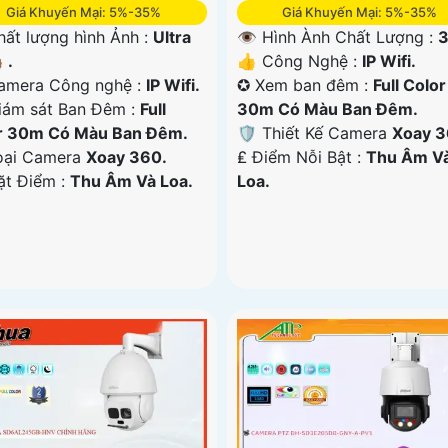
Giá Khuyến Mại: 5%-35%
Giá Khuyến Mại: 5%-35%
ất lượng hình Ảnh :
Ultra
👁 Hình Ành Chất Lượng :
3
 .
👍 Công Nghệ :
IP Wifi.
amera Công nghệ :
IP Wifi.
✪ Xem ban đêm :
Full Color
iám sát Ban Đêm :
Full
30m Có Màu Ban Ðêm.
r 30m Có Màu Ban Ðêm.
🛡 Thiết Kế Camera
Xoay 3
oại Camera
Xoay 360.
️₤ Điểm Nỗi Bật :
Thu Âm V
ặt Điểm :
Thu Âm Và Loa.
Loa.