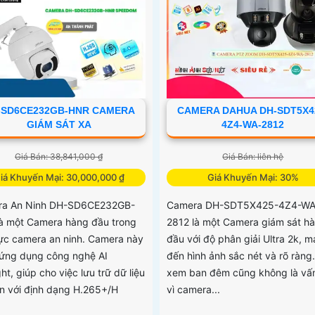
-SD6CE232GB-HNR CAMERA
CAMERA DAHUA DH-SDT5X4
GIÁM SÁT XA
4Z4-WA-2812
Giá Bán: 38,841,000 ₫
Giá Bán: liên hệ
iá Khuyến Mại: 30,000,000 ₫
Giá Khuyến Mại: 30%
ra An Ninh DH-SD6CE232GB-
Camera DH-SDT5X425-4Z4-WA
à một Camera hàng đầu trong
2812 là một Camera giám sát h
vực camera an ninh. Camera này
đầu với độ phân giải Ultra 2k, 
ứng dụng công nghệ AI
đến hình ảnh sắc nét và rõ ràng.
ght, giúp cho việc lưu trữ dữ liệu
xem ban đêm cũng không là vấn
ơn với định dạng H.265+/H
vì camera...