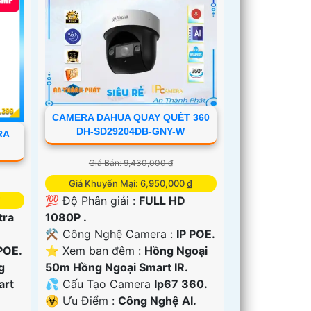
CAMERA DAHUA QUAY QUÉT 360
DH-SD29204DB-GNY-W
RA
Giá Bán: 9,430,000 ₫
Giá Khuyến Mại: 6,950,000 ₫
💯 Độ Phân giải :
FULL HD
1080P .
tra
⚒ Công Nghệ Camera :
IP POE.
⭐ Xem ban đêm :
Hồng Ngoại
POE.
50m Hồng Ngoại Smart IR.
g
💦 Cấu Tạo Camera
Ip67 360.
art
️☣️ Ưu Điểm :
Công Nghệ AI.