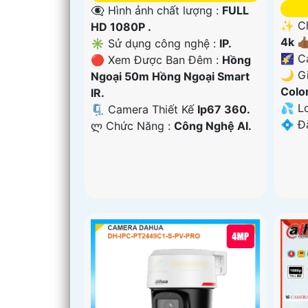
👁️‍🗨 Hình ảnh chất lượng :
FULL
✨ Ch
HD 1080P .
4k 👍
✳️ Sử dụng công nghệ :
IP.
🌠 C
🔴 Xem Được Ban Đêm :
Hồng
🌙 G
Ngoại 50m Hồng Ngoại Smart
Colo
IR.
💦 L
🗜️ Camera Thiết Kế
Ip67 360.
️💠 Đ
️ლ Chức Năng :
Công Nghệ AI.