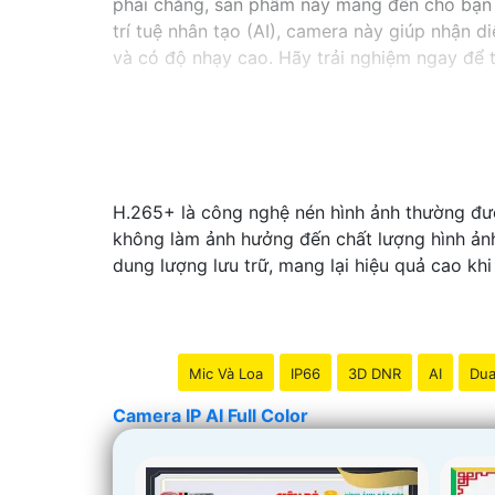
phải chăng, sản phẩm này mang đến cho bạn t
trí tuệ nhân tạo (AI), camera này giúp nhận d
và có độ nhạy cao. Hãy trải nghiệm ngay để t
H.265+ là công nghệ nén hình ảnh thường đượ
không làm ảnh hưởng đến chất lượng hình ảnh
dung lượng lưu trữ, mang lại hiệu quả cao khi
Mic Và Loa
IP66
3D DNR
AI
Dua
Camera IP AI Full Color