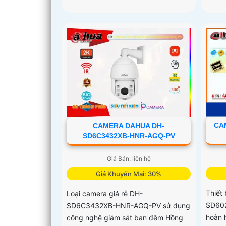
CA
CAMERA DAHUA DH-
SD6C3432XB-HNR-AGQ-PV
Giá Bán: liên hệ
Giá Khuyến Mại: 30%
Thiết
Loại camera giá rẻ DH-
SD602
SD6C3432XB-HNR-AGQ-PV sử dụng
hoàn 
công nghệ giám sát ban đêm Hồng