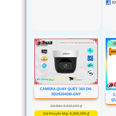
️🛃 
CAMERA QUAY QUÉT 360 DH-
SD29204DB-GNY
C
QU
Giá Bán: 9,430,000 ₫
Giá Khuyến Mại: 6,900,000 ₫