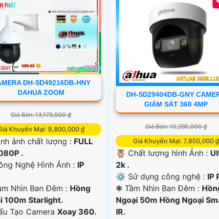
AMERA DH-SD49216DB-HNY
DAHUA ZOOM
DH-SD29404DB-GNY CAME
GIÁM SÁT 360 4MP
Giá Bán: 13,175,000 ₫
Giá Bán: 10,290,000 ₫
Giá Khuyến Mại: 9,800,000 ₫
ình ảnh chất lượng :
FULL
Giá Khuyến Mại: 7,850,000 ₫
080P .
🦉 Chất lượng hình Ảnh :
Ul
ông Nghệ Hình Ảnh :
IP
2k .
⚙ Sử dụng công nghệ :
IP 
ầm Nhìn Ban Đêm :
Hồng
❃ Tầm Nhìn Ban Đêm :
Hồn
i 100m Starlight.
Ngoại 50m Hồng Ngoại Sm
Cấu Tạo Camera
Xoay 360.
IR.