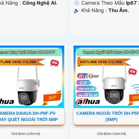
Khả Năng :
Công Nghệ AI.
❄ Camera Theo Mẫu
Ip67
️🔈 Khả Năng :
Thu Âm.
AMERA DAHUA DH-P8F-PV
CAMERA NGOÀI TRỜI DH-P5
AY QUÉT NGOÀI TRỜI 8MP
(5MP)
Giá Bán: Liên Hệ
Giá Bán: Liên Hệ