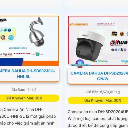
MERA DAHUA DH-SD60230U-
CAMERA DAHUA DH-SD29204
HNI-SL
GN-W
Giá Bán: liên hệ
Giá Bán: 8,570,000 ₫
Giá Khuyến Mại: 30%
Giá Khuyến Mại: 30%
 bị Camera An Ninh DH-
Camera an ninh DH-SD29204U
30U-HNI-SL là một giải pháp
W là một loại camera chất lượng
hảo cho việc giám sát an ninh
được thiết kế để cung cấp giám