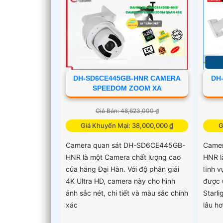
DH-SD6CE445GB-HNR CAMERA
DH
SPEEDOM ZOOM XA
Giá Bán: 48,623,000 ₫
Giá Khuyến Mại: 38,000,000 ₫
G
Camera quan sát DH-SD6CE445GB-
Came
HNR là một Camera chất lượng cao
HNR l
của hãng Đại Hàn. Với độ phân giải
lĩnh 
4K Ultra HD, camera này cho hình
được 
ảnh sắc nét, chi tiết và màu sắc chính
Starli
xác
lâu h