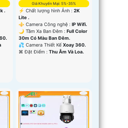
Giá Khuyến Mại: 5%-35%
k .
️⚡ Chất lượng hình Ảnh :
2K
Lite .
⚜️ Camera Công nghệ :
IP Wifi.
🌙 Tầm Xa Ban Đêm :
Full Color
60.
30m Có Màu Ban Ðêm.
à
💦 Camera Thiết Kế
Xoay 360.
️⌘ Đặt Điểm :
Thu Âm Và Loa.