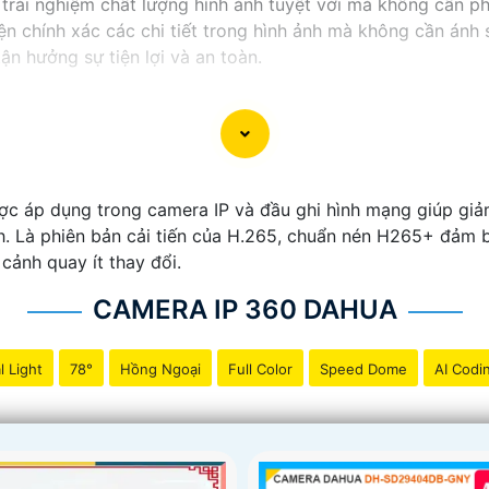
rải nghiệm chất lượng hình ảnh tuyệt vời mà không cần phả
iện chính xác các chi tiết trong hình ảnh mà không cần ánh
ận hưởng sự tiện lợi và an toàn.
c áp dụng trong camera IP và đầu ghi hình mạng giúp giả
. Là phiên bản cải tiến của H.265, chuẩn nén H265+ đảm b
 cảnh quay ít thay đổi.
CAMERA IP 360 DAHUA
l Light
78°
Hồng Ngoại
Full Color
Speed Dome
AI Codi