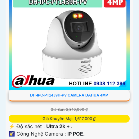
DH-IPC-PT1439H-PV CAMERA DAHUA 4MP
Giá Bán: 2,310,000 ₫
Giá Khuyến Mại: 1,617,000 ₫
️⚡ Độ sắc nét :
Ultra 2k + .
🌠 Công Nghệ Camera :
IP POE.