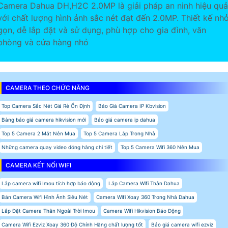
Camera Dahua DH,H2C 2.0MP là giải pháp an ninh hiệu quả
với chất lượng hình ảnh sắc nét đạt đến 2.0MP. Thiết kế nh
gọn, dễ lắp đặt và sử dụng, phù hợp cho gia đình, văn
phòng và cửa hàng nhỏ
CAMERA THEO CHỨC NĂNG
Top Camera Sắc Nét Giá Rẻ Ổn Định
Báo Giá Camera IP Kbvision
Bảng báo giá camera hikvision mới
Báo giá camera ip dahua
Top 5 Camera 2 Mắt Nên Mua
Top 5 Camera Lắp Trong Nhà
Những camera quay video đóng hàng chi tiết
Top 5 Camera Wifi 360 Nên Mua
CAMERA KẾT NỐI WIFI
Lắp camera wifi Imou tích hợp báo động
Lắp Camera Wifi Thân Dahua
Bán Camera Wifi Hình Ảnh Siêu Nét
Camera Wifi Xoay 360 Trong Nhà Dahua
Lắp Đặt Camera Thân Ngoài Trời Imou
Camera Wifi Hikvision Báo Động
Camera Wifi Ezviz Xoay 360 Độ Chính Hãng chất lượng tốt
Báo giá camera wifi ezviz