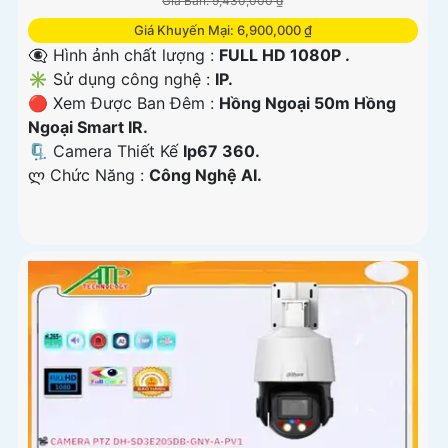
Giá Bán: 9,430,000 ₫
Giá Khuyến Mại: 6,900,000 ₫
👁️‍🗨 Hình ảnh chất lượng :
FULL HD 1080P .
✳️ Sử dụng công nghệ :
IP.
🔴 Xem Được Ban Đêm :
Hồng Ngoại 50m Hồng
Ngoại Smart IR.
🗜️ Camera Thiết Kế
Ip67 360.
️ლ Chức Năng :
Công Nghệ AI.