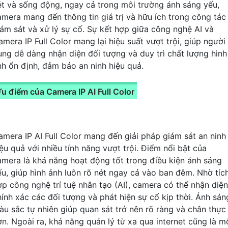
ét và sống động, ngay cả trong môi trường ánh sáng yếu,
amera mang đến thông tin giá trị và hữu ích trong công tác
iám sát và xử lý sự cố. Sự kết hợp giữa công nghệ AI và
amera IP Full Color mang lại hiệu suất vượt trội, giúp người
ùng dễ dàng nhận diện đối tượng và duy trì chất lượng hình
nh ổn định, đảm bảo an ninh hiệu quả.
u điểm của Camera IP AI Full Color
amera IP AI Full Color mang đến giải pháp giám sát an ninh
iệu quả với nhiều tính năng vượt trội. Điểm nổi bật của
amera là khả năng hoạt động tốt trong điều kiện ánh sáng
ếu, giúp hình ảnh luôn rõ nét ngay cả vào ban đêm. Nhờ tíc
ợp công nghệ trí tuệ nhân tạo (AI), camera có thể nhận diện
hính xác các đối tượng và phát hiện sự cố kịp thời. Ánh sán
àu sắc tự nhiên giúp quan sát trở nên rõ ràng và chân thực
ơn. Ngoài ra, khả năng quản lý từ xa qua internet cũng là m