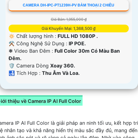
CAMERA DH-IPC-PT1239H-PV ĐÀM THOẠI 2 CHIỀU
Giá Bán: 1,955,000 ₫
Giá Khuyến Mại: 1,368,500 ₫
🔅 Chất lượng hình :
FULL HD 1080P .
⚒ Công Nghệ Sử Dụng :
IP POE.
❃ Video Ban Đêm :
Full Color 30m Có Màu Ban
Ðêm.
🛡 Camera Dòng
Xoay 360.
️🛃 Tích Hợp :
Thu Âm Và Loa.
iới thiệu về Camera IP AI Full Color
mera IP AI Full Color là giải pháp an ninh tối ưu, kết hợp tr
uệ nhân tạo và khả năng hiển thị màu sắc đầy đủ, mang đến
ình ảnh sắc nét và rõ ràng cả ngày lẫn đêm. Nhờ vào công