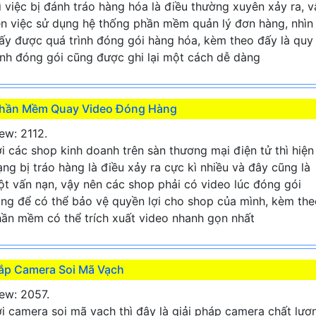
ì việc bị đánh tráo hàng hóa là điều thường xuyên xảy ra, v
n việc sử dụng hệ thống phần mềm quản lý đơn hàng, nhìn
ấy được quá trình đóng gói hàng hóa, kèm theo đấy là quy
ình đóng gói cũng được ghi lại một cách dễ dàng
hần Mềm Quay Video Đóng Hàng
ew: 2112.
i các shop kinh doanh trên sàn thương mại điện tử thì hiện
ạng bị tráo hàng là điều xảy ra cực kì nhiều và đây cũng là
t vấn nạn, vậy nên các shop phải có video lúc đóng gói
ng để có thể bảo vệ quyền lợi cho shop của mình, kèm the
ần mềm có thể trích xuất video nhanh gọn nhất
ắp Camera Soi Mã Vạch
ew: 2057.
i camera soi mã vạch thì đây là giải pháp camera chất lượ