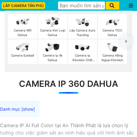
LẮP CAMERA TÂN PHÚ
Camera Wifi
Camera Kim Loại
Lắp Camera Auto
Camera TIOC
Dahua
Dahua
Tracking
Dahua
Camera Eyeball
Camera Ip 4k
Camera Ip
Camera Hồng
Dahua
Kbvision Chất
Ngoại Kbvision
Lượng
CAMERA IP 360 DAHUA
Camera IP AI Full Color tại An Thành Phát là lựa chọn lý
tưởng cho việc giám sát an ninh hiệu quả với hình ảnh sắc