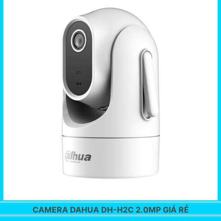
CAMERA DAHUA DH-H2C 2.0MP GIÁ RẺ