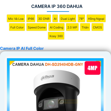
CAMERA IP 360 DAHUA
Mic Và Loa
IP66
3D DNR
AI
Dual Light
78°
Hồng Ngoại
'
Full Color
Speed Dome
AI Coding
2.0 MP
Thân
CMOS
Xoay 360
Camera IP AI Full Color