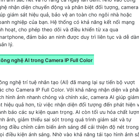
ghệ nhận diện chuyển động và phân biệt đối tượng, camera
iúp giám sát hiệu quả, bảo vệ an toàn cho ngôi nhà hoặc
oanh nghiệp của bạn. Hệ thống có khả năng kết nối mạng
inh hoạt, cho phép theo dõi và điều khiển từ xa qua
martphone, đảm bảo an ninh được duy trì liên tục và dễ dà
ản lý.
ông nghệ AI trong Camera IP Full Color
ông nghệ trí tuệ nhân tạo (AI) đã mang lại sự tiến bộ vượt
ậc cho Camera IP Full Color. Với khả năng nhận diện và phâ
ích hình ảnh nhanh chóng và chính xác, camera AI giúp giám
át hiệu quả hơn, từ việc nhận diện đối tượng đến phát hiện 
ảnh báo các sự kiện quan trọng. AI còn tối ưu hóa chất lượ
nh ảnh, giảm thiểu sai sót trong quá trình giám sát và tự
ộng điều chỉnh cảm biến ánh sáng để cải thiện độ nét trong
ọi điều kiện ánh sáng. Nhờ vào khả năng tái tạo hình ảnh s