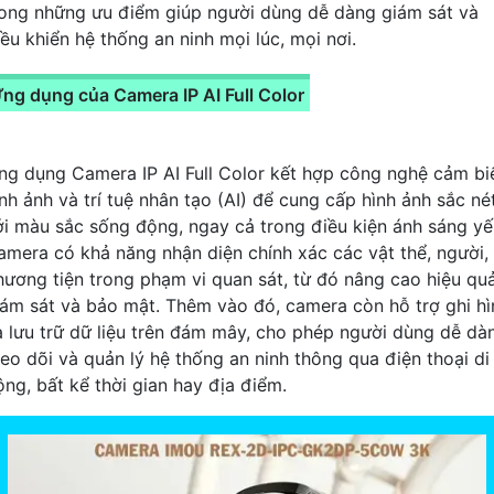
rong những ưu điểm giúp người dùng dễ dàng giám sát và
iều khiển hệ thống an ninh mọi lúc, mọi nơi.
ng dụng của Camera IP AI Full Color
ng dụng Camera IP AI Full Color kết hợp công nghệ cảm bi
ình ảnh và trí tuệ nhân tạo (AI) để cung cấp hình ảnh sắc né
ới màu sắc sống động, ngay cả trong điều kiện ánh sáng yế
amera có khả năng nhận diện chính xác các vật thể, người,
hương tiện trong phạm vi quan sát, từ đó nâng cao hiệu qu
iám sát và bảo mật. Thêm vào đó, camera còn hỗ trợ ghi hì
à lưu trữ dữ liệu trên đám mây, cho phép người dùng dễ dà
heo dõi và quản lý hệ thống an ninh thông qua điện thoại di
ộng, bất kể thời gian hay địa điểm.