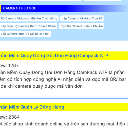
CAMERA THEO GÓI
Bộ Camera Visioncop Ghi Âm Chính hãng
Lắp Camera Hikvision Trọn Bộ
Lắp Trọn Bộ Camera Đàm Thoại 2 Chiều
Trọn Bộ Camera Dahua Ghi Âm
Lắp Camera Trọn Bộ Giá Rẻ sắc nét
hần Mềm Quay Đóng Gói Đơn Hàng Campack ATP
ew: 1267.
hần Mềm Quay Đóng Gói Đơn Hàng CamPack ATP là phần
m có tích hợp công nghệ Ai nhận diện và dọc mã QR/ bar
de khi camera quay được mã vận đơn
hần Mềm Quản Lý Đóng Hàng
ew: 2384.
i các shop kinh doanh online và trên sàn thương mại điện 