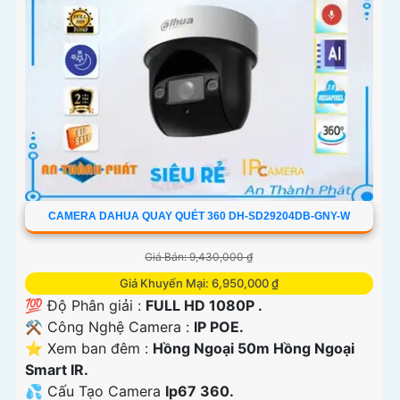
CAMERA DAHUA QUAY QUÉT 360 DH-SD29204DB-GNY-W
Giá Bán: 9,430,000 ₫
Giá Khuyến Mại: 6,950,000 ₫
💯 Độ Phân giải :
FULL HD 1080P .
⚒ Công Nghệ Camera :
IP POE.
⭐ Xem ban đêm :
Hồng Ngoại 50m Hồng Ngoại
Smart IR.
💦 Cấu Tạo Camera
Ip67 360.