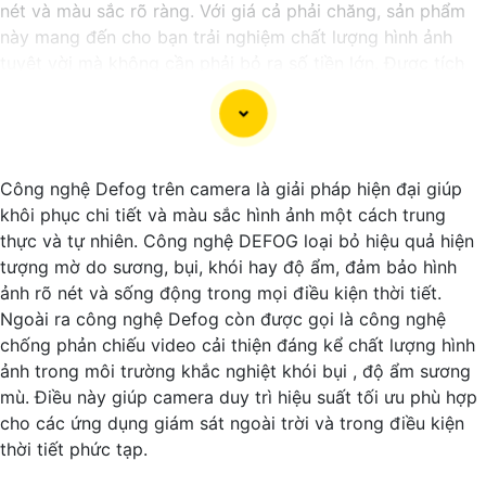
nét và màu sắc rõ ràng. Với giá cả phải chăng, sản phẩm
này mang đến cho bạn trải nghiệm chất lượng hình ảnh
tuyệt vời mà không cần phải bỏ ra số tiền lớn. Được tích
hợp công nghệ trí tuệ nhân tạo (AI), camera này giúp nhận
diện chính xác các chi tiết trong hình ảnh mà không cần
ánh sáng hồng ngoại, giúp tiết kiệm năng lượng và có độ
nhạy cao. Hãy trải nghiệm ngay để tận hưởng sự tiện lợi và
Công nghệ Defog trên camera là giải pháp hiện đại giúp
an toàn.
khôi phục chi tiết và màu sắc hình ảnh một cách trung
thực và tự nhiên. Công nghệ DEFOG loại bỏ hiệu quả hiện
tượng mờ do sương, bụi, khói hay độ ẩm, đảm bảo hình
ảnh rõ nét và sống động trong mọi điều kiện thời tiết.
Ngoài ra công nghệ Defog còn được gọi là công nghệ
chống phản chiếu video cải thiện đáng kể chất lượng hình
ảnh trong môi trường khắc nghiệt khói bụi , độ ẩm sương
mù. Điều này giúp camera duy trì hiệu suất tối ưu phù hợp
cho các ứng dụng giám sát ngoài trời và trong điều kiện
thời tiết phức tạp.