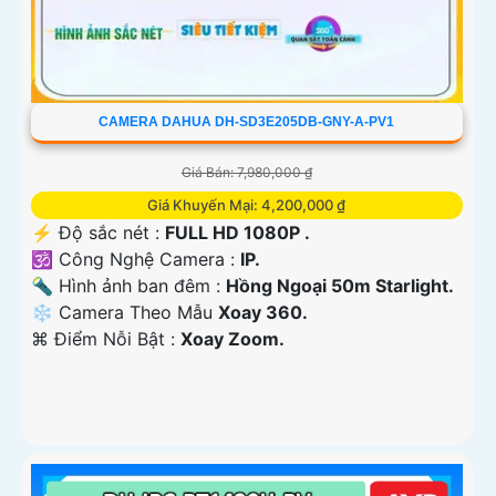
CAMERA DAHUA DH-SD3E205DB-GNY-A-PV1
Giá Bán: 7,980,000 ₫
Giá Khuyến Mại: 4,200,000 ₫
️⚡ Độ sắc nét :
FULL HD 1080P .
🕉️ Công Nghệ Camera :
IP.
🔦 Hình ảnh ban đêm :
Hồng Ngoại 50m Starlight.
❄ Camera Theo Mẫu
Xoay 360.
️⌘ Điểm Nỗi Bật :
Xoay Zoom.