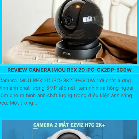
REVIEW CAMERA IMOU REX 2D IPC-GK2DP-5C0W
Camera IMOU REX 2D IPC-GK2DP-5C0W với chất lượng
hình ảnh chất lượng 5MP sắc nét, tầm nhìn xa hồng ngoại
10m cho ra hình ảnh chất lượng trong điều kiện ánh sáng
yếu. Một trong...