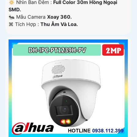
🔅 Nhìn Ban Đêm :
Full Color 30m Hồng Ngoại
SMD.
🐜 Mẫu Camera
Xoay 360.
️⌘ Tích Hợp :
Thu Âm Và Loa.