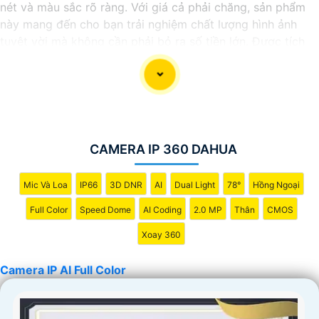
nét và màu sắc rõ ràng. Với giá cả phải chăng, sản phẩm
này mang đến cho bạn trải nghiệm chất lượng hình ảnh
tuyệt vời mà không cần phải bỏ ra số tiền lớn. Được tích
hợp công nghệ trí tuệ nhân tạo (AI), camera này giúp nhận
diện chính xác các chi tiết trong hình ảnh mà không cần
ánh sáng hồng ngoại, giúp tiết kiệm năng lượng và có độ
nhạy cao. Hãy trải nghiệm ngay để tận hưởng sự tiện lợi và
an toàn.
CAMERA IP 360 DAHUA
Mic Và Loa
IP66
3D DNR
AI
Dual Light
78°
Hồng Ngoại
Full Color
Speed Dome
AI Coding
2.0 MP
Thân
CMOS
Xoay 360
Camera IP AI Full Color