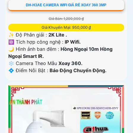
DH-H3AE CAMERA WIFI GIÁ RẺ XOAY 360 3MP
Giá Bán: 1,200,000 ₫
Giá Khuyến Mại: 950,000 ₫
✨ Độ Phân giải :
2K Lite .
⚛️ Tích hợp công nghệ :
IP Wifi.
🌙 Hình ảnh ban đêm :
Hồng Ngoại 10m Hồng
Ngoại Smart IR.
❄ Camera Theo Mẫu
Xoay 360.
️💠 Điểm Nỗi Bật :
Báo Động Chuyển Động.