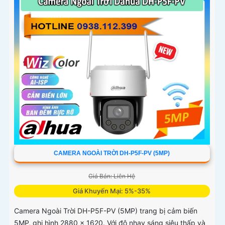
CAMERA NGOÀI TRỜI DH-P5F-PV (5MP)
Giá Bán: Liên Hệ
Giá Khuyến Mại: 5%-35%
Camera Ngoài Trời DH-P5F-PV (5MP) trang bị cảm biến
5MP, ghi hình 2880 × 1620. Với độ nhạy sáng siêu thấp và