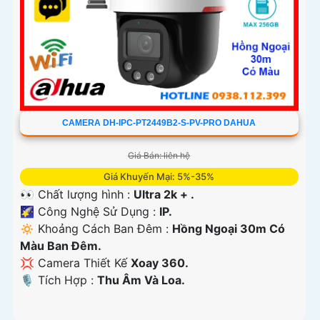
CAMERA DH-IPC-PT2449B2-S-PV-PRO DAHUA
Giá Bán: liên hệ
Giá Khuyến Mại: 5%-35%
👀 Chất lượng hình :
Ultra 2k + .
🌠 Công Nghệ Sử Dụng :
IP.
🔅 Khoảng Cách Ban Đêm :
Hồng Ngoại 30m Có
Màu Ban Ðêm.
💢 Camera Thiết Kế
Xoay 360.
️🎙 Tích Hợp :
Thu Âm Và Loa.