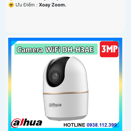
️☣️ Ưu Điểm :
Xoay Zoom.