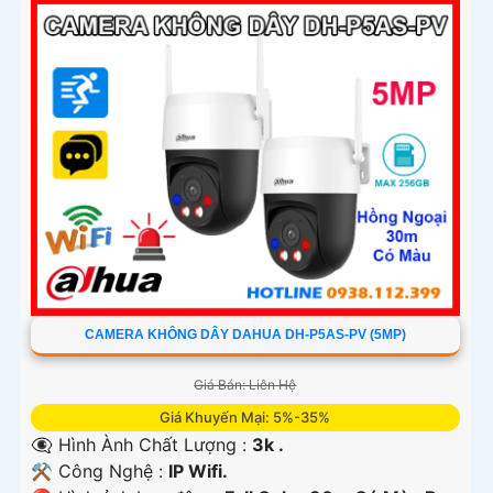
CAMERA KHÔNG DÂY DAHUA DH-P5AS-PV (5MP)
Giá Bán: Liên Hệ
Giá Khuyến Mại: 5%-35%
👁️‍🗨 Hình Ành Chất Lượng :
3k .
⚒ Công Nghệ :
IP Wifi.