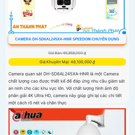
CAMERA DH-SD6AL245XA-HNR SPEEDOM CHUYÊN DỤNG
Giá Bán: 65,858,000 ₫
Giá Khuyến Mại: 46,100,000 ₫
Camera quan sát DH-SD6AL245XA-HNR là một Camera
chất lượng cao được thiết kế để đáp ứng nhu cầu giám sát
an ninh cho các khu vực lớn. Với chất lượng hình ảnh độ
phân giải 4K Ultra HD, camera này giúp ghi lại các chi tiết
một cách rõ nét và chân thực