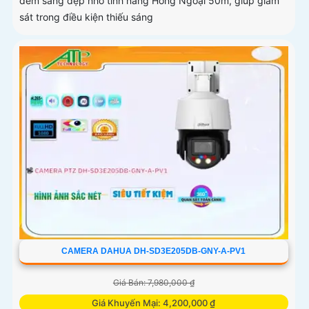
đêm sáng đẹp nhờ tính năng Hồng Ngoại 50m, giúp giám
sát trong điều kiện thiếu sáng
CAMERA DAHUA DH-SD3E205DB-GNY-A-PV1
Giá Bán: 7,980,000 ₫
Giá Khuyến Mại: 4,200,000 ₫