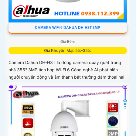
CAMERA WIFI 6 DAHUA DH-H3T 3MP
Giá Bán:
Giá Khuyến Mại: 5%-35%
Camera Dahua DH-H3T là dòng camera quay quét trong
nhà 355° 3MP tích hợp Wi-Fi 6 Công nghệ AI phát hiện
người chuyển động và âm thanh bất thường đàm thoại hai
chiều, hồng ngoại tầm xa ban đêm 10m hỗ trợ thẻ nhớ
MicroSD 256GB ONVIF và điều khiển từ xa qua ứng dụng
DMSS