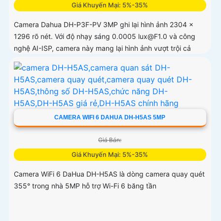
Giá Khuyến Mại: 5%-35%
Camera Dahua DH-P3F-PV 3MP ghi lại hình ảnh 2304 ×
1296 rõ nét. Với độ nhạy sáng 0.0005 lux@F1.0 và công
nghệ AI-ISP, camera này mang lại hình ảnh vượt trội cả
ngày lẫn đêm
CAMERA WIFI 6 DAHUA DH-H5AS 5MP
Giá Bán:
Giá Khuyến Mại: 5%-35%
Camera WiFi 6 DaHua DH-H5AS là dòng camera quay quét
355° trong nhà 5MP hỗ trợ Wi-Fi 6 băng tần