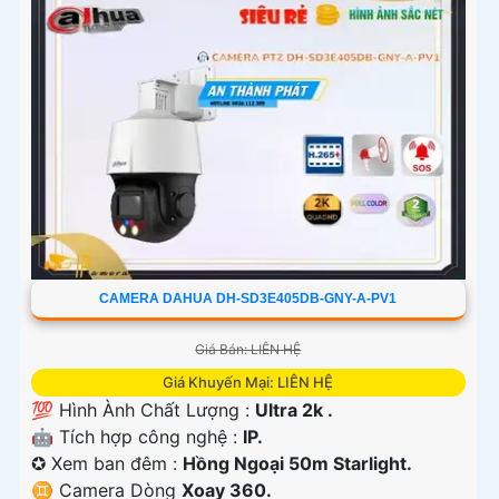
'
CAMERA DAHUA DH-SD3E405DB-GNY-A-PV1
Giá Bán: LIÊN HỆ
Giá Khuyến Mại: LIÊN HỆ
💯 Hình Ành Chất Lượng :
Ultra 2k .
🤖️ Tích hợp công nghệ :
IP.
✪ Xem ban đêm :
Hồng Ngoại 50m Starlight.
♊ Camera Dòng
Xoay 360.