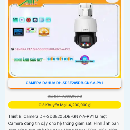
CAMERA DAHUA DH-SD3E205DB-GNY-A-PV1
Giá Bán: 7,980,000 ₫
Giá Khuyến Mại: 4,200,000 ₫
Thiết Bị Camera DH-SD3E205DB-GNY-A-PV1 là một
Camera đáng tin cậy cho hệ thống giám sát. Hình ảnh ban