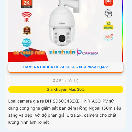
CAMERA DAHUA DH-SD6C3432XB-HNR-AGQ-PV
Giá Bán: liên hệ
Giá Khuyến Mại: 30%
Loại camera giá rẻ DH-SD6C3432XB-HNR-AGQ-PV sử
dụng công nghệ giám sát ban đêm Hồng Ngoại 150m siêu
sáng và đẹp. Với độ phân giải Ultra 2k, camera cho chất
lượng hình ảnh rõ nét