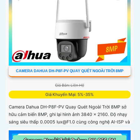
CAMERA DAHUA DH-P8F-PV QUAY QUÉT NGOÀI TRỜI 8MP
Giá Bán: Liên Hệ
Giá Khuyến Mại: 5%-35%
Camera Dahua DH-P8F-PV Quay Quét Ngoài Trời 8MP sở
hữu cảm biến 8MP, ghi lại hình ảnh 3840 × 2160. Độ nhạy
sáng siêu thấp 0.0005 lux@F1.0 cùng công nghệ AI-ISP và
cảm biến lớn...