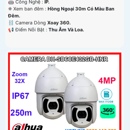
🤖️ Công Nghệ :
IP.
❈ Xem ban đêm :
Hồng Ngoại 30m Có Màu Ban
Ðêm.
⛓ Camera Dòng
Xoay 360.
️📢 Điểm Nỗi Bật :
Thu Âm Và Loa.