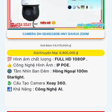
CAMERA DH-SD49216DB-HNY DAHUA ZOOM
Giá Bán: 13,175,000 ₫
Giá Khuyến Mại: 9,800,000 ₫
💯 Hình ảnh chất lượng :
FULL HD 1080P .
👍 Công Nghệ Hình Ảnh :
IP POE.
🌚 Tầm Nhìn Ban Đêm :
Hồng Ngoại 100m
Starlight.
🐉️ Cấu Tạo Camera
Xoay 360.
️🛃 Khả Năng :
Công Nghệ AI.