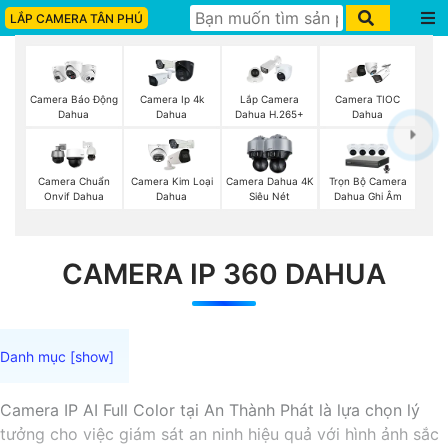
LẮP CAMERA TÂN PHÚ
Camera Báo Động
Camera Ip 4k
Lắp Camera
Camera TIOC
Dahua
Dahua
Dahua H.265+
Dahua
Trọn Bộ Camera
Camera Chuẩn
Camera Kim Loại
Camera Dahua 4K
Dahua Ghi Âm
Onvif Dahua
Dahua
Siêu Nét
CAMERA IP 360 DAHUA
Camera IP AI Full Color tại An Thành Phát là lựa chọn lý
tưởng cho việc giám sát an ninh hiệu quả với hình ảnh sắc