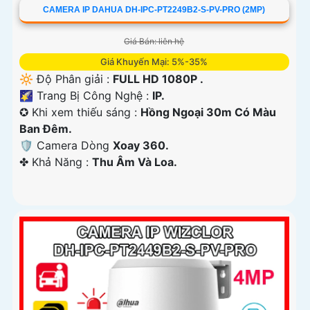
CAMERA IP DAHUA DH-IPC-PT2249B2-S-PV-PRO (2MP)
Giá Bán: liên hệ
Giá Khuyến Mại: 5%-35%
🔆 Độ Phân giải :
FULL HD 1080P .
🌠 Trang Bị Công Nghệ :
IP.
✪ Khi xem thiếu sáng :
Hồng Ngoại 30m Có Màu
Ban Ðêm.
🛡 Camera Dòng
Xoay 360.
️✤ Khả Năng :
Thu Âm Và Loa.