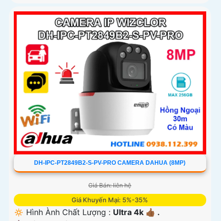
DH-IPC-PT2849B2-S-PV-PRO CAMERA DAHUA (8MP)
Giá Bán: liên hệ
Giá Khuyến Mại: 5%-35%
🔅 Hình Ành Chất Lượng :
Ultra 4k 👍🏾 .