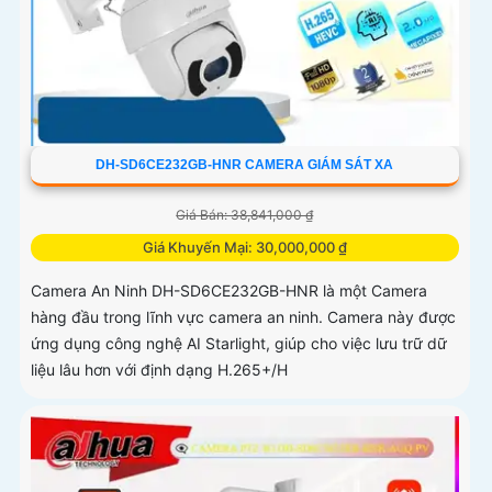
DH-SD6CE232GB-HNR CAMERA GIÁM SÁT XA
Giá Bán: 38,841,000 ₫
Giá Khuyến Mại: 30,000,000 ₫
Camera An Ninh DH-SD6CE232GB-HNR là một Camera
hàng đầu trong lĩnh vực camera an ninh. Camera này được
ứng dụng công nghệ AI Starlight, giúp cho việc lưu trữ dữ
liệu lâu hơn với định dạng H.265+/H