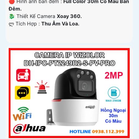
🔴 Hình ảnh ban đêm :
Full Color 30m Có Màu Ban
Ðêm.
🐉️ Thiết Kế Camera
Xoay 360.
️ლ Tích Hợp :
Thu Âm Và Loa.