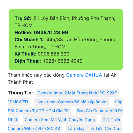
Trụ Sở:
51 Lũy Bán Bích, Phường Phú Thạnh,
TP.HCM
Hotline: 0938.11.23.99
Chi Nhánh 1:
445/38 Tân Hòa Đông, Phường
Bình Trị Đông, TP.HCM
Kỹ Thuật:
0906.855.330
Điện Thoại:
(028) 6688.4949
Tham khảo nay các dòng
Camera DAHUA
tại AN
Thành Phát
Thông Tin:
Camera Imou 2 Mắt Trong Nhà IPC-S2XP-
10M0WED
Livestream Camera Bộ Môn Quần Vợt
Lắp
Đặt Camera Tại TP.HCM Giá Tốt
Báo Giá Camera Afiri Rẻ
Nhất
Camera Xem Mã Vạch Chuyên Dụng
Giới Thiệu
Camera Wifi EZVIZ C6C 4K
Lắp Máy Tính Tiền Cho Cửa