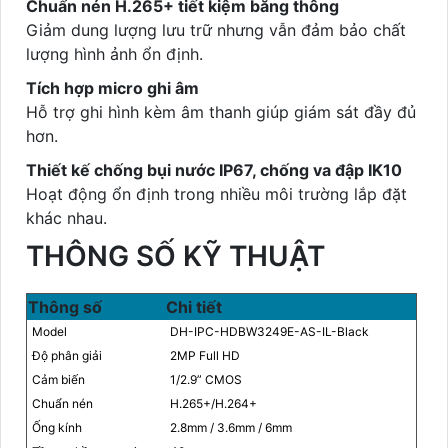
Chuẩn nén H.265+ tiết kiệm băng thông
Giảm dung lượng lưu trữ nhưng vẫn đảm bảo chất
lượng hình ảnh ổn định.
Tích hợp micro ghi âm
Hỗ trợ ghi hình kèm âm thanh giúp giám sát đầy đủ
hơn.
Thiết kế chống bụi nước IP67, chống va đập IK10
Hoạt động ổn định trong nhiều môi trường lắp đặt
khác nhau.
THÔNG SỐ KỸ THUẬT
Thông số
Chi tiết
Model
DH-IPC-HDBW3249E-AS-IL-Black
Độ phân giải
2MP Full HD
Cảm biến
1/2.9” CMOS
Chuẩn nén
H.265+/H.264+
Ống kính
2.8mm / 3.6mm / 6mm