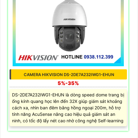
CAMERA HIKVISION DS-2DE7A232IWG1-EHUN
5%-35%
DS-2DE7A232IWG1-EHUN là dòng speed dome trang bị
ống kính quang học lên đến 32X giúp giám sát khoảng
cách xa, nhìn ban đêm bằng hồng ngoại 200m, hỗ trợ
tính năng AcuSense nâng cao hiệu quả giám sát an
ninh, có tốc độ lấy nét cao nhờ công nghệ Self-learning