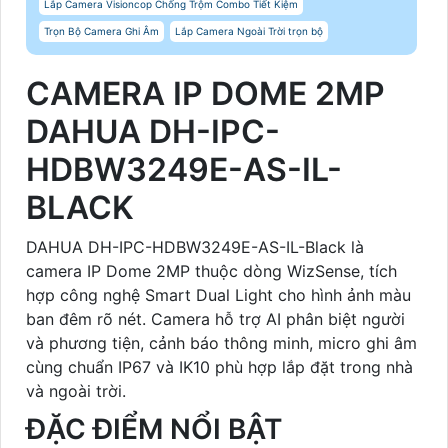
Lắp Camera Visioncop Chống Trộm Combo Tiết Kiệm
Trọn Bộ Camera Ghi Âm
Lắp Camera Ngoài Trời trọn bộ
CAMERA IP DOME 2MP
DAHUA DH-IPC-
HDBW3249E-AS-IL-
BLACK
DAHUA DH-IPC-HDBW3249E-AS-IL-Black là
camera IP Dome 2MP thuộc dòng WizSense, tích
hợp công nghệ Smart Dual Light cho hình ảnh màu
ban đêm rõ nét. Camera hỗ trợ AI phân biệt người
và phương tiện, cảnh báo thông minh, micro ghi âm
cùng chuẩn IP67 và IK10 phù hợp lắp đặt trong nhà
và ngoài trời.
ĐẶC ĐIỂM NỔI BẬT