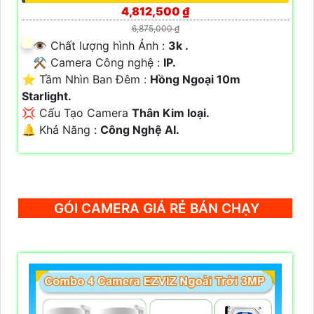
4,812,500 ₫
6,875,000 ₫
👁 Chất lượng hình Ảnh :
3k .
⚒ Camera Công nghệ :
IP.
⭐ Tầm Nhìn Ban Đêm :
Hồng Ngoại 10m
Starlight.
💢 Cấu Tạo Camera
Thân Kim loại.
️🔔 Khả Năng :
Công Nghệ AI.
GÓI CAMERA GIÁ RẺ BÁN CHẠY