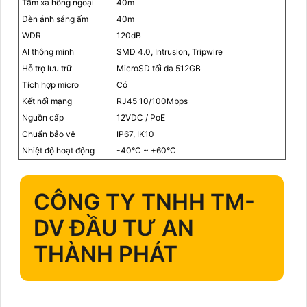
Tầm xa hồng ngoại
40m
Đèn ánh sáng ấm
40m
WDR
120dB
AI thông minh
SMD 4.0, Intrusion, Tripwire
Hỗ trợ lưu trữ
MicroSD tối đa 512GB
Tích hợp micro
Có
Kết nối mạng
RJ45 10/100Mbps
Nguồn cấp
12VDC / PoE
Chuẩn bảo vệ
IP67, IK10
Nhiệt độ hoạt động
-40°C ~ +60°C
CÔNG TY TNHH TM-
DV ĐẦU TƯ AN
THÀNH PHÁT