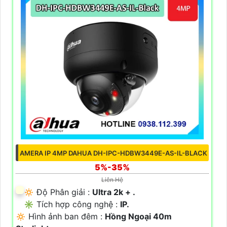
AMERA IP 4MP DAHUA DH-IPC-HDBW3449E-AS-IL-BLACK
5%-35%
Liên Hệ
🔅 Độ Phân giải :
Ultra 2k + .
✳️ Tích hợp công nghệ :
IP.
🔅 Hình ảnh ban đêm :
Hồng Ngoại 40m