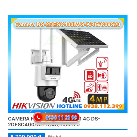
CAMERA HIKVISION DUNG SIM 4G DS-
2DESC400IWG-K/4G/C09S20
8,700,000 ₫
liên h₫