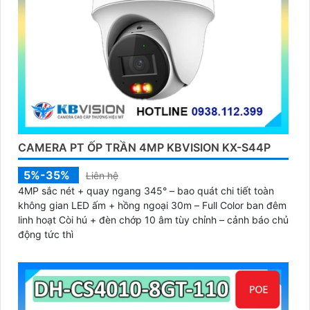
CAMERA PT ỐP TRẦN 4MP KBVISION KX-S44P
5%-35%
Liên hệ
4MP sắc nét + quay ngang 345° – bao quát chi tiết toàn
không gian LED ấm + hồng ngoại 30m – Full Color ban đêm
linh hoạt Còi hú + đèn chớp 10 âm tùy chỉnh – cảnh báo chủ
động tức thì