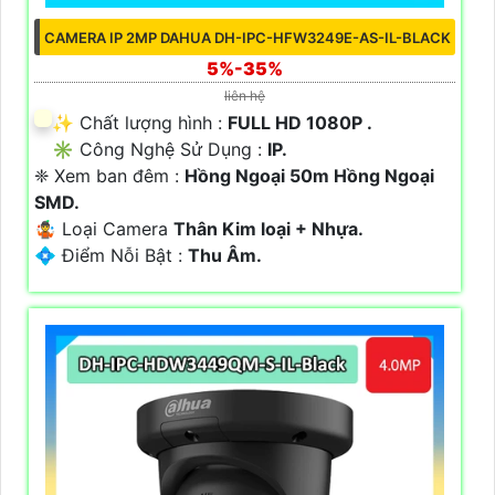
CAMERA IP 2MP DAHUA DH-IPC-HFW3249E-AS-IL-BLACK
5%-35%
liên hệ
✨ Chất lượng hình :
FULL HD 1080P .
✳️ Công Nghệ Sử Dụng :
IP.
❈ Xem ban đêm :
Hồng Ngoại 50m Hồng Ngoại
SMD.
🤹 Loại Camera
Thân Kim loại + Nhựa.
️💠 Điểm Nỗi Bật :
Thu Âm.