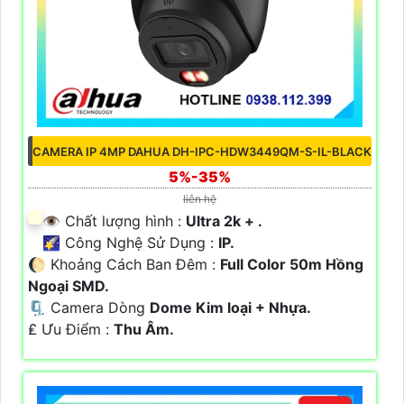
CAMERA IP 4MP DAHUA DH-IPC-HDW3449QM-S-IL-BLACK
5%-35%
liên hệ
👁 Chất lượng hình :
Ultra 2k + .
🌠 Công Nghệ Sử Dụng :
IP.
🌔 Khoảng Cách Ban Đêm :
Full Color 50m Hồng
Ngoại SMD.
🗜️ Camera Dòng
Dome Kim loại + Nhựa.
️₤ Ưu Điểm :
Thu Âm.