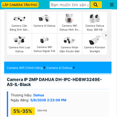
LẮP CAMERA TÂN PHÚ
Camera Wifi
Camera Cân
Camera Ai Dahua
Camera Dahua
Dahua Hình Ảnh
Bằng Ánh Sáng
Xoay 360 Độ
3K
Super Adapt
Camera Wifi
Camera Kim Loại
Camera Nhận
Camera Kbvision
Dahua Ngoài Trời
Dahua
Diện Khuôn Mặt
Starlight
Camera Wifi Chính Hãng
Camera Ai Dahua
Camera IP 2MP DAHUA DH-IPC-HDBW3249E-
AS-IL-Black
Thương hiệu:
Dahua
Ngày đăng:
5/8/2026 2:23:06 PM
5%-35%
liên hệ