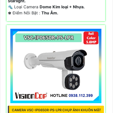
Starlight.
🔩 Loại Camera
Dome Kim loại + Nhựa.
️♚ Điểm Nỗi Bật :
Thu Âm.
CAMERA VSC-IP0650R-PS-LPR CHỤP ẢNH KHUÔN MẶT