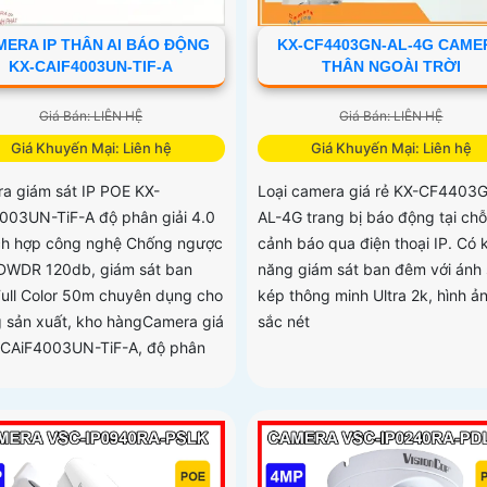
ERA IP THÂN AI BÁO ĐỘNG
KX-CF4403GN-AL-4G CAME
KX-CAIF4003UN-TIF-A
THÂN NGOÀI TRỜI
Giá Bán: LIÊN HỆ
Giá Bán: LIÊN HỆ
Giá Khuyến Mại: Liên hệ
Giá Khuyến Mại: Liên hệ
a giám sát IP POE KX-
Loại camera giá rẻ KX-CF4403
003UN-TiF-A độ phân giải 4.0
AL-4G trang bị báo động tại chỗ
ch hợp công nghệ Chống ngược
cảnh báo qua điện thoại IP. Có 
DWDR 120db, giám sát ban
năng giám sát ban đêm với ánh
ull Color 50m chuyên dụng cho
kép thông minh Ultra 2k, hình ả
 sản xuất, kho hàngCamera giá
sắc nét
-CAiF4003UN-TiF-A, độ phân