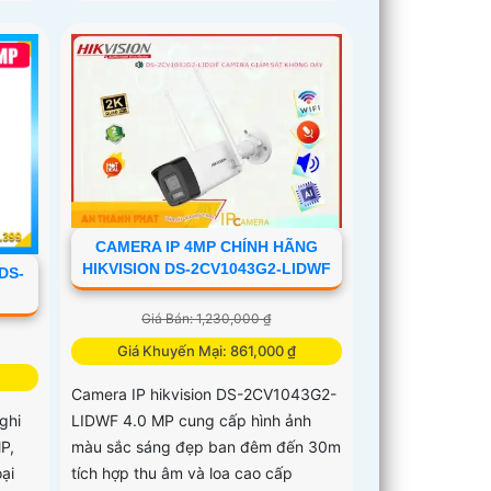
CAMERA IP 4MP CHÍNH HÃNG
HIKVISION DS-2CV1043G2-LIDWF
DS-
Giá Bán: 1,230,000 ₫
Giá Khuyến Mại: 861,000 ₫
Camera IP hikvision DS-2CV1043G2-
LIDWF 4.0 MP cung cấp hình ảnh
ghi
màu sắc sáng đẹp ban đêm đến 30m
P,
tích hợp thu âm và loa cao cấp
ại