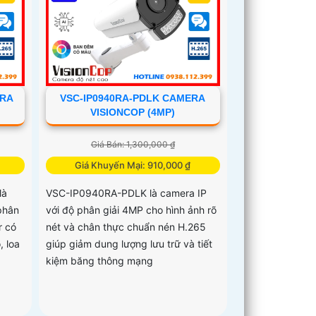
ERA
VSC-IP0940RA-PDLK CAMERA
VISIONCOP (4MP)
Giá Bán: 1,300,000 ₫
Giá Khuyến Mại: 910,000 ₫
là
VSC-IP0940RA-PDLK là camera IP
phân
với độ phân giải 4MP cho hình ảnh rõ
r có
nét và chân thực chuẩn nén H.265
, loa
giúp giảm dung lượng lưu trữ và tiết
kiệm băng thông mạng