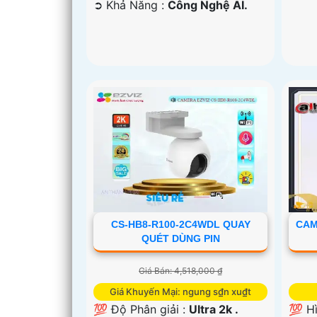
️➲ Khả Năng :
Công Nghệ AI.
CS-HB8-R100-2C4WDL QUAY
CAM
QUÉT DÙNG PIN
Giá Bán: 4,518,000 ₫
Giá Khuyến Mại: ngung s₫n xu₫t
💯 Độ Phân giải :
Ultra 2k .
💯 H