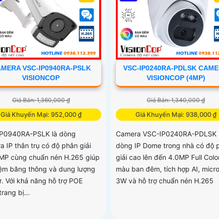
MERA VSC-IP0940RA-PSLK
VSC-IP0240RA-PDLSK CAM
VISIONCOP
VISIONCOP (4MP)
Giá Bán: 1,360,000 ₫
Giá Bán: 1,340,000 ₫
Giá Khuyến Mại: 952,000 ₫
Giá Khuyến Mại: 938,000 ₫
P0940RA-PSLK là dòng
Camera VSC-IP0240RA-PDLSK 
a IP thân trụ có độ phân giải
dòng IP Dome trong nhà có độ 
MP cùng chuẩn nén H.265 giúp
giải cao lên đến 4.0MP Full Colo
kiệm băng thông và dung lượng
màu ban đêm, tích hợp AI, micro
ữ. Với khả năng hỗ trợ POE
3W và hỗ trợ chuẩn nén H.265
rang bị...