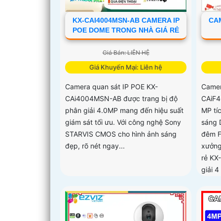
KX-CAI4004MSN-AB CAMERA IP
CAM
POE DOME TRONG NHÀ GIÁ RẺ
Giá Bán: LIÊN HỆ
Giá Khuyến Mại: Liên hệ
Camera quan sát IP POE KX-
Camer
CAi4004MSN-AB được trang bị độ
CAiF4
phân giải 4.0MP mang đến hiệu suất
MP tí
giám sát tối ưu. Với công nghệ Sony
sáng 
STARVIS CMOS cho hình ảnh sáng
đêm F
đẹp, rõ nét ngay...
xưởng
rẻ KX
giải 4