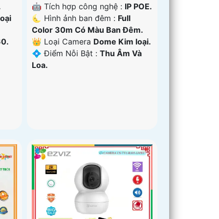
.
🤖️ Tích hợp công nghệ :
IP POE.
oại
🌜 Hình ảnh ban đêm :
Full
Color 30m Có Màu Ban Ðêm.
60.
👑 Loại Camera
Dome Kim loại.
️💠 Điểm Nỗi Bật :
Thu Âm Và
Loa.