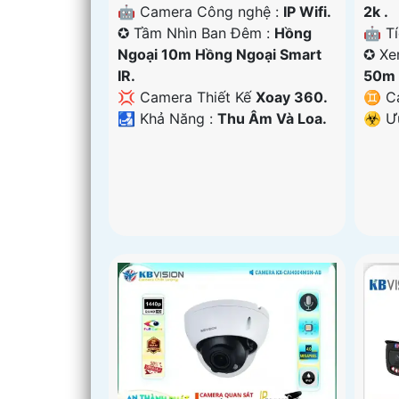
🤖️ Camera Công nghệ :
IP Wifi.
2k .
✪ Tầm Nhìn Ban Đêm :
Hồng
🤖️ T
Ngoại 10m Hồng Ngoại Smart
✪ Xe
IR.
50m 
💢 Camera Thiết Kế
Xoay 360.
♊ C
️🛃 Khả Năng :
Thu Âm Và Loa.
️☣️ 