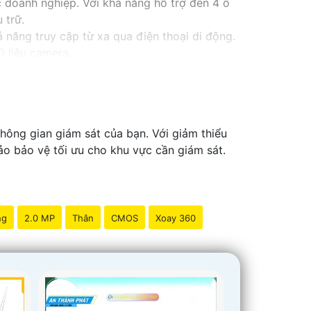
c doanh nghiệp. Với khả năng hỗ trợ đến 4 ổ
 trữ.
 năng truy cập từ xa qua điện thoại di động.
ữ liệu camera.
 huống, đồng thời tiết kiệm thời gian và công
hông gian giám sát của bạn. Với giảm thiểu
ảo bảo vệ tối ưu cho khu vực cần giám sát.
ng
2.0 MP
Thân
CMOS
Xoay 360