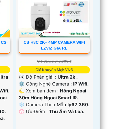
 CS-
CS-H8C 2K+ 4MP CAMERA WIFI
EZVIZ GIÁ RẺ
Giá Bán: 2,670,000 ₫
Giá Khuyến Mại: VNĐ
ltra
👀 Độ Phân giải :
Ultra 2k .
⚙ Công Nghệ Camera :
IP Wifi.
Wifi.
🌜 Xem ban đêm :
Hồng Ngoại
oại
30m Hồng Ngoại Smart IR.
❄ Camera Theo Mẫu
Ip67 360.
60.
️💮 Ưu Điểm :
Thu Âm Và Loa.
a.