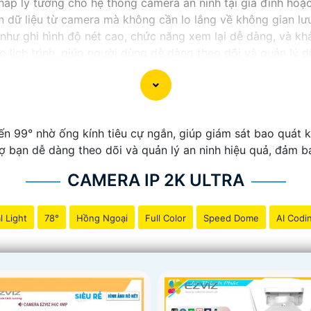
háp lý tưởng cho hệ thống camera an ninh tại gia đình hoặ
n dữ liệu từ camera mà không cần lo lắng về không gian lưu
như ghi hình độ nét cao, chức năng xem lại dễ dàng, và khả
o lịch trình, giúp người dùng dễ dàng theo dõi và quản lý d
ể yên tâm về việc bảo vệ tài sản và an ninh trong mọi tình
n 99° nhờ ống kính tiêu cự ngắn, giúp giám sát bao quát k
ợ bạn dễ dàng theo dõi và quản lý an ninh hiệu quả, đảm b
CAMERA IP 2K ULTRA
l Light
78°
Hồng Ngoại
Full Color
Speed Dome
AI Codi