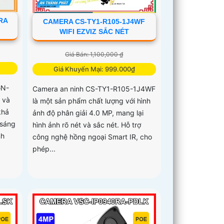
RA
CAMERA CS-TY1-R105-1J4WF
WIFI EZVIZ SẮC NÉT
Giá Bán: 1,100,000 ₫
Giá Khuyến Mại: 999.000₫
GN-
Camera an ninh CS-TY1-R105-1J4WF
 và
là một sản phẩm chất lượng với hình
khả
ảnh độ phân giải 4.0 MP, mang lại
 sáng
hình ảnh rõ nét và sắc nét. Hỗ trợ
nh
công nghệ hồng ngoại Smart IR, cho
phép...