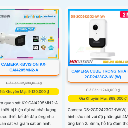
CAMERA KBVISION KX-
CAI4205MN2-A
CAMERA CUBE TRONG NHÀ 
2CD2423G2-IW (W)
Giá Bán: 12,680,000 ₫
Giá Bán: 1,240,000 ₫
Giá Khuyến Mại: 9,120,000 ₫
Giá Khuyến Mại: 868,000 ₫
a quan sát KX-CAi4205MN2-A
 thiết bị hiện đại và chất lượng
Camera DS-2CD2423G2-IW(W) 
được thiết kế để đáp ứng nhu
hình sắc nét với độ phân giải 4M
uan sát và giám sát an ninh.
ống kính 2. 8mm, hỗ trợ đàm tho