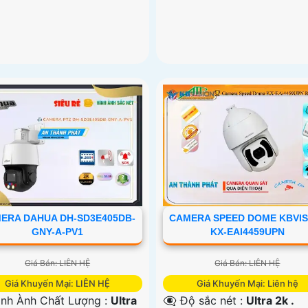
ERA DAHUA DH-SD3E405DB-
CAMERA SPEED DOME KBVIS
GNY-A-PV1
KX-EAI4459UPN
Giá Bán: LIÊN HỆ
Giá Bán: LIÊN HỆ
Giá Khuyến Mại: LIÊN HỆ
Giá Khuyến Mại: Liên hệ
ình Ành Chất Lượng :
Ultra
👁️‍🗨 Độ sắc nét :
Ultra 2k .