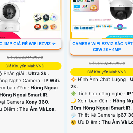
C 4MP GIÁ RẺ WIFI EZVIZ ✨
CAMERA WIFI EZVIZ SẮC NÉT
C8W 2K+ 4MP
Giá Bán: 2,344,000 ₫
Giá Bán: 3,540,000 ₫
Giá Khuyến Mại: VNĐ
Giá Khuyến Mại: VNĐ
ộ Phân giải :
Ultra 2k .
🔅 Hình Ành Chất Lượng :
U
ông Nghệ Camera :
IP Wifi.
2k .
em ban đêm :
Hồng Ngoại
✳️ Tích hợp công nghệ :
IP 
Hồng Ngoại Smart IR.
🌙 Xem ban đêm :
Hồng Ng
oại Camera
Xoay 360.
30m Hồng Ngoại Smart IR.
Ưu Điểm :
Thu Âm Và Loa.
🌧️ Thiết Kế Camera
Ip67 3
️☣️ Ưu Điểm :
Thu Âm Và Lo