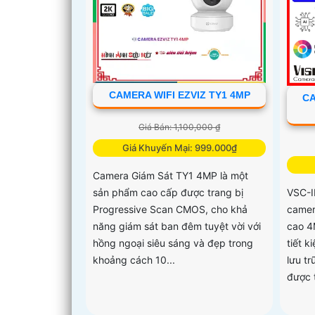
CAMERA WIFI EZVIZ TY1 4MP
CA
Giá Bán: 1,100,000 ₫
Giá Khuyến Mại: 999.000₫
Camera Giám Sát TY1 4MP là một
sản phẩm cao cấp được trang bị
VSC-I
Progressive Scan CMOS, cho khả
camer
năng giám sát ban đêm tuyệt vời với
cao 4
hồng ngoại siêu sáng và đẹp trong
tiết 
khoảng cách 10...
lưu tr
được t