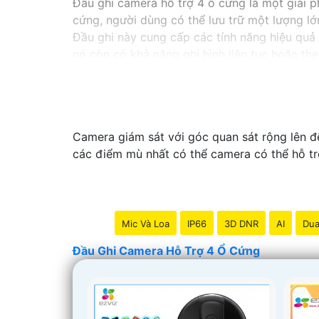
Đầu ghi camera hỗ trợ 4 ổ cứng là một giải p
cứng, người dùng có thể lưu trữ một lượng lớ
Đầu ghi này cung cấp các tính năng hiệu quả 
nó còn có khả năng ghi hình liên tục hoặc the
Với đầu ghi camera hỗ trợ 4 ổ cứng, bạn có th
sức trong việc quản lý hệ thống camera.
Camera giám sát với góc quan sát rộng lên đế
các điểm mù nhất có thể camera có thể hỗ tr
Mic Và Loa
IP66
3D DNR
AI
Dua
Đầu Ghi Camera Hỗ Trợ 4 Ổ Cứng