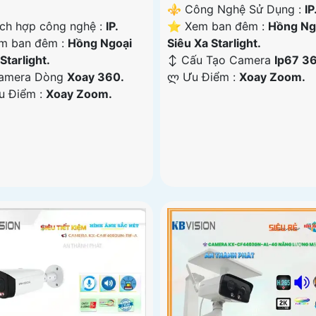
⚜️ Công Nghệ Sử Dụng :
IP
ích hợp công nghệ :
IP.
⭐ Xem ban đêm :
Hồng Ng
m ban đêm :
Hồng Ngoại
Siêu Xa Starlight.
Starlight.
↕️ Cấu Tạo Camera
Ip67 3
amera Dòng
Xoay 360.
️ლ Ưu Điểm :
Xoay Zoom.
Ưu Điểm :
Xoay Zoom.