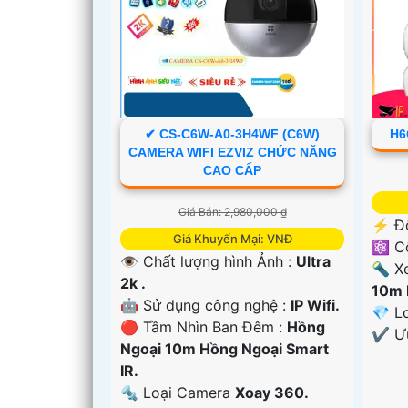
✔ CS-C6W-A0-3H4WF (C6W)
H6
CAMERA WIFI EZVIZ CHỨC NĂNG
CAO CẤP
Giá Bán: 2,980,000 ₫
️⚡ Đ
Giá Khuyến Mại: VNĐ
⚛️ C
👁 Chất lượng hình Ảnh :
Ultra
🔦 X
2k .
10m 
🤖️ Sử dụng công nghệ :
IP Wifi.
💎 L
🔴 Tầm Nhìn Ban Đêm :
Hồng
️✔️ 
'
Ngoại 10m Hồng Ngoại Smart
IR.
🔩 Loại Camera
Xoay 360.