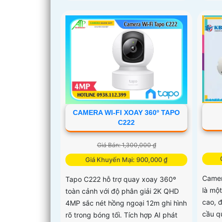
CAMERA WI-FI XOAY 360º TAPO
C222
Giá Bán: 1,300,000 ₫
Giá Khuyến Mại: 900,000 ₫
Camer
Tapo C222 hỗ trợ quay xoay 360º
là một
toàn cảnh với độ phân giải 2K QHD
cao, 
4MP sắc nét hồng ngoại 12m ghi hình
cầu q
rõ trong bóng tối. Tích hợp AI phát