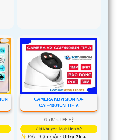
ION
CAMERA KBVISION KX-
CAIF4004UN-TIF-A
Giá Bán: LIÊN HỆ
Giá Khuyến Mại: Liên hệ
✨ Độ Phân giải :
Ultra 2k + .