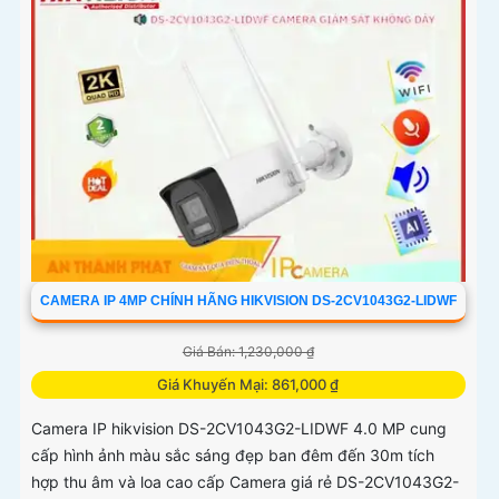
CAMERA IP 4MP CHÍNH HÃNG HIKVISION DS-2CV1043G2-LIDWF
Giá Bán: 1,230,000 ₫
Giá Khuyến Mại: 861,000 ₫
Camera IP hikvision DS-2CV1043G2-LIDWF 4.0 MP cung
cấp hình ảnh màu sắc sáng đẹp ban đêm đến 30m tích
hợp thu âm và loa cao cấp Camera giá rẻ DS-2CV1043G2-