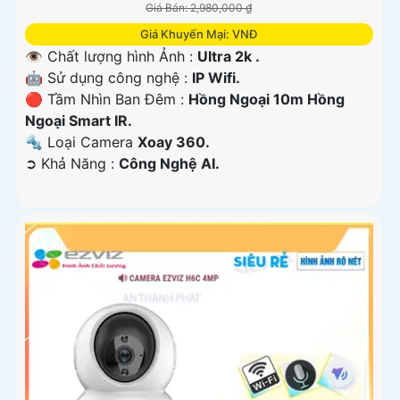
Giá Bán: 2,980,000 ₫
Giá Khuyến Mại: VNĐ
👁 Chất lượng hình Ảnh :
Ultra 2k .
🤖️ Sử dụng công nghệ :
IP Wifi.
🔴 Tầm Nhìn Ban Đêm :
Hồng Ngoại 10m Hồng
Ngoại Smart IR.
🔩 Loại Camera
Xoay 360.
️➲ Khả Năng :
Công Nghệ AI.