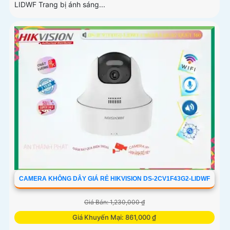
LIDWF Trang bị ánh sáng...
CAMERA KHÔNG DÂY GIÁ RẺ HIKVISION DS-2CV1F43G2-LIDWF
Giá Bán: 1,230,000 ₫
Giá Khuyến Mại: 861,000 ₫