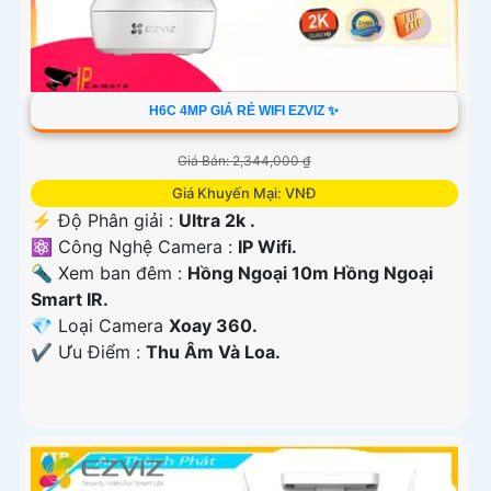
H6C 4MP GIÁ RẺ WIFI EZVIZ ✨
Giá Bán: 2,344,000 ₫
Giá Khuyến Mại: VNĐ
️⚡ Độ Phân giải :
Ultra 2k .
⚛️ Công Nghệ Camera :
IP Wifi.
🔦 Xem ban đêm :
Hồng Ngoại 10m Hồng Ngoại
Smart IR.
💎 Loại Camera
Xoay 360.
️✔️ Ưu Điểm :
Thu Âm Và Loa.