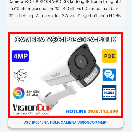
Camera VSC-IP0240RA-PDLSK là dòng IP Dome trong nhà
có độ phân giải cao lên đến 4.0MP Full Color có màu ban
đêm, tích hợp AI, micro, loa 3W và hỗ trợ chuẩn nén H.265
VSC-IP0940RA-PDLK CAMERA VISIONCOP (4MP)