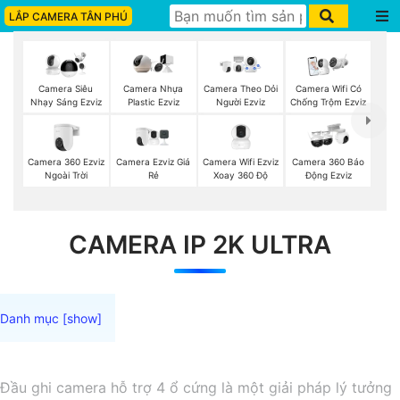
LẮP CAMERA TÂN PHÚ
Camera Siêu
Camera Nhựa
Camera Theo Dỏi
Camera Wifi Có
Nhạy Sáng Ezviz
Plastic Ezviz
Người Ezviz
Chống Trộm Ezviz
Camera 360 Ezviz
Camera Ezviz Giá
Camera Wifi Ezviz
Camera 360 Báo
Ngoài Trời
Rẻ
Xoay 360 Độ
Động Ezviz
CAMERA IP 2K ULTRA
Đầu ghi camera hỗ trợ 4 ổ cứng là một giải pháp lý tưởng