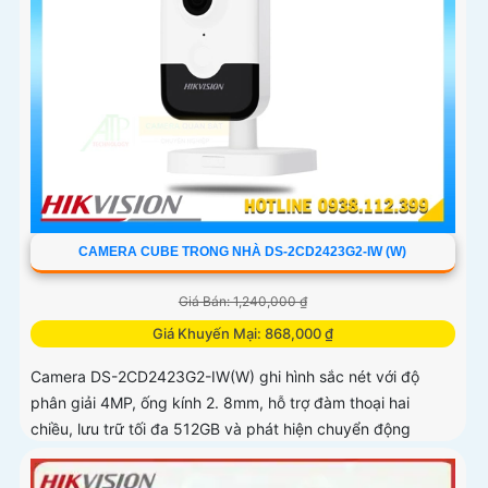
CAMERA CUBE TRONG NHÀ DS-2CD2423G2-IW (W)
Giá Bán: 1,240,000 ₫
Giá Khuyến Mại: 868,000 ₫
Camera DS-2CD2423G2-IW(W) ghi hình sắc nét với độ
phân giải 4MP, ống kính 2. 8mm, hỗ trợ đàm thoại hai
chiều, lưu trữ tối đa 512GB và phát hiện chuyển động
thông minh phân biệt người, phương tiện