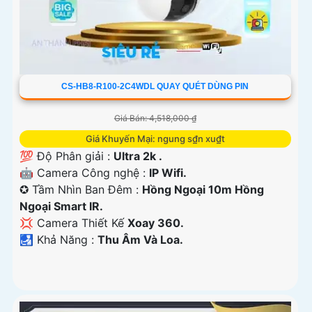
CS-HB8-R100-2C4WDL QUAY QUÉT DÙNG PIN
Giá Bán: 4,518,000 ₫
Giá Khuyến Mại: ngung s₫n xu₫t
💯 Độ Phân giải :
Ultra 2k .
🤖️ Camera Công nghệ :
IP Wifi.
✪ Tầm Nhìn Ban Đêm :
Hồng Ngoại 10m Hồng
Ngoại Smart IR.
💢 Camera Thiết Kế
Xoay 360.
️🛃 Khả Năng :
Thu Âm Và Loa.