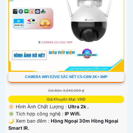
CAMERA WIFI EZVIZ SẮC NÉT CS-C8W 2K+ 4MP
Giá Bán: 3,540,000 ₫
Giá Khuyến Mại: VNĐ
🔅 Hình Ành Chất Lượng :
Ultra 2k .
✳️ Tích hợp công nghệ :
IP Wifi.
🌙 Xem ban đêm :
Hồng Ngoại 30m Hồng Ngoại
Smart IR.