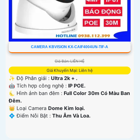
CAMERA KBVISION KX-CAIF4004UN-TIF-A
Giá Bán: LIÊN HỆ
Giá Khuyến Mại: Liên hệ
✨ Độ Phân giải :
Ultra 2k + .
🤖️ Tích hợp công nghệ :
IP POE.
🌜 Hình ảnh ban đêm :
Full Color 30m Có Màu Ban
Ðêm.
👑 Loại Camera
Dome Kim loại.
️💠 Điểm Nỗi Bật :
Thu Âm Và Loa.