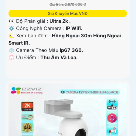
Giá Bán: 2,670,000 ₫
Giá Khuyến Mại: VNĐ
👀 Độ Phân giải :
Ultra 2k .
⚙ Công Nghệ Camera :
IP Wifi.
🌜 Xem ban đêm :
Hồng Ngoại 30m Hồng Ngoại
Smart IR.
❄ Camera Theo Mẫu
Ip67 360.
️💮 Ưu Điểm :
Thu Âm Và Loa.