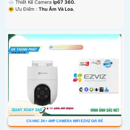
🌧️ Thiết Kế Camera
Ip67 360.
️☣️ Ưu Điểm :
Thu Âm Và Loa.
CS-H8C 2K+ 4MP CAMERA WIFI EZVIZ GIÁ RẺ