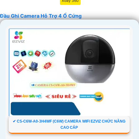
Xoay 360
Đầu Ghi Camera Hỗ Trợ 4 Ổ Cứng
'
✔ CS-C6W-A0-3H4WF (C6W) CAMERA WIFI EZVIZ CHỨC NĂNG
CAO CẤP