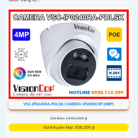
VSC-IP0240RA-PDLSK CAMERA VISIONCOP (4MP)
Giá Bán: 1,340,000 ₫
Giá Khuyến Mại: 938,000 ₫