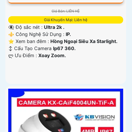
Giá Bán: LIÊN HỆ
Giá Khuyến Mại: Liên hệ
👁️‍🗨 Độ sắc nét :
Ultra 2k .
⚜️ Công Nghệ Sử Dụng :
IP.
⭐ Xem ban đêm :
Hồng Ngoại Siêu Xa Starlight.
↕️ Cấu Tạo Camera
Ip67 360.
️ლ Ưu Điểm :
Xoay Zoom.