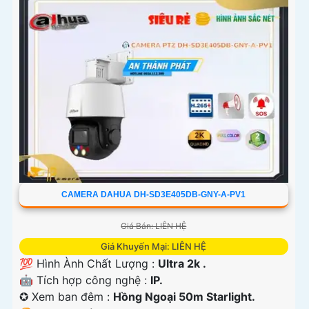
CAMERA DAHUA DH-SD3E405DB-GNY-A-PV1
Giá Bán: LIÊN HỆ
Giá Khuyến Mại: LIÊN HỆ
💯 Hình Ành Chất Lượng :
Ultra 2k .
🤖️ Tích hợp công nghệ :
IP.
✪ Xem ban đêm :
Hồng Ngoại 50m Starlight.