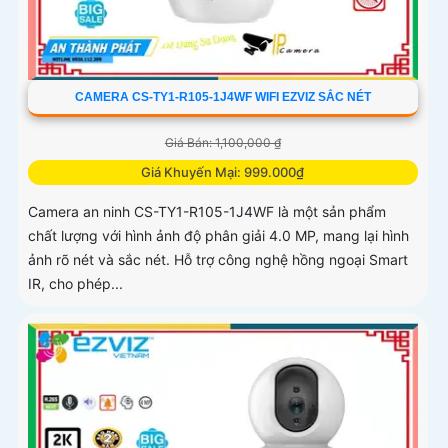
CAMERA CS-TY1-R105-1J4WF WIFI EZVIZ SẮC NÉT
Giá Bán: 1,100,000 ₫
Giá Khuyến Mại: 999.000₫
Camera an ninh CS-TY1-R105-1J4WF là một sản phẩm
chất lượng với hình ảnh độ phân giải 4.0 MP, mang lại hình
ảnh rõ nét và sắc nét. Hỗ trợ công nghệ hồng ngoại Smart
IR, cho phép...