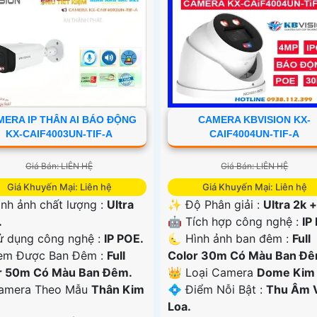
ERA IP THÂN AI BÁO ĐỘNG
CAMERA KBVISION KX-
KX-CAIF4003UN-TIF-A
CAIF4004UN-TIF-A
Giá Bán: LIÊN HỆ
Giá Bán: LIÊN HỆ
Giá Khuyến Mại: Liên hệ
Giá Khuyến Mại: Liên hệ
ình ảnh chất lượng :
Ultra
✨ Độ Phân giải :
Ultra 2k +
.
🤖️ Tích hợp công nghệ :
IP
ử dụng công nghệ :
IP POE.
🌜 Hình ảnh ban đêm :
Full
em Được Ban Đêm :
Full
Color 30m Có Màu Ban Ðê
r 50m Có Màu Ban Ðêm.
👑 Loại Camera
Dome Kim l
amera Theo Mẫu
Thân Kim
️💠 Điểm Nỗi Bật :
Thu Âm 
Loa.