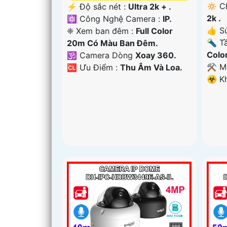
🔅 C
️⚡ Độ sắc nét :
Ultra 2k + .
2k .
⚛️ Công Nghệ Camera :
IP.
👍 S
❈ Xem ban đêm :
Full Color
🔦 T
20m Có Màu Ban Ðêm.
Colo
🕉️ Camera Dòng
Xoay 360.
⚒ M
️🆑 Ưu Điểm :
Thu Âm Và Loa.
️☣️ 