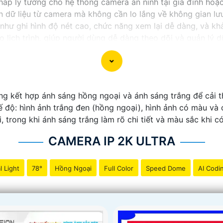
háp lý tưởng cho hệ thống camera an ninh tại gia đình hoặ
n dữ liệu từ camera mà không cần lo lắng về không gian lưu
như ghi hình độ nét cao, chức năng xem lại dễ dàng, và khả
o lịch trình, giúp người dùng dễ dàng theo dõi và quản lý d
ể yên tâm về việc bảo vệ tài sản và an ninh trong mọi tình
 kết hợp ánh sáng hồng ngoại và ánh sáng trắng để cải th
 độ: hình ảnh trắng đen (hồng ngoại), hình ảnh có màu và
i, trong khi ánh sáng trắng làm rõ chi tiết và màu sắc khi c
CAMERA IP 2K ULTRA
l Light
78°
Hồng Ngoại
Full Color
Speed Dome
AI Codi