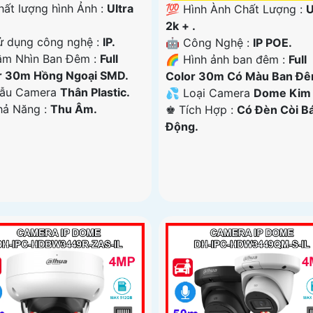
hất lượng hình Ảnh :
Ultra
💯 Hình Ành Chất Lượng :
U
2k + .
ử dụng công nghệ :
IP.
🤖️ Công Nghệ :
IP POE.
ầm Nhìn Ban Đêm :
Full
🌈 Hình ảnh ban đêm :
Full
r 30m Hồng Ngoại SMD.
Color 30m Có Màu Ban Ðê
ẫu Camera
Thân Plastic.
💦 Loại Camera
Dome Kim l
Khả Năng :
Thu Âm.
️♚ Tích Hợp :
Có Ðèn Còi B
Động.