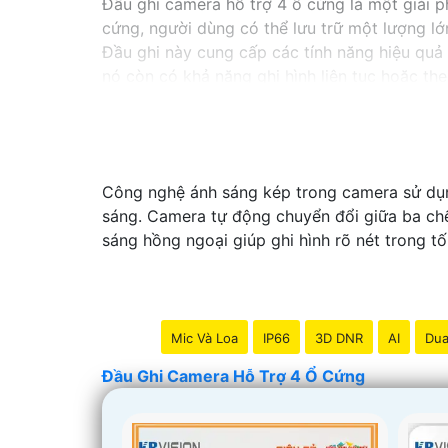
Đầu ghi camera hỗ trợ 4 ổ cứng là một giải p
cứng, người dùng có thể lưu trữ một lượng lớ
Đầu ghi này cung cấp các tính năng hiệu quả 
nó còn có khả năng ghi hình liên tục hoặc the
Với đầu ghi camera hỗ trợ 4 ổ cứng, bạn có th
sức trong việc quản lý hệ thống camera.
Công nghệ ánh sáng kép trong camera sử dụng
sáng. Camera tự động chuyển đổi giữa ba chế
sáng hồng ngoại giúp ghi hình rõ nét trong tố
Mic Và Loa
IP66
3D DNR
AI
Dua
Đầu Ghi Camera Hỗ Trợ 4 Ổ Cứng