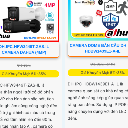
ứng hoàn hảo an ninh
CAMERA DOME BÁN CẦU DH-
DH-IPC-HFW3449T-ZAS-IL
HDBW1439E1-A-IL
CAMERA DAHUA (4MP)
Giá Bán: liên hệ
Giá Bán:
Giá Khuyến Mại: 5%-35%
Giá Khuyến Mại: 5%-35%
DH-IPC-HDBW1439E1-A-IL là
C-HFW3449T-ZAS-IL là
camera quan sát có khả năng c
a thân ngoài trời có độ phân
nghệ ánh sáng kép giúp quan sá
MP cho hình ảnh sắc nét, tích
ràng ban đêm. Sử dụng IP POE
ic ghi âm cùng công nghệ đèn
năng chuyên dụng với đèn LED
ỗ trợ ghi hình có màu cả trong
đêm.
ối với tầm nhìn lên đến 60m.
í tuệ nhân tạo AI, camera có