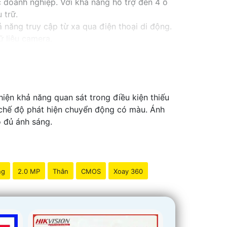
c doanh nghiệp. Với khả năng hỗ trợ đến 4 ổ
 trữ.
 năng truy cập từ xa qua điện thoại di động.
ữ liệu camera.
 huống, đồng thời tiết kiệm thời gian và công
iện khả năng quan sát trong điều kiện thiếu
 chế độ phát hiện chuyển động có màu. Ánh
ó đủ ánh sáng.
ng
2.0 MP
Thân
CMOS
Xoay 360