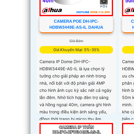
CAMERA POE DH-IPC-
C
HDBW3449E-AS-IL DAHUA
Giá Bán:
Giá Khuyến Mại: 5%-35%
Camera IP Dome DH-IPC-
Camer
HDBW3449E-AS-IL là lựa chọn lý
HDBW3
tưởng cho giải pháp an ninh trong
ưu ch
nhà, nổi bật với độ phân giải 4MP
phân g
cho hình ảnh cực kỳ sắc nét cả ngày
hình 
lẫn đêm. Nhờ tích hợp đèn trợ sáng
50m k
và hồng ngoại 40m, camera ghi hình
minh.
màu trong điều kiện ánh sáng yếu,
khe c
đồng thời trang bị micro thu âm
hiện 
nguồn POE, khe cắm thẻ nhớ đến
báo h
512GB và công nghệ AI nhận diện