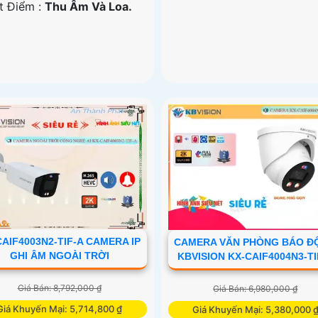
ặt Điểm :
Thu Âm Và Loa.
CAIF4003N2-TIF-A CAMERA IP
CAMERA VĂN PHÒNG BÁO Đ
GHI ÂM NGOÀI TRỜI
KBVISION KX-CAIF4004N3-TI
Giá Bán: 8,792,000 ₫
Giá Bán: 6,980,000 ₫
Giá Khuyến Mại: 5,714,800 ₫
Giá Khuyến Mại: 5,380,000 