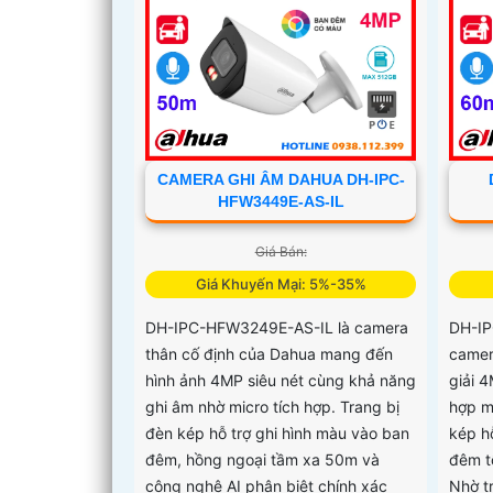
chính xác người và phương tiện
CAMERA GHI ÂM DAHUA DH-IPC-
HFW3449E-AS-IL
Giá Bán:
Giá Khuyến Mại: 5%-35%
DH-IPC-HFW3249E-AS-IL là camera
DH-IP
thân cố định của Dahua mang đến
camer
hình ảnh 4MP siêu nét cùng khả năng
giải 4
ghi âm nhờ micro tích hợp. Trang bị
hợp m
đèn kép hỗ trợ ghi hình màu vào ban
kép h
đêm, hồng ngoại tầm xa 50m và
đêm t
công nghệ AI phân biệt chính xác
Nhờ tr