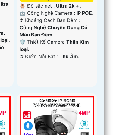
ltra
🦉 Độ sắc nét :
Ultra 2k + .
🤖️ Công Nghệ Camera :
IP POE.
❈ Khoảng Cách Ban Đêm :
Công Nghệ Chuyên Dụng Có
m.
Màu Ban Ðêm.
oại.
🛡 Thiết Kế Camera
Thân Kim
áo
loại.
️➲ Điểm Nỗi Bật :
Thu Âm.