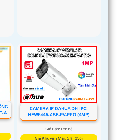
ỘNG
CAMERA IP DAHUA DH-IPC-
F-A
HFW5449-ASE-PV-PRO (4MP)
Giá Bán: liên hệ
₫
Giá Khuyến Mại: 5%-35%