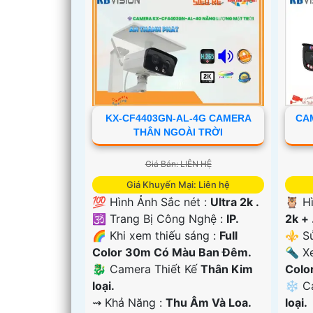
KX-CF4403GN-AL-4G CAMERA
CAM
THÂN NGOÀI TRỜI
Giá Bán: LIÊN HỆ
Giá Khuyến Mại: Liên hệ
💯 Hình Ảnh Sắc nét :
Ultra 2k .
🦉 H
🕉️ Trang Bị Công Nghệ :
IP.
2k + 
🌈 Khi xem thiếu sáng :
Full
⚜️ S
Color 30m Có Màu Ban Ðêm.
🔦 X
'
🐉️ Camera Thiết Kế
Thân Kim
Colo
loại.
❄ C
️⇝ Khả Năng :
Thu Âm Và Loa.
loại.