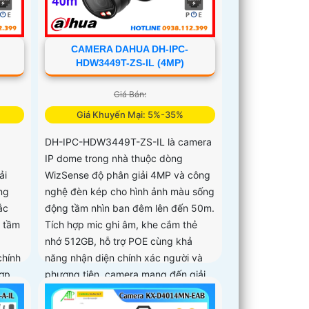
CAMERA DAHUA DH-IPC-
HDW3449T-ZS-IL (4MP)
Giá Bán:
Giá Khuyến Mại: 5%-35%
DH-IPC-HDW3449T-ZS-IL là camera
IP dome trong nhà thuộc dòng
ải
WizSense độ phân giải 4MP và công
ng
nghệ đèn kép cho hình ảnh màu sống
ắc
động tầm nhìn ban đêm lên đến 50m.
i tầm
Tích hợp mic ghi âm, khe cắm thẻ
nhớ 512GB, hỗ trợ POE cùng khả
chính
năng nhận diện chính xác người và
hợp
phương tiện, camera mang đến giải
u, hỗ
pháp giám sát an ninh thông minh,
đáp
hiệu quả phù hợp lắp đặt tại gia đình,