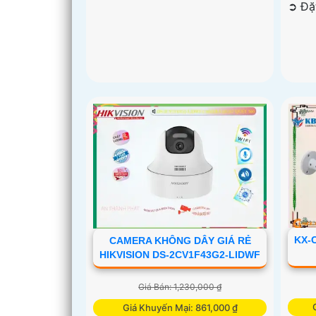
️➲ Đ
KX-
CAMERA KHÔNG DÂY GIÁ RẺ
HIKVISION DS-2CV1F43G2-LIDWF
Giá Bán: 1,230,000 ₫
Giá Khuyến Mại: 861,000 ₫