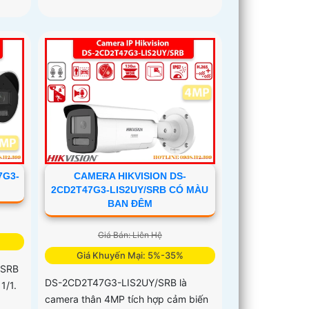
7G3-
CAMERA HIKVISION DS-
2CD2T47G3-LIS2UY/SRB CÓ MÀU
BAN ĐÊM
Giá Bán: Liên Hệ
Giá Khuyến Mại: 5%-35%
/SRB
DS-2CD2T47G3-LIS2UY/SRB là
1/1.
camera thân 4MP tích hợp cảm biến