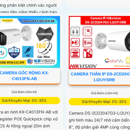
ăng phân biệt chính xác người
ương tiện giảm thiểu cảnh báo
âng cao hiệu quả an ninh hỗ trợ
ắm thẻ nhớ 512GB, chuẩn
 nước IP67
CAMERA GỐC RỘNG KX-
CAMERA THÂN IP DS-2CD204
C4013FN-AB
LI2UY/SRB
Giá Bán: liên hệ
Giá Bán: Liên Hệ
Giá Khuyến Mại: 5%-35%
Giá Khuyến Mại: 5%-35%
a an ninh KX-C4013FN-AB với
Camera DS-2CD2047G3-LI2UY
egister POE Quickpick chip xử
ghi hình màu 24/7 nhờ cảm biến 
OS AI hồng ngoại 20m ánh
8", độ phân giải 4MP cùng công