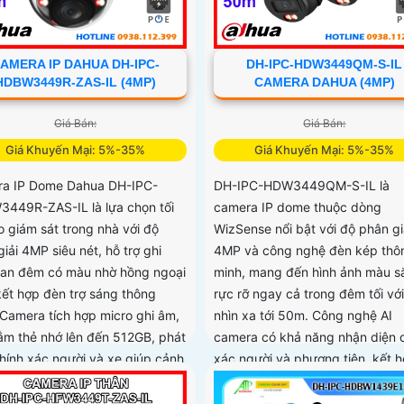
AMERA IP DAHUA DH-IPC-
DH-IPC-HDW3449QM-S-IL
HDBW3449R-ZAS-IL (4MP)
CAMERA DAHUA (4MP)
Giá Bán:
Giá Bán:
Giá Khuyến Mại: 5%-35%
Giá Khuyến Mại: 5%-35%
a IP Dome Dahua DH-IPC-
DH-IPC-HDW3449QM-S-IL là
449R-ZAS-IL là lựa chọn tối
camera IP dome thuộc dòng
o giám sát trong nhà với độ
WizSense nổi bật với độ phân gi
iải 4MP siêu nét, hỗ trợ ghi
4MP và công nghệ đèn kép thô
ban đêm có màu nhờ hồng ngoại
minh, mang đến hình ảnh màu s
ết hợp đèn trợ sáng thông
rực rỡ ngay cả trong đêm tối vớ
 Camera tích hợp micro ghi âm,
nhìn xa tới 50m. Công nghệ AI
ắm thẻ nhớ lên đến 512GB, phát
camera có khả năng nhận diện 
chính xác người và xe giúp cảnh
xác người và phương tiện, kết 
iệu quả hơn
với tính năng đàm thoại hai chiề
trợ khe thẻ nhớ lên đến 512GB 