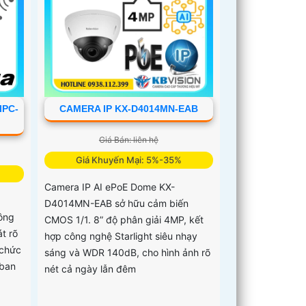
văn phòng
IPC-
CAMERA IP KX-D4014MN-EAB
Giá Bán: liên hệ
Giá Khuyến Mại: 5%-35%
Camera IP AI ePoE Dome KX-
D4014MN-EAB sở hữu cảm biến
ông
CMOS 1/1. 8” độ phân giải 4MP, kết
t rõ
hợp công nghệ Starlight siêu nhạy
 chức
sáng và WDR 140dB, cho hình ảnh rõ
 ban
nét cả ngày lẫn đêm