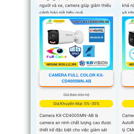
người và xe, camera giúp giảm thiểu
khả n
cảnh báo giả hiệu quả
và ph
giả n
khe c
chống
CAMERA FULL COLOR KX-
CD4005MN-AB
Giá Bán: liên hệ
Giá Khuyến Mại: 5%-35%
Camera KX-CD4005MN-AB là
Camer
camera an ninh chất lượng cao được
AutoR
thiết kế đặc biệt cho việc giám sát
lý CM