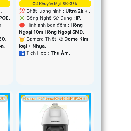
Giá Khuyến Mại: 5%-35%
 .
💯 Chất lượng hình :
Ultra 2k + .
 POE.
✳️ Công Nghệ Sử Dụng :
IP.
r
🔴 Hình ảnh ban đêm :
Hồng
Ngoại 10m Hồng Ngoại SMD.
60.
👑 Camera Thiết Kế
Dome Kim
a.
loại + Nhựa.
️🛃 Tích Hợp :
Thu Âm.