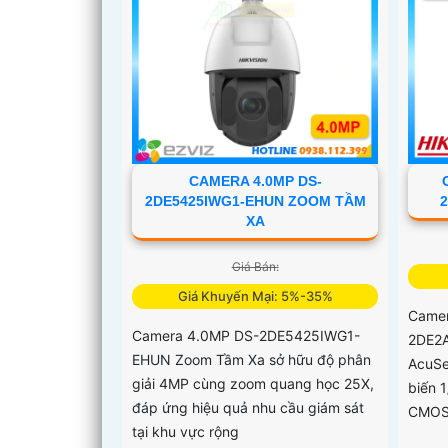
CAMERA 4.0MP DS-
2DE5425IWG1-EHUN ZOOM TẦM
XA
Giá Bán:
Giá Khuyến Mại: 5%-35%
Camer
Camera 4.0MP DS-2DE5425IWG1-
2DE2A
EHUN Zoom Tầm Xa sở hữu độ phân
AcuSe
giải 4MP cùng zoom quang học 25X,
biến 
đáp ứng hiệu quả nhu cầu giám sát
CMOS 
tại khu vực rộng