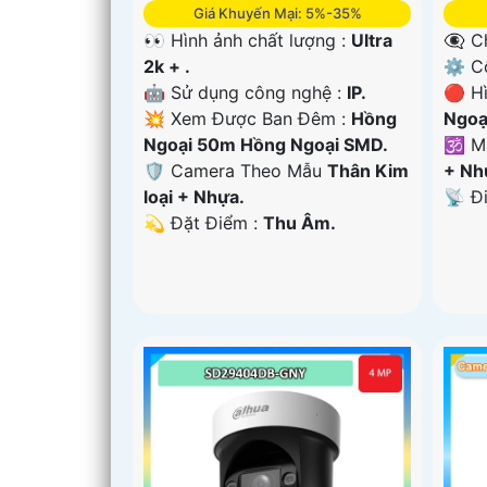
Giá Khuyến Mại: 5%-35%
👀 Hình ảnh chất lượng :
Ultra
👁️‍
2k + .
⚙ Cô
🤖️ Sử dụng công nghệ :
IP.
🔴 H
💥 Xem Được Ban Đêm :
Hồng
Ngoạ
Ngoại 50m Hồng Ngoại SMD.
🕉️ 
🛡 Camera Theo Mẫu
Thân Kim
+ Nh
loại + Nhựa.
️📡 Đ
️💫 Đặt Điểm :
Thu Âm.