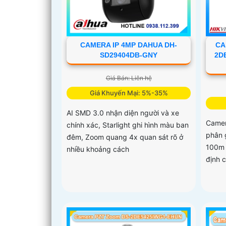
CAMERA IP 4MP DAHUA DH-
CA
SD29404DB-GNY
2D
Giá Bán: Liên hệ
Giá Khuyến Mại: 5%-35%
AI SMD 3.0 nhận diện người và xe
Came
chính xác, Starlight ghi hình màu ban
phân 
đêm, Zoom quang 4x quan sát rõ ở
100m 
nhiều khoảng cách
định 