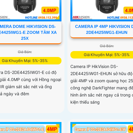
MERA DOME HIKVISION DS-
CAMERA IP 4MP HIKVISION 
E4425IWG1-E ZOOM TẦM XA
2DE4425IWG1-EHUN
25X
Giá Bán:
Giá Bán:
Giá Khuyến Mại: 5%-35%
Giá Khuyến Mại: 5%-35%
Camera IP HikVision DS-
ra DS-2DE4425IWG1-E có độ
2DE4425IWG1-EHUN sở hữu độ
giải 4.0MP cùng với Hồng ngoại
giải 4MP và zoom quang học 2
IR giám sát sắc nét và ổng
công nghệ DarkFighter mang đ
cả ngày và đêm
hình ảnh sắc nét ngay cả trong 
kiện thiếu sáng