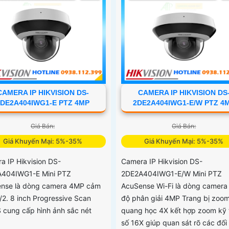
CAMERA IP HIKVISION DS-
CAMERA IP HIKVISION DS
2DE2A404IWG1-E PTZ 4MP
2DE2A404IWG1-E/W PTZ 4
Giá Bán:
Giá Bán:
Giá Khuyến Mại: 5%-35%
Giá Khuyến Mại: 5%-35%
a IP Hikvision DS-
Camera IP Hikvision DS-
404IWG1-E Mini PTZ
2DE2A404IWG1-E/W Mini PTZ
nse là dòng camera 4MP cảm
AcuSense Wi-Fi là dòng camera
1/2. 8 inch Progressive Scan
độ phân giải 4MP Trang bị zoo
cung cấp hình ảnh sắc nét
quang học 4X kết hợp zoom kỹ 
số 16X giúp quan sát rõ các đối