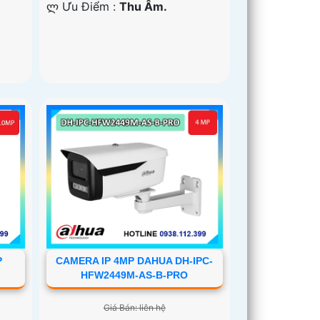
️ლ Ưu Điểm :
Thu Âm.
P
CAMERA IP 4MP DAHUA DH-IPC-
HFW2449M-AS-B-PRO
Giá Bán: liên hệ