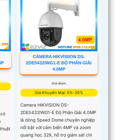
CAMERA HIKVISIION DS-
-
2DE5432IWG1-E ĐỘ PHÂN GIẢI
MP
4.0MP
Giá Bán:
Giá Khuyến Mại: 5%-35%
Camera HIKVISION DS-
2DE5432IWG1-E Độ Phân Giải 4.0MP
 có
là dòng Speed Dome chuyên nghiệp
m
nổi bật với cảm biến 4MP và zoom
thuật
quang học 32X, hỗ trợ giám sát chi