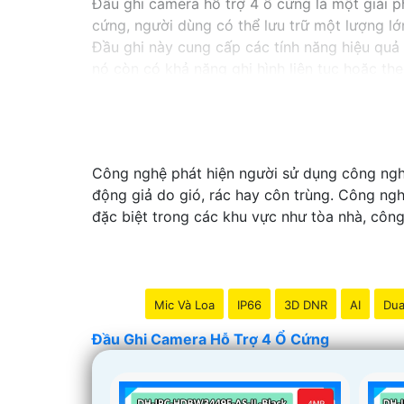
Đầu ghi camera hỗ trợ 4 ổ cứng là một giải p
cứng, người dùng có thể lưu trữ một lượng lớ
Đầu ghi này cung cấp các tính năng hiệu quả 
nó còn có khả năng ghi hình liên tục hoặc the
Với đầu ghi camera hỗ trợ 4 ổ cứng, bạn có th
sức trong việc quản lý hệ thống camera.
Công nghệ phát hiện người sử dụng công nghệ
động giả do gió, rác hay côn trùng. Công ngh
đặc biệt trong các khu vực như tòa nhà, côn
Mic Và Loa
IP66
3D DNR
AI
Dua
Đầu Ghi Camera Hỗ Trợ 4 Ổ Cứng