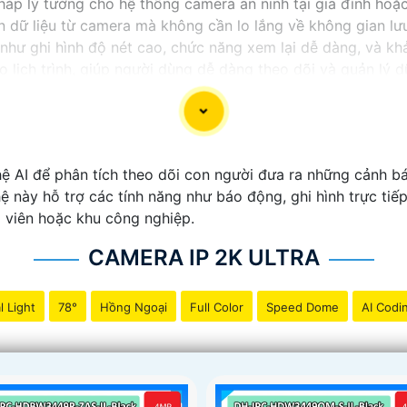
háp lý tưởng cho hệ thống camera an ninh tại gia đình hoặ
n dữ liệu từ camera mà không cần lo lắng về không gian lưu
như ghi hình độ nét cao, chức năng xem lại dễ dàng, và khả
o lịch trình, giúp người dùng dễ dàng theo dõi và quản lý d
ể yên tâm về việc bảo vệ tài sản và an ninh trong mọi tình
 AI để phân tích theo dõi con người đưa ra những cảnh bá
ệ này hỗ trợ các tính năng như báo động, ghi hình trực tiế
g viên hoặc khu công nghiệp.
CAMERA IP 2K ULTRA
l Light
78°
Hồng Ngoại
Full Color
Speed Dome
AI Codi