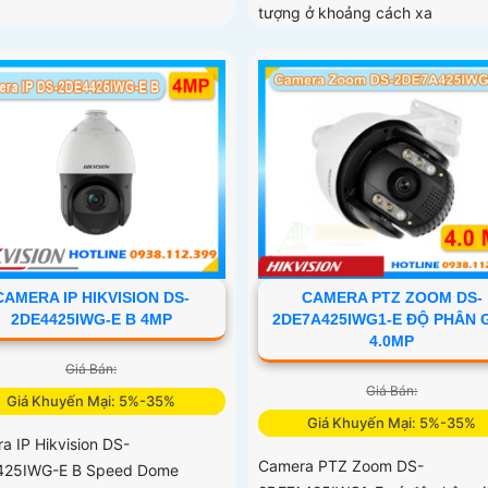
tượng ở khoảng cách xa
CAMERA PTZ ZOOM DS-
CAMERA IP HIKVISION DS-
2DE7A425IWG1-E ĐỘ PHÂN G
2DE4425IWG-E B 4MP
4.0MP
Giá Bán:
Giá Bán:
Giá Khuyến Mại: 5%-35%
Giá Khuyến Mại: 5%-35%
a IP Hikvision DS-
Camera PTZ Zoom DS-
425IWG-E B Speed Dome