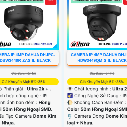
ERA IP 4MP DAHUA DH-IPC-
CAMERA IP 4MP DAHUA DH-I
DBW3449R-ZAS-IL-BLACK
HDW3449QM-S-IL-BLACK
Giá Bán: liên hệ
Giá Bán: liên hệ
Giá Khuyến Mại: 5%-35%
Giá Khuyến Mại: 5%-35%
ộ Phân giải :
Ultra 2k + .
👁 Chất lượng hình :
Ultra 2
ích hợp công nghệ :
IP.
🌠 Công Nghệ Sử Dụng :
IP
ình ảnh ban đêm :
Hồng
🌔 Khoảng Cách Ban Đêm 
i 50m Hồng Ngoại SMD.
Color 50m Hồng Ngoại SM
Cấu Tạo Camera
Dome Kim
🗜️ Camera Dòng
Dome Ki
+ Nhựa.
loại + Nhựa.