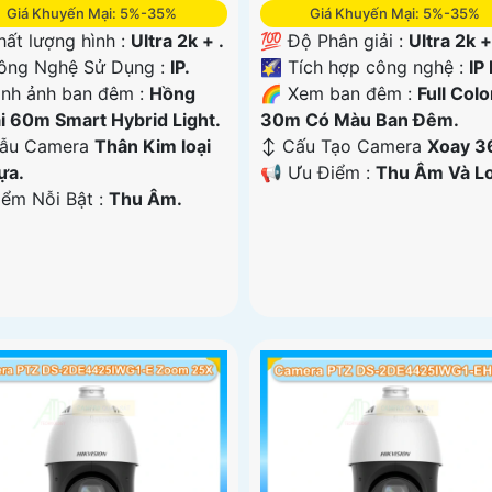
Giá Khuyến Mại: 5%-35%
Giá Khuyến Mại: 5%-35%
 Chất lượng hình :
Ultra 2k + .
💯 Độ Phân giải :
Ultra 2k +
ng Nghệ Sử Dụng :
IP.
🌠 Tích hợp công nghệ :
IP
ình ảnh ban đêm :
Hồng
🌈 Xem ban đêm :
Full Colo
i 60m Smart Hybrid Light.
30m Có Màu Ban Ðêm.
Mẫu Camera
Thân Kim loại
↕️ Cấu Tạo Camera
Xoay 3
ựa.
️📢 Ưu Điểm :
Thu Âm Và Lo
iểm Nỗi Bật :
Thu Âm.