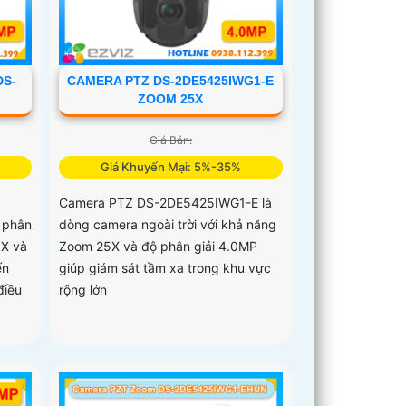
DS-
CAMERA PTZ DS-2DE5425IWG1-E
ZOOM 25X
Giá Bán:
Giá Khuyến Mại: 5%-35%
Camera PTZ DS-2DE5425IWG1-E là
 phân
dòng camera ngoài trời với khả năng
5X và
Zoom 25X và độ phân giải 4.0MP
ến
giúp giám sát tầm xa trong khu vực
điều
rộng lớn