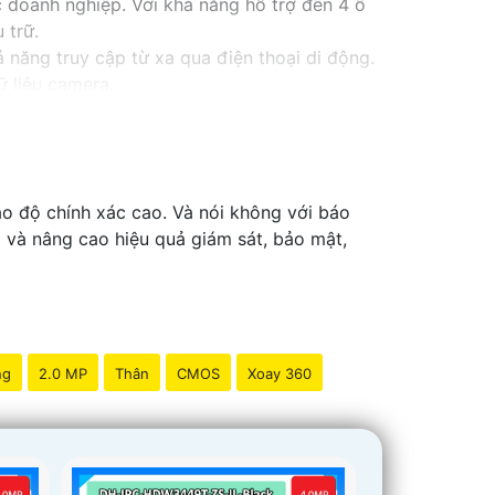
c doanh nghiệp. Với khả năng hỗ trợ đến 4 ổ
 trữ.
 năng truy cập từ xa qua điện thoại di động.
ữ liệu camera.
 huống, đồng thời tiết kiệm thời gian và công
o độ chính xác cao. Và nói không với báo
p và nâng cao hiệu quả giám sát, bảo mật,
ng
2.0 MP
Thân
CMOS
Xoay 360