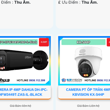
u Điểm :
Thu Âm.
️₤ Ưu Điểm :
Thu Âm.
ERA IP 4MP DAHUA DH-IPC-
CAMERA PT ỐP TRẦN 4M
HFW3449T-ZAS-IL-BLACK
KBVISION KX-S44P
Giá Bán: liên hệ
Giá Bán: Liên hệ