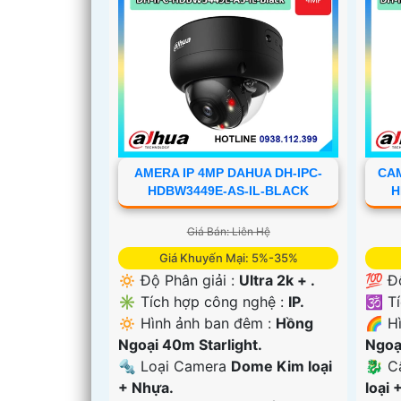
AMERA IP 4MP DAHUA DH-IPC-
CAM
HDBW3449E-AS-IL-BLACK
H
Giá Bán: Liên Hệ
Giá Khuyến Mại: 5%-35%
🔅 Độ Phân giải :
Ultra 2k + .
💯 Đ
✳️ Tích hợp công nghệ :
IP.
🕉️ T
🔅 Hình ảnh ban đêm :
Hồng
🌈 H
'
Ngoại 40m Starlight.
Ngoạ
🔩 Loại Camera
Dome Kim loại
🐉️ 
+ Nhựa.
loại 