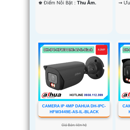
️♚ Điểm Nỗi Bật :
Thu Âm.
️⇝ Ư
CAMERA IP 4MP DAHUA DH-IPC-
CAM
HFW3449E-AS-IL-BLACK
Giá Bán: liên hệ