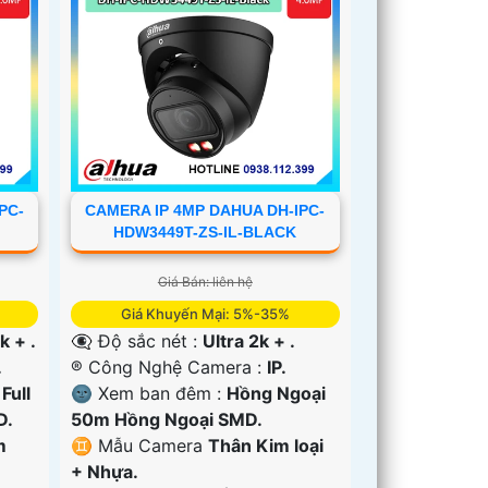
PC-
CAMERA IP 4MP DAHUA DH-IPC-
HDW3449T-ZS-IL-BLACK
Giá Bán: liên hệ
Giá Khuyến Mại: 5%-35%
k + .
👁️‍🗨 Độ sắc nét :
Ultra 2k + .
.
®️ Công Nghệ Camera :
IP.
:
Full
🌚 Xem ban đêm :
Hồng Ngoại
D.
50m Hồng Ngoại SMD.
m
♊ Mẫu Camera
Thân Kim loại
+ Nhựa.