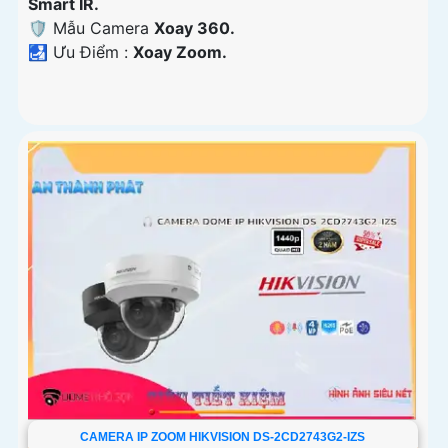
Smart IR.
🛡 Mẫu Camera
Xoay 360.
️🛃 Ưu Điểm :
Xoay Zoom.
CAMERA IP ZOOM HIKVISION DS-2CD2743G2-IZS