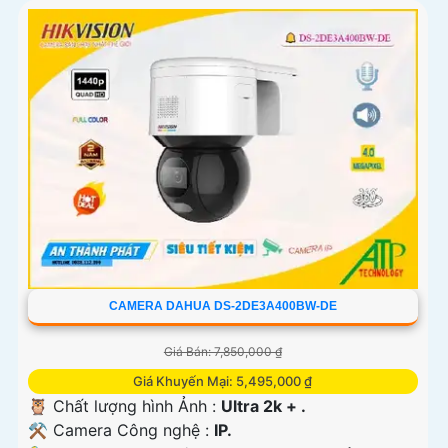
CAMERA DAHUA DS-2DE3A400BW-DE
Giá Bán: 7,850,000 ₫
Giá Khuyến Mại: 5,495,000 ₫
🦉 Chất lượng hình Ảnh :
Ultra 2k + .
⚒ Camera Công nghệ :
IP.