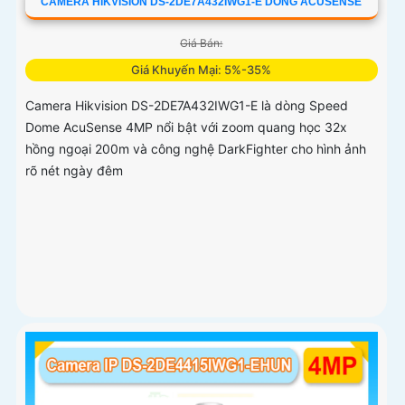
CAMERA HIKVISION DS-2DE7A432IWG1-E DÒNG ACUSENSE
Giá Bán:
Giá Khuyến Mại: 5%-35%
Camera Hikvision DS-2DE7A432IWG1-E là dòng Speed
Dome AcuSense 4MP nổi bật với zoom quang học 32x
hồng ngoại 200m và công nghệ DarkFighter cho hình ảnh
rõ nét ngày đêm