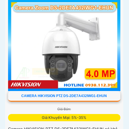
phương tiện hỗ trợ chụp đồng thời tối đa 5 khuôn mặt
CAMERA HIKVISION PTZ DS-2DE7A432IWG1-EHUN
Giá Bán:
Giá Khuyến Mại: 5%-35%
Camera HIKVISION PTZ DS-2DE7A432IWG1-EHUN có khả