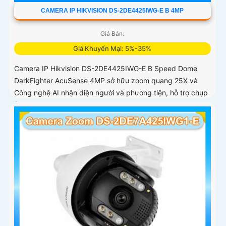
CAMERA IP HIKVISION DS-2DE4425IWG-E B 4MP
Giá Bán:
Giá Khuyến Mại: 5%-35%
Camera IP Hikvision DS-2DE4425IWG-E B Speed Dome
DarkFighter AcuSense 4MP sở hữu zoom quang 25X và
Công nghệ AI nhận diện người và phương tiện, hỗ trợ chụp
ảnh khuôn mặt lên đến 5 khuôn mặt cùng 1 thời điểm