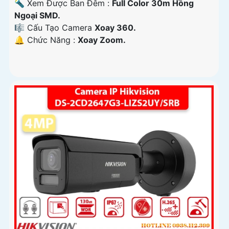
🔦 Xem Được Ban Đêm :
Full Color 30m Hồng
Ngoại SMD.
🎼️ Cấu Tạo Camera
Xoay 360.
️🔔 Chức Năng :
Xoay Zoom.