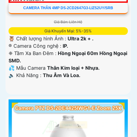
CAMERA THÂN 4MP DS-2CD2647G3-LIZS2UY/SRB
Giá Bán: Liên Hệ
Giá Khuyến Mại: 5%-35%
🦉 Chất lượng hình Ảnh :
Ultra 2k + .
®️ Camera Công nghệ :
IP.
❈ Tầm Xa Ban Đêm :
Hồng Ngoại 60m Hồng Ngoại
SMD.
💦 Mẫu Camera
Thân Kim loại + Nhựa.
️🔈 Khả Năng :
Thu Âm Và Loa.