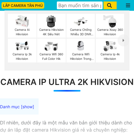
LẮP CAMERA TÂN PHÚ
Camera Ai
Camera Hikvision
Camera Chống
Camera Xoay 360
Hikvision
4K Siêu Nét
Nhiễu 3D DNR
Hikvision
Hikvison
Camera Wifi
Camera Ip 3k
Camera Wifi 360
Camera Ip 4k
Hikvision Trong
Hikvision
Full Color Hik
Hikvision
Nhà
CAMERA IP ULTRA 2K HIKVISION
Dĩ nhiên, dưới đây là một mẫu văn bản giới thiệu dành cho
dự án lắp đặt camera Hikvision giá rẻ và chuyên nghiệp: