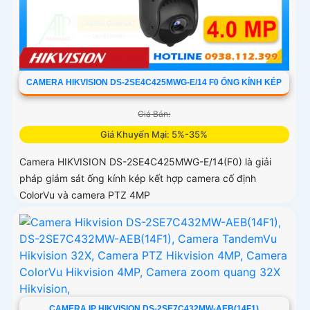
CAMERA HIKVISION DS-2SE4C425MWG-E/14 F0 ỐNG KÍNH KÉP
Giá Bán:
Giá Khuyến Mại: 5%-35%
Camera HIKVISION DS-2SE4C425MWG-E/14(F0) là giải
pháp giám sát ống kính kép kết hợp camera cố định
ColorVu và camera PTZ 4MP
CAMERA IP HIKVISION DS-2SE7C432MW-AEB(14F1)