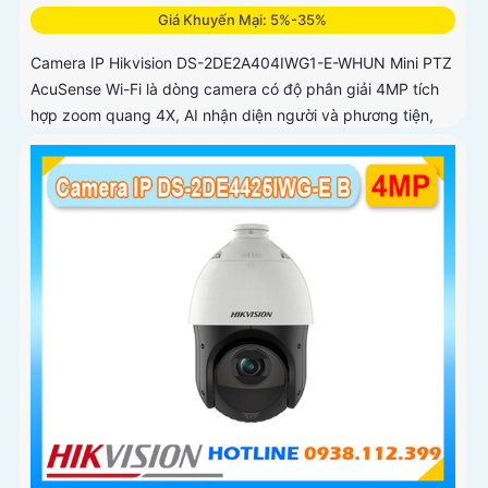
Giá Khuyến Mại: 5%-35%
Camera IP Hikvision DS-2DE2A404IWG1-E-WHUN Mini PTZ
AcuSense Wi-Fi là dòng camera có độ phân giải 4MP tích
hợp zoom quang 4X, AI nhận diện người và phương tiện,
đàm thoại hai chiều, hồng ngoại 20m cùng khả năng kết
nối không dây linh hoạt cho hệ thống giám sát hiện đại