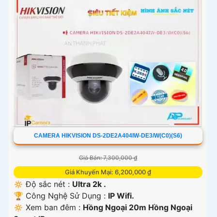
CAMERA HIKVISION DS-2DE2A404IW-DE3/W(C0)(S6)
Giá Bán: 7,300,000 ₫
Giá Khuyến Mại: 6,200,000 ₫
🔅 Độ sắc nét :
Ultra 2k .
🏆 Công Nghệ Sử Dụng :
IP Wifi.
🔅 Xem ban đêm :
Hồng Ngoại 20m Hồng Ngoại