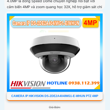
4.0MP là dòng Speed Dome chuyên nghiệp nổi bật với
cảm biến 4MP và zoom quang học 32X, hỗ trợ giám sát chi
tiết ở khoảng cách xa
CAMERA IP HIKVISION DS-2DE2A404IWG1-E-WHUN PTZ 4MP
Giá Bán: