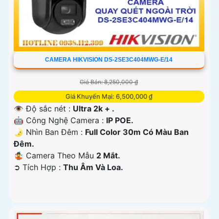
CAMERA HIKVISION DS-2SE3C404MWG-E/14
Giá Bán: 8,250,000 ₫
Giá Khuyến Mại: 6,500,000 ₫
👁 Độ sắc nét :
Ultra 2k + .
🤖️ Công Nghệ Camera :
IP POE.
🌛 Nhìn Ban Đêm :
Full Color 30m Có Màu Ban
Ðêm.
🤹 Camera Theo Mẫu
2 Mắt.
️➲ Tích Hợp :
Thu Âm Và Loa.