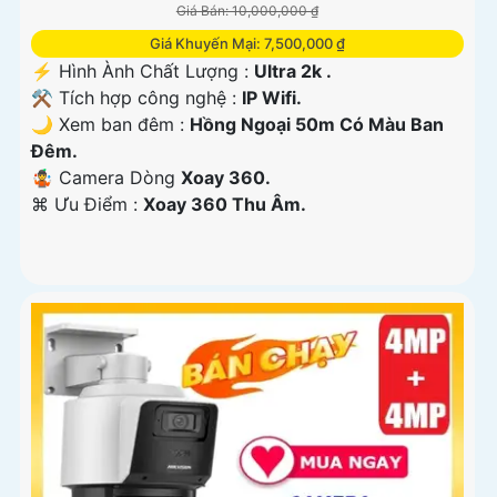
Giá Bán: 10,000,000 ₫
Giá Khuyến Mại: 7,500,000 ₫
️⚡ Hình Ành Chất Lượng :
Ultra 2k .
⚒ Tích hợp công nghệ :
IP Wifi.
🌙 Xem ban đêm :
Hồng Ngoại 50m Có Màu Ban
Đêm.
🤹 Camera Dòng
Xoay 360.
️⌘ Ưu Điểm :
Xoay 360 Thu Âm.