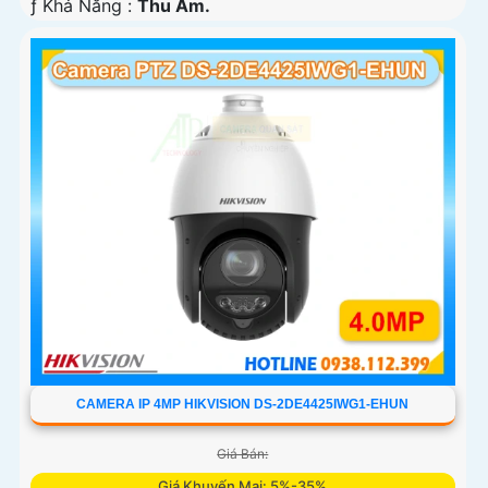
️ƒ Khả Năng :
Thu Âm.
CAMERA IP 4MP HIKVISION DS-2DE4425IWG1-EHUN
Giá Bán:
Giá Khuyến Mại: 5%-35%