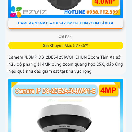
CAMERA 4.0MP DS-2DE5425IWG1-EHUN ZOOM TẦM XA
Giá Bán:
Giá Khuyến Mại: 5%-35%
Camera 4.0MP DS-2DE5425IWG1-EHUN Zoom Tầm Xa sở
hữu độ phân giải 4MP cùng zoom quang học 25X, đáp ứng
hiệu quả nhu cầu giám sát tại khu vực rộng