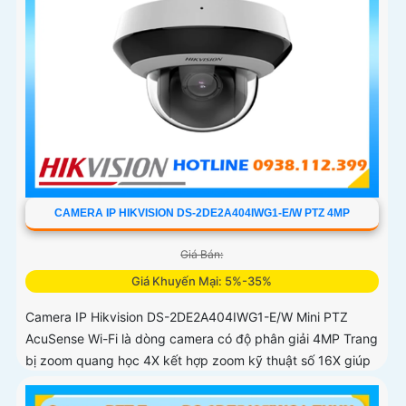
CAMERA IP HIKVISION DS-2DE2A404IWG1-E/W PTZ 4MP
Giá Bán:
Giá Khuyến Mại: 5%-35%
Camera IP Hikvision DS-2DE2A404IWG1-E/W Mini PTZ
AcuSense Wi-Fi là dòng camera có độ phân giải 4MP Trang
bị zoom quang học 4X kết hợp zoom kỹ thuật số 16X giúp
quan sát rõ các đối tượng ở khoảng cách xa