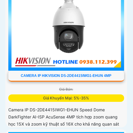
CAMERA IP HIKVISION DS-2DE4415IWG1-EHUN 4MP
Giá Bán:
Giá Khuyến Mại: 5%-35%
Camera IP DS-2DE4415IWG1-EHUN Speed Dome
DarkFighter AI-ISP AcuSense 4MP tích hợp zoom quang
học 15X và zoom kỹ thuật số 16X cho khả năng quan sát
chi tiết ở khoảng cách xa, AI AcuSense nhận diện người và