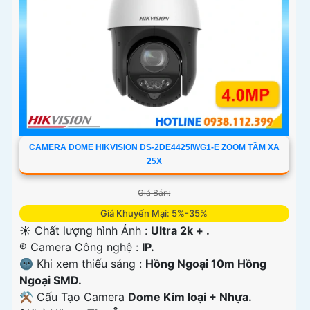
CAMERA DOME HIKVISION DS-2DE4425IWG1-E ZOOM TẦM XA
25X
Giá Bán:
Giá Khuyến Mại: 5%-35%
☀️ Chất lượng hình Ảnh :
Ultra 2k + .
®️ Camera Công nghệ :
IP.
🌚 Khi xem thiếu sáng :
Hồng Ngoại 10m Hồng
Ngoại SMD.
⚒ Cấu Tạo Camera
Dome Kim loại + Nhựa.