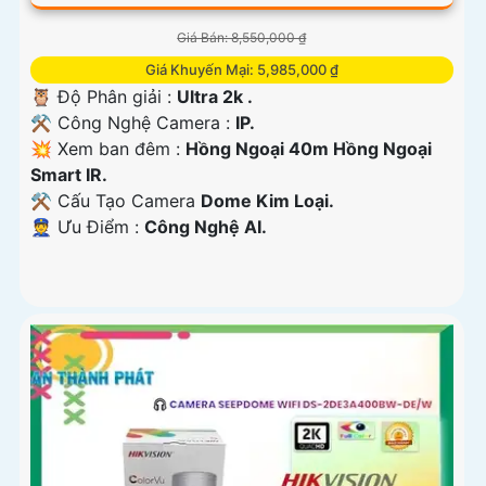
Giá Bán: 8,550,000 ₫
Giá Khuyến Mại: 5,985,000 ₫
🦉 Độ Phân giải :
Ultra 2k .
⚒ Công Nghệ Camera :
IP.
💥 Xem ban đêm :
Hồng Ngoại 40m Hồng Ngoại
Smart IR.
⚒ Cấu Tạo Camera
Dome Kim Loại.
️👮 Ưu Điểm :
Công Nghệ AI.