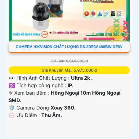
CAMERA HIKVISION CHẤT LƯỢNG DS-2DE3A400BW-DE/W
Giá Bán: 8,540,000 ₫
Giá Khuyến Mại: 5,975,000 ₫
👀 Hình Ành Chất Lượng :
Ultra 2k .
🕉️ Tích hợp công nghệ :
IP.
❈ Xem ban đêm :
Hồng Ngoại 10m Hồng Ngoại
SMD.
🛡 Camera Dòng
Xoay 360.
️💮 Ưu Điểm :
Thu Âm.