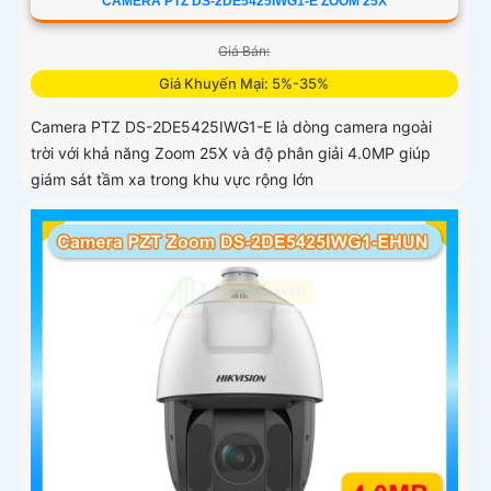
CAMERA PTZ DS-2DE5425IWG1-E ZOOM 25X
Giá Bán:
Giá Khuyến Mại: 5%-35%
Camera PTZ DS-2DE5425IWG1-E là dòng camera ngoài
trời với khả năng Zoom 25X và độ phân giải 4.0MP giúp
giám sát tầm xa trong khu vực rộng lớn