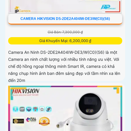
CAMERA HIKVISION DS-2DE2A404IW-DE3/W(C0)(S6)
Giá Bán: 7,300,000 ₫
Giá Khuyến Mại: 6,200,000 ₫
Camera An Ninh DS-2DE2A404IW-DE3/W(C0)(S6) là một
Camera an ninh chất lượng với nhiều tính năng ưu việt. Với
chế độ hồng ngoại thông minh Smart IR, camera có khả
năng chụp hình ảnh ban đêm sáng đẹp với tầm nhìn xa lên
đến 20m