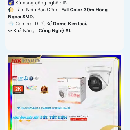
🌠 Sử dụng công nghệ :
IP.
🌔 Tầm Nhìn Ban Đêm :
Full Color 30m Hồng
Ngoại SMD.
🌧️ Camera Thiết Kế
Dome Kim loại.
️↭ Khả Năng :
Công Nghệ AI.