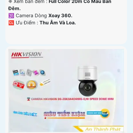
❈ Xem ban đêm :
Full Color 20m Có Màu Ban
Ðêm.
🕉️ Camera Dòng
Xoay 360.
️🆑 Ưu Điểm :
Thu Âm Và Loa.