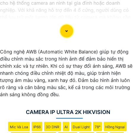
cho hệ thống camera an ninh tại gia đình hoặc doanh
nghiệp. Với khả năng hỗ trợ đến 4 ổ cứng, người dùng có
thể lưu trữ một lượng lớn dữ liệu từ camera mà không cần
lo lắng về không gian lưu trữ.
Đầu ghi này cung cấp các tính năng hiệu quả như ghi hình
độ nét cao, chức năng xem lại dễ dàng, và khả năng truy
cập từ xa qua điện thoại di động. nó còn có khả năng ghi
Công nghệ AWB (Automatic White Balance) giúp tự động
hình liên tục hoặc theo lịch trình, giúp người dùng dễ dàng
điều chỉnh màu sắc trong hình ảnh để đảm bảo hiển thị
theo dõi và quản lý dữ liệu camera.
chính xác và tự nhiên. Khi có sự thay đổi ánh sáng, AWB sẽ
Với đầu ghi camera hỗ trợ 4 ổ cứng, bạn có thể yên tâm
nhanh chóng điều chỉnh nhiệt độ màu, giúp tránh hiện
về việc bảo vệ tài sản và an ninh trong mọi tình huống,
tượng ám màu vàng, xanh hay đỏ. Đảm bảo hình ảnh luôn
đồng thời tiết kiệm thời gian và công sức trong việc quản
rõ ràng và cân bằng màu sắc, kể cả trong các môi trường
lý hệ thống camera.
ánh sáng không đồng đều.
CAMERA IP ULTRA 2K HIKVISION
Mic Và Loa
IP66
3D DNR
AI
Dual Light
78°
Hồng Ngoại