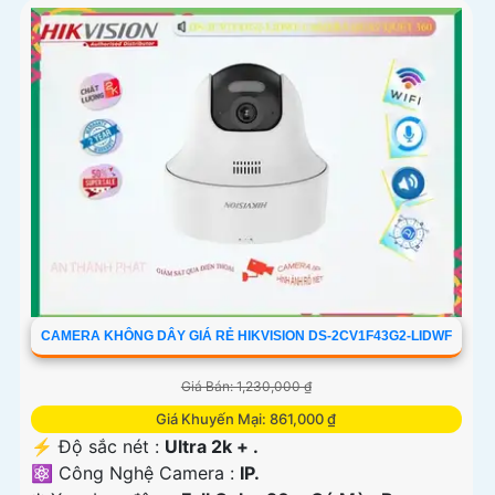
CAMERA KHÔNG DÂY GIÁ RẺ HIKVISION DS-2CV1F43G2-LIDWF
Giá Bán: 1,230,000 ₫
Giá Khuyến Mại: 861,000 ₫
️⚡ Độ sắc nét :
Ultra 2k + .
⚛️ Công Nghệ Camera :
IP.