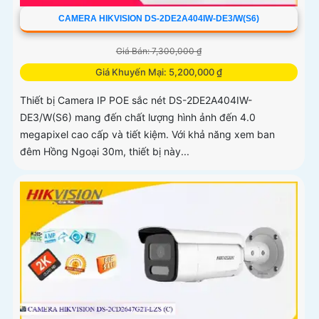
CAMERA HIKVISION DS-2DE2A404IW-DE3/W(S6)
Giá Bán: 7,300,000 ₫
Giá Khuyến Mại: 5,200,000 ₫
Thiết bị Camera IP POE sắc nét DS-2DE2A404IW-
DE3/W(S6) mang đến chất lượng hình ảnh đến 4.0
megapixel cao cấp và tiết kiệm. Với khả năng xem ban
đêm Hồng Ngoại 30m, thiết bị này...