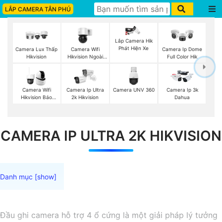
LẮP CAMERA TÂN PHÚ
Lắp Camera Hik
Phát Hiện Xe
Camera Wifi
Camera Lux Thấp
Camera Ip Dome
Hikvision Ngoài
Hikvision
Full Color Hik
Trời 360
Camera UNV 360
Camera Wifi
Camera Ip Ultra
Camera Ip 3k
Hikvision Báo
2k Hikvision
Dahua
Động
CAMERA IP ULTRA 2K HIKVISION
Đầu ghi camera hỗ trợ 4 ổ cứng là một giải pháp lý tưởng