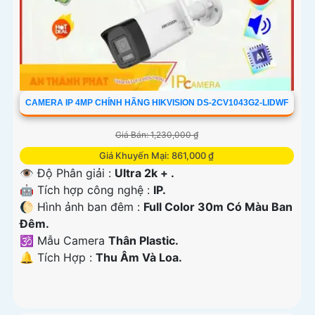
CAMERA IP 4MP CHÍNH HÃNG HIKVISION DS-2CV1043G2-LIDWF
Giá Bán: 1,230,000 ₫
Giá Khuyến Mại: 861,000 ₫
👁 Độ Phân giải :
Ultra 2k + .
🤖️ Tích hợp công nghệ :
IP.
🌔 Hình ảnh ban đêm :
Full Color 30m Có Màu Ban
Ðêm.
🕉️ Mẫu Camera
Thân Plastic.
️🔔 Tích Hợp :
Thu Âm Và Loa.