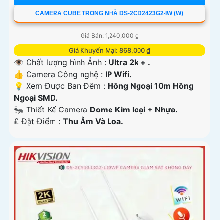
CAMERA CUBE TRONG NHÀ DS-2CD2423G2-IW (W)
Giá Bán: 1,240,000 ₫
Giá Khuyến Mại: 868,000 ₫
👁 Chất lượng hình Ảnh :
Ultra 2k + .
👍 Camera Công nghệ :
IP Wifi.
💡 Xem Được Ban Đêm :
Hồng Ngoại 10m Hồng
Ngoại SMD.
🐜 Thiết Kế Camera
Dome Kim loại + Nhựa.
️₤ Đặt Điểm :
Thu Âm Và Loa.