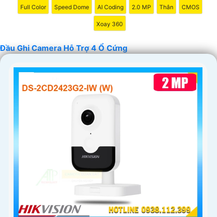
Full Color
Speed Dome
AI Coding
2.0 MP
Thân
CMOS
Xoay 360
Đầu Ghi Camera Hỗ Trợ 4 Ổ Cứng
'