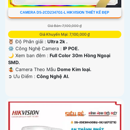
CAMERA DS-2CD2347G1-L HIKVISION THIẾT KẾ ĐẸP
Giá Bán: 7,100,000 ₫
Giá Khuyến Mại: 7,100,000 ₫
🦉 Độ Phân giải :
Ultra 2k .
⚙ Công Nghệ Camera :
IP POE.
🌙 Xem ban đêm :
Full Color 30m Hồng Ngoại
SMD.
🤹 Camera Theo Mẫu
Dome Kim loại.
️➲ Ưu Điểm :
Công Nghệ AI.