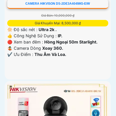
CAMERA HIKVISON DS-2DE3A404IWG-E/W
Giá Bán: 10,000,000 ₫
Giá Khuyến Mại: 8,500,000 ₫
🔆 Độ sắc nét :
Ultra 2k .
👍 Công Nghệ Sử Dụng :
IP.
🔴 Xem ban đêm :
Hồng Ngoại 50m Starlight.
🤹 Camera Dòng
Xoay 360.
️✔️ Ưu Điểm :
Thu Âm Và Loa.