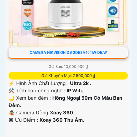
CAMERA HIKVISION DS-2DE3A404IW-DE/W
Giá Bán: 10,000,000 ₫
Giá Khuyến Mại: 7,500,000 ₫
️⚡ Hình Ành Chất Lượng :
Ultra 2k .
⚒ Tích hợp công nghệ :
IP Wifi.
🌙 Xem ban đêm :
Hồng Ngoại 50m Có Màu Ban
Đêm.
🤹 Camera Dòng
Xoay 360.
️⌘ Ưu Điểm :
Xoay 360 Thu Âm.