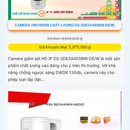
CAMERA HIKVISION CHẤT LƯỢNG DS-2DE3A400BW-DE/W
Giá Bán: 8,540,000 ₫
Giá Khuyến Mại: 5,975,000 ₫
Camera giám sát HD IP DS-2DE3A400BW-DE/W là một sản
phẩm chất lượng cao đáng chú ý trên thị trường. Với khả
năng chống ngược sáng DWDR 130db, camera này cho
phép bạn lắp đặt...