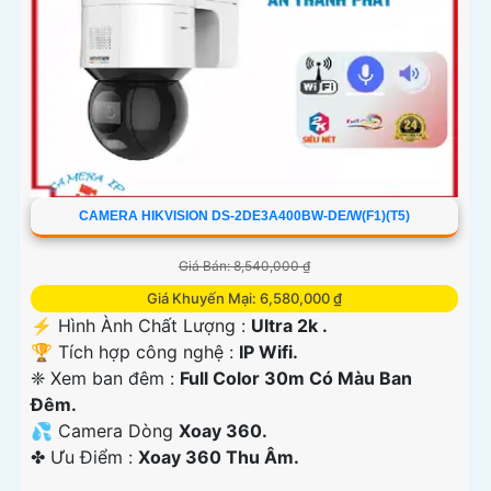
CAMERA HIKVISION DS-2DE3A400BW-DE/W(F1)(T5)
Giá Bán: 8,540,000 ₫
Giá Khuyến Mại: 6,580,000 ₫
️⚡ Hình Ành Chất Lượng :
Ultra 2k .
🏆 Tích hợp công nghệ :
IP Wifi.
❈ Xem ban đêm :
Full Color 30m Có Màu Ban
Đêm.
💦 Camera Dòng
Xoay 360.
️✤ Ưu Điểm :
Xoay 360 Thu Âm.