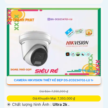
CAMERA HIKVISION THIẾT KẾ ĐẸP DS-2CD2347G1-LU ✨
Giá Bán: 7,350,000 ₫
Giá Khuyến Mại: 7,350,000 ₫
☀️ Chất lượng hình Ảnh :
Ultra 2k .