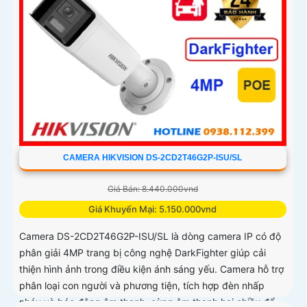
CAMERA HIKVISION DS-2CD2T46G2P-ISU/SL
Giá Bán: 8.440.000vnd
Giá Khuyến Mại: 5.150.000vnd
Camera DS-2CD2T46G2P-ISU/SL là dòng camera IP có độ
phân giải 4MP trang bị công nghệ DarkFighter giúp cải
thiện hình ảnh trong điều kiện ánh sáng yếu. Camera hỗ trợ
phân loại con người và phương tiện, tích hợp đèn nhấp
nháy và báo động âm thanh, cùng âm thanh hai chiều để