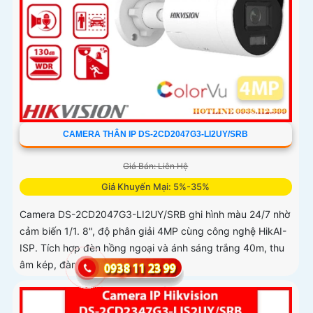
CAMERA THÂN IP DS-2CD2047G3-LI2UY/SRB
Giá Bán: Liên Hệ
Giá Khuyến Mại: 5%-35%
Camera DS-2CD2047G3-LI2UY/SRB ghi hình màu 24/7 nhờ
cảm biến 1/1. 8", độ phân giải 4MP cùng công nghệ HikAI-
ISP. Tích hợp đèn hồng ngoại và ánh sáng trắng 40m, thu
âm kép, đàm...