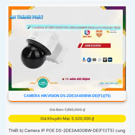
CAMERA HIKVISION DS-2DE3A400BW-DE(F1)(T5)
Giá Bán: 7,850,000 ₫
Giá Khuyến Mại: 5,520,000 ₫
Thiết bị Camera IP POE DS-2DE3A400BW-DE(F1)(T5) cung