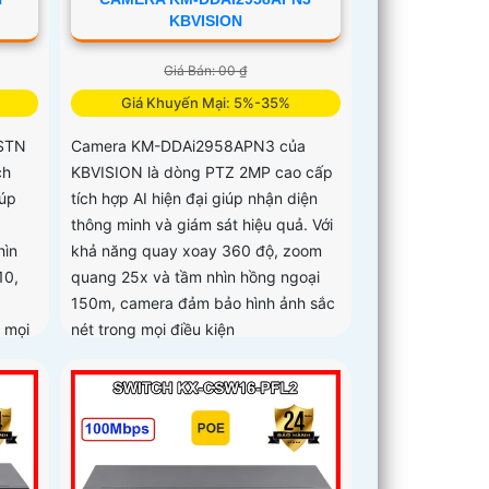
KBVISION
Giá Bán: 00 ₫
Giá Khuyến Mại: 5%-35%
STN
Camera KM-DDAi2958APN3 của
ch
KBVISION là dòng PTZ 2MP cao cấp
iúp
tích hợp AI hiện đại giúp nhận diện
thông minh và giám sát hiệu quả. Với
hìn
khả năng quay xoay 360 độ, zoom
10,
quang 25x và tầm nhìn hồng ngoại
150m, camera đảm bảo hình ảnh sắc
 mọi
nét trong mọi điều kiện