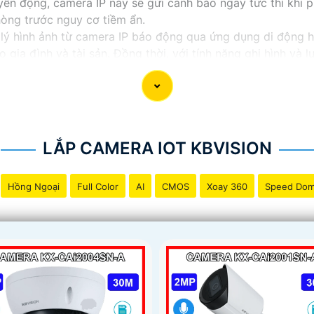
uyển động, camera IP này sẽ gửi cảnh báo ngay tức thì khi
hòng trước nguy cơ tiềm ẩn.
lý hình ảnh từ camera IP báo động qua ứng dụng di động h
 gia đình và tài sản. Đồng thời, với tính năng ghi hình và l
c định nguyên nhân hay giải quyết vấn đề một cách hiệu qu
LẮP CAMERA IOT KBVISION
Hồng Ngoại
Full Color
AI
CMOS
Xoay 360
Speed Do