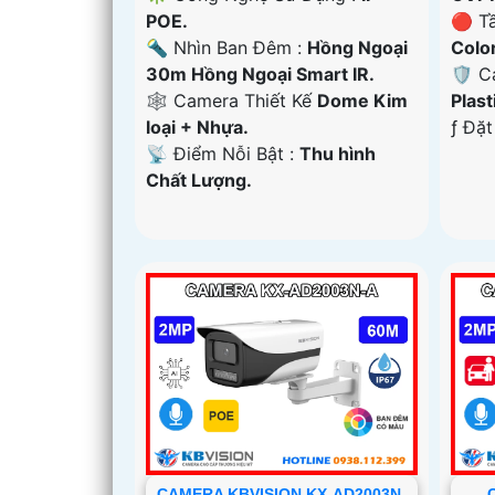
POE.
🔴 T
🔦 Nhìn Ban Đêm :
Hồng Ngoại
Colo
30m Hồng Ngoại Smart IR.
🛡 C
🕸️ Camera Thiết Kế
Dome Kim
Plast
loại + Nhựa.
️ƒ Đặ
️📡 Điểm Nỗi Bật :
Thu hình
Chất Lượng.
CAMERA KBVISION KX-AD2003N-