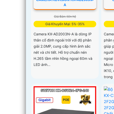
A
Giá Bán: liên hệ
Giá Khuyến Mại: 5%-35%
Camera KX-AD2003N-A là dòng IP
Came
thân cố định ngoài trời với độ phân
phân 
giải 2.0MP, cung cấp hình ảnh sắc
giúp p
nét và chi tiết. Hỗ trợ chuẩn nén
người
H.265 tầm nhìn hồng ngoại 60m và
ngoại
LED ánh...
Micro
IK10,
trong