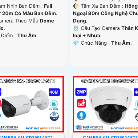
ầm Nhìn Ban Đêm :
Full
🌔 Tầm Xa Ban Đêm :
Hồng
r 20m Có Màu Ban Ðêm.
Ngoại 80m Công Nghệ Ch
amera Theo Mẫu
Dome
Dụng.
ic.
⛓ Cấu Tạo Camera
Thân 
t Điểm :
Thu Âm.
loại + Nhựa.
️💎 Chức Năng :
Thu Âm.
CAMERA KM-CD2901ASTN
CAMERA KM-CD2902AST