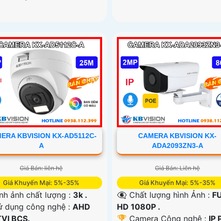
ERA KBVISION KX-AD5112C-
CAMERA KBVISION KX-
A
ADA2093ZN3-A
Giá Bán: liên hệ
Giá Bán: Liên hệ
Giá Khuyến Mại: 5%-35%
Giá Khuyến Mại: 5%-35%
nh ảnh chất lượng :
3k .
👁️‍🗨 Chất lượng hình Ảnh :
F
ử dụng công nghệ :
AHD
HD 1080P .
TVI BCS.
🏆 Camera Công nghệ :
IP 