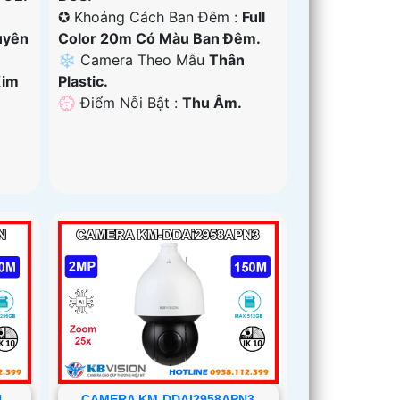
✪ Khoảng Cách Ban Đêm :
Full
uyên
Color 20m Có Màu Ban Ðêm.
❄ Camera Theo Mẫu
Thân
Kim
Plastic.
️💮 Điểm Nỗi Bật :
Thu Âm.
N
CAMERA KM-DDAI2958APN3