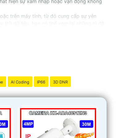
 phát hiện sự xâm nhập hoặc vận động không
oặc trên máy tính, từ đó cung cấp sự yên
ưu trữ dữ liệu, bạn có thể xem lại những gì đã
ả.
me
AI Coding
IP66
3D DNR