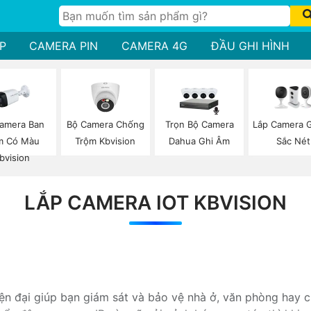
P
CAMERA PIN
CAMERA 4G
ĐẦU GHI HÌNH
amera Ban
Bộ Camera Chống
Trọn Bộ Camera
Lắp Camera G
m Có Màu
Trộm Kbvision
Dahua Ghi Âm
Sắc Nét
bvision
LẮP CAMERA IOT KBVISION
iện đại giúp bạn giám sát và bảo vệ nhà ở, văn phòng hay 