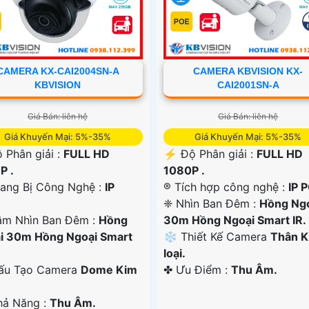
CAMERA KX-CAI2004SN-A
CAMERA KBVISION KX-
KBVISION
CAI2001SN-A
Giá Bán: liên hệ
Giá Bán: liên hệ
Giá Khuyến Mại: 5%-35%
Giá Khuyến Mại: 5%-35%
 Phân giải :
FULL HD
️⚡ Độ Phân giải :
FULL HD
P .
1080P .
rang Bị Công Nghệ :
IP
®️ Tích hợp công nghệ :
IP 
❈ Nhìn Ban Đêm :
Hồng Ng
ầm Nhìn Ban Đêm :
Hồng
30m Hồng Ngoại Smart IR.
i 30m Hồng Ngoại Smart
❄ Thiết Kế Camera
Thân 
loại.
ấu Tạo Camera
Dome Kim
️✤ Ưu Điểm :
Thu Âm.
Khả Năng :
Thu Âm.