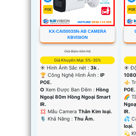
KX-CAI5003SN-AB CAMERA
KBVISION
Giá Bán: liên hệ
Giá Khuyến Mại: 5%-35%
☀️ Hình Ảnh Sắc nét :
3k .
☀️ Độ
🏆 Công Nghệ Hình Ảnh :
IP
1080
POE.
⚜️ T
✪ Xem Được Ban Đêm :
Hồng
POE.
Ngoại 80m Hồng Ngoại Smart
🌈 T
'
IR.
Ngoạ
💢 Mẫu Camera
Thân Kim loại.
IR.
️🎙 Khả Năng :
Thu Âm.
💦 C
loại.
️💫 