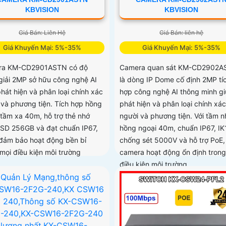
KBVISION
KBVISION
Giá Bán: Liên Hệ
Giá Bán: liên hệ
Giá Khuyến Mại: 5%-35%
Giá Khuyến Mại: 5%-35%
ra KM-CD2901ASTN có độ
Camera quan sát KM-CD2902A
giải 2MP sở hữu công nghệ AI
là dòng IP Dome cố định 2MP tí
hát hiện và phân loại chính xác
hợp công nghệ AI thông minh g
 và phương tiện. Tích hợp hồng
phát hiện và phân loại chính xác
 tầm xa 40m, hỗ trợ thẻ nhớ
người và phương tiện. Với tầm n
 SD 256GB và đạt chuẩn IP67,
hồng ngoại 40m, chuẩn IP67, IK
 đảm bảo hoạt động bền bỉ
chống sét 5000V và hỗ trợ PoE,
 mọi điều kiện môi trường
camera hoạt động ổn định trong
điều kiện môi trường