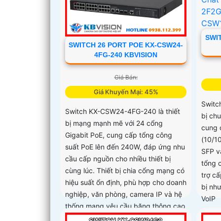
SWI
SWITCH 26 PORT POE KX-CSW24-
4FG-240 KBVISION
Giá Bán:
Giá Khuyến Mại: 45%
Switc
Switch KX-CSW24-4FG-240 là thiết
bị ch
bị mạng mạnh mẽ với 24 cổng
cung 
Gigabit PoE, cung cấp tổng công
(10/1
suất PoE lên đến 240W, đáp ứng nhu
SFP và
cầu cấp nguồn cho nhiều thiết bị
tổng 
cùng lúc. Thiết bị chia cổng mạng có
trợ c
hiệu suất ổn định, phù hợp cho doanh
bị như
nghiệp, văn phòng, camera IP và hệ
VoIP
thống mạng yêu cầu băng thông cao