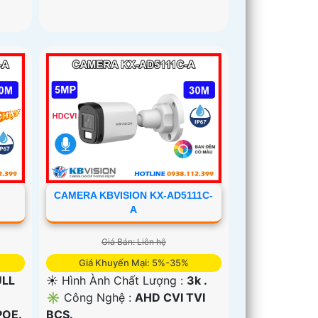
CAMERA KBVISION KX-AD5111C-
A
Giá Bán: Liên hệ
Giá Khuyến Mại: 5%-35%
ULL
☀️ Hình Ành Chất Lượng :
3k .
✳️ Công Nghệ :
AHD CVI TVI
POE.
BCS.