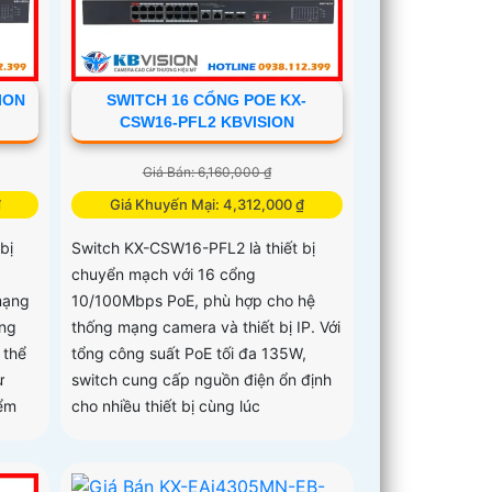
ION
SWITCH 16 CỔNG POE KX-
CSW16-PFL2 KBVISION
Giá Bán: 6,160,000 ₫
₫
Giá Khuyến Mại: 4,312,000 ₫
bị
Switch KX-CSW16-PFL2 là thiết bị
chuyển mạch với 16 cổng
mạng
10/100Mbps PoE, phù hợp cho hệ
ông
thống mạng camera và thiết bị IP. Với
 thể
tổng công suất PoE tối đa 135W,
ư
switch cung cấp nguồn điện ổn định
iểm
cho nhiều thiết bị cùng lúc