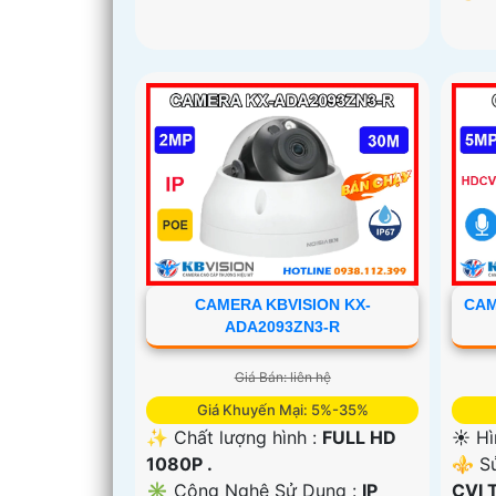
CAMERA KBVISION KX-
CAM
ADA2093ZN3-R
Giá Bán: liên hệ
Giá Khuyến Mại: 5%-35%
✨ Chất lượng hình :
FULL HD
☀️ Hì
1080P .
⚜️ S
✳️ Công Nghệ Sử Dụng :
IP
CVI 