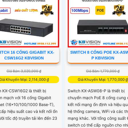
ITCH 16 CỔNG GIGABIT KX-
SWITCH 8 CỔNG POE KX-AS
CSW16G2 KBVISION
P KBVISION
Giá Bán: 3,020,000 ₫
Giá Bán: 1,770,000 ₫
Giá Khuyến Mại: 2,114,000 ₫
Giá Khuyến Mại: 1,770,000 ₫
h KX-CSW16G2 là thiết bị
Switch KX-ASW08-P là thiết bị
n mạch với 16 cổng Gigabit
chuyển mạch PoE 8 cổng cung 
net (16*10/100/1000 Base-T),
kết nối mạng ổn định và hiệu qu
cấp hiệu suất cao và kết nối ổn
hệ thống camera, WiFi và các thi
Với tốc độ truyền tải lên đến 23
mạng khác. Với tổng công suất
switch có thể cấp nguồn cho nh