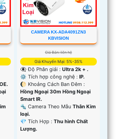
CAMERA KX-ADA4091ZN3
KBVISION
Giá Bán: liên hệ
Giá Khuyến Mại: 5%-35%
👁️‍🗨 Độ Phân giải :
Ultra 2k + .
⚙ Tích hợp công nghệ :
IP.
POE.
🌔 Khoảng Cách Ban Đêm :
oại
Hồng Ngoại 30m Hồng Ngoại
Smart IR.
Kim
🔩 Camera Theo Mẫu
Thân Kim
loại.
️💎 Tích Hợp :
Thu hình Chất
Lượng.