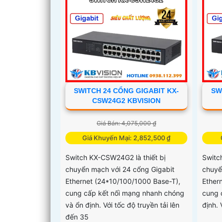
SWITCH 24 CỔNG GIGABIT KX-
SW
CSW24G2 KBVISION
Giá Bán: 4,075,000 ₫
Giá Khuyến Mại: 2,852,500 ₫
Switch KX-CSW24G2 là thiết bị
Switc
chuyển mạch với 24 cổng Gigabit
chuyể
Ethernet (24*10/100/1000 Base-T),
Ether
cung cấp kết nối mạng nhanh chóng
cung 
và ổn định. Với tốc độ truyền tải lên
định. 
đến 35