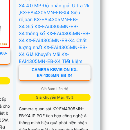
W08-
CAMERA KBVISION KX-
EAI4305MN-EB-X4
Giá Bán: Liên Hệ
Giá Khuyến Mại: 45%
cấp
ả cho
Camera quan sát KX-EAi4305MN-
ết bị
EB-X4 IP POE tích hợp công nghệ AI
 65W,
thông minh hiệu quả phát hiện nhận
iều
diện khuôn mặt và chụp ảnh khuông