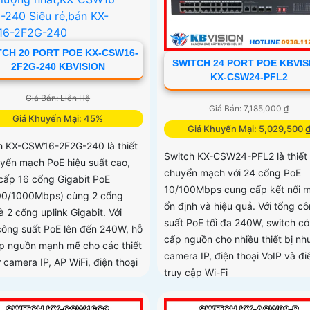
TCH 20 PORT POE KX-CSW16-
SWITCH 24 PORT POE KBVIS
2F2G-240 KBVISION
KX-CSW24-PFL2
Giá Bán: Liên Hệ
Giá Bán: 7,185,000 ₫
Giá Khuyến Mại: 45%
Giá Khuyến Mại: 5,029,500 
h KX-CSW16-2F2G-240 là thiết
Switch KX-CSW24-PFL2 là thiết 
uyển mạch PoE hiệu suất cao,
chuyển mạch với 24 cổng PoE
cấp 16 cổng Gigabit PoE
10/100Mbps cung cấp kết nối 
00/1000Mbps) cùng 2 cổng
ổn định và hiệu quả. Với tổng c
 2 cổng uplink Gigabit. Với
suất PoE tối đa 240W, switch có
công suất PoE lên đến 240W, hỗ
cấp nguồn cho nhiều thiết bị nh
ấp nguồn mạnh mẽ cho các thiết
camera IP, điện thoại VoIP và đ
 camera IP, AP WiFi, điện thoại
truy cập Wi-Fi