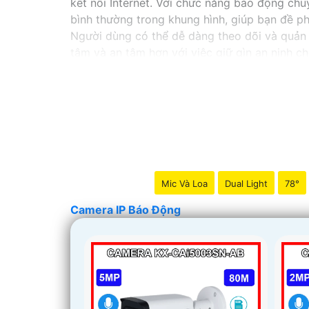
kết nối Internet. Với chức năng báo động ch
bình thường trong khung hình, giúp bạn đề p
Người dùng có thể dễ dàng theo dõi và quản 
tâm và an tâm hơn với việc giữ gìn an ninh cho
xảy ra trong quá khứ để phục vụ cho việc xá
Mic Và Loa
Dual Light
78°
Camera IP Báo Động