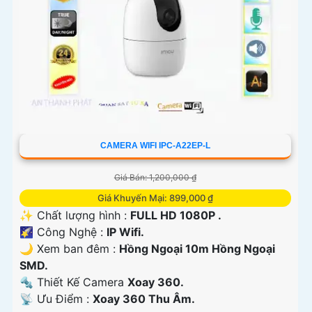
CAMERA WIFI IPC-A22EP-L
Giá Bán: 1,200,000 ₫
Giá Khuyến Mại: 899,000 ₫
✨ Chất lượng hình :
FULL HD 1080P .
🌠 Công Nghệ :
IP Wifi.
🌙 Xem ban đêm :
Hồng Ngoại 10m Hồng Ngoại
SMD.
🔩 Thiết Kế Camera
Xoay 360.
️📡 Ưu Điểm :
Xoay 360 Thu Âm.