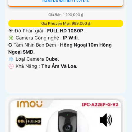
CAMERA WIFI IPC C22EP A
Giá Bán: 1,200,000 ₫
Giá Khuyến Mại: 999,000 ₫
☀️ Độ Phân giải :
FULL HD 1080P .
✳️ Camera Công nghệ :
IP Wifi.
✪ Tầm Nhìn Ban Đêm :
Hồng Ngoại 10m Hồng
Ngoại SMD.
❄ Loại Camera
Cube.
️💮 Khả Năng :
Thu Âm Và Loa.