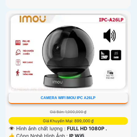
CAMERA WIFI IMOU IPC A26LP
Giá Bán: 1,000,000 ₫
Giá Khuyến Mại: 899,000 ₫
👁 Hình ảnh chất lượng :
FULL HD 1080P .
👍 Công Nghệ Hình Ảnh :
IP Wifi.