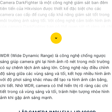
Camera DarkFighter là một công nghệ giám sát ban đêm
tiên tiến của Hikvision được thiết kế đặc biệt cho các
camera cao cấp để cung cấp khả năng giám sát tốt trong
môi trường ánh sáng tối. Với công nghệ cảm biến hình ảnh
của camera DarkFighter bạn có thể quan sát rõ ràng và chi
tiết ngay cả trong điều kiện ánh sáng yếu. Công nghệ
DarkFighter của Hikvision cung cấp khả năng tái tạo màu
sắc chính xác và hình ảnh sắc nét, cho phép bạn nhìn rõ
ràng vào ban đêm mà không cần ánh sáng phụ.
WDR (Wide Dynamic Range) là công nghệ chống ngược
sáng giúp camera ghi lại hình ảnh rõ nét trong môi trường
có sự chênh lệch ánh sáng lớn. Công nghệ này điều chỉnh
độ sáng giữa các vùng sáng và tối, kết hợp nhiều hình ảnh
với độ phơi sáng khác nhau để tạo ra hình ảnh cân bằng,
chi tiết. Nhờ WDR, camera có thể hiển thị rõ ràng các chi
tiết trong cả vùng sáng và tối, tránh hiện tượng nhòe hình
ảnh khi gặp ánh sáng mạnh.