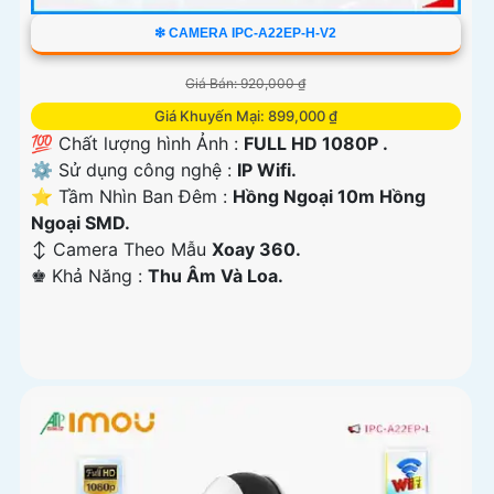
❇ CAMERA IPC-A22EP-H-V2
Giá Bán: 920,000 ₫
Giá Khuyến Mại: 899,000 ₫
💯 Chất lượng hình Ảnh :
FULL HD 1080P .
⚙ Sử dụng công nghệ :
IP Wifi.
⭐ Tầm Nhìn Ban Đêm :
Hồng Ngoại 10m Hồng
Ngoại SMD.
↕️ Camera Theo Mẫu
Xoay 360.
️♚ Khả Năng :
Thu Âm Và Loa.