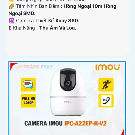
🌈 Tầm Nhìn Ban Đêm :
Hồng Ngoại 10m Hồng
Ngoại SMD.
🕉️ Camera Thiết Kế
Xoay 360.
️₤ Khả Năng :
Thu Âm Và Loa.