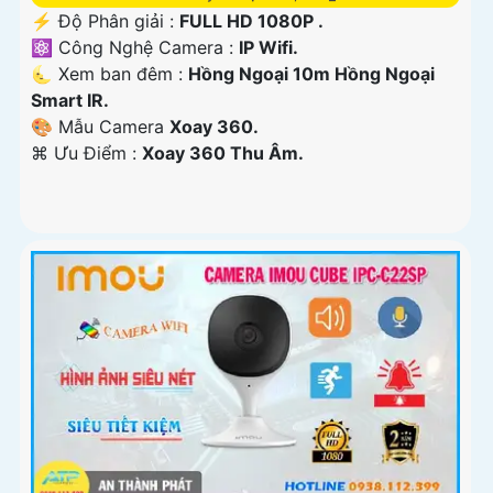
️⚡ Độ Phân giải :
FULL HD 1080P .
⚛️ Công Nghệ Camera :
IP Wifi.
🌜 Xem ban đêm :
Hồng Ngoại 10m Hồng Ngoại
Smart IR.
🎨 Mẫu Camera
Xoay 360.
️⌘ Ưu Điểm :
Xoay 360 Thu Âm.