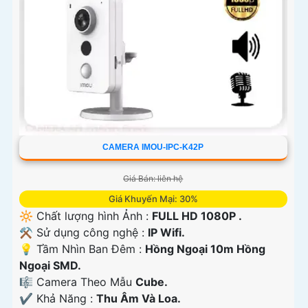
CAMERA IMOU-IPC-K42P
Giá Bán: liên hệ
Giá Khuyến Mại: 30%
🔆 Chất lượng hình Ảnh :
FULL HD 1080P .
⚒ Sử dụng công nghệ :
IP Wifi.
💡 Tầm Nhìn Ban Đêm :
Hồng Ngoại 10m Hồng
Ngoại SMD.
🎼️ Camera Theo Mẫu
Cube.
️✔️ Khả Năng :
Thu Âm Và Loa.