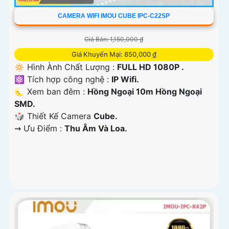
CAMERA WIFI IMOU CUBE IPC-C22SP
Giá Bán: 1,150,000 ₫
Giá Khuyến Mại: 850,000 ₫
🔅 Hình Ành Chất Lượng :
FULL HD 1080P .
⚛️ Tích hợp công nghệ :
IP Wifi.
🌜 Xem ban đêm :
Hồng Ngoại 10m Hồng Ngoại
SMD.
🎲 Thiết Kế Camera
Cube.
️⇝ Ưu Điểm :
Thu Âm Và Loa.