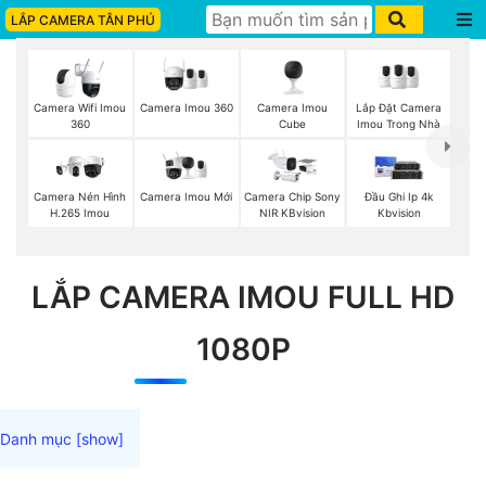
LẮP CAMERA TÂN PHÚ
Camera Imou 360
Camera Imou
Lắp Đặt Camera
Camera Wifi Imou
Cube
Imou Trong Nhà
360
Camera Imou Mới
Camera Nén Hình
Camera Chip Sony
Đầu Ghi Ip 4k
H.265 Imou
NIR KBvision
Kbvision
LẮP CAMERA IMOU FULL HD
1080P