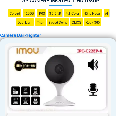
LẮP CAMERA IMOU FULL HD 1080P
'
Có Led
128GB
IP66
3D DNR
Full Color
Hồng Ngoại
AI
Dual Light
Thân
Speed Dome
CMOS
Xoay 360
Camera DarkFighter