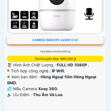
CAMERA IMOU IPC A22EP G V2
Giá Bán: 1,040,000 ₫
Giá Khuyến Mại: 899,000 ₫
🦉 Hình Ành Chất Lượng :
FULL HD 1080P .
®️ Tích hợp công nghệ :
IP Wifi.
❈ Xem ban đêm :
Hồng Ngoại 10m Hồng Ngoại
SMD.
💦 Mẫu Camera
Xoay 360.
️🔈 Ưu Điểm :
Thu Âm Và Loa.