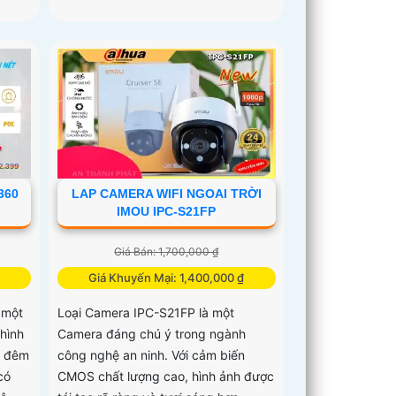
360
LAP CAMERA WIFI NGOAI TRỜI
IMOU IPC-S21FP
Giá Bán: 1,700,000 ₫
₫
Giá Khuyến Mại: 1,400,000 ₫
 một
Loại Camera IPC-S21FP là một
 hình
Camera đáng chú ý trong ngành
n đêm
công nghệ an ninh. Với cảm biến
có
CMOS chất lượng cao, hình ảnh được