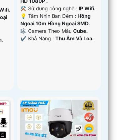
HD 1080P .
⚒ Sử dụng công nghệ :
IP Wifi.
Wifi.
💡 Tầm Nhìn Ban Đêm :
Hồng
oại
Ngoại 10m Hồng Ngoại SMD.
🎼️ Camera Theo Mẫu
Cube.
️✔️ Khả Năng :
Thu Âm Và Loa.
a.