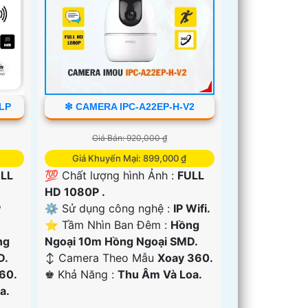
6LP
❇ CAMERA IPC-A22EP-H-V2
Giá Bán: 920,000 ₫
Giá Khuyến Mại: 899,000 ₫
LL
💯 Chất lượng hình Ảnh :
FULL
HD 1080P .
P
⚙ Sử dụng công nghệ :
IP Wifi.
⭐ Tầm Nhìn Ban Đêm :
Hồng
ng
Ngoại 10m Hồng Ngoại SMD.
D.
↕️ Camera Theo Mẫu
Xoay 360.
60.
️♚ Khả Năng :
Thu Âm Và Loa.
a.