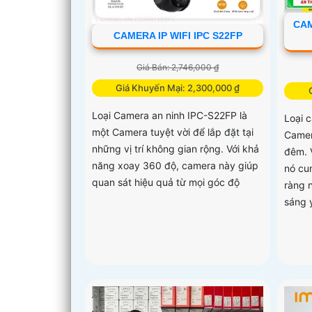
CAM
CAMERA IP WIFI IPC S22FP
Giá Bán: 2,746,000 ₫
Giá Khuyến Mại: 2,300,000 ₫
Loại Camera an ninh IPC-S22FP là
Loại 
một Camera tuyệt vời để lắp đặt tại
Camer
những vị trí không gian rộng. Với khả
đêm. 
năng xoay 360 độ, camera này giúp
nó cu
quan sát hiệu quả từ mọi góc độ
ràng 
sáng 