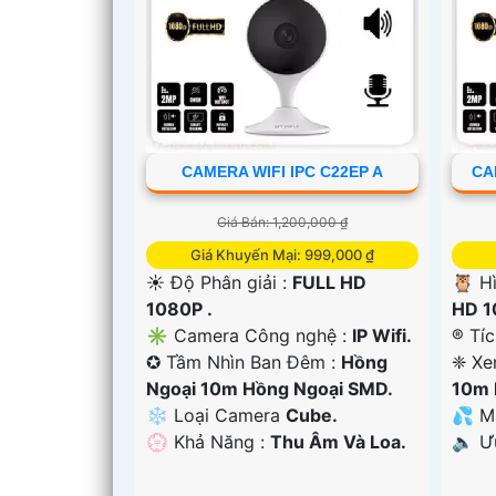
CAMERA WIFI IPC C22EP A
CA
Giá Bán: 1,200,000 ₫
Giá Khuyến Mại: 999,000 ₫
☀️ Độ Phân giải :
FULL HD
🦉 H
1080P .
HD 1
✳️ Camera Công nghệ :
IP Wifi.
®️ Tí
'
✪ Tầm Nhìn Ban Đêm :
Hồng
❈ Xe
Ngoại 10m Hồng Ngoại SMD.
10m 
❄ Loại Camera
Cube.
💦 M
️💮 Khả Năng :
Thu Âm Và Loa.
️🔈 