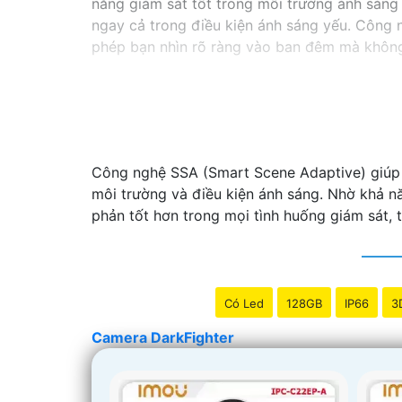
năng giám sát tốt trong môi trường ánh sáng 
ngay cả trong điều kiện ánh sáng yếu. Công n
phép bạn nhìn rõ ràng vào ban đêm mà khôn
Công nghệ SSA (Smart Scene Adaptive) giúp c
môi trường và điều kiện ánh sáng. Nhờ khả nă
phản tốt hơn trong mọi tình huống giám sát,
Có Led
128GB
IP66
3
Camera DarkFighter