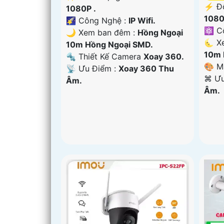
️⚡ Đ
1080P .
1080
🌠 Công Nghệ :
IP Wifi.
⚛️ C
🌙 Xem ban đêm :
Hồng Ngoại
🌜 X
10m Hồng Ngoại SMD.
10m 
🔩 Thiết Kế Camera
Xoay 360.
🎨 M
️📡 Ưu Điểm :
Xoay 360 Thu
️⌘ Ư
Âm.
Âm.