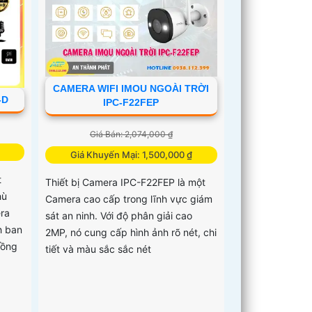
CAMERA WIFI IMOU NGOÀI TRỜI
-D
IPC-F22FEP
Giá Bán: 2,074,000 ₫
Giá Khuyến Mại: 1,500,000 ₫
t
Thiết bị Camera IPC-F22FEP là một
hù
Camera cao cấp trong lĩnh vực giám
ra
sát an ninh. Với độ phân giải cao
h ban
2MP, nó cung cấp hình ảnh rõ nét, chi
Hồng
tiết và màu sắc sắc nét