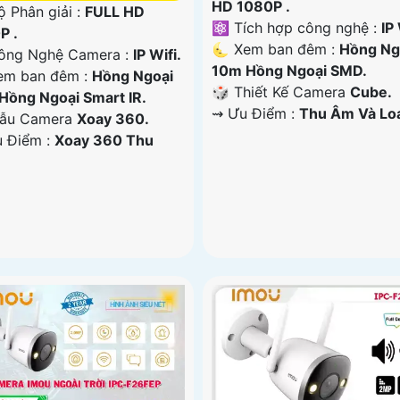
HD 1080P .
ộ Phân giải :
FULL HD
⚛️ Tích hợp công nghệ :
IP 
P .
🌜 Xem ban đêm :
Hồng Ng
ông Nghệ Camera :
IP Wifi.
10m Hồng Ngoại SMD.
em ban đêm :
Hồng Ngoại
🎲 Thiết Kế Camera
Cube.
Hồng Ngoại Smart IR.
️⇝ Ưu Điểm :
Thu Âm Và Lo
ẫu Camera
Xoay 360.
u Điểm :
Xoay 360 Thu