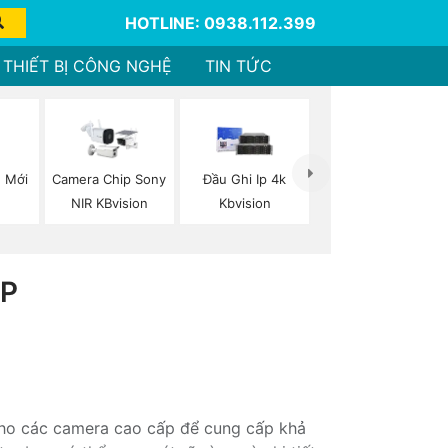
HOTLINE: 0938.112.399
THIẾT BỊ CÔNG NGHỆ
TIN TỨC
 Mới
Camera Chip Sony
Đầu Ghi Ip 4k
NIR KBvision
Kbvision
0P
 cho các camera cao cấp để cung cấp khả