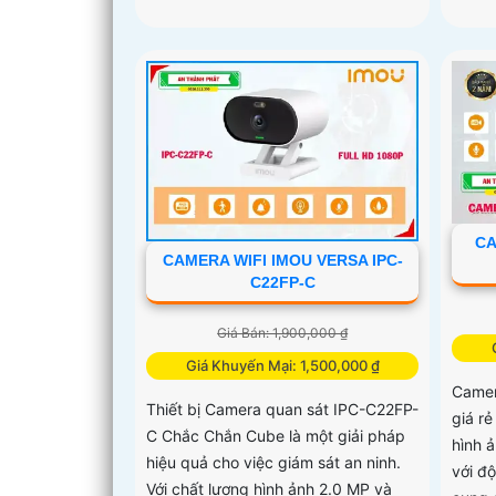
CA
CAMERA WIFI IMOU VERSA IPC-
C22FP-C
Giá Bán: 1,900,000 ₫
Giá Khuyến Mại: 1,500,000 ₫
Camer
Thiết bị Camera quan sát IPC-C22FP-
giá r
C Chắc Chắn Cube là một giải pháp
hình 
hiệu quả cho việc giám sát an ninh.
với đ
Với chất lượng hình ảnh 2.0 MP và