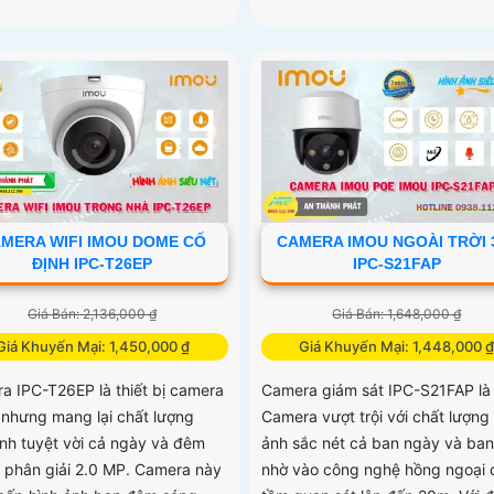
MERA WIFI IMOU DOME CỐ
CAMERA IMOU NGOÀI TRỜI 
ĐỊNH IPC-T26EP
IPC-S21FAP
Giá Bán: 2,136,000 ₫
Giá Bán: 1,648,000 ₫
Giá Khuyến Mại: 1,450,000 ₫
Giá Khuyến Mại: 1,448,000 
a IPC-T26EP là thiết bị camera
Camera giám sát IPC-S21FAP là
ẻ nhưng mang lại chất lượng
Camera vượt trội với chất lượng
ảnh tuyệt vời cả ngày và đêm
ảnh sắc nét cả ban ngày và ba
ộ phân giải 2.0 MP. Camera này
nhờ vào công nghệ hồng ngoại 