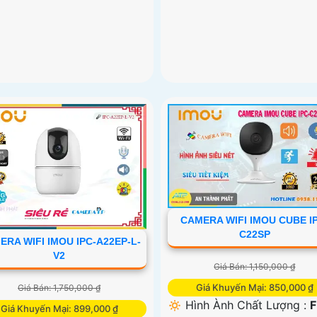
CAMERA WIFI IMOU CUBE I
C22SP
ERA WIFI IMOU IPC-A22EP-L-
V2
Giá Bán: 1,150,000 ₫
Giá Khuyến Mại: 850,000 ₫
Giá Bán: 1,750,000 ₫
🔅 Hình Ành Chất Lượng :
F
Giá Khuyến Mại: 899,000 ₫