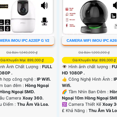
MERA IMOU IPC A22EP G V2
CAMERA WIFI IMOU IPC A2
Giá Bán: 1,040,000 ₫
Giá Bán: 1,000,000 ₫
Giá Khuyến Mại: 899,000 ₫
Giá Khuyến Mại: 899,000 ₫
ình Ành Chất Lượng :
FULL
👁 Hình ảnh chất lượng :
FU
080P .
HD 1080P .
ch hợp công nghệ :
IP Wifi.
👍 Công Nghệ Hình Ảnh :
I
m ban đêm :
Hồng Ngoại
Wifi.
Hồng Ngoại SMD.
🌈 Tầm Nhìn Ban Đêm :
Hồ
ẫu Camera
Xoay 360.
Ngoại 10m Hồng Ngoại SM
Ưu Điểm :
Thu Âm Và Loa.
🕉️ Camera Thiết Kế
Xoay 3
️₤ Khả Năng :
Thu Âm Và Lo