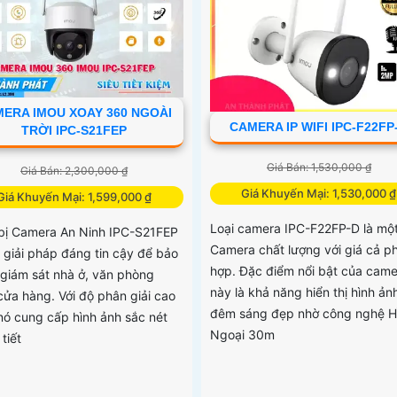
ERA IMOU XOAY 360 NGOÀI
CAMERA IP WIFI IPC-F22FP
TRỜI IPC-S21FEP
Giá Bán: 1,530,000 ₫
Giá Bán: 2,300,000 ₫
Giá Khuyến Mại: 1,530,000 ₫
Giá Khuyến Mại: 1,599,000 ₫
Loại camera IPC-F22FP-D là mộ
 bị Camera An Ninh IPC-S21FEP
Camera chất lượng với giá cả p
t giải pháp đáng tin cậy để bảo
hợp. Đặc điểm nổi bật của came
 giám sát nhà ở, văn phòng
này là khả năng hiển thị hình ản
cửa hàng. Với độ phân giải cao
đêm sáng đẹp nhờ công nghệ 
nó cung cấp hình ảnh sắc nét
Ngoại 30m
 tiết