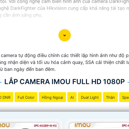
tối. Với công nghệ cảm biến hình ảnh của camera DarkFighte
ghệ DarkFighter của Hikvision cung cấp khả năng tái tạo m
g cần ánh sáng phụ.
amera tự động điều chỉnh các thiết lập hình ảnh như độ p
ng nhận diện và tối ưu hóa cảnh quay, SSA cải thiện chất l
 từ ban ngày đến ban đêm.
LẮP CAMERA IMOU FULL HD 1080P
D DNR
Full Color
Hồng Ngoại
AI
Dual Light
Thân
Spe