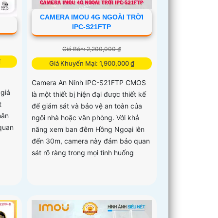
CAMERA IMOU 4G NGOÀI TRỜI
IPC-S21FTP
Giá Bán: 2,200,000 ₫
₫
Giá Khuyến Mại: 1,900,000 ₫
Camera An Ninh IPC-S21FTP CMOS
 giá
là một thiết bị hiện đại được thiết kế
t
để giám sát và bảo vệ an toàn của
hân
ngôi nhà hoặc văn phòng. Với khả
 quan
năng xem ban đêm Hồng Ngoại lên
đến 30m, camera này đảm bảo quan
sát rõ ràng trong mọi tình huống