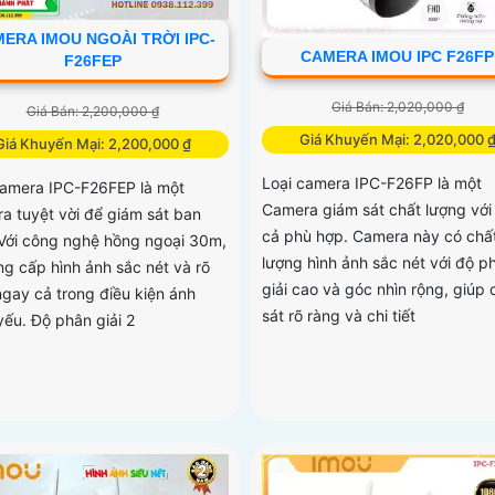
ERA IMOU NGOÀI TRỜI IPC-
CAMERA IMOU IPC F26FP
F26FEP
Giá Bán: 2,020,000 ₫
Giá Bán: 2,200,000 ₫
Giá Khuyến Mại: 2,020,000 
Giá Khuyến Mại: 2,200,000 ₫
Loại camera IPC-F26FP là một
camera IPC-F26FEP là một
Camera giám sát chất lượng với
a tuyệt vời để giám sát ban
cả phù hợp. Camera này có chấ
Với công nghệ hồng ngoại 30m,
lượng hình ảnh sắc nét với độ p
ng cấp hình ảnh sắc nét và rõ
giải cao và góc nhìn rộng, giúp
ngay cả trong điều kiện ánh
sát rõ ràng và chi tiết
yếu. Độ phân giải 2