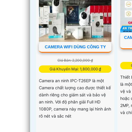
CAM
CAMERA WIFI DÙNG CÔNG TY
Giá Bán: 2,200,000 ₫
Giá Khuyến Mại: 1,800,000 ₫
Thiết
Camera an ninh IPC-T26EP là một
là mộ
Camera chất lượng cao được thiết kế
vệ và
dành riêng cho giám sát và bảo vệ
hoặc 
an ninh. Với độ phân giải Full HD
2MP, 
1080P, camera này mang lại hình ảnh
và chi
rõ nét và sắc nét