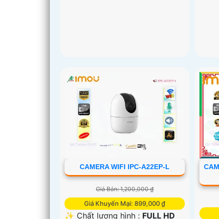
CAMERA WIFI IPC-A22EP-L
CAM
Giá Bán: 1,200,000 ₫
Giá Khuyến Mại: 899,000 ₫
✨ Chất lượng hình :
FULL HD