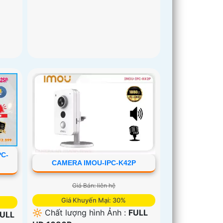
PC-
CAMERA IMOU-IPC-K42P
Giá Bán: liên hệ
Giá Khuyến Mại: 30%
🔆 Chất lượng hình Ảnh :
FULL
ULL