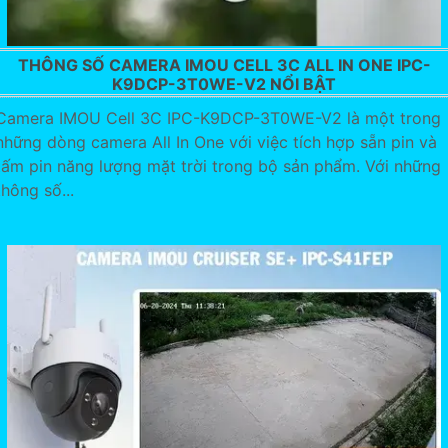
THÔNG SỐ CAMERA IMOU CELL 3C ALL IN ONE IPC-
K9DCP-3T0WE-V2 NỔI BẬT
Camera IMOU Cell 3C IPC-K9DCP-3T0WE-V2 là một trong
những dòng camera All In One với việc tích hợp sẵn pin và
tấm pin năng lượng mặt trời trong bộ sản phẩm. Với những
thông số...