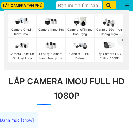
LẮP CAMERA TÂN PHÚ
Camera Imou 360
Camera Chuẩn
Camera Wifi Imou
Camera 360 Imou
Onvif Imou
Báo Động
Chống Trộm
Lắp Đặt Camera
Lắp Camera UNV
Camera Thiết Kế
Camera IP PoE
Imou Trong Nhà
Full Hd 1080P
Kim Loại Imou
Dahua
LẮP CAMERA IMOU FULL HD
1080P