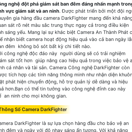
ông nghệ đột phá giám sát ban đêm đáng nhấn mạnh tron
ĩnh vực giám sát và an ninh
. Được phát triển bởi một đội ng
huyên gia hàng đầu camera DarkFighter mang đến khả năn
uan sát rõ nét màu sắc trung thực ngay cả trong điều kiện
nh sáng yếu. Mang lại sự khác biệt Camera An Thành Phát 
hể nhận biết camera hoạt động hiệu quả vào cả ban ngày lẫ
an đêm không bỏ sót bất kỳ chi tiết nào.
ới công nghệ độc đáo này người dùng sẽ có trải nghiệm
iám sát tốt hơn giúp nâng cao hiệu quả trong việc bảo vệ 
inh cá nhân và tài sản. Camera Công nghệ
DarkFighter còn
ược tích hợp các tính năng thông minh như nhận diện khuô
ặt phát hiện chuyển động, hỗ trợ quản lý dễ dàng và hiệu
uả hơn.Bạn có thể tin tưởng vào công nghệ đỉnh cao này
ể an ninh cho mọi không gian.
Thông Số Camera DarkFighter
amera DarkFighter là sự lựa chọn hàng đầu cho bảo vệ an
inh đêm và ngày với độ nhạy sáng ấn tượng. Với khả năng