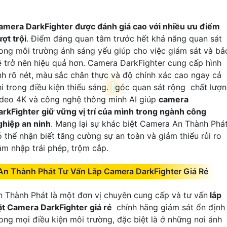
amera DarkFighter được đánh giá cao với nhiều ưu điểm
ợt trội
. Điểm đáng quan tâm trước hết khả năng quan sát
rong môi trường ánh sáng yếu giúp cho việc giám sát và bả
ệ trở nên hiệu quả hơn. Camera DarkFighter cung cấp hình
nh rõ nét, màu sắc chân thực và độ chính xác cao ngay cả
hi trong điều kiện thiếu sáng.
góc quan sát rộng chất lượ
ideo 4K và công nghệ thông minh AI giúp
camera
arkFighter giữ vững vị trí của mình trong ngành công
ghiệp an ninh
. Mang lại sự khác biệt Camera An Thành Phá
ó thể nhận biết tăng cường sự an toàn và giảm thiểu rủi ro
âm nhập trái phép, trộm cắp.
An Thành Phát Tư Vấn Lắp Camera DarkFighter Giá Rẻ
n Thành Phát là một đơn vị chuyên cung cấp và tư vấn
lắp
ặt Camera DarkFighter giá rẻ
chính hãng giám sát ổn định
rong mọi điều kiện môi trường, đặc biệt là ở những nơi ánh