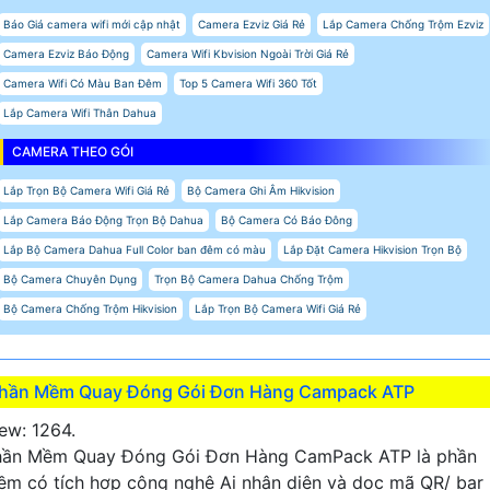
Báo Giá camera wifi mới cập nhật
Camera Ezviz Giá Rẻ
Lắp Camera Chống Trộm Ezviz
Camera Ezviz Báo Động
Camera Wifi Kbvision Ngoài Trời Giá Rẻ
Camera Wifi Có Màu Ban Đêm
Top 5 Camera Wifi 360 Tốt
Lắp Camera Wifi Thân Dahua
CAMERA THEO GÓI
Lắp Trọn Bộ Camera Wifi Giá Rẻ
Bộ Camera Ghi Âm Hikvision
Lắp Camera Báo Động Trọn Bộ Dahua
Bộ Camera Có Báo Đông
Lắp Bộ Camera Dahua Full Color ban đêm có màu
Lắp Đặt Camera Hikvision Trọn Bộ
Bộ Camera Chuyên Dụng
Trọn Bộ Camera Dahua Chống Trộm
Bộ Camera Chống Trộm Hikvision
Lắp Trọn Bộ Camera Wifi Giá Rẻ
hần Mềm Quay Đóng Gói Đơn Hàng Campack ATP
ew: 1264.
hần Mềm Quay Đóng Gói Đơn Hàng CamPack ATP là phần
m có tích hợp công nghệ Ai nhận diện và dọc mã QR/ bar