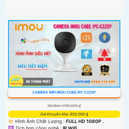
CAMERA WIFI IMOU CUBE IPC-C22SP
Giá Bán: 1,150,000 ₫
Giá Khuyến Mại: 850,000 ₫
🔅 Hình Ành Chất Lượng :
FULL HD 1080P .
⚛️ Tích hợp công nghệ :
IP Wifi.