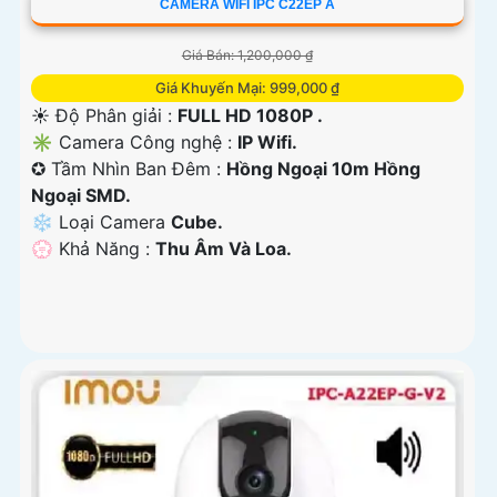
CAMERA WIFI IPC C22EP A
Giá Bán: 1,200,000 ₫
Giá Khuyến Mại: 999,000 ₫
☀️ Độ Phân giải :
FULL HD 1080P .
✳️ Camera Công nghệ :
IP Wifi.
✪ Tầm Nhìn Ban Đêm :
Hồng Ngoại 10m Hồng
Ngoại SMD.
❄ Loại Camera
Cube.
️💮 Khả Năng :
Thu Âm Và Loa.