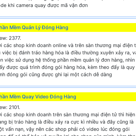
de khi camera quay được mã vận đơn
hần Mềm Quản Lý Đóng Hàng
ew: 2377.
i các shop kinh doanh online và trên sàn thương mại điện 
ì việc bị đánh tráo hàng hóa là điều thường xuyên xảy ra, v
n việc sử dụng hệ thống phần mềm quản lý đơn hàng, nhìn
ấy được quá trình đóng gói hàng hóa, kèm theo đấy là quy
ình đóng gói cũng được ghi lại một cách dễ dàng
hần Mềm Quay Video Đóng Hàng
ew: 2101.
i các shop kinh doanh trên sàn thương mại điện tử thì hiện
ạng bị tráo hàng là điều xảy ra cực kì nhiều và đây cũng là
t vấn nạn, vậy nên các shop phải có video lúc đóng gói