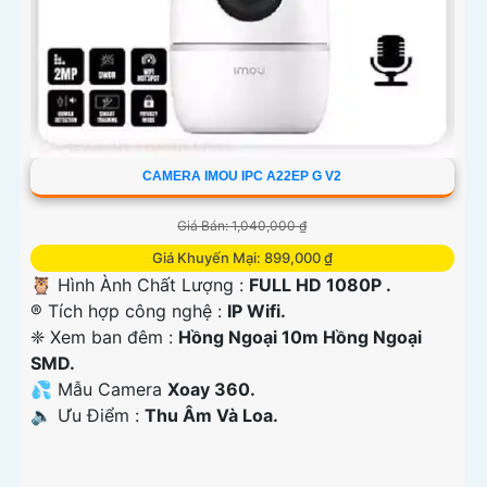
CAMERA IMOU IPC A22EP G V2
Giá Bán: 1,040,000 ₫
Giá Khuyến Mại: 899,000 ₫
🦉 Hình Ành Chất Lượng :
FULL HD 1080P .
®️ Tích hợp công nghệ :
IP Wifi.
❈ Xem ban đêm :
Hồng Ngoại 10m Hồng Ngoại
SMD.
💦 Mẫu Camera
Xoay 360.
️🔈 Ưu Điểm :
Thu Âm Và Loa.