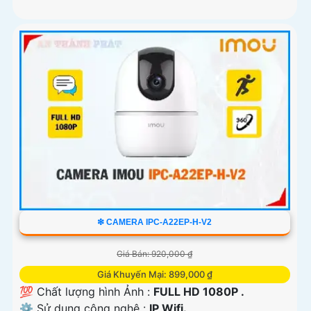
❇ CAMERA IPC-A22EP-H-V2
Giá Bán: 920,000 ₫
Giá Khuyến Mại: 899,000 ₫
💯 Chất lượng hình Ảnh :
FULL HD 1080P .
⚙ Sử dụng công nghệ :
IP Wifi.