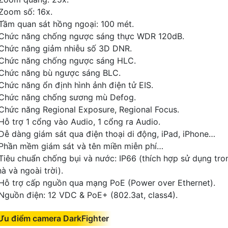
 Zoom số: 16x.
 Tầm quan sát hồng ngoại: 100 mét.
 Chức năng chống ngược sáng thực WDR 120dB.
 Chức năng giảm nhiễu số 3D DNR.
 Chức năng chống ngược sáng HLC.
 Chức năng bù ngược sáng BLC.
 Chức năng ổn định hình ảnh điện tử EIS.
 Chức năng chống sương mù Defog.
 Chức năng Regional Exposure, Regional Focus.
 Hỗ trợ 1 cổng vào Audio, 1 cổng ra Audio.
 Dễ dàng giám sát qua điện thoại di động, iPad, iPhone…
 Phần mềm giám sát và tên miền miễn phí…
 Tiêu chuẩn chống bụi và nước: IP66 (thích hợp sử dụng tro
à và ngoài trời).
 Hỗ trợ cấp nguồn qua mạng PoE (Power over Ethernet).
 Nguồn điện: 12 VDC & PoE+ (802.3at, class4).
Ưu điểm camera DarkFighter