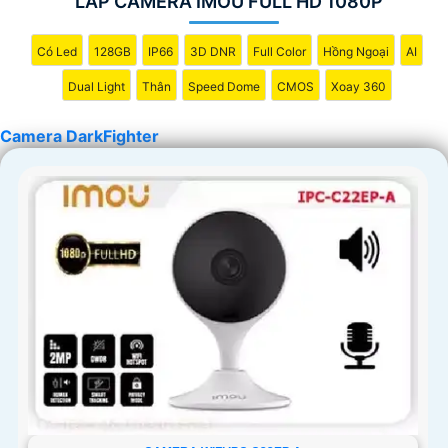
LẮP CAMERA IMOU FULL HD 1080P
'
Có Led
128GB
IP66
3D DNR
Full Color
Hồng Ngoại
AI
Dual Light
Thân
Speed Dome
CMOS
Xoay 360
Camera DarkFighter