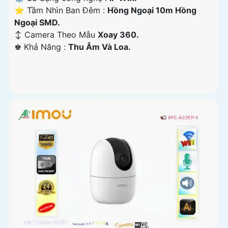
⭐ Tầm Nhìn Ban Đêm :
Hồng Ngoại 10m Hồng
Ngoại SMD.
↕️ Camera Theo Mẫu
Xoay 360.
️♚ Khả Năng :
Thu Âm Và Loa.