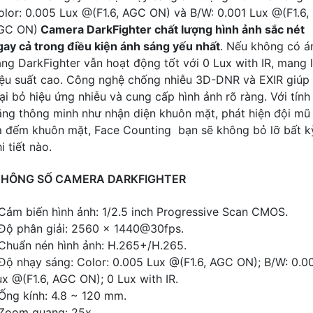
olor: 0.005 Lux @(F1.6, AGC ON) và B/W: 0.001 Lux @(F1.6,
GC ON)
Camera DarkFighter chất lượng hình ảnh sắc nét
gay cả trong điều kiện ánh sáng yếu nhất
. Nếu không có á
áng DarkFighter vẫn hoạt động tốt với 0 Lux with IR, mang l
iệu suất cao. Công nghệ chống nhiễu 3D-DNR và EXIR giúp
oại bỏ hiệu ứng nhiễu và cung cấp hình ảnh rõ ràng. Với tính
ăng thông minh như nhận diện khuôn mặt, phát hiện đội mũ
à đếm khuôn mặt, Face Counting bạn sẽ không bỏ lỡ bất k
i tiết nào.
THÔNG SỐ CAMERA DARKFIGHTER
 Cảm biến hình ảnh: 1/2.5 inch Progressive Scan CMOS.
 Độ phân giải: 2560 × 1440@30fps.
 Chuẩn nén hình ảnh: H.265+/H.265.
 Độ nhạy sáng: Color: 0.005 Lux @(F1.6, AGC ON); B/W: 0.0
ux @(F1.6, AGC ON); 0 Lux with IR.
 Ống kính: 4.8 ~ 120 mm.
 Zoom quang: 25x.