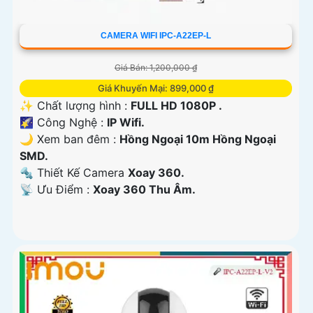
CAMERA WIFI IPC-A22EP-L
Giá Bán: 1,200,000 ₫
Giá Khuyến Mại: 899,000 ₫
✨ Chất lượng hình :
FULL HD 1080P .
🌠 Công Nghệ :
IP Wifi.
🌙 Xem ban đêm :
Hồng Ngoại 10m Hồng Ngoại
SMD.
🔩 Thiết Kế Camera
Xoay 360.
️📡 Ưu Điểm :
Xoay 360 Thu Âm.