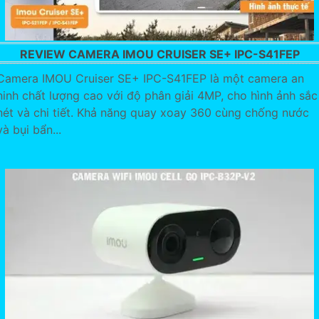
REVIEW CAMERA IMOU CRUISER SE+ IPC-S41FEP
Camera IMOU Cruiser SE+ IPC-S41FEP là một camera an
ninh chất lượng cao với độ phân giải 4MP, cho hình ảnh sắc
nét và chi tiết. Khả năng quay xoay 360 cùng chống nước
và bụi bẩn...