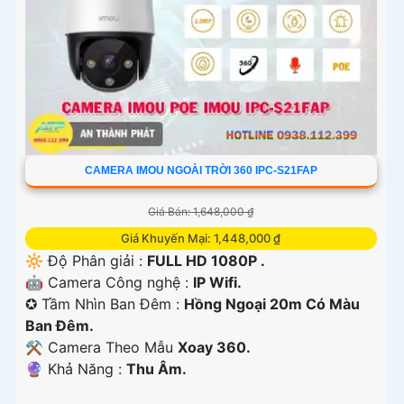
CAMERA IMOU NGOÀI TRỜI 360 IPC-S21FAP
Giá Bán: 1,648,000 ₫
Giá Khuyến Mại: 1,448,000 ₫
🔆 Độ Phân giải :
FULL HD 1080P .
🤖️ Camera Công nghệ :
IP Wifi.
✪ Tầm Nhìn Ban Đêm :
Hồng Ngoại 20m Có Màu
Ban Đêm.
⚒ Camera Theo Mẫu
Xoay 360.
️🔮 Khả Năng :
Thu Âm.