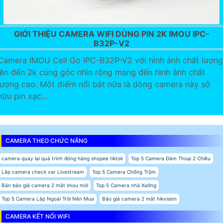
GIỚI THIỆU CAMERA WIFI DÙNG PIN 2K IMOU IPC-
B32P-V2
Camera IMOU Cell Go IPC-B32P-V2 với hình ảnh chất lượng
lên đến 2k cùng góc nhìn rộng mang đến hình ảnh chất
lượng cao. Một điểm nổi bật nữa là dòng camera này sở
hữu pin xạc...
CAMERA THEO CHỨC NĂNG
camera quay lại quá trình đóng hàng shopee tiktok
Top 5 Camera Đàm Thoại 2 Chiều
Lắp camera check var Livestream
Top 5 Camera Chống Trộm
Bản báo giá camera 2 mắt imou mới
Top 5 Camera nhà Xưởng
Top 5 Camera Lắp Ngoài Trời Nên Mua
Báo giá camera 2 mắt hikvision
CAMERA KẾT NỐI WIFI