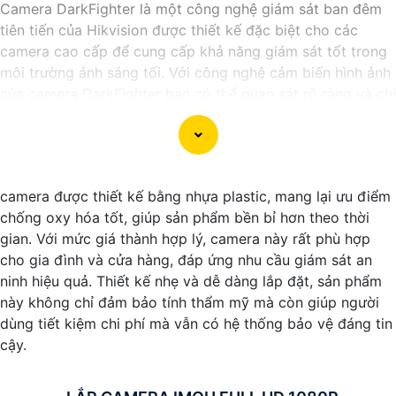
Camera DarkFighter là một công nghệ giám sát ban đêm
tiên tiến của Hikvision được thiết kế đặc biệt cho các
camera cao cấp để cung cấp khả năng giám sát tốt trong
môi trường ánh sáng tối. Với công nghệ cảm biến hình ảnh
của camera DarkFighter bạn có thể quan sát rõ ràng và chi
tiết ngay cả trong điều kiện ánh sáng yếu. Công nghệ
DarkFighter của Hikvision cung cấp khả năng tái tạo màu
sắc chính xác và hình ảnh sắc nét, cho phép bạn nhìn rõ
ràng vào ban đêm mà không cần ánh sáng phụ.
camera được thiết kế bằng nhựa plastic, mang lại ưu điểm
chống oxy hóa tốt, giúp sản phẩm bền bỉ hơn theo thời
gian. Với mức giá thành hợp lý, camera này rất phù hợp
cho gia đình và cửa hàng, đáp ứng nhu cầu giám sát an
ninh hiệu quả. Thiết kế nhẹ và dễ dàng lắp đặt, sản phẩm
này không chỉ đảm bảo tính thẩm mỹ mà còn giúp người
dùng tiết kiệm chi phí mà vẫn có hệ thống bảo vệ đáng tin
cậy.