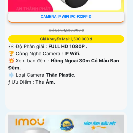
CAMERA IP WIFI IPC-F22FP-D
Giá Bán: 1,530,000 ₫
Giá Khuyến Mại: 1,530,000 ₫
👀 Độ Phân giải :
FULL HD 1080P .
🏆 Công Nghệ Camera :
IP Wifi.
💥 Xem ban đêm :
Hồng Ngoại 30m Có Màu Ban
Đêm.
❄ Loại Camera
Thân Plastic.
️ƒ Ưu Điểm :
Thu Âm.