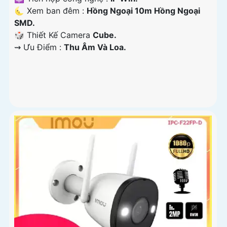
🌜 Xem ban đêm :
Hồng Ngoại 10m Hồng Ngoại
SMD.
🎲 Thiết Kế Camera
Cube.
️⇝ Ưu Điểm :
Thu Âm Và Loa.