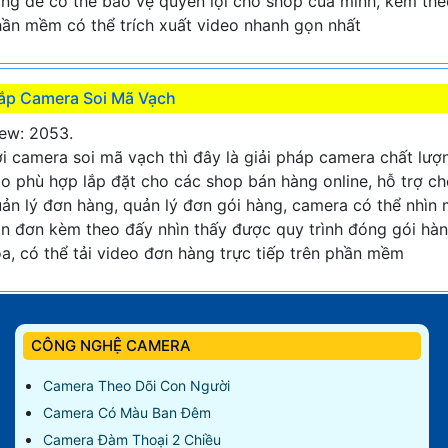
ng để có thể bảo vệ quyền lợi cho shop của mình, kèm the
ần mềm có thể trích xuất video nhanh gọn nhất
ắp Camera Soi Mã Vạch
ew: 2053.
i camera soi mã vạch thì đây là giải pháp camera chất lượ
o phù hợp lắp đặt cho các shop bán hàng online, hỗ trợ c
ản lý đơn hàng, quản lý đơn gói hàng, camera có thể nhìn
n đơn kèm theo đấy nhìn thấy được quy trình đóng gói hà
a, có thể tải video đơn hàng trực tiếp trên phần mềm
CÔNG NGHỆ CAMERA
Camera Theo Dõi Con Người
Camera Có Màu Ban Đêm
Camera Đàm Thoại 2 Chiều