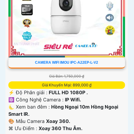
CAMERA WIFI IMOU IPC-A22EP-L-V2
Giá Bán: 1,750,000 ₫
Giá Khuyến Mại: 899,000 ₫
️⚡ Độ Phân giải :
FULL HD 1080P .
⚛️ Công Nghệ Camera :
IP Wifi.
🌜 Xem ban đêm :
Hồng Ngoại 10m Hồng Ngoại
Smart IR.
🎨 Mẫu Camera
Xoay 360.
️⌘ Ưu Điểm :
Xoay 360 Thu Âm.