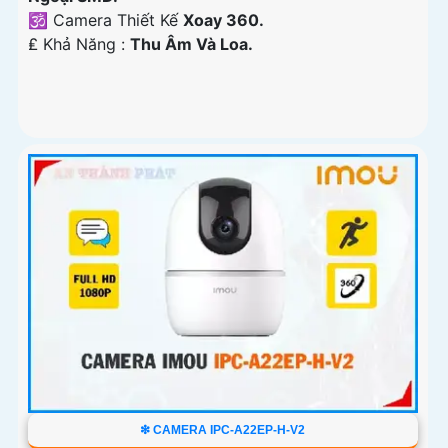
🕉️ Camera Thiết Kế
Xoay 360.
️₤ Khả Năng :
Thu Âm Và Loa.
❇ CAMERA IPC-A22EP-H-V2