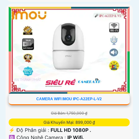
CAMERA WIFI IMOU IPC-A22EP-L-V2
Giá Bán: 1,750,000 ₫
Giá Khuyến Mại: 899,000 ₫
️⚡ Độ Phân giải :
FULL HD 1080P .
⚛️ Công Nghệ Camera :
IP Wifi.