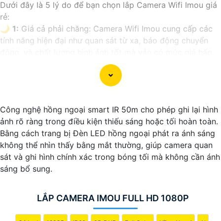
Dưới đây là 5 lý do để bạn chọn lắp Camera Wifi Imou giá
rẻ:
🌙
1:
Giá cả phải chăng: Camera Wifi Imou cung cấp các
tính năng hiện đại như quan sát từ xa, báo động chuyển
động, và chất lượng hình ảnh tốt mà vẫn có mức giá hấp
dẫn.
➲
2:
Dễ dàng lắp đặt: Camera Imou được thiết kế dễ dàng
lắp đặt, bạn có thể tự cài đặt và sử dụng mà không cần
phải thuê dịch vụ chuyên nghiệp.
Công nghệ hồng ngoại smart IR 50m cho phép ghi lại hình
💬
3:
Độ tin cậy cao: Sản phẩm của Imou được sản xuất
ảnh rõ ràng trong điều kiện thiếu sáng hoặc tối hoàn toàn.
bởi một trong những công ty hàng đầu trong lĩnh vực an
Bằng cách trang bị Đèn LED hồng ngoại phát ra ánh sáng
ninh và giám sát, vì vậy bạn có thể tin tưởng vào chất
không thể nhìn thấy bằng mắt thường, giúp camera quan
lượng của sản phẩm.
sát và ghi hình chính xác trong bóng tối mà không cần ánh
🏘
4:
Tích hợp công nghệ mới: Camera Wifi Imou thường
sáng bổ sung.
được tích hợp các công nghệ mới như trí tuệ nhân tạo,
cảm biến chuyển động thông minh giúp tăng cường tính
năng bảo mật.
LẮP CAMERA IMOU FULL HD 1080P
🌐
5:
Hỗ trợ dịch vụ sau bán hàng: Imou cung cấp dịch vụ
hỗ trợ khách hàng tốt sau khi mua sản phẩm, bảo đảm