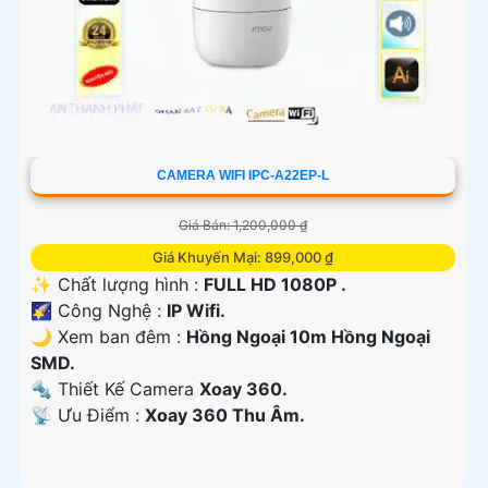
CAMERA WIFI IPC-A22EP-L
Giá Bán: 1,200,000 ₫
Giá Khuyến Mại: 899,000 ₫
✨ Chất lượng hình :
FULL HD 1080P .
🌠 Công Nghệ :
IP Wifi.
🌙 Xem ban đêm :
Hồng Ngoại 10m Hồng Ngoại
SMD.
🔩 Thiết Kế Camera
Xoay 360.
️📡 Ưu Điểm :
Xoay 360 Thu Âm.