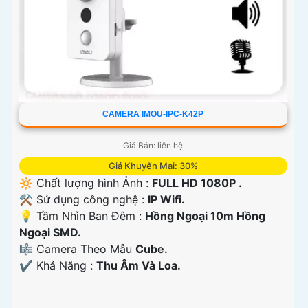
CAMERA IMOU-IPC-K42P
Giá Bán: liên hệ
Giá Khuyến Mại: 30%
🔆 Chất lượng hình Ảnh :
FULL HD 1080P .
⚒ Sử dụng công nghệ :
IP Wifi.
💡 Tầm Nhìn Ban Đêm :
Hồng Ngoại 10m Hồng
Ngoại SMD.
🎼️ Camera Theo Mẫu
Cube.
️✔️ Khả Năng :
Thu Âm Và Loa.