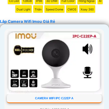
Có Led
128GB
IP66
3D DNR
Full Color
Hồng Ngoại
AI
rằng bạn sẽ có sự trợ giúp nhanh chóng khi cần thiết.
Dual Light
Thân
Speed Dome
CMOS
Xoay 360
Hy vọng những thông tin trên giúp bạn tìm được lựa chọn
hoàn hảo cho Camera Wifi Imou giá rẻ.
Lắp Camera Wifi Imou Giá Rẻ
'
CAMERA WIFI IPC C22EP A