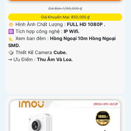
Giá Bán: 1,150,000 ₫
Giá Khuyến Mại: 850,000 ₫
🔅 Hình Ành Chất Lượng :
FULL HD 1080P .
⚛️ Tích hợp công nghệ :
IP Wifi.
🌜 Xem ban đêm :
Hồng Ngoại 10m Hồng Ngoại
SMD.
🎲 Thiết Kế Camera
Cube.
️⇝ Ưu Điểm :
Thu Âm Và Loa.