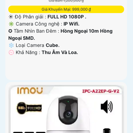
Giá Bán: 1,200,000 ₫
Giá Khuyến Mại: 999,000 ₫
☀️ Độ Phân giải :
FULL HD 1080P .
✳️ Camera Công nghệ :
IP Wifi.
✪ Tầm Nhìn Ban Đêm :
Hồng Ngoại 10m Hồng
Ngoại SMD.
❄ Loại Camera
Cube.
️💮 Khả Năng :
Thu Âm Và Loa.