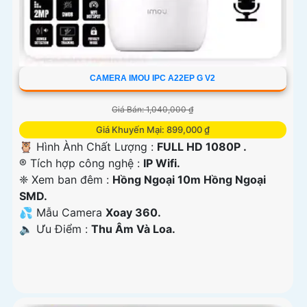
CAMERA IMOU IPC A22EP G V2
Giá Bán: 1,040,000 ₫
Giá Khuyến Mại: 899,000 ₫
🦉 Hình Ành Chất Lượng :
FULL HD 1080P .
®️ Tích hợp công nghệ :
IP Wifi.
❈ Xem ban đêm :
Hồng Ngoại 10m Hồng Ngoại
SMD.
💦 Mẫu Camera
Xoay 360.
️🔈 Ưu Điểm :
Thu Âm Và Loa.