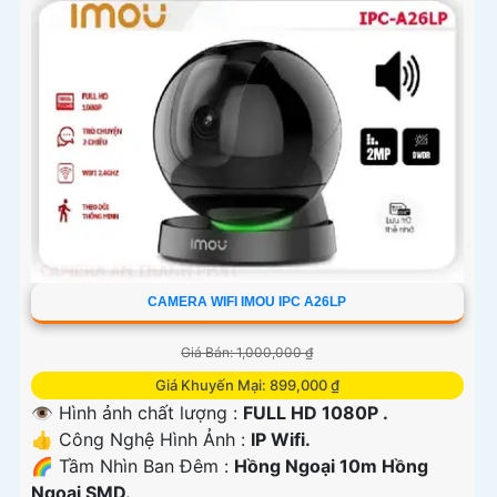
CAMERA WIFI IMOU IPC A26LP
Giá Bán: 1,000,000 ₫
Giá Khuyến Mại: 899,000 ₫
👁 Hình ảnh chất lượng :
FULL HD 1080P .
👍 Công Nghệ Hình Ảnh :
IP Wifi.
🌈 Tầm Nhìn Ban Đêm :
Hồng Ngoại 10m Hồng
Ngoại SMD.