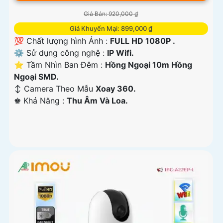
Giá Bán: 920,000 ₫
Giá Khuyến Mại: 899,000 ₫
💯 Chất lượng hình Ảnh :
FULL HD 1080P .
⚙ Sử dụng công nghệ :
IP Wifi.
⭐ Tầm Nhìn Ban Đêm :
Hồng Ngoại 10m Hồng
Ngoại SMD.
↕️ Camera Theo Mẫu
Xoay 360.
️♚ Khả Năng :
Thu Âm Và Loa.