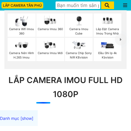
LẮP CAMERA TÂN PHÚ
Camera Imou 360
Camera Imou
Lắp Đặt Camera
Camera Wifi Imou
Cube
Imou Trong Nhà
360
Camera Imou Mới
Camera Nén Hình
Camera Chip Sony
Đầu Ghi Ip 4k
H.265 Imou
NIR KBvision
Kbvision
LẮP CAMERA IMOU FULL HD
1080P