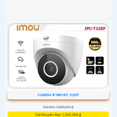
CAMERA IP WIFI IPC T22EP
Giá Bán: 1,586,000 ₫
Giá Khuyến Mại: 1,250,000 ₫