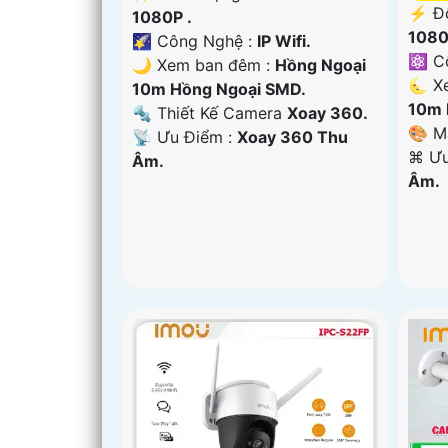
️⚡ Đ
1080P .
1080
🌠 Công Nghệ :
IP Wifi.
⚛️ C
🌙 Xem ban đêm :
Hồng Ngoại
🌜 X
10m Hồng Ngoại SMD.
10m 
🔩 Thiết Kế Camera
Xoay 360.
🎨 M
️📡 Ưu Điểm :
Xoay 360 Thu
️⌘ Ư
Âm.
Âm.