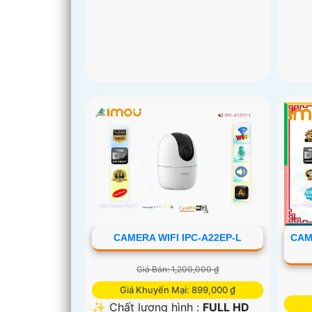
CAMERA WIFI IPC-A22EP-L
CAM
Giá Bán: 1,200,000 ₫
Giá Khuyến Mại: 899,000 ₫
✨ Chất lượng hình :
FULL HD