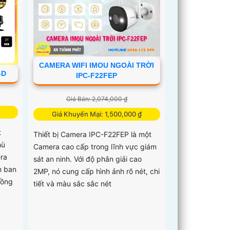
CAMERA WIFI IMOU NGOÀI TRỜI
-D
IPC-F22FEP
Giá Bán: 2,074,000 ₫
Giá Khuyến Mại: 1,500,000 ₫
t
Thiết bị Camera IPC-F22FEP là một
hù
Camera cao cấp trong lĩnh vực giám
ra
sát an ninh. Với độ phân giải cao
h ban
2MP, nó cung cấp hình ảnh rõ nét, chi
Hồng
tiết và màu sắc sắc nét