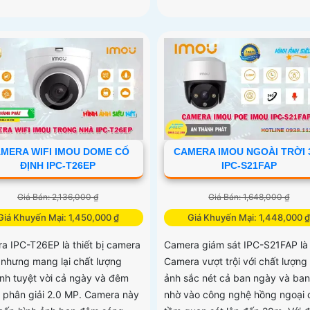
MERA WIFI IMOU DOME CỐ
CAMERA IMOU NGOÀI TRỜI 
ĐỊNH IPC-T26EP
IPC-S21FAP
Giá Bán: 2,136,000 ₫
Giá Bán: 1,648,000 ₫
Giá Khuyến Mại: 1,450,000 ₫
Giá Khuyến Mại: 1,448,000 
a IPC-T26EP là thiết bị camera
Camera giám sát IPC-S21FAP là
ẻ nhưng mang lại chất lượng
Camera vượt trội với chất lượng
ảnh tuyệt vời cả ngày và đêm
ảnh sắc nét cả ban ngày và ba
ộ phân giải 2.0 MP. Camera này
nhờ vào công nghệ hồng ngoại 