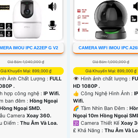
MERA IMOU IPC A22EP G V2
CAMERA WIFI IMOU IPC A2
Giá Bán: 1,040,000 ₫
Giá Bán: 1,000,000 ₫
Giá Khuyến Mại: 899,000 ₫
Giá Khuyến Mại: 899,000 ₫
ình Ành Chất Lượng :
FULL
👁 Hình ảnh chất lượng :
FU
080P .
HD 1080P .
ch hợp công nghệ :
IP Wifi.
👍 Công Nghệ Hình Ảnh :
I
m ban đêm :
Hồng Ngoại
Wifi.
Hồng Ngoại SMD.
🌈 Tầm Nhìn Ban Đêm :
Hồ
ẫu Camera
Xoay 360.
Ngoại 10m Hồng Ngoại SM
Ưu Điểm :
Thu Âm Và Loa.
🕉️ Camera Thiết Kế
Xoay 3
️₤ Khả Năng :
Thu Âm Và Lo