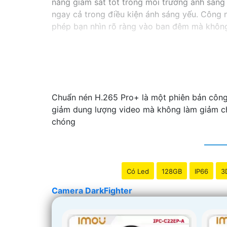
năng giám sát tốt trong môi trường ánh sáng 
ngay cả trong điều kiện ánh sáng yếu. Công n
phép bạn nhìn rõ ràng vào ban đêm mà khôn
Chuẩn nén H.265 Pro+ là một phiên bản công
giảm dung lượng video mà không làm giảm chấ
chóng
Có Led
128GB
IP66
3
Camera DarkFighter