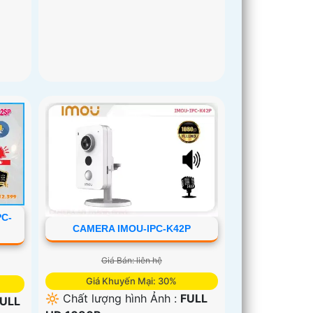
PC-
CAMERA IMOU-IPC-K42P
Giá Bán: liên hệ
Giá Khuyến Mại: 30%
🔆 Chất lượng hình Ảnh :
FULL
ULL