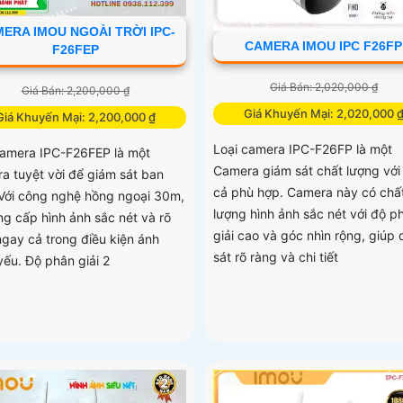
ERA IMOU NGOÀI TRỜI IPC-
CAMERA IMOU IPC F26FP
F26FEP
Giá Bán: 2,020,000 ₫
Giá Bán: 2,200,000 ₫
Giá Khuyến Mại: 2,020,000 
Giá Khuyến Mại: 2,200,000 ₫
Loại camera IPC-F26FP là một
camera IPC-F26FEP là một
Camera giám sát chất lượng với
a tuyệt vời để giám sát ban
cả phù hợp. Camera này có chấ
Với công nghệ hồng ngoại 30m,
lượng hình ảnh sắc nét với độ p
ng cấp hình ảnh sắc nét và rõ
giải cao và góc nhìn rộng, giúp
ngay cả trong điều kiện ánh
sát rõ ràng và chi tiết
yếu. Độ phân giải 2