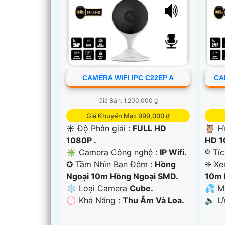
CAMERA WIFI IPC C22EP A
CA
Giá Bán: 1,200,000 ₫
Giá Khuyến Mại: 999,000 ₫
☀️ Độ Phân giải :
FULL HD
🦉 H
1080P .
HD 1
✳️ Camera Công nghệ :
IP Wifi.
®️ Tí
'
✪ Tầm Nhìn Ban Đêm :
Hồng
❈ Xe
Ngoại 10m Hồng Ngoại SMD.
10m 
❄ Loại Camera
Cube.
💦 M
️💮 Khả Năng :
Thu Âm Và Loa.
️🔈 