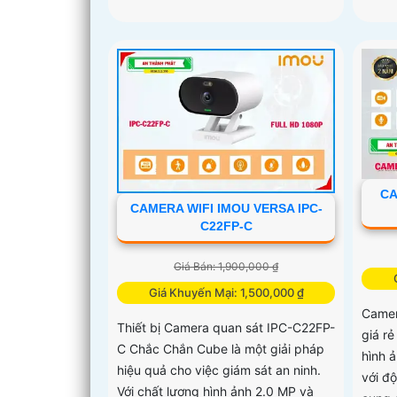
CA
CAMERA WIFI IMOU VERSA IPC-
C22FP-C
Giá Bán: 1,900,000 ₫
Giá Khuyến Mại: 1,500,000 ₫
Camer
Thiết bị Camera quan sát IPC-C22FP-
giá r
C Chắc Chắn Cube là một giải pháp
hình 
hiệu quả cho việc giám sát an ninh.
với đ
Với chất lượng hình ảnh 2.0 MP và