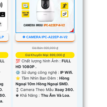
6LP
❇ CAMERA IPC-A22EP-H-V2
Giá Bán: 920,000 ₫
Giá Khuyến Mại: 899,000 ₫
LL
💯 Chất lượng hình Ảnh :
FULL
HD 1080P .
P
⚙ Sử dụng công nghệ :
IP Wifi.
⭐ Tầm Nhìn Ban Đêm :
Hồng
ng
Ngoại 10m Hồng Ngoại SMD.
D.
↕️ Camera Theo Mẫu
Xoay 360.
60.
️♚ Khả Năng :
Thu Âm Và Loa.
a.