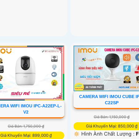
CAMERA WIFI IMOU CUBE I
C22SP
ERA WIFI IMOU IPC-A22EP-L-
V2
Giá Bán: 1,150,000 ₫
Giá Khuyến Mại: 850,000 ₫
Giá Bán: 1,750,000 ₫
🔅 Hình Ành Chất Lượng :
F
Giá Khuyến Mại: 899,000 ₫