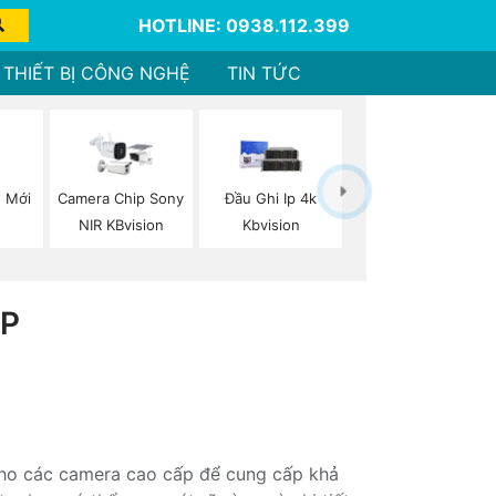
HOTLINE: 0938.112.399
THIẾT BỊ CÔNG NGHỆ
TIN TỨC
 Mới
Camera Chip Sony
Đầu Ghi Ip 4k
NIR KBvision
Kbvision
0P
 cho các camera cao cấp để cung cấp khả