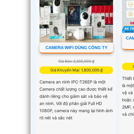
CAM
CAMERA WIFI DÙNG CÔNG TY
Giá Bán: 2,200,000 ₫
Giá Khuyến Mại: 1,800,000 ₫
Thiết
Camera an ninh IPC-T26EP là một
là mộ
Camera chất lượng cao được thiết kế
vệ và
dành riêng cho giám sát và bảo vệ
hoặc 
an ninh. Với độ phân giải Full HD
2MP, 
1080P, camera này mang lại hình ảnh
và chi
rõ nét và sắc nét