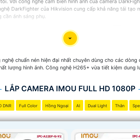
tối. Với công nghệ cảm biến hình ảnh của camera DarkFighte
ghệ DarkFighter của Hikvision cung cấp khả năng tái tạo m
g cần ánh sáng phụ.
 nghệ chuẩn nén hiện đại nhất chuyên dùng cho các dòng 
t lượng hình ảnh. Công nghệ H265+ vừa tiết kiệm dung lượ
LẮP CAMERA IMOU FULL HD 1080P
D DNR
Full Color
Hồng Ngoại
AI
Dual Light
Thân
Spe