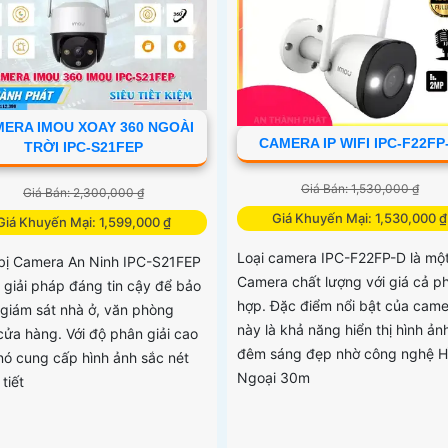
ERA IMOU XOAY 360 NGOÀI
CAMERA IP WIFI IPC-F22FP
TRỜI IPC-S21FEP
Giá Bán: 1,530,000 ₫
Giá Bán: 2,300,000 ₫
Giá Khuyến Mại: 1,530,000 ₫
Giá Khuyến Mại: 1,599,000 ₫
Loại camera IPC-F22FP-D là mộ
 bị Camera An Ninh IPC-S21FEP
Camera chất lượng với giá cả p
t giải pháp đáng tin cậy để bảo
hợp. Đặc điểm nổi bật của came
 giám sát nhà ở, văn phòng
này là khả năng hiển thị hình ản
cửa hàng. Với độ phân giải cao
đêm sáng đẹp nhờ công nghệ 
nó cung cấp hình ảnh sắc nét
Ngoại 30m
 tiết