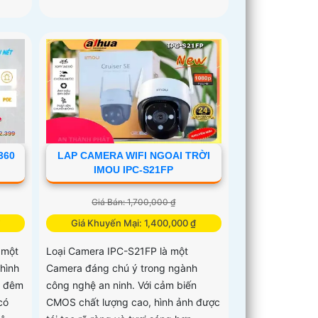
360
LAP CAMERA WIFI NGOAI TRỜI
IMOU IPC-S21FP
Giá Bán: 1,700,000 ₫
₫
Giá Khuyến Mại: 1,400,000 ₫
 một
Loại Camera IPC-S21FP là một
 hình
Camera đáng chú ý trong ngành
n đêm
công nghệ an ninh. Với cảm biến
có
CMOS chất lượng cao, hình ảnh được