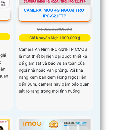
CAMERA IMOU 4G NGOÀI TRỜI
IPC-S21FTP
Giá Bán: 2,200,000 ₫
₫
Giá Khuyến Mại: 1,900,000 ₫
Camera An Ninh IPC-S21FTP CMOS
 giá
là một thiết bị hiện đại được thiết kế
t
để giám sát và bảo vệ an toàn của
hân
ngôi nhà hoặc văn phòng. Với khả
 quan
năng xem ban đêm Hồng Ngoại lên
đến 30m, camera này đảm bảo quan
sát rõ ràng trong mọi tình huống