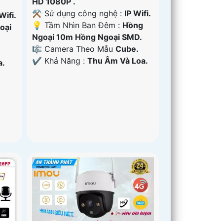
HD 1080P .
⚒ Sử dụng công nghệ :
IP Wifi.
Wifi.
💡 Tầm Nhìn Ban Đêm :
Hồng
oại
Ngoại 10m Hồng Ngoại SMD.
🎼️ Camera Theo Mẫu
Cube.
️✔️ Khả Năng :
Thu Âm Và Loa.
a.