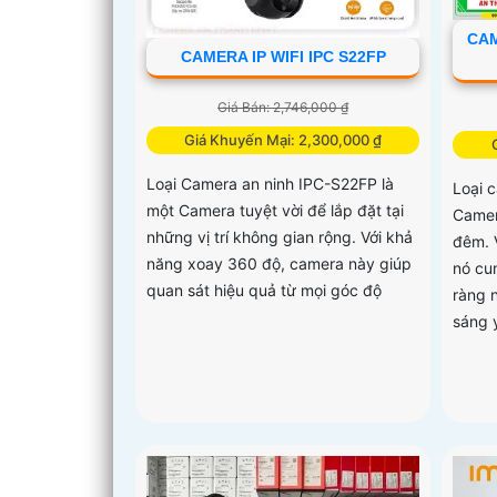
CAM
CAMERA IP WIFI IPC S22FP
Giá Bán: 2,746,000 ₫
Giá Khuyến Mại: 2,300,000 ₫
Loại Camera an ninh IPC-S22FP là
Loại 
một Camera tuyệt vời để lắp đặt tại
Camer
những vị trí không gian rộng. Với khả
đêm. 
năng xoay 360 độ, camera này giúp
nó cu
quan sát hiệu quả từ mọi góc độ
ràng 
sáng 