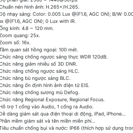
 Chuẩn nén hình ảnh: H.265+/H.265.
 Độ nhạy sáng: Color: 0.005 Lux @(F1.6, AGC ON); B/W: 0.0
ux @(F1.6, AGC ON); 0 Lux with IR.
 Ống kính: 4.8 ~ 120 mm.
 Zoom quang: 25x.
 Zoom số: 16x.
 Tầm quan sát hồng ngoại: 100 mét.
 Chức năng chống ngược sáng thực WDR 120dB.
 Chức năng giảm nhiễu số 3D DNR.
 Chức năng chống ngược sáng HLC.
 Chức năng bù ngược sáng BLC.
 Chức năng ổn định hình ảnh điện tử EIS.
 Chức năng chống sương mù Defog.
 Chức năng Regional Exposure, Regional Focus.
 Hỗ trợ 1 cổng vào Audio, 1 cổng ra Audio.
 Dễ dàng giám sát qua điện thoại di động, iPad, iPhone…
 Phần mềm giám sát và tên miền miễn phí…
 Tiêu chuẩn chống bụi và nước: IP66 (thích hợp sử dụng tro