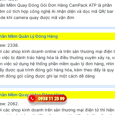
hần Mềm Quay Đóng Gói Đơn Hàng CamPack ATP là phần
m có tích hợp công nghệ Ai nhận diện và dọc mã QR/ bar
de khi camera quay được mã vận đơn
hần Mềm Quản Lý Đóng Hàng
ew: 2338.
i các shop kinh doanh online và trên sàn thương mại điện 
ì việc bị đánh tráo hàng hóa là điều thường xuyên xảy ra, v
n việc sử dụng hệ thống phần mềm quản lý đơn hàng, nhìn
ấy được quá trình đóng gói hàng hóa, kèm theo đấy là quy
ình đóng gói cũng được ghi lại một cách dễ dàng
hần Mềm Quay Video Đóng Hàng
ew: 2062.
i các shop kinh doanh trên sàn thương mại điện tử thì hiện