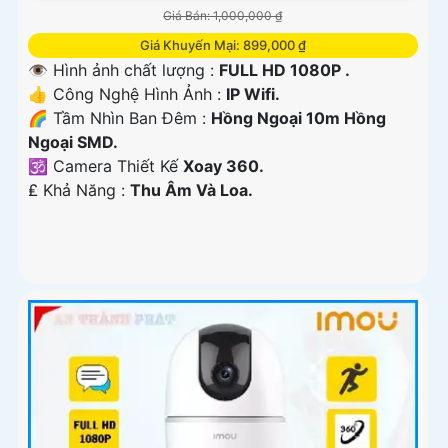
Giá Bán: 1,000,000 ₫
Giá Khuyến Mại: 899,000 ₫
👁 Hình ảnh chất lượng :
FULL HD 1080P .
👍 Công Nghệ Hình Ảnh :
IP Wifi.
🌈 Tầm Nhìn Ban Đêm :
Hồng Ngoại 10m Hồng
Ngoại SMD.
🕉️ Camera Thiết Kế
Xoay 360.
️₤ Khả Năng :
Thu Âm Và Loa.