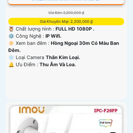
Giá Bán: 2,200,000 ₫
Giá Khuyến Mại: 2,200,000 ₫
🦉 Chất lượng hình :
FULL HD 1080P .
⚙ Công Nghệ :
IP Wifi.
🔅 Xem ban đêm :
Hồng Ngoại 30m Có Màu Ban
Đêm.
❄ Loại Camera
Thân Kim Loại.
️🔔 Ưu Điểm :
Thu Âm Và Loa.