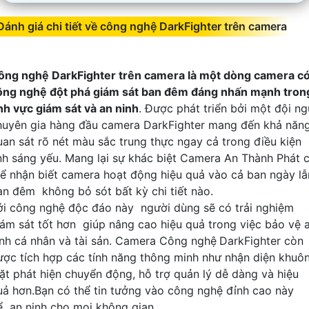
Đánh giá chi tiết về công nghệ DarkFighter trên camera
ông nghệ DarkFighter trên camera là một dòng camera c
ông nghệ đột phá giám sát ban đêm đáng nhấn mạnh tron
ĩnh vực giám sát và an ninh
. Được phát triển bởi một đội ng
huyên gia hàng đầu camera DarkFighter mang đến khả năn
uan sát rõ nét màu sắc trung thực ngay cả trong điều kiện
nh sáng yếu. Mang lại sự khác biệt Camera An Thành Phát 
hể nhận biết camera hoạt động hiệu quả vào cả ban ngày lẫ
an đêm không bỏ sót bất kỳ chi tiết nào.
ới công nghệ độc đáo này người dùng sẽ có trải nghiệm
iám sát tốt hơn giúp nâng cao hiệu quả trong việc bảo vệ 
inh cá nhân và tài sản. Camera Công nghệ
DarkFighter còn
ược tích hợp các tính năng thông minh như nhận diện khuô
ặt phát hiện chuyển động, hỗ trợ quản lý dễ dàng và hiệu
uả hơn.Bạn có thể tin tưởng vào công nghệ đỉnh cao này
ể an ninh cho mọi không gian.