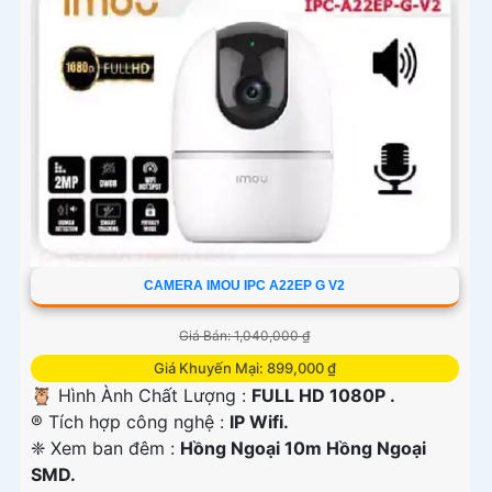
'
CAMERA IMOU IPC A22EP G V2
Giá Bán: 1,040,000 ₫
Giá Khuyến Mại: 899,000 ₫
🦉 Hình Ành Chất Lượng :
FULL HD 1080P .
®️ Tích hợp công nghệ :
IP Wifi.
❈ Xem ban đêm :
Hồng Ngoại 10m Hồng Ngoại
SMD.