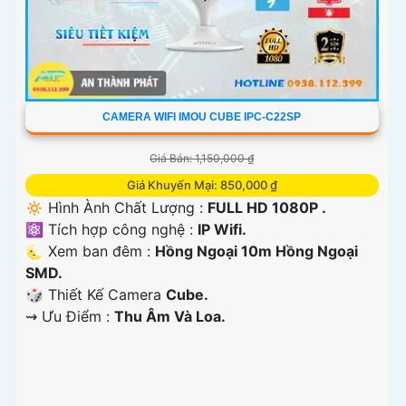
CAMERA WIFI IMOU CUBE IPC-C22SP
Giá Bán: 1,150,000 ₫
Giá Khuyến Mại: 850,000 ₫
🔅 Hình Ành Chất Lượng :
FULL HD 1080P .
⚛️ Tích hợp công nghệ :
IP Wifi.
🌜 Xem ban đêm :
Hồng Ngoại 10m Hồng Ngoại
SMD.
🎲 Thiết Kế Camera
Cube.
️⇝ Ưu Điểm :
Thu Âm Và Loa.