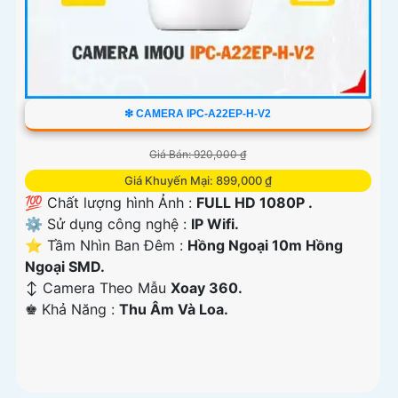
❇ CAMERA IPC-A22EP-H-V2
Giá Bán: 920,000 ₫
Giá Khuyến Mại: 899,000 ₫
💯 Chất lượng hình Ảnh :
FULL HD 1080P .
⚙ Sử dụng công nghệ :
IP Wifi.
⭐ Tầm Nhìn Ban Đêm :
Hồng Ngoại 10m Hồng
Ngoại SMD.
↕️ Camera Theo Mẫu
Xoay 360.
️♚ Khả Năng :
Thu Âm Và Loa.