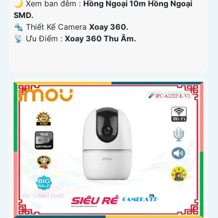
🌙 Xem ban đêm :
Hồng Ngoại 10m Hồng Ngoại
SMD.
🔩 Thiết Kế Camera
Xoay 360.
️📡 Ưu Điểm :
Xoay 360 Thu Âm.