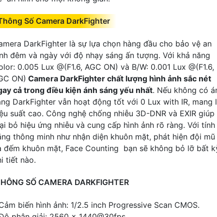
Thông Số Camera DarkFighter
amera DarkFighter là sự lựa chọn hàng đầu cho bảo vệ an
inh đêm và ngày với độ nhạy sáng ấn tượng. Với khả năng
olor: 0.005 Lux @(F1.6, AGC ON) và B/W: 0.001 Lux @(F1.6,
GC ON)
Camera DarkFighter chất lượng hình ảnh sắc nét
gay cả trong điều kiện ánh sáng yếu nhất
. Nếu không có á
áng DarkFighter vẫn hoạt động tốt với 0 Lux with IR, mang l
iệu suất cao. Công nghệ chống nhiễu 3D-DNR và EXIR giúp
oại bỏ hiệu ứng nhiễu và cung cấp hình ảnh rõ ràng. Với tính
ăng thông minh như nhận diện khuôn mặt, phát hiện đội mũ
à đếm khuôn mặt, Face Counting bạn sẽ không bỏ lỡ bất k
i tiết nào.
THÔNG SỐ CAMERA DARKFIGHTER
 Cảm biến hình ảnh: 1/2.5 inch Progressive Scan CMOS.
 Độ phân giải: 2560 × 1440@30fps.