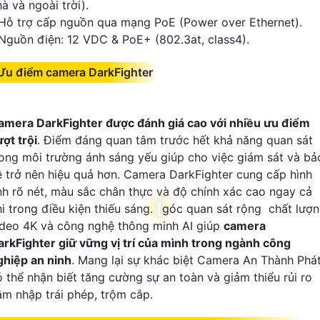
à và ngoài trời).
 Hỗ trợ cấp nguồn qua mạng PoE (Power over Ethernet).
 Nguồn điện: 12 VDC & PoE+ (802.3at, class4).
Ưu điểm camera DarkFighter
amera DarkFighter được đánh giá cao với nhiều ưu điểm
ợt trội
. Điểm đáng quan tâm trước hết khả năng quan sát
rong môi trường ánh sáng yếu giúp cho việc giám sát và bả
ệ trở nên hiệu quả hơn. Camera DarkFighter cung cấp hình
nh rõ nét, màu sắc chân thực và độ chính xác cao ngay cả
hi trong điều kiện thiếu sáng.
góc quan sát rộng chất lượ
ideo 4K và công nghệ thông minh AI giúp
camera
arkFighter giữ vững vị trí của mình trong ngành công
ghiệp an ninh
. Mang lại sự khác biệt Camera An Thành Phá
ó thể nhận biết tăng cường sự an toàn và giảm thiểu rủi ro
âm nhập trái phép, trộm cắp.