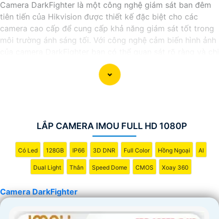
Camera DarkFighter là một công nghệ giám sát ban đêm
tiên tiến của Hikvision được thiết kế đặc biệt cho các
camera cao cấp để cung cấp khả năng giám sát tốt trong
môi trường ánh sáng tối. Với công nghệ cảm biến hình ảnh
của camera DarkFighter bạn có thể quan sát rõ ràng và chi
tiết ngay cả trong điều kiện ánh sáng yếu. Công nghệ
DarkFighter của Hikvision cung cấp khả năng tái tạo màu
sắc chính xác và hình ảnh sắc nét, cho phép bạn nhìn rõ
ràng vào ban đêm mà không cần ánh sáng phụ.
LẮP CAMERA IMOU FULL HD 1080P
Có Led
128GB
IP66
3D DNR
Full Color
Hồng Ngoại
AI
Dual Light
Thân
Speed Dome
CMOS
Xoay 360
Camera DarkFighter