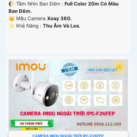
🌔 Tầm Nhìn Ban Đêm :
Full Color 20m Có Màu
Ban Đêm.
👑 Mẫu Camera
Xoay 360.
️✨ Khả Năng :
Thu Âm Và Loa.
CAMERA IMOU NGOÀI TRỜI IPC-F26FEP