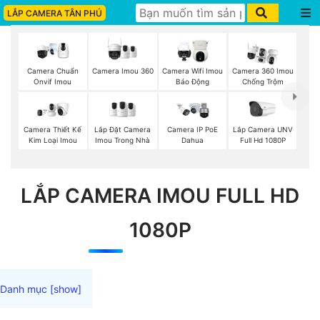
LẮP CAMERA TÂN PHÚ
Camera Imou 360
Camera Chuẩn
Camera Wifi Imou
Camera 360 Imou
Onvif Imou
Báo Động
Chống Trộm
Lắp Đặt Camera
Lắp Camera UNV
Camera Thiết Kế
Camera IP PoE
Imou Trong Nhà
Full Hd 1080P
Kim Loại Imou
Dahua
LẮP CAMERA IMOU FULL HD
1080P