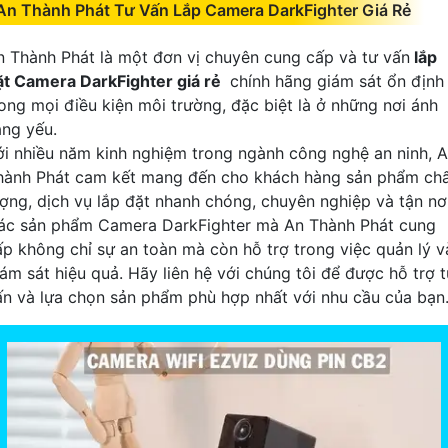
An Thành Phát Tư Vấn Lắp Camera DarkFighter Giá Rẻ
n Thành Phát là một đơn vị chuyên cung cấp và tư vấn
lắp
ặt Camera DarkFighter giá rẻ
chính hãng giám sát ổn định
rong mọi điều kiện môi trường, đặc biệt là ở những nơi ánh
áng yếu.
ới nhiều năm kinh nghiệm trong ngành công nghệ an ninh, 
hành Phát cam kết mang đến cho khách hàng sản phẩm ch
ượng, dịch vụ lắp đặt nhanh chóng, chuyên nghiệp và tận nơi
ác sản phẩm Camera DarkFighter mà An Thành Phát cung
ấp không chỉ sự an toàn mà còn hỗ trợ trong việc quản lý v
iám sát hiệu quả. Hãy liên hệ với chúng tôi để được hỗ trợ 
ấn và lựa chọn sản phẩm phù hợp nhất với nhu cầu của bạn