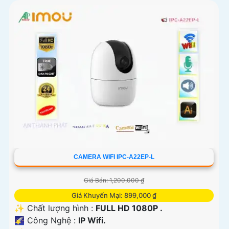
CAMERA WIFI IPC-A22EP-L
Giá Bán: 1,200,000 ₫
Giá Khuyến Mại: 899,000 ₫
✨ Chất lượng hình :
FULL HD 1080P .
🌠 Công Nghệ :
IP Wifi.