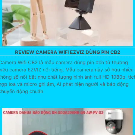
REVIEW CAMERA WIFI EZVIZ DÙNG PIN CB2
Camera Wifi CB2 là mẫu camera dùng pin đến từ thương
hiệu camera EZVIZ nổi tiếng. Mẫu camera này sở hữu nhiều
thông số nổi bật như chất lượng hình ảnh full HD 1080p, tíc
hợp loa và micro ghi âm, AI phát hiện người và báo động
chuyển động chuẩn