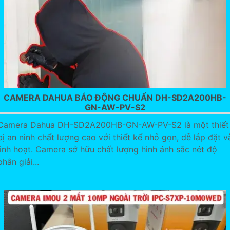
CAMERA DAHUA BÁO ĐỘNG CHUẨN DH-SD2A200HB-
GN-AW-PV-S2
Camera Dahua DH-SD2A200HB-GN-AW-PV-S2 là một thiết
bị an ninh chất lượng cao với thiết kế nhỏ gọn, dễ lắp đặt v
linh hoạt. Camera sở hữu chất lượng hình ảnh sắc nét độ
phân giải...