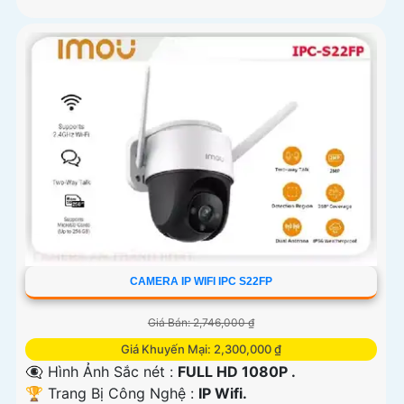
CAMERA IP WIFI IPC S22FP
Giá Bán: 2,746,000 ₫
Giá Khuyến Mại: 2,300,000 ₫
👁️‍🗨 Hình Ảnh Sắc nét :
FULL HD 1080P .
🏆 Trang Bị Công Nghệ :
IP Wifi.