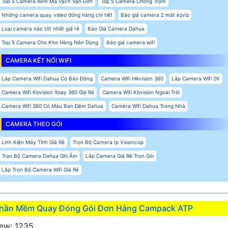
Top 5 Camera Xem Mã Vạch Vận Đơn
Top 5 Camera Chống Trộm
Những camera quay video đóng hàng chi tiết
Báo giá camera 2 mắt ezviz
Loại camera nào tốt nhất giá rẻ
Báo Giá Camera Dahua
Top 5 Camera Cho Kho Hàng Nên Dùng
Báo giá camera wifi
CAMERA KẾT NỐI WIFI
Lắp Camera Wifi Dahua Có Báo Động
Camera Wifi Hikvision 360
Lắp Camera Wifi 2K
Camera Wifi Kbvision Xoay 360 Giá Rẻ
Camera Wifi Kbvision Ngoài Trời
Camera Wifi 360 Có Màu Ban Đêm Dahua
Camera Wifi Dahua Trong Nhà
CAMERA THEO GÓI
Linh Kiện Máy Tính Giá Rẻ
Trọn Bộ Camera Ip Visioncop
Trọn Bộ Camera Dahua Ghi Âm
Lắp Camera Giá Rẻ Trọn Gói
Lắp Trọn Bộ Camera Wifi Giá Rẻ
hần Mềm Quay Đóng Gói Đơn Hàng Campack ATP
ew: 1235.