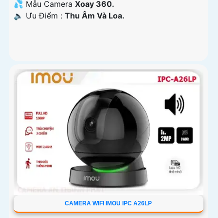
💦 Mẫu Camera
Xoay 360.
️🔈 Ưu Điểm :
Thu Âm Và Loa.
CAMERA WIFI IMOU IPC A26LP