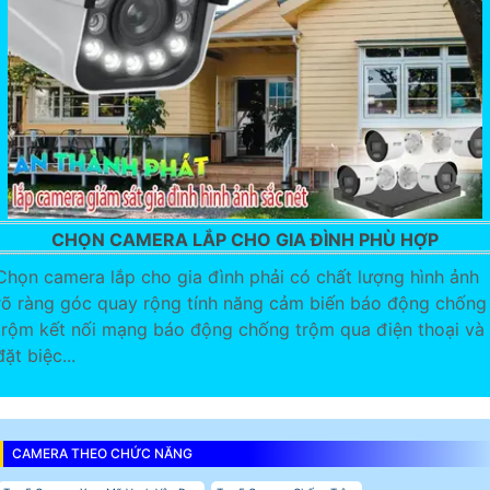
CHỌN CAMERA LẮP CHO GIA ĐÌNH PHÙ HỢP
Chọn camera lắp cho gia đình phải có chất lượng hình ảnh
rõ ràng góc quay rộng tính năng cảm biến báo động chống
trộm kết nối mạng báo động chống trộm qua điện thoại và
đặt biệc...
CAMERA THEO CHỨC NĂNG