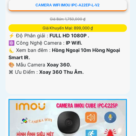
CAMERA WIFI IMOU IPC-A22EP-L-V2
Giá Bán: 1,750,000 ₫
Giá Khuyến Mại: 899,000 ₫
️⚡ Độ Phân giải :
FULL HD 1080P .
⚛️ Công Nghệ Camera :
IP Wifi.
🌜 Xem ban đêm :
Hồng Ngoại 10m Hồng Ngoại
Smart IR.
🎨 Mẫu Camera
Xoay 360.
️⌘ Ưu Điểm :
Xoay 360 Thu Âm.