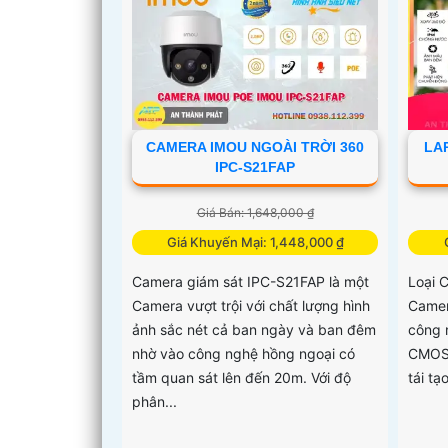
CAMERA IMOU NGOÀI TRỜI 360
LA
IPC-S21FAP
Giá Bán: 1,648,000 ₫
Giá Khuyến Mại: 1,448,000 ₫
Camera giám sát IPC-S21FAP là một
Loại 
Camera vượt trội với chất lượng hình
Camer
ảnh sắc nét cả ban ngày và ban đêm
công 
nhờ vào công nghệ hồng ngoại có
CMOS 
tầm quan sát lên đến 20m. Với độ
tái tạ
phân...