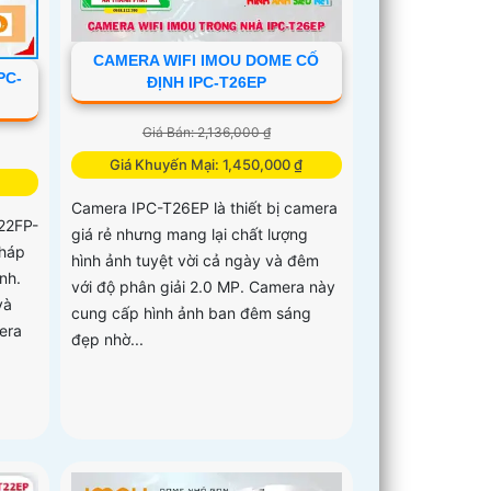
CAMERA WIFI IMOU DOME CỐ
PC-
ĐỊNH IPC-T26EP
Giá Bán: 2,136,000 ₫
Giá Khuyến Mại: 1,450,000 ₫
Camera IPC-T26EP là thiết bị camera
22FP-
giá rẻ nhưng mang lại chất lượng
pháp
hình ảnh tuyệt vời cả ngày và đêm
nh.
với độ phân giải 2.0 MP. Camera này
và
cung cấp hình ảnh ban đêm sáng
era
đẹp nhờ...