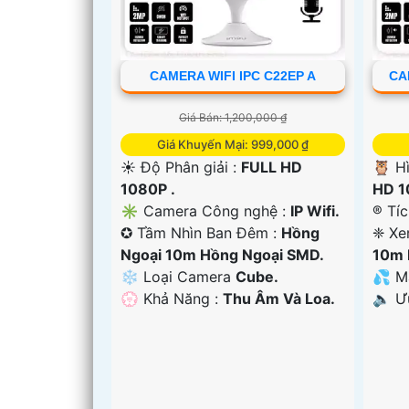
CAMERA WIFI IPC C22EP A
CA
Giá Bán: 1,200,000 ₫
Giá Khuyến Mại: 999,000 ₫
☀️ Độ Phân giải :
FULL HD
🦉 H
1080P .
HD 1
✳️ Camera Công nghệ :
IP Wifi.
®️ Tí
✪ Tầm Nhìn Ban Đêm :
Hồng
❈ Xe
Ngoại 10m Hồng Ngoại SMD.
10m 
❄ Loại Camera
Cube.
💦 M
'
️💮 Khả Năng :
Thu Âm Và Loa.
️🔈 