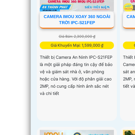
CAMERA IMOU XOAY 360 NGOÀI
CAM
TRỜI IPC-S21FEP
Giá Bán: 2,300,000 ₫
Giá Khuyến Mại: 1,599,000 ₫
Thiết bị Camera An Ninh IPC-S21FEP
Thiết
là một giải pháp đáng tin cậy để bảo
Camer
vệ và giám sát nhà ở, văn phòng
sát an
hoặc cửa hàng. Với độ phân giải cao
2MP, 
2MP, nó cung cấp hình ảnh sắc nét
tiết 
và chi tiết