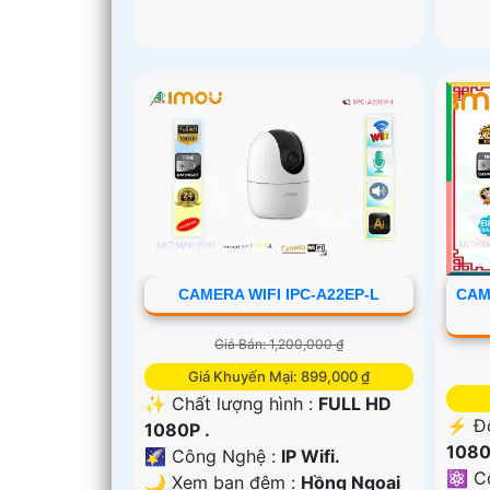
CAMERA WIFI IPC-A22EP-L
CAM
Giá Bán: 1,200,000 ₫
Giá Khuyến Mại: 899,000 ₫
✨ Chất lượng hình :
FULL HD
️⚡ Đ
1080P .
1080
🌠 Công Nghệ :
IP Wifi.
⚛️ C
🌙 Xem ban đêm :
Hồng Ngoại