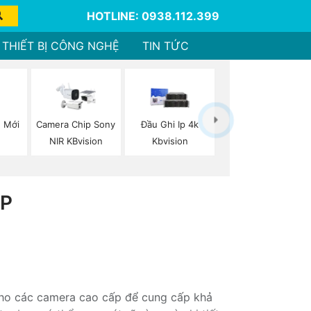
HOTLINE: 0938.112.399
THIẾT BỊ CÔNG NGHỆ
TIN TỨC
 Mới
Camera Chip Sony
Đầu Ghi Ip 4k
NIR KBvision
Kbvision
0P
 cho các camera cao cấp để cung cấp khả