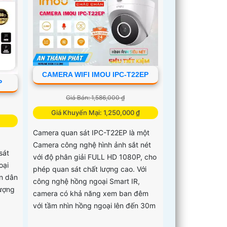
CAMERA WIFI IMOU IPC-T22EP
P
Giá Bán: 1,586,000 ₫
Giá Khuyến Mại: 1,250,000 ₫
Camera quan sát IPC-T22EP là một
Camera công nghệ hình ảnh sắt nét
sát
với độ phân giải FULL HD 1080P, cho
oại
phép quan sát chất lượng cao. Với
n dân
công nghệ hồng ngoại Smart IR,
tượng
camera có khả năng xem ban đêm
với tầm nhìn hồng ngoại lên đến 30m