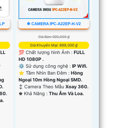
6LP
❇ CAMERA IPC-A22EP-H-V2
Giá Bán: 920,000 ₫
Giá Khuyến Mại: 899,000 ₫
LL
💯 Chất lượng hình Ảnh :
FULL
HD 1080P .
P
⚙ Sử dụng công nghệ :
IP Wifi.
⭐ Tầm Nhìn Ban Đêm :
Hồng
ng
Ngoại 10m Hồng Ngoại SMD.
D.
↕️ Camera Theo Mẫu
Xoay 360.
60.
️♚ Khả Năng :
Thu Âm Và Loa.
a.