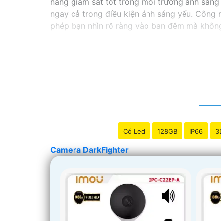
năng giám sát tốt trong môi trường ánh sáng 
ngay cả trong điều kiện ánh sáng yếu. Công n
phép bạn nhìn rõ ràng vào ban đêm mà khôn
Có Led
128GB
IP66
3
Camera DarkFighter