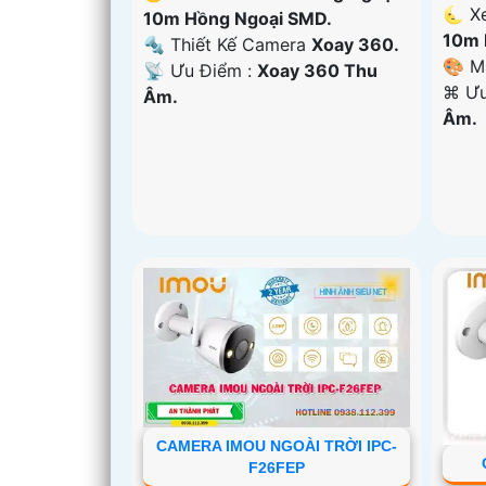
🌜 X
10m Hồng Ngoại SMD.
10m 
🔩 Thiết Kế Camera
Xoay 360.
🎨 M
️📡 Ưu Điểm :
Xoay 360 Thu
️⌘ Ư
Âm.
Âm.
CAMERA IMOU NGOÀI TRỜI IPC-
F26FEP