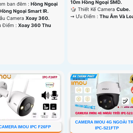
10m Hồng Ngoại SMD.
em ban đêm :
Hồng Ngoại
🎲 Thiết Kế Camera
Cube.
Hồng Ngoại Smart IR.
️⇝ Ưu Điểm :
Thu Âm Và Lo
ẫu Camera
Xoay 360.
u Điểm :
Xoay 360 Thu
CAMERA IMOU 4G NGOÀI T
CAMERA IMOU IPC F26FP
IPC-S21FTP