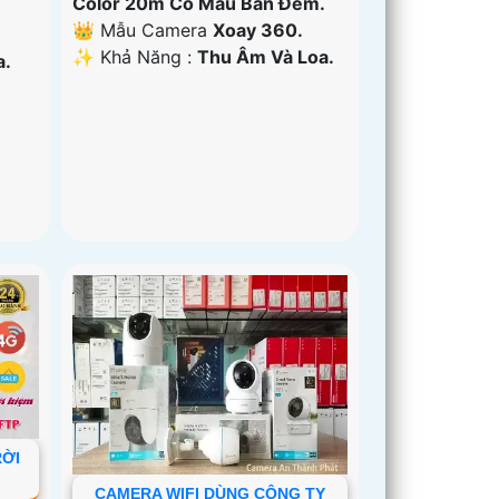
Color 20m Có Màu Ban Đêm.
👑 Mẫu Camera
Xoay 360.
️✨ Khả Năng :
Thu Âm Và Loa.
a.
RỜI
CAMERA WIFI DÙNG CÔNG TY