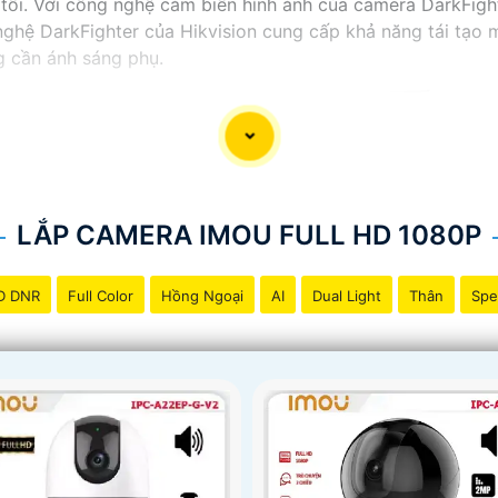
tối. Với công nghệ cảm biến hình ảnh của camera DarkFighte
ghệ DarkFighter của Hikvision cung cấp khả năng tái tạo m
g cần ánh sáng phụ.
LẮP CAMERA IMOU FULL HD 1080P
D DNR
Full Color
Hồng Ngoại
AI
Dual Light
Thân
Spe