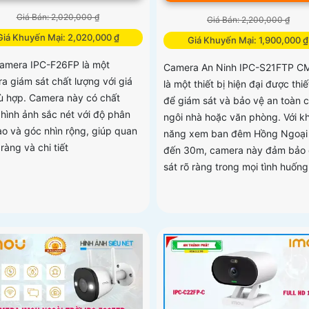
Giá Bán: 2,020,000 ₫
Giá Bán: 2,200,000 ₫
Giá Khuyến Mại: 2,020,000 ₫
Giá Khuyến Mại: 1,900,000 ₫
camera IPC-F26FP là một
Camera An Ninh IPC-S21FTP 
a giám sát chất lượng với giá
là một thiết bị hiện đại được thiế
ù hợp. Camera này có chất
để giám sát và bảo vệ an toàn 
 hình ảnh sắc nét với độ phân
ngôi nhà hoặc văn phòng. Với k
cao và góc nhìn rộng, giúp quan
năng xem ban đêm Hồng Ngoại 
 ràng và chi tiết
đến 30m, camera này đảm bảo
sát rõ ràng trong mọi tình huống