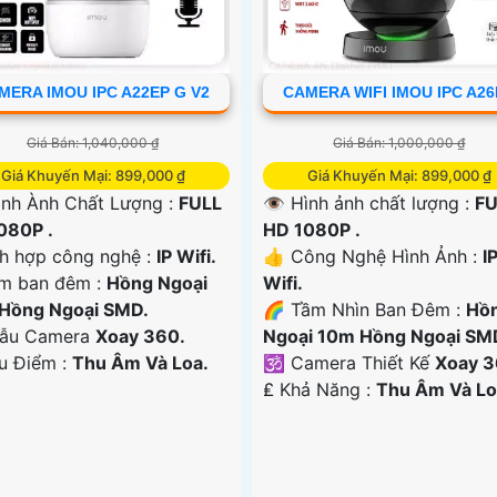
MERA IMOU IPC A22EP G V2
CAMERA WIFI IMOU IPC A2
Giá Bán: 1,040,000 ₫
Giá Bán: 1,000,000 ₫
Giá Khuyến Mại: 899,000 ₫
Giá Khuyến Mại: 899,000 ₫
ình Ành Chất Lượng :
FULL
👁 Hình ảnh chất lượng :
FU
080P .
HD 1080P .
ch hợp công nghệ :
IP Wifi.
👍 Công Nghệ Hình Ảnh :
I
m ban đêm :
Hồng Ngoại
Wifi.
Hồng Ngoại SMD.
🌈 Tầm Nhìn Ban Đêm :
Hồ
ẫu Camera
Xoay 360.
Ngoại 10m Hồng Ngoại SM
Ưu Điểm :
Thu Âm Và Loa.
🕉️ Camera Thiết Kế
Xoay 3
️₤ Khả Năng :
Thu Âm Và Lo