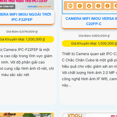
ERA WIFI IMOU NGOÀI TRỜI
CAMERA WIFI IMOU VERSA I
IPC-F22FEP
C22FP-C
Giá Bán: 2,074,000 ₫
Giá Bán: 1,900,000 ₫
Giá Khuyến Mại: 1,500,000 ₫
Giá Khuyến Mại: 1,500,000 ₫
 bị Camera IPC-F22FEP là một
Thiết bị Camera quan sát IPC-C
a cao cấp trong lĩnh vực giám
C Chắc Chắn Cube là một giải 
 ninh. Với độ phân giải cao
hiệu quả cho việc giám sát an ni
nó cung cấp hình ảnh rõ nét, chi
Với chất lượng hình ảnh 2.0 MP 
và màu sắc sắc nét
công nghệ hình ảnh IP Wifi, cam
này...