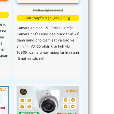
Giá Bán: 2,200,000 ₫
Giá Khuyến Mại: 1,800,000 ₫
CMOS
Camera an ninh IPC-T26EP là một
t kế
Camera chất lượng cao được thiết kế
của
dành riêng cho giám sát và bảo vệ
hả
an ninh. Với độ phân giải Full HD
lên
1080P, camera này mang lại hình ảnh
 quan
rõ nét và sắc nét