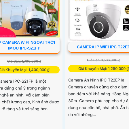
P CAMERA WIFI NGOAI TRỜI
CAMERA IP WIFI IPC T22E
IMOU IPC-S21FP
Giá Bán: 1,586,000 ₫
Giá Bán: 1,700,000 ₫
Giá Khuyến Mại: 1,250,000 ₫
Giá Khuyến Mại: 1,400,000 ₫
Camera An Ninh IPC-T22EP là
Camera IPC-S21FP là một
Camera chuyên dùng cho giám 
a đáng chú ý trong ngành
ban đêm với khả năng Hồng Ng
nghệ an ninh. Với cảm biến
30m. Camera phù hợp cho dự á
chất lượng cao, hình ảnh được
dụng như căn hộ, nhà phố. Ấn 
o rõ ràng và tươi sáng hơn
ơn với những...