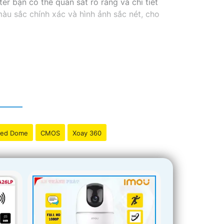
r bạn có thể quan sát rõ ràng và chi tiết
àu sắc chính xác và hình ảnh sắc nét, cho
ed Dome
CMOS
Xoay 360