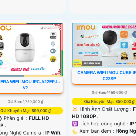
CAMERA WIFI IMOU CUBE I
C22SP
ERA WIFI IMOU IPC-A22EP-L-
V2
Giá Bán: 1,150,000 ₫
Giá Khuyến Mại: 850,000 ₫
Giá Bán: 1,750,000 ₫
🔅 Hình Ành Chất Lượng :
F
Giá Khuyến Mại: 899,000 ₫
HD 1080P .
ộ Phân giải :
FULL HD
⚛️ Tích hợp công nghệ :
IP 
P .
🌜 Xem ban đêm :
Hồng Ng
ông Nghệ Camera :
IP Wifi.