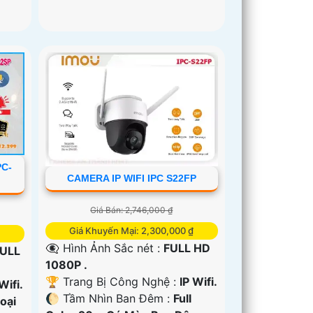
PC-
CAMERA IP WIFI IPC S22FP
Giá Bán: 2,746,000 ₫
Giá Khuyến Mại: 2,300,000 ₫
👁️‍🗨 Hình Ảnh Sắc nét :
FULL HD
ULL
1080P .
🏆 Trang Bị Công Nghệ :
IP Wifi.
Wifi.
🌔 Tầm Nhìn Ban Đêm :
Full
oại