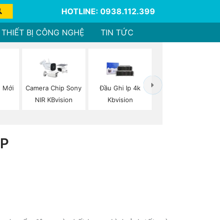
HOTLINE: 0938.112.399
THIẾT BỊ CÔNG NGHỆ
TIN TỨC
 Mới
Camera Chip Sony
Đầu Ghi Ip 4k
NIR KBvision
Kbvision
0P