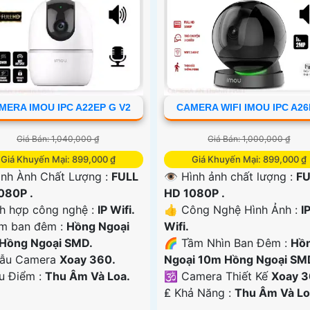
MERA IMOU IPC A22EP G V2
CAMERA WIFI IMOU IPC A2
Giá Bán: 1,040,000 ₫
Giá Bán: 1,000,000 ₫
Giá Khuyến Mại: 899,000 ₫
Giá Khuyến Mại: 899,000 ₫
ình Ành Chất Lượng :
FULL
👁 Hình ảnh chất lượng :
FU
080P .
HD 1080P .
ch hợp công nghệ :
IP Wifi.
👍 Công Nghệ Hình Ảnh :
I
m ban đêm :
Hồng Ngoại
Wifi.
Hồng Ngoại SMD.
🌈 Tầm Nhìn Ban Đêm :
Hồ
ẫu Camera
Xoay 360.
Ngoại 10m Hồng Ngoại SM
Ưu Điểm :
Thu Âm Và Loa.
🕉️ Camera Thiết Kế
Xoay 3
️₤ Khả Năng :
Thu Âm Và Lo