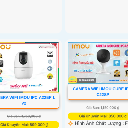
CAMERA WIFI IMOU CUBE I
C22SP
ERA WIFI IMOU IPC-A22EP-L-
V2
Giá Bán: 1,150,000 ₫
Giá Khuyến Mại: 850,000 ₫
Giá Bán: 1,750,000 ₫
🔅 Hình Ành Chất Lượng :
F
Giá Khuyến Mại: 899,000 ₫