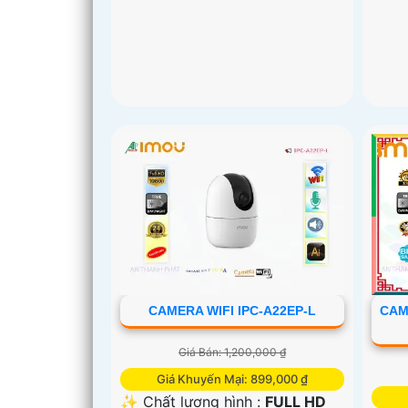
'
CAMERA WIFI IPC-A22EP-L
CAM
Giá Bán: 1,200,000 ₫
Giá Khuyến Mại: 899,000 ₫
✨ Chất lượng hình :
FULL HD