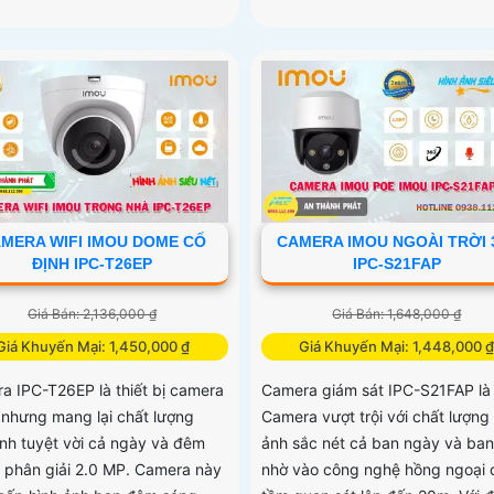
MERA WIFI IMOU DOME CỐ
CAMERA IMOU NGOÀI TRỜI 
ĐỊNH IPC-T26EP
IPC-S21FAP
Giá Bán: 2,136,000 ₫
Giá Bán: 1,648,000 ₫
Giá Khuyến Mại: 1,450,000 ₫
Giá Khuyến Mại: 1,448,000 
a IPC-T26EP là thiết bị camera
Camera giám sát IPC-S21FAP là
ẻ nhưng mang lại chất lượng
Camera vượt trội với chất lượng
ảnh tuyệt vời cả ngày và đêm
ảnh sắc nét cả ban ngày và ba
ộ phân giải 2.0 MP. Camera này
nhờ vào công nghệ hồng ngoại 