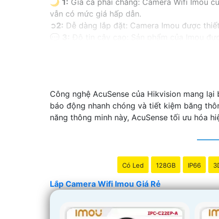
🌙
1:
Giá cả phải chăng: Camera Wifi Imou cu
vẫn có mức giá hấp dẫn.
➲
2:
Dễ dàng lắp đặt: Camera Imou được thiết 
💬
3:
Độ tin cậy cao: Sản phẩm của Imou được
tin tưởng vào chất lượng của sản phẩm.
🏘
4:
Tích hợp công nghệ mới: Camera Wifi I
giúp tăng cường tính năng bảo mật.
🌐
5:
Hỗ trợ dịch vụ sau bán hàng: Imou cung
Công nghệ AcuSense của Hikvision mang lại 
chóng khi cần thiết.
báo động nhanh chóng và tiết kiệm băng thôn
Hy vọng những thông tin trên giúp bạn tìm đ
năng thông minh này, AcuSense tối ưu hóa hiệ
Có Led
128GB
IP66
3
Lắp Camera Wifi Imou Giá Rẻ