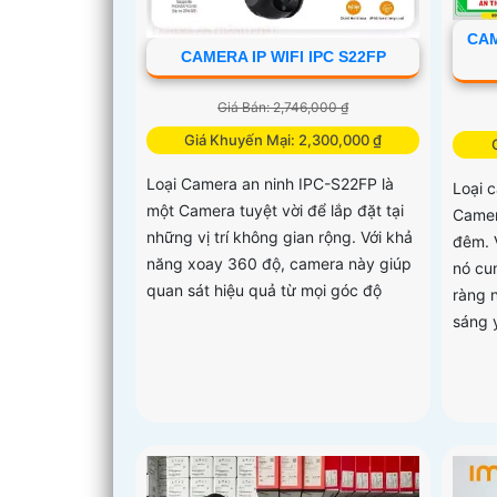
CAM
CAMERA IP WIFI IPC S22FP
Giá Bán: 2,746,000 ₫
Giá Khuyến Mại: 2,300,000 ₫
Loại Camera an ninh IPC-S22FP là
Loại 
một Camera tuyệt vời để lắp đặt tại
Camer
những vị trí không gian rộng. Với khả
đêm. 
năng xoay 360 độ, camera này giúp
nó cu
quan sát hiệu quả từ mọi góc độ
ràng 
sáng 