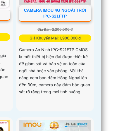
CAMERA IMOU 4G NGOÀI TRỜI
IPC-S21FTP
Giá Bán: 2,200,000 ₫
₫
Giá Khuyến Mại: 1,900,000 ₫
Camera An Ninh IPC-S21FTP CMOS
 giá
là một thiết bị hiện đại được thiết kế
t
để giám sát và bảo vệ an toàn của
hân
ngôi nhà hoặc văn phòng. Với khả
 quan
năng xem ban đêm Hồng Ngoại lên
đến 30m, camera này đảm bảo quan
sát rõ ràng trong mọi tình huống