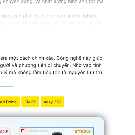
g chuyển động, và chất lượng hình ảnh tốt mà
không cần phải thuê dịch vụ chuyên nghiệp.
 vực an ninh và giám sát, vì vậy bạn có thể
nhân tạo, cảm biến chuyển động thông minh
 bảo đảm rằng bạn sẽ có sự trợ giúp nhanh
era một cách chính xác. Công nghệ này giúp
gười và phương tiện di chuyển. Nhờ vào tính
lý mà không làm tiêu tốn tài nguyên lưu trữ.
ed Dome
CMOS
Xoay 360