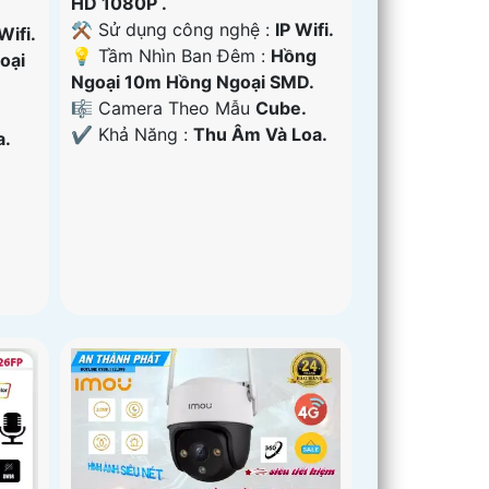
HD 1080P .
⚒ Sử dụng công nghệ :
IP Wifi.
Wifi.
💡 Tầm Nhìn Ban Đêm :
Hồng
oại
Ngoại 10m Hồng Ngoại SMD.
🎼️ Camera Theo Mẫu
Cube.
️✔️ Khả Năng :
Thu Âm Và Loa.
a.