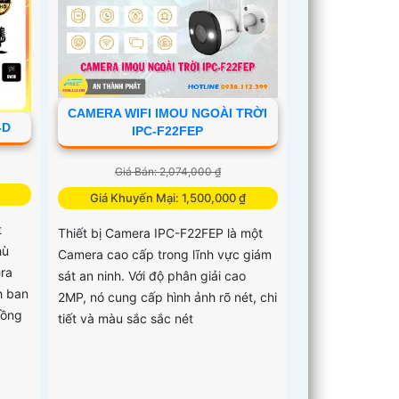
CAMERA WIFI IMOU NGOÀI TRỜI
-D
IPC-F22FEP
Giá Bán: 2,074,000 ₫
Giá Khuyến Mại: 1,500,000 ₫
t
Thiết bị Camera IPC-F22FEP là một
hù
Camera cao cấp trong lĩnh vực giám
ra
sát an ninh. Với độ phân giải cao
h ban
2MP, nó cung cấp hình ảnh rõ nét, chi
Hồng
tiết và màu sắc sắc nét