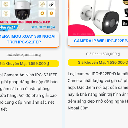
ERA IMOU XOAY 360 NGOÀI
CAMERA IP WIFI IPC-F22FP
TRỜI IPC-S21FEP
Giá Bán: 1,530,000 ₫
Giá Bán: 2,300,000 ₫
Giá Khuyến Mại: 1,530,000 ₫
Giá Khuyến Mại: 1,599,000 ₫
Loại camera IPC-F22FP-D là mộ
 bị Camera An Ninh IPC-S21FEP
Camera chất lượng với giá cả p
t giải pháp đáng tin cậy để bảo
hợp. Đặc điểm nổi bật của came
 giám sát nhà ở, văn phòng
này là khả năng hiển thị hình ản
cửa hàng. Với độ phân giải cao
đêm sáng đẹp nhờ công nghệ 
nó cung cấp hình ảnh sắc nét
Ngoại 30m
 tiết