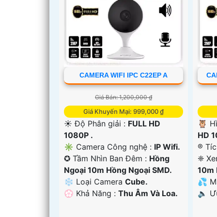
CAMERA WIFI IPC C22EP A
CA
Giá Bán: 1,200,000 ₫
Giá Khuyến Mại: 999,000 ₫
☀️ Độ Phân giải :
FULL HD
🦉 H
1080P .
HD 1
✳️ Camera Công nghệ :
IP Wifi.
®️ Tí
✪ Tầm Nhìn Ban Đêm :
Hồng
❈ Xe
Ngoại 10m Hồng Ngoại SMD.
10m 
❄ Loại Camera
Cube.
💦 M
️💮 Khả Năng :
Thu Âm Và Loa.
️🔈 