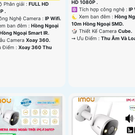
HD 1080P .
ộ Phân giải :
FULL HD
⚛️ Tích hợp công nghệ :
IP 
P .
🌜 Xem ban đêm :
Hồng Ng
ông Nghệ Camera :
IP Wifi.
10m Hồng Ngoại SMD.
em ban đêm :
Hồng Ngoại
🎲 Thiết Kế Camera
Cube.
Hồng Ngoại Smart IR.
️⇝ Ưu Điểm :
Thu Âm Và Lo
ẫu Camera
Xoay 360.
u Điểm :
Xoay 360 Thu