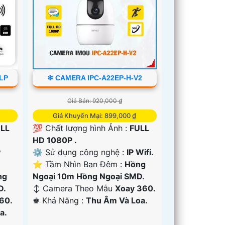
6LP
❇ CAMERA IPC-A22EP-H-V2
Giá Bán: 920,000 ₫
Giá Khuyến Mại: 899,000 ₫
LL
💯 Chất lượng hình Ảnh :
FULL
HD 1080P .
P
⚙ Sử dụng công nghệ :
IP Wifi.
⭐ Tầm Nhìn Ban Đêm :
Hồng
ng
Ngoại 10m Hồng Ngoại SMD.
D.
↕️ Camera Theo Mẫu
Xoay 360.
60.
️♚ Khả Năng :
Thu Âm Và Loa.
a.