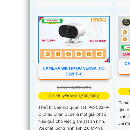
CA
CAMERA WIFI IMOU VERSA IPC-
C22FP-C
Giá Bán: 1,900,000 ₫
Giá Khuyến Mại: 1,500,000 ₫
Camer
Thiết bị Camera quan sát IPC-C22FP-
giá r
C Chắc Chắn Cube là một giải pháp
hình 
hiệu quả cho việc giám sát an ninh.
với đ
Với chất lượng hình ảnh 2.0 MP và