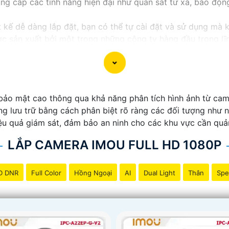
ng cấp các tính năng hiện đại như quan sát từ xa, báo độn
kế dễ dàng lắp đặt, bạn có thể tự cài đặt và sử dụng mà 
 sản xuất bởi một trong những công ty hàng đầu trong lĩnh
mou thường được tích hợp các công nghệ mới như trí tuệ 
 cấp dịch vụ hỗ trợ khách hàng tốt sau khi mua sản phẩm,
bảo mật cao thông qua khả năng phân tích hình ảnh từ cam
g lưu trữ bằng cách phân biệt rõ ràng các đối tượng như n
ược lựa chọn hoàn hảo cho Camera Wifi Imou giá rẻ.
u quả giám sát, đảm bảo an ninh cho các khu vực cần quản 
LẮP CAMERA IMOU FULL HD 1080P
D DNR
Full Color
Hồng Ngoại
AI
Dual Light
Thân
Spe