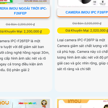
ERA IMOU NGOÀI TRỜI IPC-
CAMERA IMOU IPC F26FP
F26FEP
Giá Bán: 2,020,000 ₫
Giá Bán: 2,200,000 ₫
Giá Khuyến Mại: 2,020,000 
Giá Khuyến Mại: 2,200,000 ₫
Loại camera IPC-F26FP là một
camera IPC-F26FEP là một
Camera giám sát chất lượng với
a tuyệt vời để giám sát ban
cả phù hợp. Camera này có chấ
Với công nghệ hồng ngoại 30m,
lượng hình ảnh sắc nét với độ p
ng cấp hình ảnh sắc nét và rõ
giải cao và góc nhìn rộng, giúp
ngay cả trong điều kiện ánh
sát rõ ràng và chi tiết
yếu. Độ phân giải 2