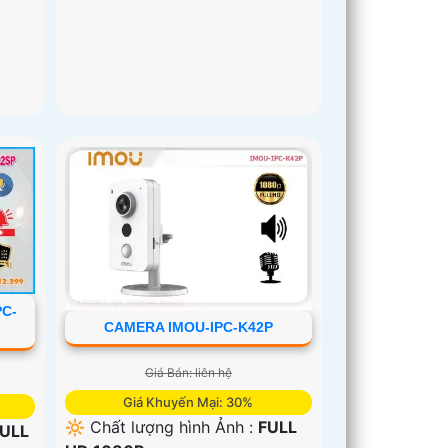
PC-
CAMERA IMOU-IPC-K42P
Giá Bán: liên hệ
Giá Khuyến Mại: 30%
🔆 Chất lượng hình Ảnh :
FULL
ULL