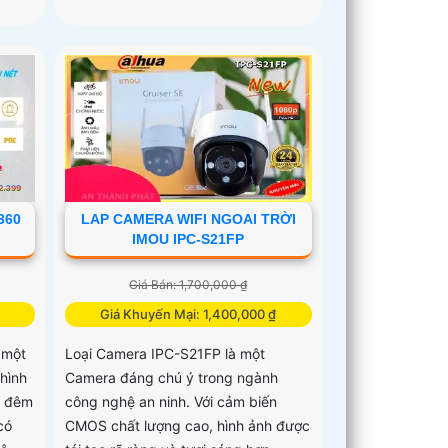
360
LAP CAMERA WIFI NGOAI TRỜI
IMOU IPC-S21FP
Giá Bán: 1,700,000 ₫
₫
Giá Khuyến Mại: 1,400,000 ₫
 một
Loại Camera IPC-S21FP là một
 hình
Camera đáng chú ý trong ngành
n đêm
công nghệ an ninh. Với cảm biến
có
CMOS chất lượng cao, hình ảnh được