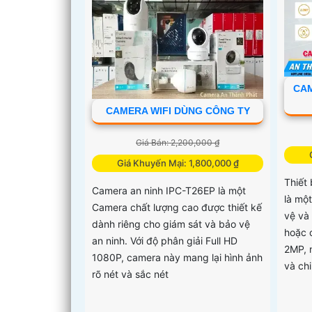
CAM
CAMERA WIFI DÙNG CÔNG TY
Giá Bán: 2,200,000 ₫
Giá Khuyến Mại: 1,800,000 ₫
Thiết
Camera an ninh IPC-T26EP là một
là mộ
Camera chất lượng cao được thiết kế
vệ và
dành riêng cho giám sát và bảo vệ
hoặc 
an ninh. Với độ phân giải Full HD
2MP, 
1080P, camera này mang lại hình ảnh
và chi
rõ nét và sắc nét