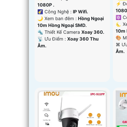
️⚡ Đ
1080P .
1080
🌠 Công Nghệ :
IP Wifi.
⚛️ C
🌙 Xem ban đêm :
Hồng Ngoại
🌜 X
10m Hồng Ngoại SMD.
10m 
🔩 Thiết Kế Camera
Xoay 360.
🎨 M
️📡 Ưu Điểm :
Xoay 360 Thu
️⌘ Ư
Âm.
Âm.