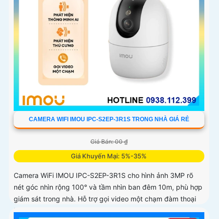
CAMERA WIFI IMOU IPC-S2EP-3R1S TRONG NHÀ GIÁ RẺ
Giá Bán: 00 ₫
Giá Khuyến Mại: 5%-35%
Camera WiFi IMOU IPC-S2EP-3R1S cho hình ảnh 3MP rõ
nét góc nhìn rộng 100° và tầm nhìn ban đêm 10m, phù hợp
giám sát trong nhà. Hỗ trợ gọi video một chạm đàm thoại
hai chiều và kết nối Wi-Fi ổn định giúp quan sát từ xa