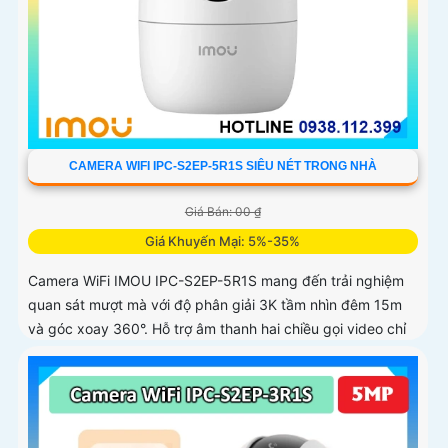
CAMERA WIFI IPC-S2EP-5R1S SIÊU NÉT TRONG NHÀ
Giá Bán: 00 ₫
Giá Khuyến Mại: 5%-35%
Camera WiFi IMOU IPC-S2EP-5R1S mang đến trải nghiệm
quan sát mượt mà với độ phân giải 3K tầm nhìn đêm 15m
và góc xoay 360°. Hỗ trợ âm thanh hai chiều gọi video chỉ
với một chạm và lưu trữ thẻ nhớ tới 256GB