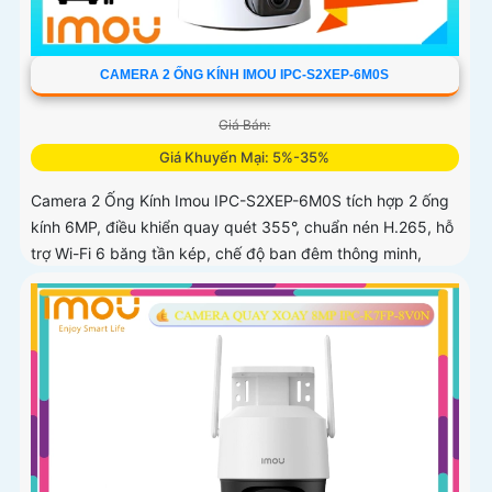
CAMERA 2 ỐNG KÍNH IMOU IPC-S2XEP-6M0S
Giá Bán:
Giá Khuyến Mại: 5%-35%
Camera 2 Ống Kính Imou IPC-S2XEP-6M0S tích hợp 2 ống
kính 6MP, điều khiển quay quét 355°, chuẩn nén H.265, hỗ
trợ Wi-Fi 6 băng tần kép, chế độ ban đêm thông minh,
phát hiện người, thú cưng, âm thanh bất thường và cảnh
báo bằng còi và đèn tùy chỉnh, lưu trữ đến 512GB