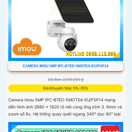
CAMERA IMOU 5MP IPC-B7ED-5MOTEA-EU/FSP14
Giá Bán: 2,090,000 ₫
Giá Khuyến Mại: 5%-35%
Camera Imou 5MP IPC-B7ED-5MOTEA-EU/FSP14 mang
đến hình ảnh 2880 x 1620 rõ nét cùng ống kính 3. 6mm và
zoom số 8x. Hệ thống quay quét ngang 340° dọc 90° loại
bỏ điểm mù