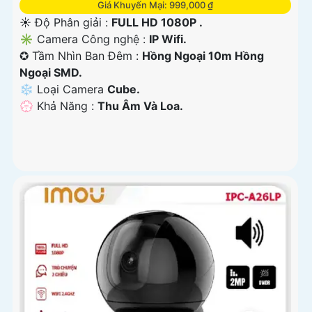
Giá Khuyến Mại: 999,000 ₫
☀️ Độ Phân giải :
FULL HD 1080P .
✳️ Camera Công nghệ :
IP Wifi.
✪ Tầm Nhìn Ban Đêm :
Hồng Ngoại 10m Hồng
Ngoại SMD.
❄ Loại Camera
Cube.
️💮 Khả Năng :
Thu Âm Và Loa.