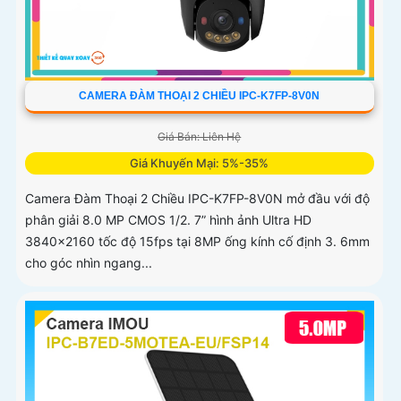
CAMERA ĐÀM THOẠI 2 CHIỀU IPC-K7FP-8V0N
Giá Bán: Liên Hệ
Giá Khuyến Mại: 5%-35%
Camera Đàm Thoại 2 Chiều IPC-K7FP-8V0N mở đầu với độ
phân giải 8.0 MP CMOS 1/2. 7” hình ảnh Ultra HD
3840×2160 tốc độ 15fps tại 8MP ống kính cố định 3. 6mm
cho góc nhìn ngang...