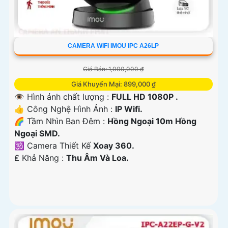
CAMERA WIFI IMOU IPC A26LP
Giá Bán: 1,000,000 ₫
Giá Khuyến Mại: 899,000 ₫
👁 Hình ảnh chất lượng :
FULL HD 1080P .
👍 Công Nghệ Hình Ảnh :
IP Wifi.
🌈 Tầm Nhìn Ban Đêm :
Hồng Ngoại 10m Hồng
Ngoại SMD.
🕉️ Camera Thiết Kế
Xoay 360.
️₤ Khả Năng :
Thu Âm Và Loa.