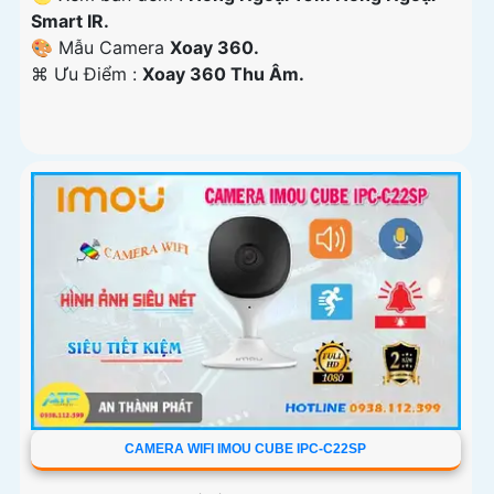
Smart IR.
🎨 Mẫu Camera
Xoay 360.
️⌘ Ưu Điểm :
Xoay 360 Thu Âm.
CAMERA WIFI IMOU CUBE IPC-C22SP