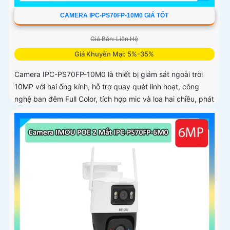
CAMERA IPC-PS70FP-10M0 GIÁ TỐT
Giá Bán: Liên Hệ
Giá Khuyến Mại: 5%-35%
Camera IPC-PS70FP-10M0 là thiết bị giám sát ngoài trời
10MP với hai ống kính, hỗ trợ quay quét linh hoạt, công
nghệ ban đêm Full Color, tích hợp mic và loa hai chiều, phát
hiện con người và phương tiện, phù hợp lắp đặt cho gia
đình, cửa hàng và văn phòng