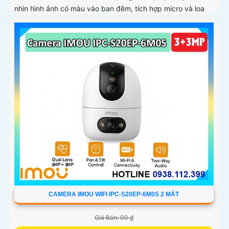
nhìn hình ảnh có màu vào ban đêm, tích hợp micro và loa
giúp đàm thoại 2 chiều, trang bị cổng LAN cắm mạng trực
tiếp nâng cao độ ổn định
CAMERA IMOU WIFI IPC-S20EP-6M0S 2 MẮT
Giá Bán: 00 ₫