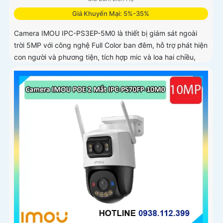
Giá Khuyến Mại: 5%-35%
Camera IMOU IPC-PS3EP-5M0 là thiết bị giám sát ngoài
trời 5MP với công nghệ Full Color ban đêm, hỗ trợ phát hiện
con người và phương tiện, tích hợp mic và loa hai chiều,
kết nối PoE tiện lợi, phù hợp cho gia đình, cửa hàng và văn
phòng