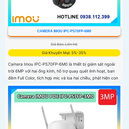
CAMERA IMOU IPC-PS70FP-6M0
Giá Bán: Liên Hệ
Giá Khuyến Mại: 5%-35%
Camera Imou IPC-PS70FP-6M0 là thiết bị giám sát ngoài
trời 6MP với hai ống kính, hỗ trợ quay quét linh hoạt, ban
đêm Full Color, tích hợp mic và loa hai chiều, phát hiện con
người và phương tiện, phù hợp lắp đặt cho gia đình, cửa
hàng và văn phòng