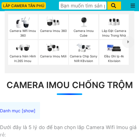
LẮP CAMERA TÂN PHÚ
Camera Imou 360
Camera Imou
Lắp Đặt Camera
Camera Wifi Imou
Cube
Imou Trong Nhà
360
Camera Imou Mới
Camera Nén Hình
Camera Chip Sony
Đầu Ghi Ip 4k
H.265 Imou
NIR KBvision
Kbvision
CAMERA IMOU CHỐNG TRỘM
Dưới đây là 5 lý do để bạn chọn lắp Camera Wifi Imou giá
rẻ: