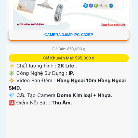
CAMERA 3.0MP IPC-C32EP
Giá Bán: 850,000 ₫
Giá Khuyến Mại: 595,000 ₫
️⚡ Chất lượng hình :
2K Lite .
✳️ Công Nghệ Sử Dụng :
IP.
🔅 Video Ban Đêm :
Hồng Ngoại 10m Hồng Ngoại
SMD.
💎 Cấu Tạo Camera
Dome Kim loại + Nhựa.
️🆑 Điểm Nỗi Bật :
Thu Âm.