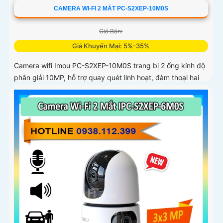
CAMERA WI-FI 2 MẮT PC-S2XEP-10M0S
Giá Bán:
Giá Khuyến Mại: 5%-35%
Camera wifi Imou PC-S2XEP-10M0S trang bị 2 ống kính độ
phân giải 10MP, hỗ trợ quay quét linh hoạt, đàm thoại hai
chiều, chế độ ánh sáng kép ban đêm. Tích hợp Wi-Fi 6,
phát hiện chuyển động, người, thú cưng, cảnh báo vượt
rào và lưu trữ tối đa thẻ nhớ 512GB