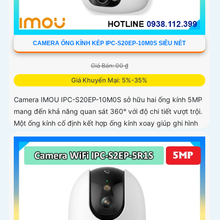
CAMERA ỐNG KÍNH KÉP IPC-S20EP-10M0S SIÊU NÉT
Giá Bán: 00 ₫
Giá Khuyến Mại: 5%-35%
Camera IMOU IPC-S20EP-10M0S sở hữu hai ống kính 5MP
mang đến khả năng quan sát 360° với độ chi tiết vượt trội.
Một ống kính cố định kết hợp ống kính xoay giúp ghi hình
toàn diện mà không bỏ sót điểm mù