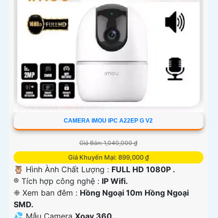
CAMERA IMOU IPC A22EP G V2
Giá Bán: 1,040,000 ₫
Giá Khuyến Mại: 899,000 ₫
🦉 Hình Ành Chất Lượng :
FULL HD 1080P .
®️ Tích hợp công nghệ :
IP Wifi.
❈ Xem ban đêm :
Hồng Ngoại 10m Hồng Ngoại
SMD.
💦 Mẫu Camera
Xoay 360.