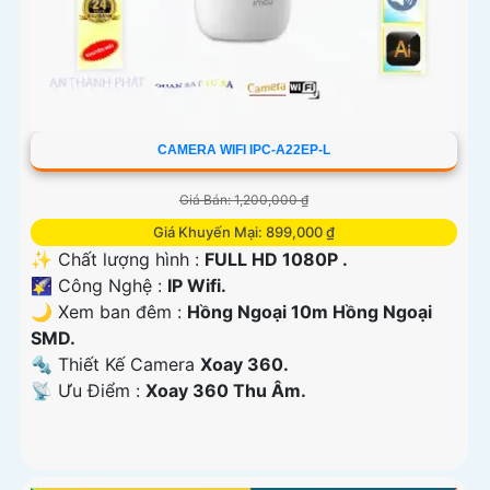
CAMERA WIFI IPC-A22EP-L
Giá Bán: 1,200,000 ₫
Giá Khuyến Mại: 899,000 ₫
✨ Chất lượng hình :
FULL HD 1080P .
🌠 Công Nghệ :
IP Wifi.
🌙 Xem ban đêm :
Hồng Ngoại 10m Hồng Ngoại
SMD.
🔩 Thiết Kế Camera
Xoay 360.
️📡 Ưu Điểm :
Xoay 360 Thu Âm.