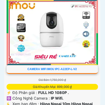
CAMERA WIFI IMOU IPC-A22EP-L-V2
Giá Bán: 1,750,000 ₫
Giá Khuyến Mại: 899,000 ₫
️⚡ Độ Phân giải :
FULL HD 1080P .
⚛️ Công Nghệ Camera :
IP Wifi.
🌜 Xem ban đêm :
Hồng Ngoại 10m Hồng Ngoại