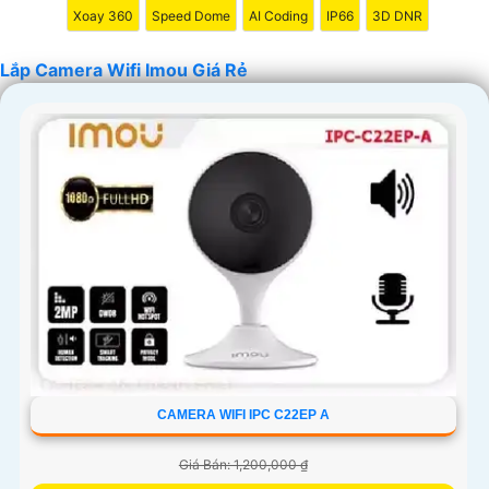
Xoay 360
Speed Dome
AI Coding
IP66
3D DNR
hoàn hảo cho Camera Wifi Imou giá rẻ.
Lắp Camera Wifi Imou Giá Rẻ
'
CAMERA WIFI IPC C22EP A
Giá Bán: 1,200,000 ₫