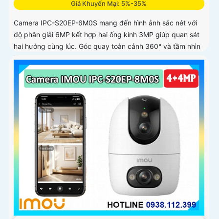
Giá Khuyến Mại: 5%-35%
Camera IPC-S20EP-6M0S mang đến hình ảnh sắc nét với
độ phân giải 6MP kết hợp hai ống kính 3MP giúp quan sát
hai hướng cùng lúc. Góc quay toàn cảnh 360° và tầm nhìn
hồng ngoại 15m cho phép ghi hình rõ nét cả ngày lẫn đêm