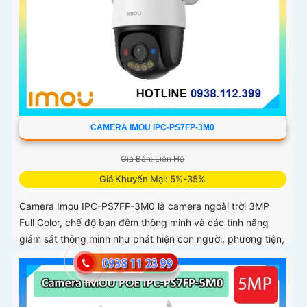
CAMERA IMOU IPC-PS7FP-3M0
Giá Bán: Liên Hệ
Giá Khuyến Mại: 5%-35%
Camera Imou IPC-PS7FP-3M0 là camera ngoài trời 3MP
Full Color, chế độ ban đêm thông minh và các tính năng
giám sát thông minh như phát hiện con người, phương tiện,
phù hợp lắp đặt tại nhà, văn phòng hoặc cửa hàng, bảo vệ
an ninh hiệu quả