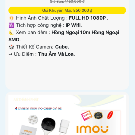
Giá Bán: 1,150,000 ₫
Giá Khuyến Mại: 850,000 ₫
🔅 Hình Ành Chất Lượng :
FULL HD 1080P .
⚛️ Tích hợp công nghệ :
IP Wifi.
🌜 Xem ban đêm :
Hồng Ngoại 10m Hồng Ngoại
SMD.
🎲 Thiết Kế Camera
Cube.
️⇝ Ưu Điểm :
Thu Âm Và Loa.