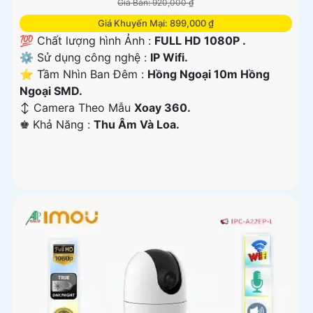
Giá Bán: 920,000 ₫
Giá Khuyến Mại: 899,000 ₫
💯 Chất lượng hình Ảnh :
FULL HD 1080P .
⚙ Sử dụng công nghệ :
IP Wifi.
⭐ Tầm Nhìn Ban Đêm :
Hồng Ngoại 10m Hồng
Ngoại SMD.
↕️ Camera Theo Mẫu
Xoay 360.
️♚ Khả Năng :
Thu Âm Và Loa.