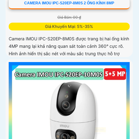
CAMERA IMOU IPC-S20EP-8M0S 2 ỐNG KÍNH 8MP
Giá Bán: 00 ₫
Giá Khuyến Mại: 5%-35%
Camera IMOU IPC-S20EP-8M0S được trang bị hai ống kính
4MP mang lại khả năng quan sát toàn cảnh 360° cực rõ.
Hình ảnh hiển thị sắc nét với màu sắc trung thực hỗ trợ
quay ngang 355° và dọc 90°