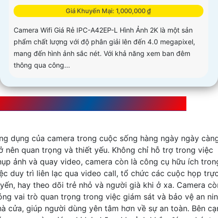
Giá Khuyến Mại: 1,000,000 ₫
Camera Wifi Giá Rẻ IPC-A42EP-L Hình Ảnh 2K là một sản
phẩm chất lượng với độ phân giải lên đến 4.0 megapixel,
mang đến hình ảnh sắc nét. Với khả năng xem ban đêm
thông qua công...
ng dụng của Camera trong cuộc sống hàng ngày
ng dụng của camera trong cuộc sống hàng ngày ngày càn
rở nên quan trọng và thiết yếu. Không chỉ hỗ trợ trong việc
hụp ảnh và quay video, camera còn là công cụ hữu ích tron
ệc duy trì liên lạc qua video call, tổ chức các cuộc họp trự
uyến, hay theo dõi trẻ nhỏ và người già khi ở xa. Camera cò
óng vai trò quan trọng trong việc giám sát và bảo vệ an ni
hà cửa, giúp người dùng yên tâm hơn về sự an toàn. Bên cạ