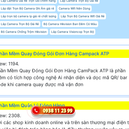
Lắp Camera Giá Rẻ Trọn Gói chính hãng
Lắp Camera Trọn Bộ Giá Rẻ
Lắp đặt Trọn Bộ Camera Ghi Âm giá rẻ
Camera Wifi Nên Dùng
Lắp trọn bộ camera Ip giá rẻ chất lượng
Lắp Trọn Bộ Camera Wifi Giá Rẻ
Lắp Camera Trọn Bộ Giá Rẻ
Bộ Camera Hikvision Ban Đêm Có Màu
Bô Camera Chống Trộm Hikvision
Lắp Camera Visioncop Trọn Bộ
hần Mềm Quay Đóng Gói Đơn Hàng Campack ATP
ew: 1194.
hần Mềm Quay Đóng Gói Đơn Hàng CamPack ATP là phần
m có tích hợp công nghệ Ai nhận diện và dọc mã QR/ bar
de khi camera quay được mã vận đơn
hần Mềm Quản Lý Đóng Hàng
ew: 2308.
i các shop kinh doanh online và trên sàn thương mại điện 