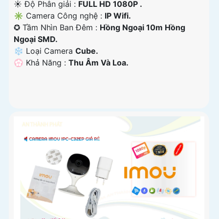
☀️ Độ Phân giải :
FULL HD 1080P .
✳️ Camera Công nghệ :
IP Wifi.
✪ Tầm Nhìn Ban Đêm :
Hồng Ngoại 10m Hồng
Ngoại SMD.
❄ Loại Camera
Cube.
️💮 Khả Năng :
Thu Âm Và Loa.