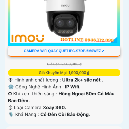
CAMERA WIFI QUAY QUÉT IPC-S7DP-5M0WEZ ✔
Giá Bán: 2,200,000 ₫
Giá Khuyến Mại: 1,900,000 ₫
☀️ Hình ảnh chất lượng :
Ultra 2k+ sắc nét .
⚙ Công Nghệ Hình Ảnh :
IP Wifi.
✪ Khi xem thiếu sáng :
Hồng Ngoại 50m Có Màu
Ban Ðêm.
↕️ Loại Camera
Xoay 360.
️🎙 Khả Năng :
Có Ðèn Còi Báo Động.