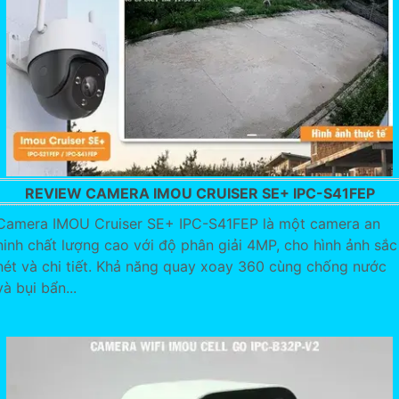
REVIEW CAMERA IMOU CRUISER SE+ IPC-S41FEP
Camera IMOU Cruiser SE+ IPC-S41FEP là một camera an
ninh chất lượng cao với độ phân giải 4MP, cho hình ảnh sắc
nét và chi tiết. Khả năng quay xoay 360 cùng chống nước
và bụi bẩn...