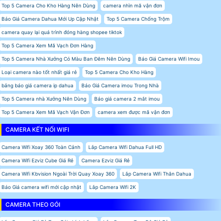
Top 5 Camera Cho Kho Hàng Nên Dùng
camera nhìn mã vận đơn
Báo Giá Camera Dahua Mới Up Cập Nhật
Top 5 Camera Chống Trộm
camera quay lại quá trình đóng hàng shopee tiktok
Top 5 Camera Xem Mã Vạch Đơn Hàng
Top 5 Camera Nhà Xưởng Có Màu Ban Đêm Nên Dùng
Báo Giá Camera Wifi Imou
Loại camera nào tốt nhất giá rẻ
Top 5 Camera Cho Kho Hàng
bảng báo giá camera ip dahua
Báo Giá Camera imou Trong Nhà
Top 5 Camera nhà Xưởng Nên Dùng
Báo giá camera 2 mắt imou
Top 5 Camera Xem Mã Vạch Vận Đơn
camera xem được mã vận đơn
CAMERA KẾT NỐI WIFI
Camera Wifi Xoay 360 Toàn Cảnh
Lắp Camera Wifi Dahua Full HD
Camera Wifi Ezviz Cube Giá Rẻ
Camera Ezviz Giá Rẻ
Camera Wifi Kbvision Ngoài Trời Quay Xoay 360
Lắp Camera Wifi Thân Dahua
Báo Giá camera wifi mới cập nhật
Lắp Camera Wifi 2K
CAMERA THEO GÓI