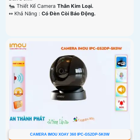
🐜 Thiết Kế Camera
Thân Kim Loại.
️↭ Khả Năng :
Có Đèn Còi Báo Động.
CAMERA IMOU XOAY 360 IPC-GS2DP-5K0W