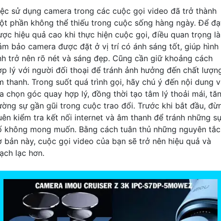
iệc sử dụng camera trong các cuộc gọi video đã trở thành
ột phần không thể thiếu trong cuộc sống hàng ngày. Để đạ
ược hiệu quả cao khi thực hiện cuộc gọi, điều quan trọng là
ảm bảo camera được đặt ở vị trí có ánh sáng tốt, giúp hình
nh trở nên rõ nét và sáng đẹp. Cũng cần giữ khoảng cách
ợp lý với người đối thoại để tránh ảnh hưởng đến chất lượn
m thanh. Trong suốt quá trình gọi, hãy chú ý đến nội dung 
ựa chọn góc quay hợp lý, đồng thời tạo tâm lý thoải mái, tă
ường sự gần gũi trong cuộc trao đổi. Trước khi bắt đầu, đừ
uên kiểm tra kết nối internet và âm thanh để tránh những s
ố không mong muốn. Bằng cách tuân thủ những nguyên tắc
ơ bản này, cuộc gọi video của bạn sẽ trở nên hiệu quả và
ạch lạc hơn.