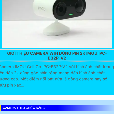
GIỚI THIỆU CAMERA WIFI DÙNG PIN 2K IMOU IPC-
B32P-V2
Camera IMOU Cell Go IPC-B32P-V2 với hình ảnh chất lượng
lên đến 2k cùng góc nhìn rộng mang đến hình ảnh chất
lượng cao. Một điểm nổi bật nữa là dòng camera này sở
hữu pin xạc...
CAMERA THEO CHỨC NĂNG