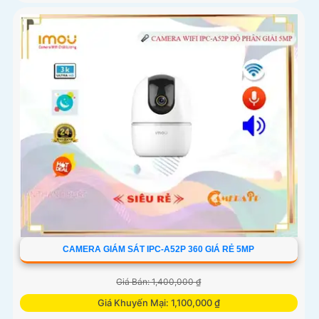
CAMERA GIÁM SÁT IPC-A52P 360 GIÁ RẺ 5MP
Giá Bán: 1,400,000 ₫
Giá Khuyến Mại: 1,100,000 ₫