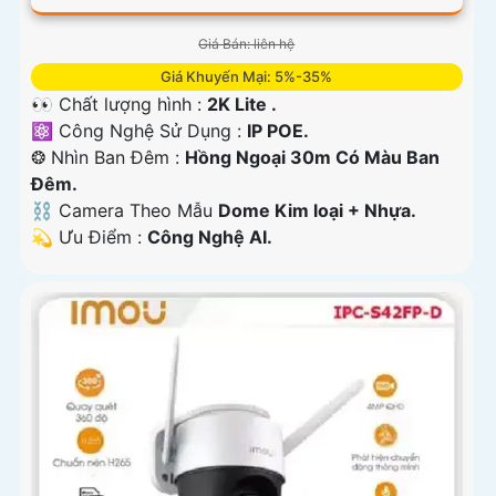
Giá Bán: liên hệ
Giá Khuyến Mại: 5%-35%
👀 Chất lượng hình :
2K Lite .
⚛️ Công Nghệ Sử Dụng :
IP POE.
❂ Nhìn Ban Đêm :
Hồng Ngoại 30m Có Màu Ban
Ðêm.
⛓ Camera Theo Mẫu
Dome Kim loại + Nhựa.
️💫 Ưu Điểm :
Công Nghệ AI.