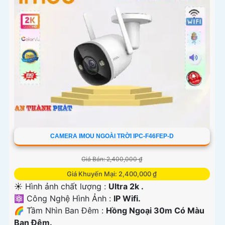
CAMERA IMOU NGOÀI TRỜI IPC-F46FEP-D
Giá Bán: 2,400,000 ₫
Giá Khuyến Mại: 2,400,000 ₫
☀️ Hình ảnh chất lượng :
Ultra 2k .
⚛️ Công Nghệ Hình Ảnh :
IP Wifi.
🌈 Tầm Nhìn Ban Đêm :
Hồng Ngoại 30m Có Màu
Ban Đêm.