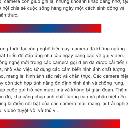
ó, camera còn giúp ghi lại những khoảnh khắc đáng nhớ, tạ
ơ hội chia sẻ cuộc sống hàng ngày một cách sinh động và
hân thực.
ông nghệ mới trong Camera cho việc gọi điện
rong thời đại công nghệ hiện nay, camera đã không ngừng
hát triển để đáp ứng nhu cầu ngày càng cao về gọi video.
ông nghệ mới trong các camera gọi điện đã được cải tiến 
ệt, nhờ vào việc sử dụng các cảm biến hình ảnh chất lượng
ao, mang lại hình ảnh sắc nét và chân thực. Các camera hiệ
ay còn tích hợp tính năng ổn định hình ảnh và chống rung,
iúp cuộc gọi trở nên mượt mà và không bị gián đoạn. Thêm
ào đó, khả năng chụp ảnh chất lượng cao và phân biệt nền
ũng là điểm nổi bật của các camera mới, mang lại trải nghi
i video tuyệt vời và thú vị.
u điểm và nhược điểm của Camera trong việc gọi điện