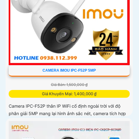
CAMERA IMOU IPC-F52P 5MP
Giá Bán: 1,500,000 ₫
Giá Khuyến Mại: 1,400,000 ₫
Camera IPC-F52P thân IP WiFi cố định ngoài trời với độ
phân giải 5MP mang lại hình ảnh sắc nét, camera tích hợp
hồng ngoại 30m, mic ghi âm, hỗ trợ chuẩn nén H.265 tiết
kiệm băng thông