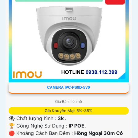
CAMERA IPC-PS8D-5V0
Giá Bán: liên hệ
Giá Khuyến Mại: 5%-35%
👁️‍🗨 Chất lượng hình :
3k .
🏆 Công Nghệ Sử Dụng :
IP POE.
🔴 Khoảng Cách Ban Đêm :
Hồng Ngoại 30m Có