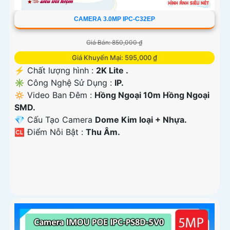
CAMERA 3.0MP IPC-C32EP
Giá Bán: 850,000 ₫
Giá Khuyến Mại: 595,000 ₫
️⚡ Chất lượng hình :
2K Lite .
✳️ Công Nghệ Sử Dụng :
IP.
🔅 Video Ban Đêm :
Hồng Ngoại 10m Hồng Ngoại
SMD.
💎 Cấu Tạo Camera
Dome Kim loại + Nhựa.
️🆑 Điểm Nỗi Bật :
Thu Âm.