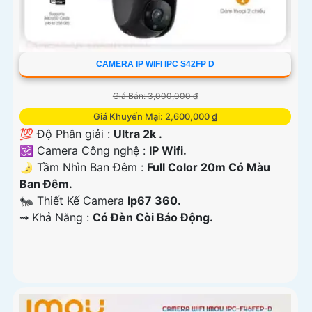
CAMERA IP WIFI IPC S42FP D
Giá Bán: 3,000,000 ₫
Giá Khuyến Mại: 2,600,000 ₫
💯 Độ Phân giải :
Ultra 2k .
🕉️ Camera Công nghệ :
IP Wifi.
🌛 Tầm Nhìn Ban Đêm :
Full Color 20m Có Màu
Ban Đêm.
🐜 Thiết Kế Camera
Ip67 360.
️⇝ Khả Năng :
Có Đèn Còi Báo Động.