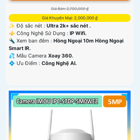
Giá Bán: 2,700,000 ₫
Giá Khuyến Mại: 2,000,000 ₫
✨ Độ sắc nét :
Ultra 2k+ sắc nét .
⚜️ Công Nghệ Sử Dụng :
IP Wifi.
🔦 Xem ban đêm :
Hồng Ngoại 10m Hồng Ngoại
Smart IR.
💦 Mẫu Camera
Xoay 360.
️💠 Ưu Điểm :
Công Nghệ AI.