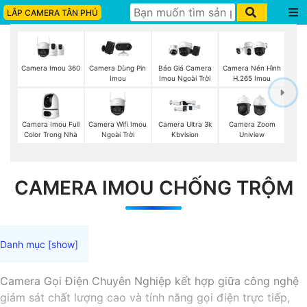
LẮP CAMERA TÂN PHÚ
Camera Imou 360
Báo Giá Camera
Camera Dùng Pin
Camera Nén Hình
Imou Ngoài Trời
Imou
H.265 Imou
Camera Imou Full
Camera Wifi Imou
Camera Ultra 3k
Camera Zoom
Color Trong Nhà
Ngoài Trời
Kbvision
Uniview
CAMERA IMOU CHỐNG TRỘM
Camera Gọi Điện Chuyên Nghiệp kết hợp giữa công nghệ
giám sát chất lượng cao và tính năng gọi điện trực tiếp,