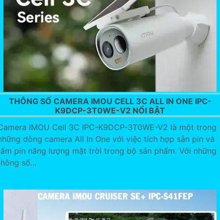
THÔNG SỐ CAMERA IMOU CELL 3C ALL IN ONE IPC-
K9DCP-3T0WE-V2 NỔI BẬT
Camera IMOU Cell 3C IPC-K9DCP-3T0WE-V2 là một trong
những dòng camera All In One với việc tích hợp sẵn pin và
tấm pin năng lượng mặt trời trong bộ sản phẩm. Với những
thông số...