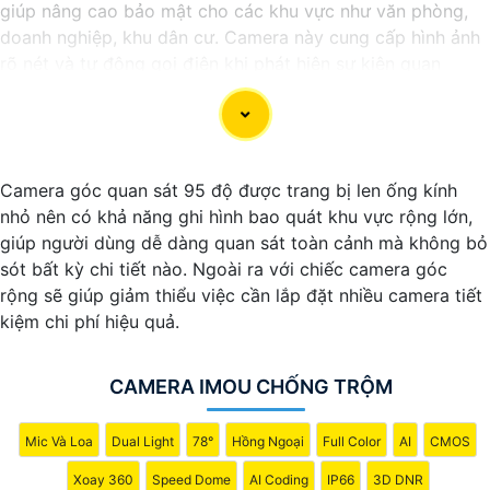
giúp nâng cao bảo mật cho các khu vực như văn phòng,
doanh nghiệp, khu dân cư. Camera này cung cấp hình ảnh
rõ nét và tự động gọi điện khi phát hiện sự kiện quan
trọng, giúp người dùng phản ứng kịp thời. Với khả năng
nhận diện chuyển động, ghi hình ban đêm và lưu trữ dữ
liệu trên đám mây, camera này mang lại một hệ thống
giám sát thông minh và hiệu quả.
Camera góc quan sát 95 độ được trang bị len ống kính
nhỏ nên có khả năng ghi hình bao quát khu vực rộng lớn,
giúp người dùng dễ dàng quan sát toàn cảnh mà không bỏ
sót bất kỳ chi tiết nào. Ngoài ra với chiếc camera góc
rộng sẽ giúp giảm thiểu việc cần lắp đặt nhiều camera tiết
kiệm chi phí hiệu quả.
CAMERA IMOU CHỐNG TRỘM
'
Mic Và Loa
Dual Light
78°
Hồng Ngoại
Full Color
AI
CMOS
Xoay 360
Speed Dome
AI Coding
IP66
3D DNR