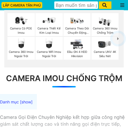
LẮP CAMERA TÂN PHÚ
Camera Có POE
Camera Thiết Kế
Camera Theo Dỏi
Camera 360 Imou
Imou
Kim Loại Imou
Chuyển Động
Chống Trộm
Imou
Camera 360 Imou
Camera Wifi Imou
Đầu Ghi 4 HDD
Camera UNV 4K
Ngoài Trời
Ngoài Trời
Hikvision
Siêu Nét
CAMERA IMOU CHỐNG TRỘM
Camera Gọi Điện Chuyên Nghiệp kết hợp giữa công nghệ
giám sát chất lượng cao và tính năng gọi điện trực tiếp,