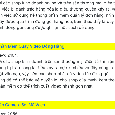
i các shop kinh doanh online và trên sàn thương mại điện 
ì việc bị đánh tráo hàng hóa là điều thường xuyên xảy ra, v
n việc sử dụng hệ thống phần mềm quản lý đơn hàng, nhìn
ấy được quá trình đóng gói hàng hóa, kèm theo đấy là quy
ình đóng gói cũng được ghi lại một cách dễ dàng
hần Mềm Quay Video Đóng Hàng
ew: 2104.
i các shop kinh doanh trên sàn thương mại điện tử thì hiện
ạng bị tráo hàng là điều xảy ra cực kì nhiều và đây cũng là
t vấn nạn, vậy nên các shop phải có video lúc đóng gói
ng để có thể bảo vệ quyền lợi cho shop của mình, kèm the
ần mềm có thể trích xuất video nhanh gọn nhất
ắp Camera Soi Mã Vạch
ew: 2056.