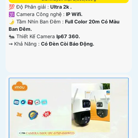
💯 Độ Phân giải :
Ultra 2k .
🕉️ Camera Công nghệ :
IP Wifi.
🌛 Tầm Nhìn Ban Đêm :
Full Color 20m Có Màu
Ban Đêm.
🐜 Thiết Kế Camera
Ip67 360.
️⇝ Khả Năng :
Có Đèn Còi Báo Động.