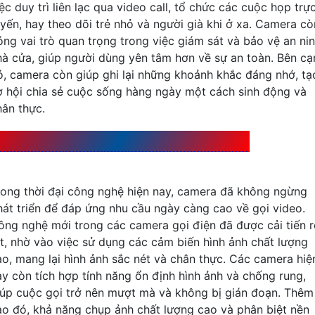
ệc duy trì liên lạc qua video call, tổ chức các cuộc họp trự
uyến, hay theo dõi trẻ nhỏ và người già khi ở xa. Camera cò
óng vai trò quan trọng trong việc giám sát và bảo vệ an ni
hà cửa, giúp người dùng yên tâm hơn về sự an toàn. Bên cạ
ó, camera còn giúp ghi lại những khoảnh khắc đáng nhớ, tạ
ơ hội chia sẻ cuộc sống hàng ngày một cách sinh động và
hân thực.
ông nghệ mới trong Camera cho việc gọi điện
rong thời đại công nghệ hiện nay, camera đã không ngừng
hát triển để đáp ứng nhu cầu ngày càng cao về gọi video.
ông nghệ mới trong các camera gọi điện đã được cải tiến 
ệt, nhờ vào việc sử dụng các cảm biến hình ảnh chất lượng
ao, mang lại hình ảnh sắc nét và chân thực. Các camera hiệ
ay còn tích hợp tính năng ổn định hình ảnh và chống rung,
iúp cuộc gọi trở nên mượt mà và không bị gián đoạn. Thêm
ào đó, khả năng chụp ảnh chất lượng cao và phân biệt nền