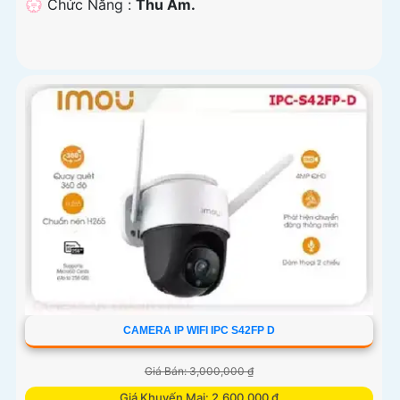
️💮 Chức Năng :
Thu Âm.
CAMERA IP WIFI IPC S42FP D
Giá Bán: 3,000,000 ₫
Giá Khuyến Mại: 2,600,000 ₫