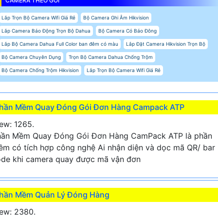
CAMERA THEO GÓI
Lắp Trọn Bộ Camera Wifi Giá Rẻ
Bộ Camera Ghi Âm Hikvision
Lắp Camera Báo Động Trọn Bộ Dahua
Bộ Camera Có Báo Đông
Lắp Bộ Camera Dahua Full Color ban đêm có màu
Lắp Đặt Camera Hikvision Trọn Bộ
Bộ Camera Chuyên Dụng
Trọn Bộ Camera Dahua Chống Trộm
Bộ Camera Chống Trộm Hikvision
Lắp Trọn Bộ Camera Wifi Giá Rẻ
hần Mềm Quay Đóng Gói Đơn Hàng Campack ATP
ew: 1265.
hần Mềm Quay Đóng Gói Đơn Hàng CamPack ATP là phần
m có tích hợp công nghệ Ai nhận diện và dọc mã QR/ bar
de khi camera quay được mã vận đơn
hần Mềm Quản Lý Đóng Hàng
ew: 2380.