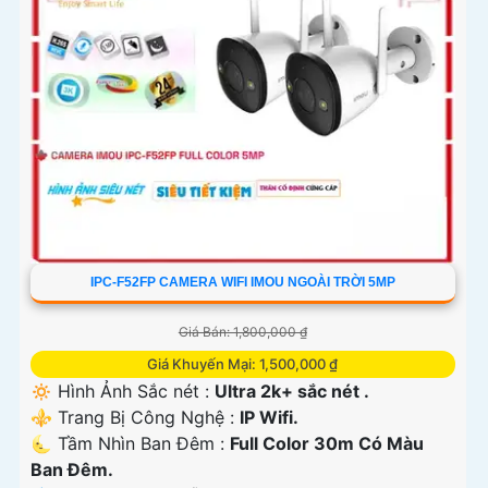
IPC-F52FP CAMERA WIFI IMOU NGOÀI TRỜI 5MP
Giá Bán: 1,800,000 ₫
Giá Khuyến Mại: 1,500,000 ₫
🔅 Hình Ảnh Sắc nét :
Ultra 2k+ sắc nét .
⚜️ Trang Bị Công Nghệ :
IP Wifi.
🌜 Tầm Nhìn Ban Đêm :
Full Color 30m Có Màu
Ban Ðêm.