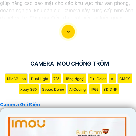
giúp nâng cao bảo mật cho các khu vực như văn phòng,
doanh nghiệp, khu dân cư. Camera này cung cấp hình ảnh
rõ nét và tự động gọi điện khi phát hiện sự kiện quan
trọng, giúp người dùng phản ứng kịp thời. Với khả năng
nhận diện chuyển động, ghi hình ban đêm và lưu trữ dữ
liệu trên đám mây, camera này mang lại một hệ thống
giám sát thông minh và hiệu quả.
CAMERA IMOU CHỐNG TRỘM
Mic Và Loa
Dual Light
78°
Hồng Ngoại
Full Color
AI
CMOS
Xoay 360
Speed Dome
AI Coding
IP66
3D DNR
Camera Gọi Điện
'