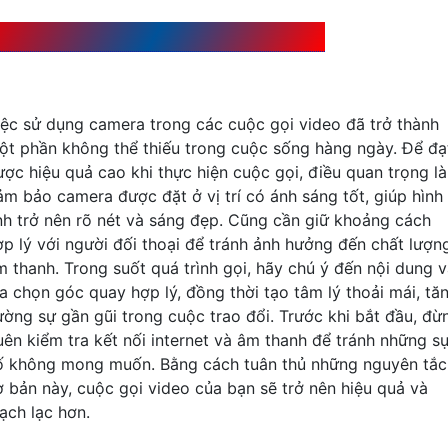
ách sử dụng Camera để gọi điện hiệu quả
iệc sử dụng camera trong các cuộc gọi video đã trở thành
ột phần không thể thiếu trong cuộc sống hàng ngày. Để đạ
ược hiệu quả cao khi thực hiện cuộc gọi, điều quan trọng là
ảm bảo camera được đặt ở vị trí có ánh sáng tốt, giúp hình
nh trở nên rõ nét và sáng đẹp. Cũng cần giữ khoảng cách
ợp lý với người đối thoại để tránh ảnh hưởng đến chất lượn
m thanh. Trong suốt quá trình gọi, hãy chú ý đến nội dung 
ựa chọn góc quay hợp lý, đồng thời tạo tâm lý thoải mái, tă
ường sự gần gũi trong cuộc trao đổi. Trước khi bắt đầu, đừ
uên kiểm tra kết nối internet và âm thanh để tránh những s
ố không mong muốn. Bằng cách tuân thủ những nguyên tắc
ơ bản này, cuộc gọi video của bạn sẽ trở nên hiệu quả và
ạch lạc hơn.