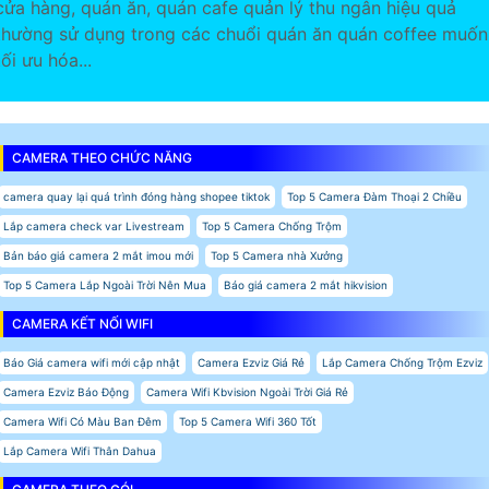
cửa hàng, quán ăn, quán cafe quản lý thu ngân hiệu quả
thường sử dụng trong các chuổi quán ăn quán coffee muốn
tối ưu hóa...
CAMERA THEO CHỨC NĂNG
camera quay lại quá trình đóng hàng shopee tiktok
Top 5 Camera Đàm Thoại 2 Chiều
Lắp camera check var Livestream
Top 5 Camera Chống Trộm
Bản báo giá camera 2 mắt imou mới
Top 5 Camera nhà Xưởng
Top 5 Camera Lắp Ngoài Trời Nên Mua
Báo giá camera 2 mắt hikvision
CAMERA KẾT NỐI WIFI
Báo Giá camera wifi mới cập nhật
Camera Ezviz Giá Rẻ
Lắp Camera Chống Trộm Ezviz
Camera Ezviz Báo Động
Camera Wifi Kbvision Ngoài Trời Giá Rẻ
Camera Wifi Có Màu Ban Đêm
Top 5 Camera Wifi 360 Tốt
Lắp Camera Wifi Thân Dahua