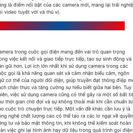
ũng là điểm nổi bật của các camera mới, mang lại trải nghi
i video tuyệt vời và thú vị.
u điểm và nhược điểm của Camera trong việc gọi điện
amera trong cuộc gọi điện mang đến vai trò quan trọng
ong việc kết nối và giao tiếp trực tiếp, tạo sự sinh động và
ần gũi hơn. Lợi ích lớn nhất khi sử dụng camera trong các
uộc gọi là khả năng quan sát và cảm nhận biểu cảm, ngôn
gữ cơ thể của người đối diện, giúp truyền đạt thông điệp m
ách chân thực và tăng cường sự hiểu biết giữa hai bên. Tuy
hiên, việc sử dụng camera cũng có thể gây ra một số bất ti
hư thời gian chờ đợi và sự không thoải mái khi cần chuẩn bị
ho cuộc trò chuyện trực tiếp. Một vấn đề khác cần lưu ý là
ông nghệ chất lượng cao có thể tạo ra các lo ngại về quyề
iêng tư và bảo mật thông tin, khi không thể kiểm soát hoàn
àn việc ghi lại hình ảnh hay dữ liệu trong quá trình gọi điện.