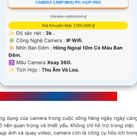
CAMERA 5.0MP IMOU IPC-A52P-PRO
Giá Bán: 1,600,000 ₫
Giá Khuyến Mại: 1,150,000 ₫
✨ Độ sắc nét :
3k .
✳️ Công Nghệ Camera :
IP Wifi.
🔅 Nhìn Ban Đêm :
Hồng Ngoại 10m Có Màu Ban
Ðêm.
🕉️ Mẫu Camera
Xoay 360.
️✨ Tích Hợp :
Thu Âm Và Loa.
ng dụng của Camera trong cuộc sống hàng ngày
ng dụng của camera trong cuộc sống hàng ngày ngày càn
rở nên quan trọng và thiết yếu. Không chỉ hỗ trợ trong việc
hụp ảnh và quay video, camera còn là công cụ hữu ích tron