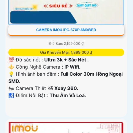
CAMERA IMOU IPC-S7XP-6M0WED
Giá Bán: 2,199,000 ₫
Giá Khuyến Mại: 1,899,000 ₫
💯 Độ sắc nét :
Ultra 3k + Sắc Nét .
⚜️ Công Nghệ Camera :
IP Wifi.
💡 Hình ảnh ban đêm :
Full Color 30m Hồng Ngoại
SMD.
🐜 Camera Thiết Kế
Xoay 360.
️🛃 Điểm Nỗi Bật :
Thu Âm Và Loa.