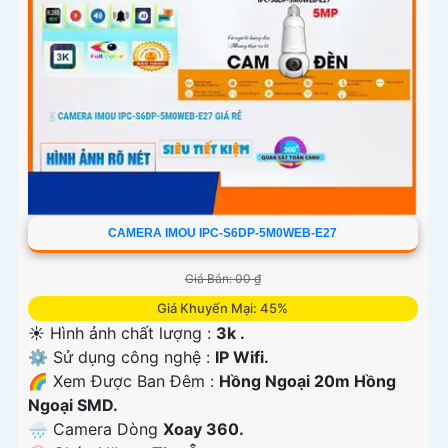
CAMERA IMOU IPC-S6DP-5M0WEB-E27
Giá Bán: 00 ₫
Giá Khuyến Mại: 45%
☀️ Hình ảnh chất lượng :
3k .
⚙ Sử dụng công nghệ :
IP Wifi.
🌈 Xem Được Ban Đêm :
Hồng Ngoại 20m Hồng
Ngoại SMD.
🌧️ Camera Dòng
Xoay 360.