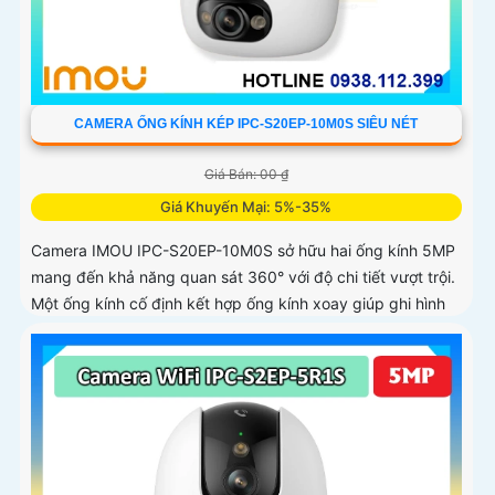
CAMERA ỐNG KÍNH KÉP IPC-S20EP-10M0S SIÊU NÉT
Giá Bán: 00 ₫
Giá Khuyến Mại: 5%-35%
Camera IMOU IPC-S20EP-10M0S sở hữu hai ống kính 5MP
mang đến khả năng quan sát 360° với độ chi tiết vượt trội.
Một ống kính cố định kết hợp ống kính xoay giúp ghi hình
toàn diện mà không bỏ sót điểm mù