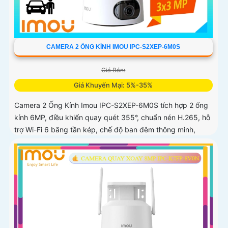
CAMERA 2 ỐNG KÍNH IMOU IPC-S2XEP-6M0S
Giá Bán:
Giá Khuyến Mại: 5%-35%
Camera 2 Ống Kính Imou IPC-S2XEP-6M0S tích hợp 2 ống
kính 6MP, điều khiển quay quét 355°, chuẩn nén H.265, hỗ
trợ Wi-Fi 6 băng tần kép, chế độ ban đêm thông minh,
phát hiện người, thú cưng, âm thanh bất thường và cảnh
báo bằng còi và đèn tùy chỉnh, lưu trữ đến 512GB