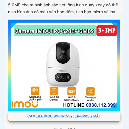
5.0MP cho ra hình ảnh sắc nét, ống kính quay xoay có thể
nhìn hình ảnh có màu vào ban đêm, tích hợp micro và loa
giúp đàm thoại 2 chiều, trang bị cổng LAN cắm mạng trực
tiếp nâng cao độ ổn định
CAMERA IMOU WIFI IPC-S20EP-6M0S 2 MẮT