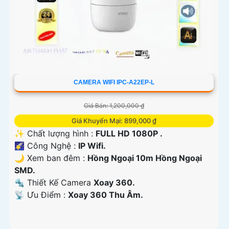
CAMERA WIFI IPC-A22EP-L
Giá Bán: 1,200,000 ₫
Giá Khuyến Mại: 899,000 ₫
✨ Chất lượng hình :
FULL HD 1080P .
🌠 Công Nghệ :
IP Wifi.
🌙 Xem ban đêm :
Hồng Ngoại 10m Hồng Ngoại
SMD.
🔩 Thiết Kế Camera
Xoay 360.
️📡 Ưu Điểm :
Xoay 360 Thu Âm.