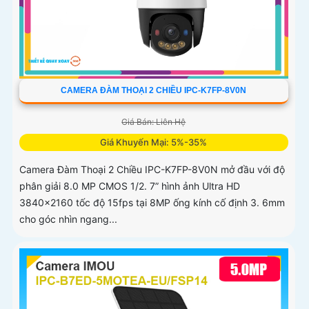
CAMERA ĐÀM THOẠI 2 CHIỀU IPC-K7FP-8V0N
Giá Bán: Liên Hệ
Giá Khuyến Mại: 5%-35%
Camera Đàm Thoại 2 Chiều IPC-K7FP-8V0N mở đầu với độ
phân giải 8.0 MP CMOS 1/2. 7” hình ảnh Ultra HD
3840×2160 tốc độ 15fps tại 8MP ống kính cố định 3. 6mm
cho góc nhìn ngang...