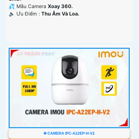
💦 Mẫu Camera
Xoay 360.
️🔈 Ưu Điểm :
Thu Âm Và Loa.
❇ CAMERA IPC-A22EP-H-V2