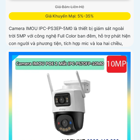
Giá Bán: Liên Hệ
Giá Khuyến Mại: 5%-35%
Camera IMOU IPC-PS3EP-5M0 là thiết bị giám sát ngoài
trời 5MP với công nghệ Full Color ban đêm, hỗ trợ phát hiện
con người và phương tiện, tích hợp mic và loa hai chiều,
kết nối PoE tiện lợi, phù hợp cho gia đình, cửa hàng và văn
phòng