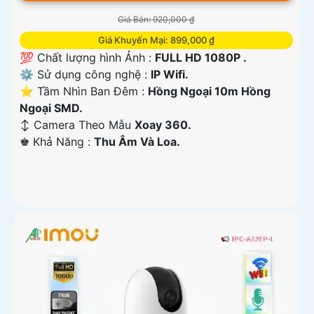
Giá Bán: 920,000 ₫
Giá Khuyến Mại: 899,000 ₫
💯 Chất lượng hình Ảnh :
FULL HD 1080P .
⚙ Sử dụng công nghệ :
IP Wifi.
⭐ Tầm Nhìn Ban Đêm :
Hồng Ngoại 10m Hồng
Ngoại SMD.
↕️ Camera Theo Mẫu
Xoay 360.
️♚ Khả Năng :
Thu Âm Và Loa.