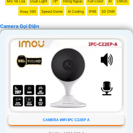
Mic Và Loa
Dual Light
78°
Hồng Ngoại
Full Color
AI
CMOS
Xoay 360
Speed Dome
AI Coding
IP66
3D DNR
Camera Gọi Điện
CAMERA WIFI IPC C22EP A