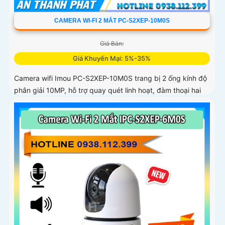
CAMERA WI-FI 2 MẮT PC-S2XEP-10M0S
Giá Bán:
Giá Khuyến Mại: 5%-35%
Camera wifi Imou PC-S2XEP-10M0S trang bị 2 ống kính độ
phân giải 10MP, hỗ trợ quay quét linh hoạt, đàm thoại hai
chiều, chế độ ánh sáng kép ban đêm. Tích hợp Wi-Fi 6,
phát hiện chuyển động, người, thú cưng, cảnh báo vượt
rào và lưu trữ tối đa thẻ nhớ 512GB