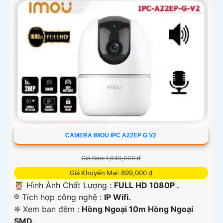
CAMERA IMOU IPC A22EP G V2
Giá Bán: 1,040,000 ₫
Giá Khuyến Mại: 899,000 ₫
🦉 Hình Ành Chất Lượng :
FULL HD 1080P .
®️ Tích hợp công nghệ :
IP Wifi.
❈ Xem ban đêm :
Hồng Ngoại 10m Hồng Ngoại
SMD.