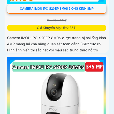
CAMERA IMOU IPC-S20EP-8M0S 2 ỐNG KÍNH 8MP
Giá Bán: 00 ₫
Giá Khuyến Mại: 5%-35%
Camera IMOU IPC-S20EP-8M0S được trang bị hai ống kính
4MP mang lại khả năng quan sát toàn cảnh 360° cực rõ.
Hình ảnh hiển thị sắc nét với màu sắc trung thực hỗ trợ
quay ngang 355° và dọc 90°