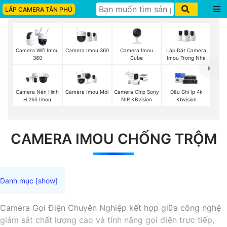
LẮP CAMERA TÂN PHÚ
Camera Imou 360
Camera Imou
Lắp Đặt Camera
Camera Wifi Imou
Cube
Imou Trong Nhà
360
Camera Imou Mới
Camera Nén Hình
Camera Chip Sony
Đầu Ghi Ip 4k
H.265 Imou
NIR KBvision
Kbvision
CAMERA IMOU CHỐNG TRỘM
Camera Gọi Điện Chuyên Nghiệp kết hợp giữa công nghệ
giám sát chất lượng cao và tính năng gọi điện trực tiếp,