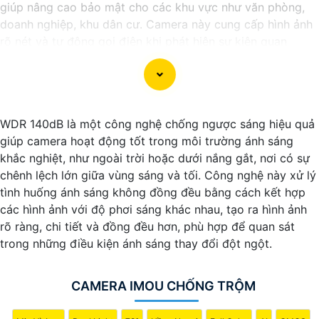
giúp nâng cao bảo mật cho các khu vực như văn phòng,
doanh nghiệp, khu dân cư. Camera này cung cấp hình ảnh
rõ nét và tự động gọi điện khi phát hiện sự kiện quan
trọng, giúp người dùng phản ứng kịp thời. Với khả năng
nhận diện chuyển động, ghi hình ban đêm và lưu trữ dữ
liệu trên đám mây, camera này mang lại một hệ thống
giám sát thông minh và hiệu quả.
WDR 140dB là một công nghệ chống ngược sáng hiệu quả
giúp camera hoạt động tốt trong môi trường ánh sáng
khắc nghiệt, như ngoài trời hoặc dưới nắng gắt, nơi có sự
chênh lệch lớn giữa vùng sáng và tối. Công nghệ này xử lý
tình huống ánh sáng không đồng đều bằng cách kết hợp
các hình ảnh với độ phơi sáng khác nhau, tạo ra hình ảnh
rõ ràng, chi tiết và đồng đều hơn, phù hợp để quan sát
trong những điều kiện ánh sáng thay đổi đột ngột.
'
CAMERA IMOU CHỐNG TRỘM