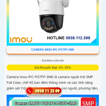
CAMERA IMOU IPC-PS7FP-3M0
Giá Bán: Liên Hệ
Giá Khuyến Mại: 5%-35%
Camera Imou IPC-PS7FP-3M0 là camera ngoài trời 3MP
Full Color, chế độ ban đêm thông minh và các tính năng
giám sát thông minh như phát hiện con người, phương tiện,
phù hợp lắp đặt tại nhà, văn phòng hoặc cửa hàng, bảo vệ
an ninh hiệu quả