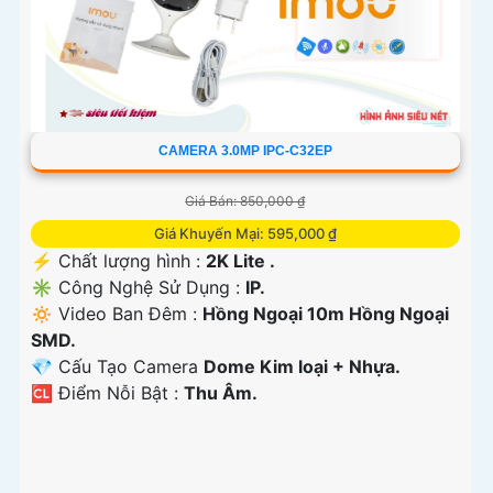
CAMERA 3.0MP IPC-C32EP
Giá Bán: 850,000 ₫
Giá Khuyến Mại: 595,000 ₫
️⚡ Chất lượng hình :
2K Lite .
✳️ Công Nghệ Sử Dụng :
IP.
🔅 Video Ban Đêm :
Hồng Ngoại 10m Hồng Ngoại
SMD.
💎 Cấu Tạo Camera
Dome Kim loại + Nhựa.
️🆑 Điểm Nỗi Bật :
Thu Âm.