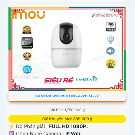
CAMERA WIFI IMOU IPC-A22EP-L-V2
Giá Bán: 1,750,000 ₫
Giá Khuyến Mại: 899,000 ₫
️⚡ Độ Phân giải :
FULL HD 1080P .
⚛️ Công Nghệ Camera :
IP Wifi.