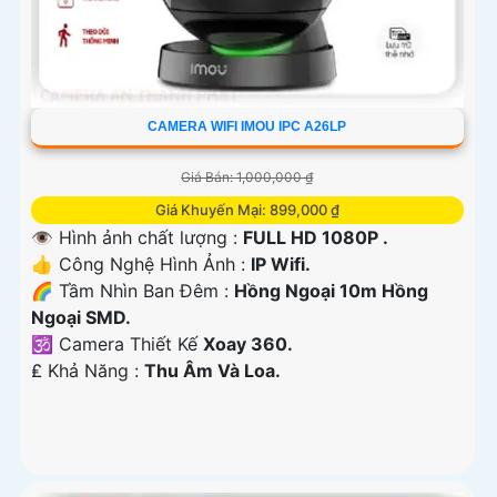
CAMERA WIFI IMOU IPC A26LP
Giá Bán: 1,000,000 ₫
Giá Khuyến Mại: 899,000 ₫
👁 Hình ảnh chất lượng :
FULL HD 1080P .
👍 Công Nghệ Hình Ảnh :
IP Wifi.
🌈 Tầm Nhìn Ban Đêm :
Hồng Ngoại 10m Hồng
Ngoại SMD.
🕉️ Camera Thiết Kế
Xoay 360.
️₤ Khả Năng :
Thu Âm Và Loa.