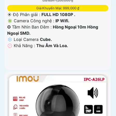
Giá Bán: 1,200,000 ₫
Giá Khuyến Mại: 999,000 ₫
☀️ Độ Phân giải :
FULL HD 1080P .
✳️ Camera Công nghệ :
IP Wifi.
✪ Tầm Nhìn Ban Đêm :
Hồng Ngoại 10m Hồng
Ngoại SMD.
❄ Loại Camera
Cube.
️💮 Khả Năng :
Thu Âm Và Loa.