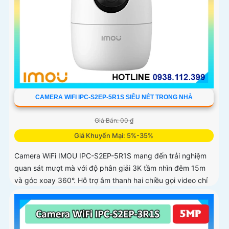
CAMERA WIFI IPC-S2EP-5R1S SIÊU NÉT TRONG NHÀ
Giá Bán: 00 ₫
Giá Khuyến Mại: 5%-35%
Camera WiFi IMOU IPC-S2EP-5R1S mang đến trải nghiệm
quan sát mượt mà với độ phân giải 3K tầm nhìn đêm 15m
và góc xoay 360°. Hỗ trợ âm thanh hai chiều gọi video chỉ
với một chạm và lưu trữ thẻ nhớ tới 256GB