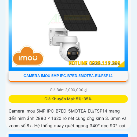
CAMERA IMOU 5MP IPC-B7ED-5MOTEA-EU/FSP14
Giá Bán: 2,090,000 ₫
Giá Khuyến Mại: 5%-35%
Camera Imou 5MP IPC-B7ED-5MOTEA-EU/FSP14 mang
đến hình ảnh 2880 x 1620 rõ nét cùng ống kính 3. 6mm và
zoom số 8x. Hệ thống quay quét ngang 340° dọc 90° loại
bỏ điểm mù