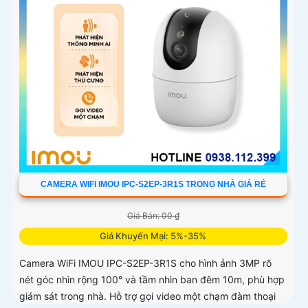
CAMERA WIFI IMOU IPC-S2EP-3R1S TRONG NHÀ GIÁ RẺ
Giá Bán: 00 ₫
Giá Khuyến Mại: 5%-35%
Camera WiFi IMOU IPC-S2EP-3R1S cho hình ảnh 3MP rõ
nét góc nhìn rộng 100° và tầm nhìn ban đêm 10m, phù hợp
giám sát trong nhà. Hỗ trợ gọi video một chạm đàm thoại