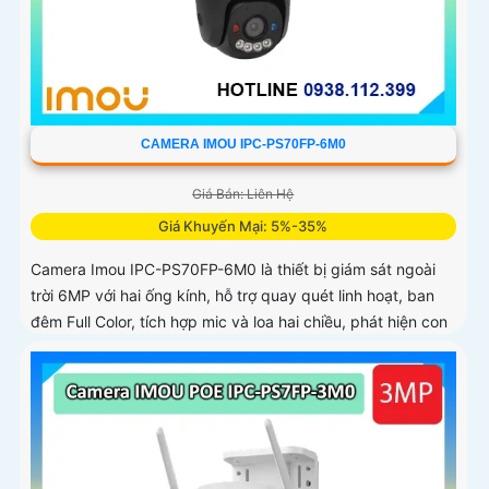
CAMERA IMOU IPC-PS70FP-6M0
Giá Bán: Liên Hệ
Giá Khuyến Mại: 5%-35%
Camera Imou IPC-PS70FP-6M0 là thiết bị giám sát ngoài
trời 6MP với hai ống kính, hỗ trợ quay quét linh hoạt, ban
đêm Full Color, tích hợp mic và loa hai chiều, phát hiện con
người và phương tiện, phù hợp lắp đặt cho gia đình, cửa
hàng và văn phòng