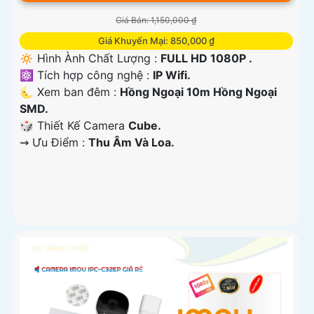
Giá Bán: 1,150,000 ₫
Giá Khuyến Mại: 850,000 ₫
🔅 Hình Ành Chất Lượng :
FULL HD 1080P .
⚛️ Tích hợp công nghệ :
IP Wifi.
🌜 Xem ban đêm :
Hồng Ngoại 10m Hồng Ngoại
SMD.
🎲 Thiết Kế Camera
Cube.
️⇝ Ưu Điểm :
Thu Âm Và Loa.