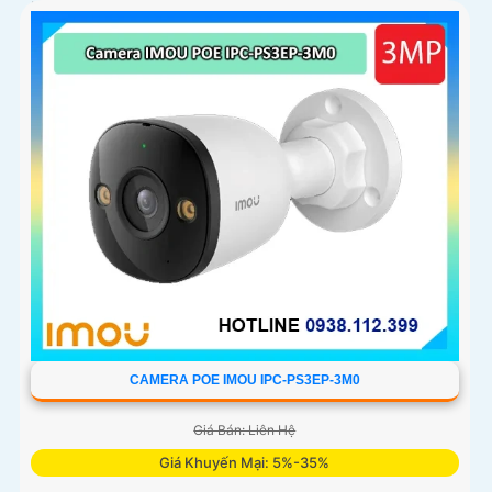
hai chiều và kết nối Wi-Fi ổn định giúp quan sát từ xa
CAMERA POE IMOU IPC-PS3EP-3M0
Giá Bán: Liên Hệ
Giá Khuyến Mại: 5%-35%