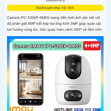
Giá Bán: 00 ₫
Giá Khuyến Mại: 5%-35%
Camera IPC-S20EP-6M0S mang đến hình ảnh sắc nét với
độ phân giải 6MP kết hợp hai ống kính 3MP giúp quan sát
hai hướng cùng lúc. Góc quay toàn cảnh 360° và tầm nhìn
hồng ngoại 15m cho phép ghi hình rõ nét cả ngày lẫn đêm