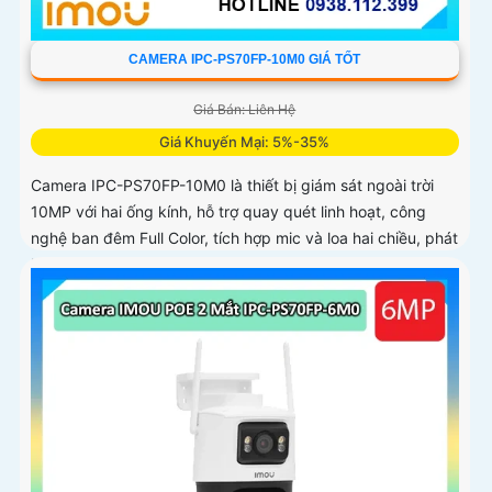
CAMERA IPC-PS70FP-10M0 GIÁ TỐT
Giá Bán: Liên Hệ
Giá Khuyến Mại: 5%-35%
Camera IPC-PS70FP-10M0 là thiết bị giám sát ngoài trời
10MP với hai ống kính, hỗ trợ quay quét linh hoạt, công
nghệ ban đêm Full Color, tích hợp mic và loa hai chiều, phát
hiện con người và phương tiện, phù hợp lắp đặt cho gia
đình, cửa hàng và văn phòng