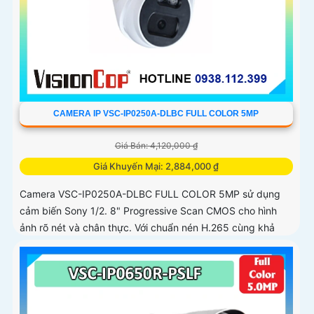
CAMERA IP VSC-IP0250A-DLBC FULL COLOR 5MP
Giá Bán: 4,120,000 ₫
Giá Khuyến Mại: 2,884,000 ₫
Camera VSC-IP0250A-DLBC FULL COLOR 5MP sử dụng
cảm biến Sony 1/2. 8" Progressive Scan CMOS cho hình
ảnh rõ nét và chân thực. Với chuẩn nén H.265 cùng khả
năng zoom quang 4X...