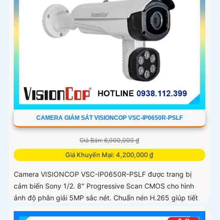
CAMERA GIÁM SÁT VISIONCOP VSC-IP0650R-PSLF
Giá Bán: 6,000,000 ₫
Giá Khuyến Mại: 4,200,000 ₫
Camera VISIONCOP VSC-IP0650R-PSLF được trang bị
cảm biến Sony 1/2. 8" Progressive Scan CMOS cho hình
ảnh độ phân giải 5MP sắc nét. Chuẩn nén H.265 giúp tiết
kiệm băng thông và dung lượng lưu trữ