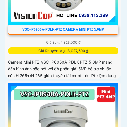
VSC-IP0950A-PDLK-PTZ CAMERA MINI PTZ 5.0MP
Giá Bán: 4,325,000 ₫
Giá Khuyến Mại: 3,027,500 ₫
Camera Mini PTZ VSC-IP0950A-PDLK-PTZ 5.0MP mang
đến hình ảnh sắc nét với độ phân giải 5MP hỗ trợ chuẩn
nén H.265+/H.265 giúp truyền tải mượt mà tiết kiệm dung
lượng