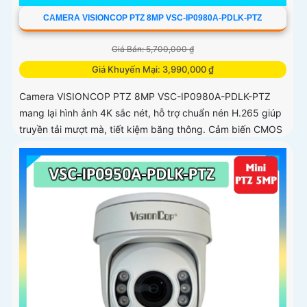
CAMERA VISIONCOP PTZ 8MP VSC-IP0980A-PDLK-PTZ
Giá Bán: 5,700,000 ₫
Giá Khuyến Mại: 3,990,000 ₫
Camera VISIONCOP PTZ 8MP VSC-IP0980A-PDLK-PTZ
mang lại hình ảnh 4K sắc nét, hỗ trợ chuẩn nén H.265 giúp
truyền tải mượt mà, tiết kiệm băng thông. Cảm biến CMOS
1/2