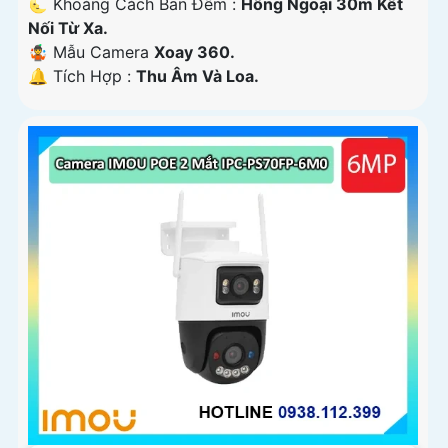
🌜 Khoảng Cách Ban Đêm :
Hồng Ngoại 30m Kết
Nối Từ Xa.
🤹 Mẫu Camera
Xoay 360.
️🔔 Tích Hợp :
Thu Âm Và Loa.