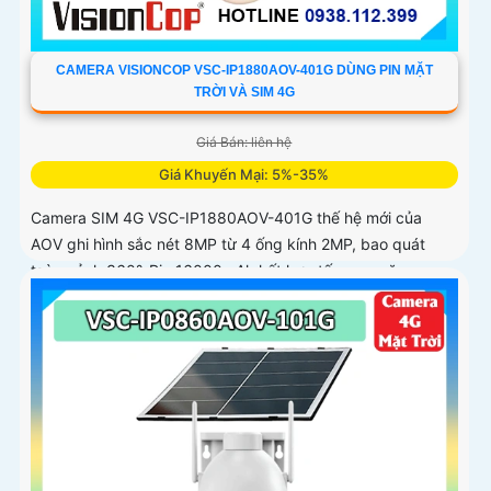
CAMERA VISIONCOP VSC-IP1880AOV-401G DÙNG PIN MẶT
TRỜI VÀ SIM 4G
Giá Bán: liên hệ
Giá Khuyến Mại: 5%-35%
Camera SIM 4G VSC-IP1880AOV-401G thế hệ mới của
AOV ghi hình sắc nét 8MP từ 4 ống kính 2MP, bao quát
toàn cảnh 360°. Pin 16000mAh kết hợp tấm sạc năng
lượng mặt trời 15W giúp duy trì hoạt động ổn định