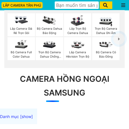
LẮP CAMERA TÂN PHÚ
Trọn Bộ Camera
Lắp Camera Giá
Bộ Camera Dahua
Lắp Trọn Bộ
Dahua Ghi Âm
Rẻ Trọn Gói
Báo Động
Camera Dahua
Bộ Camera Full
Trọn Bộ Camera
Lắp Camera
Bộ Camera Có
Color Dahua
Dahua Chống
Hikvision Trọn Bộ
Báo Đông
Trộm
CAMERA HỒNG NGOẠI
SAMSUNG