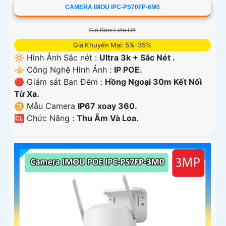
CAMERA IMOU IPC-PS70FP-6M0
Giá Bán: Liên Hệ
Giá Khuyến Mại: 5%-35%
🔆 Hình Ảnh Sắc nét :
Ultra 3k + Sắc Nét .
⚜️ Công Nghệ Hình Ảnh :
IP POE.
🔴 Giám sát Ban Đêm :
Hồng Ngoại 30m Kết Nối
Từ Xa.
♊ Mẫu Camera
IP67 xoay 360.
️🆑 Chức Năng :
Thu Âm Và Loa.