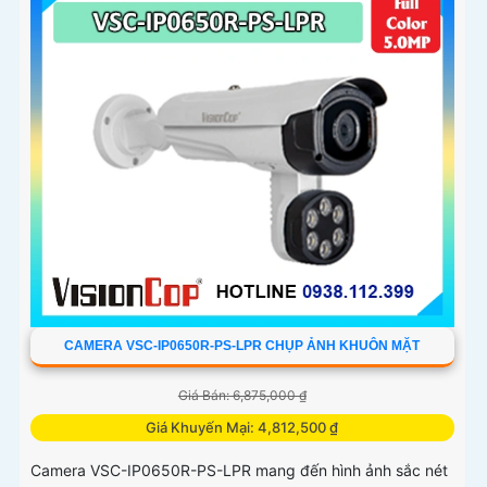
CAMERA VSC-IP0650R-PS-LPR CHỤP ẢNH KHUÔN MẶT
Giá Bán: 6,875,000 ₫
Giá Khuyến Mại: 4,812,500 ₫
Camera VSC-IP0650R-PS-LPR mang đến hình ảnh sắc nét