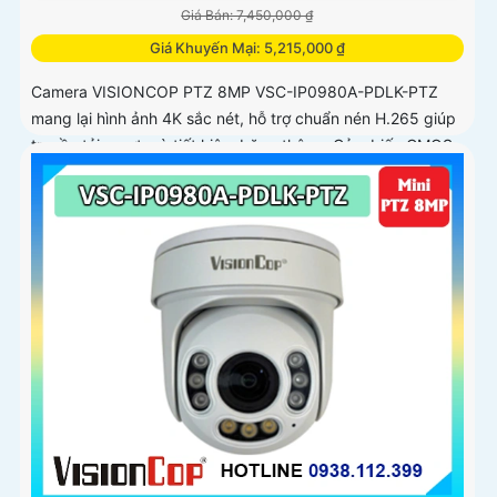
Giá Bán: 7,450,000 ₫
Giá Khuyến Mại: 5,215,000 ₫
Camera VISIONCOP PTZ 8MP VSC-IP0980A-PDLK-PTZ
mang lại hình ảnh 4K sắc nét, hỗ trợ chuẩn nén H.265 giúp
truyền tải mượt mà tiết kiệm băng thông. Cảm biến CMOS
1/2