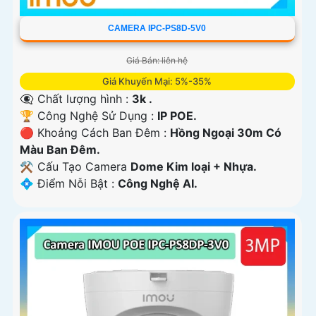
CAMERA IPC-PS8D-5V0
Giá Bán: liên hệ
Giá Khuyến Mại: 5%-35%
👁️‍🗨 Chất lượng hình :
3k .
🏆 Công Nghệ Sử Dụng :
IP POE.
🔴 Khoảng Cách Ban Đêm :
Hồng Ngoại 30m Có
Màu Ban Ðêm.
⚒ Cấu Tạo Camera
Dome Kim loại + Nhựa.
️💠 Điểm Nỗi Bật :
Công Nghệ AI.