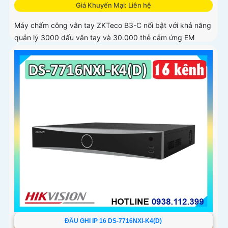
Giá Khuyến Mại: Liên hệ
Máy chấm công vân tay ZKTeco B3-C nổi bật với khả năng
quản lý 3000 dấu vân tay và 30.000 thẻ cảm ứng EM
125KHz đáp ứng nhu cầu chấm công chuyên nghiệp cho
doanh nghiệp vừa và lớn
ĐẦU GHI IP 16 DS-7716NXI-K4(D)