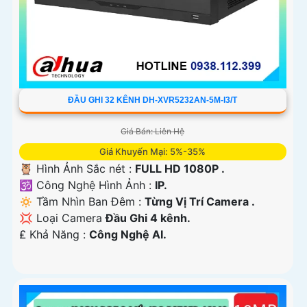
ĐẦU GHI 32 KÊNH DH-XVR5232AN-5M-I3/T
Giá Bán: Liên Hệ
Giá Khuyến Mại: 5%-35%
🦉 Hình Ảnh Sắc nét :
FULL HD 1080P .
🕉️ Công Nghệ Hình Ảnh :
IP.
🔅 Tầm Nhìn Ban Đêm :
Từng Vị Trí Camera .
💢 Loại Camera
Đầu Ghi 4 kênh.
️₤ Khả Năng :
Công Nghệ AI.