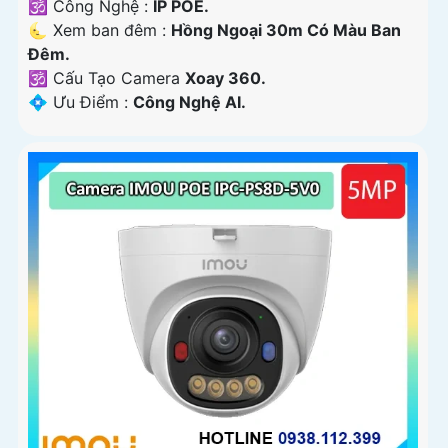
🕉️ Công Nghệ :
IP POE.
🌜 Xem ban đêm :
Hồng Ngoại 30m Có Màu Ban
Ðêm.
🕉️ Cấu Tạo Camera
Xoay 360.
️💠 Ưu Điểm :
Công Nghệ AI.