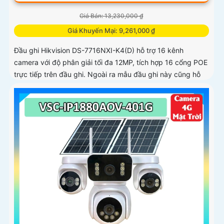
Giá Bán: 13,230,000 ₫
Giá Khuyến Mại: 9,261,000 ₫
Đầu ghi Hikvision DS-7716NXI-K4(D) hỗ trợ 16 kênh
camera với độ phân giải tối đa 12MP, tích hợp 16 cổng POE
trực tiếp trên đầu ghi. Ngoài ra mẫu đầu ghi này cũng hỗ
trợ 4 ổ cứng tối đa 10TB/ổ, 16 kênh phát hiện
người/phương tiện cùng nhận diện khuôn mặt thông minh