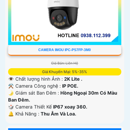
CAMERA IMOU IPC-PS7FP-3M0
Giá Bán: Liên Hệ
Giá Khuyến Mại: 5%-35%
👁 Chất lượng hình Ảnh :
2K Lite .
⚒ Camera Công nghệ :
IP POE.
🌛 Giám sát Ban Đêm :
Hồng Ngoại 30m Có Màu
Ban Ðêm.
🎲 Camera Thiết Kế
IP67 xoay 360.
️🔔 Khả Năng :
Thu Âm Và Loa.