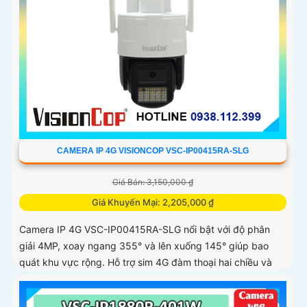
CAMERA IP 4G VISIONCOP VSC-IP00415RA-SLG
Giá Bán: 3,150,000 ₫
Giá Khuyến Mại: 2,205,000 ₫
Camera IP 4G VSC-IP00415RA-SLG nổi bật với độ phân
giải 4MP, xoay ngang 355° và lên xuống 145° giúp bao
quát khu vực rộng. Hỗ trợ sim 4G đàm thoại hai chiều và
nhìn đêm có màu không cần đèn mang lại hình ảnh sắc nét
cả ngày lẫn đêm