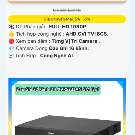
Giá Bán: Liên Hệ
Giá Khuyến Mại: 5%-35%
👁️‍🗨 Độ Phân giải :
FULL HD 1080P .
👍 Tích hợp công nghệ :
AHD CVI TVI BCS.
🔴 Xem ban đêm :
Từng Vị Trí Camera .
💎 Camera Dòng
Đầu Ghi 16 kênh.
️ლ Tích Hợp :
Công Nghệ AI.