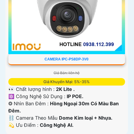
CAMERA IPC-PS8DP-3V0
Giá Bán: liên hệ
Giá Khuyến Mại: 5%-35%
👀 Chất lượng hình :
2K Lite .
⚛️ Công Nghệ Sử Dụng :
IP POE.
❂ Nhìn Ban Đêm :
Hồng Ngoại 30m Có Màu Ban
Ðêm.
⛓ Camera Theo Mẫu
Dome Kim loại + Nhựa.
️💫 Ưu Điểm :
Công Nghệ AI.