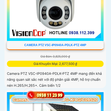
CAMERA PTZ VSC-IP0940A-PDLK-PTZ 4MP
Giá Bán: 3,825,000 ₫
Giá Khuyến Mại: 2,677,500 ₫
Camera PTZ VSC-IP0940A-PDLK-PTZ 4MP mang đến khả
năng quan sát sắc nét với độ phân giải 4MP, hỗ trợ chuẩn
nén H.265/H.265+. Cảm biến 1/2