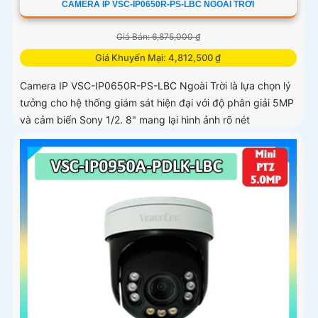
CAMERA IP VSC-IP0650R-PS-LBC NGOÀI TRỜI
Giá Bán: 6,875,000 ₫
Giá Khuyến Mại: 4,812,500 ₫
Camera IP VSC-IP0650R-PS-LBC Ngoài Trời là lựa chọn lý
tưởng cho hệ thống giám sát hiện đại với độ phân giải 5MP
và cảm biến Sony 1/2. 8" mang lại hình ảnh rõ nét