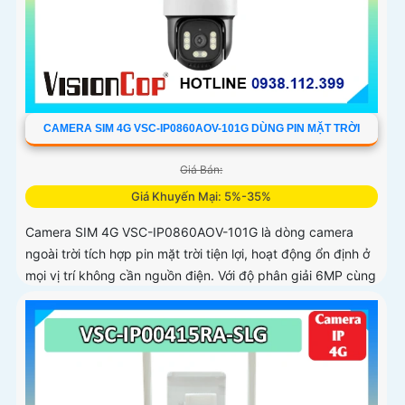
CAMERA SIM 4G VSC-IP0860AOV-101G DÙNG PIN MẶT TRỜI
Giá Bán:
Giá Khuyến Mại: 5%-35%
Camera SIM 4G VSC-IP0860AOV-101G là dòng camera
ngoài trời tích hợp pin mặt trời tiện lợi, hoạt động ổn định ở
mọi vị trí không cần nguồn điện. Với độ phân giải 6MP cùng
chuẩn nén H