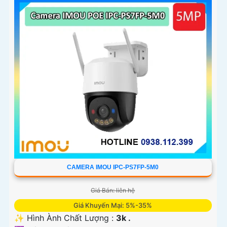
CAMERA IMOU IPC-PS7FP-5M0
Giá Bán: liên hệ
Giá Khuyến Mại: 5%-35%
✨ Hình Ành Chất Lượng :
3k .