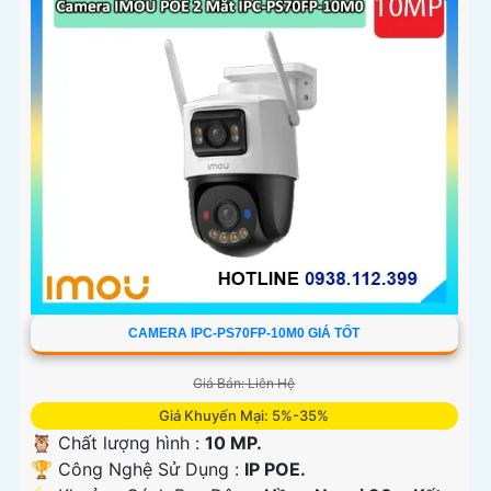
CAMERA IPC-PS70FP-10M0 GIÁ TỐT
Giá Bán: Liên Hệ
Giá Khuyến Mại: 5%-35%
🦉 Chất lượng hình :
10 MP.
🏆 Công Nghệ Sử Dụng :
IP POE.