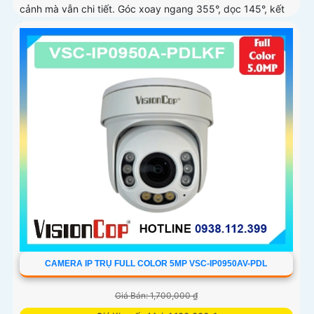
cảnh mà vẫn chi tiết. Góc xoay ngang 355°, dọc 145°, kết
hợp đàm thoại hai chiều giúp quan sát và tương tác dễ
dàng
CAMERA IP TRỤ FULL COLOR 5MP VSC-IP0950AV-PDL
Giá Bán: 1,700,000 ₫