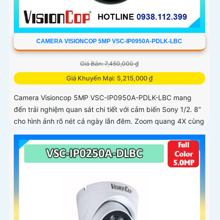
CAMERA VISIONCOP 5MP VSC-IP0950A-PDLK-LBC
Giá Bán: 7,450,000 ₫
Giá Khuyến Mại: 5,215,000 ₫
Camera Visioncop 5MP VSC-IP0950A-PDLK-LBC mang
đến trải nghiệm quan sát chi tiết với cảm biến Sony 1/2. 8”
cho hình ảnh rõ nét cả ngày lẫn đêm. Zoom quang 4X cùng
khả năng xoay...