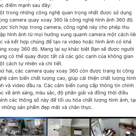
ác điểm mạnh sau đây:
ột trong những công nghệ quan trọng nhất được sử dụng
rong camera quay xoay 360 là công nghệ hình ảnh 360 độ.
ược tích hợp trong camera, công nghệ này cho phép thu
hập hình ảnh từ mọi hướng xung quanh camera một cách liê
ục và kết hợp chúng để tạo ra video hoặc hình ảnh có khả
ăng xoay 360 độ. Mang lại sự khác biệt Bạn sẽ được người
ùng có thể quay được tất cả các góc cạnh của không gian
t cách tự nhiên và chi tiết.
hứ hai, các camera quay xoay 360 còn được trang bị công
ghệ cảm biến chất lượng cao, giúp cải thiện chất lượng hình
nh và video đầu ra. Các cảm biến cung cấp thông tin chính
ác về ánh sáng, màu sắc, độ phân giải và đồng thời điều
hỉnh các thông số này để tối ưu hóa chất lượng hình ảnh, tạ
a những sản phẩm đẹp mắt và chân thực.