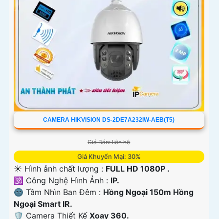
CAMERA HIKVISION DS-2DE7A232IW-AEB(T5)
Giá Bán: liên hệ
Giá Khuyến Mại: 30%
☀️ Hình ảnh chất lượng :
FULL HD 1080P .
🕉️ Công Nghệ Hình Ảnh :
IP.
🌚 Tầm Nhìn Ban Đêm :
Hồng Ngoại 150m Hồng
Ngoại Smart IR.
🛡 Camera Thiết Kế
Xoay 360.