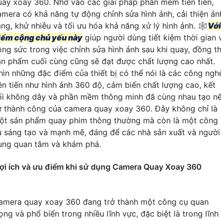
uay xoay 360. Nhờ vào các giải pháp phần mềm tiên tiến,
amera có khả năng tự động chỉnh sửa hình ảnh, cải thiện án
áng, khử nhiễu và tối ưu hóa khả năng xử lý hình ảnh. 🕸️
Với
iểm cộng chủ yếu này
giúp người dùng tiết kiệm thời gian 
ông sức trong việc chỉnh sửa hình ảnh sau khi quay, đồng th
ản phẩm cuối cùng cũng sẽ đạt được chất lượng cao nhất.
hìn những đặc điểm của thiết bị có thể nói là các công ngh
iên tiến như hình ảnh 360 độ, cảm biến chất lượng cao, kết
ối không dây và phần mềm thông minh đã cùng nhau tạo n
ự thành công của camera quay xoay 360. Đây không chỉ là
ột sản phẩm quay phim thông thường mà còn là một công
ụ sáng tạo và mạnh mẽ, đáng để các nhà sản xuất và người
ùng quan tâm và khám phá.
ợi ích và ưu điểm khi sử dụng Camera Quay Xoay 360
amera quay xoay 360 đang trở thành một công cụ quan
ọng và phổ biến trong nhiều lĩnh vực, đặc biệt là trong lĩnh