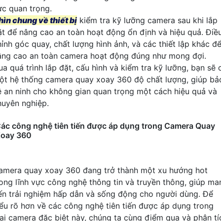
ực quan trọng.
hìn chung về thiết bị
kiểm tra kỹ lưỡng camera sau khi lắp
ặt để nâng cao an toàn hoạt động ổn định và hiệu quả. Điề
hỉnh góc quay, chất lượng hình ảnh, và các thiết lập khác đ
âng cao an toàn camera hoạt động đúng như mong đợi.
ua quá trình lắp đặt, cấu hình và kiểm tra kỹ lưỡng, bạn sẽ 
ột hệ thống camera quay xoay 360 độ chất lượng, giúp bả
ệ an ninh cho không gian quan trọng một cách hiệu quả và
huyên nghiệp.
ác công nghệ tiên tiến được áp dụng trong Camera Quay
oay 360
amera quay xoay 360 đang trở thành một xu hướng hot
rong lĩnh vực công nghệ thông tin và truyền thông, giúp ma
ến trải nghiệm hấp dẫn và sống động cho người dùng. Để
iểu rõ hơn về các công nghệ tiên tiến được áp dụng trong
oại camera đặc biệt này, chúng ta cùng điểm qua và phân tí