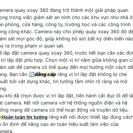
amera quay xoay 360 đang trở thành một giải pháp quan
rọng trong việc giám sát an ninh cho các khu vực như nhà ở
ăn phòng, cửa hàng, công ty, trường học và các công trình
ông cộng khác. Camera này cho phép quay xoay 360 độ đ
iám sát mọi góc độ, giúp không bỏ sót bất kỳ diễn biến nà
ảy ra trong phạm vi quan sát.
ể lắp đặt camera quay xoay 360, trước hết bạn cần xác đị
ị trí lắp đặt phù hợp. Chọn một vị trí nằm giữa không gian c
iám sát để camera có thể quay đến mọi hướng một cách d
àng. Bạn cần 🔄
đẳng cấp
rằng vị trí lắp đặt không bị che
huất bởi vật dụng khác, tin tưởng tầm nhìn rõ ràng và mở
ộng.
u khi đã chọn được vị trí lắp đặt, tiến hành cắt đục lỗ để l
ặt camera. Kết nối camera với hệ thống nguồn điện và hệ
hống mạng để camera có thể hoạt động và truyền dữ liệu.
️
Hoàn toàn tin tưởng
rằng kết nối được thiết lập đúng các
à ổn định để nâng cao an toàn hiệu suất làm việc của
amera.