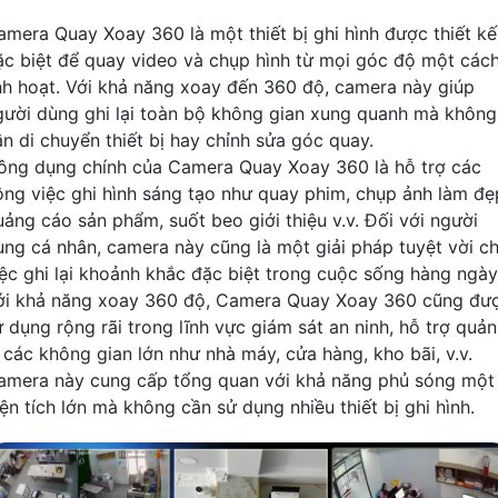
amera Quay Xoay 360 là một thiết bị ghi hình được thiết kế
ặc biệt để quay video và chụp hình từ mọi góc độ một các
inh hoạt. Với khả năng xoay đến 360 độ, camera này giúp
gười dùng ghi lại toàn bộ không gian xung quanh mà không
ần di chuyển thiết bị hay chỉnh sửa góc quay.
ông dụng chính của Camera Quay Xoay 360 là hỗ trợ các
ông việc ghi hình sáng tạo như quay phim, chụp ảnh làm đẹ
uảng cáo sản phẩm, suốt beo giới thiệu v.v. Đối với người
ùng cá nhân, camera này cũng là một giải pháp tuyệt vời c
iệc ghi lại khoảnh khắc đặc biệt trong cuộc sống hàng ngày
ới khả năng xoay 360 độ, Camera Quay Xoay 360 cũng đư
ử dụng rộng rãi trong lĩnh vực giám sát an ninh, hỗ trợ quản
ý các không gian lớn như nhà máy, cửa hàng, kho bãi, v.v.
amera này cung cấp tổng quan với khả năng phủ sóng một
ện tích lớn mà không cần sử dụng nhiều thiết bị ghi hình.