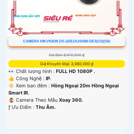
CAMERA HIKVISION DS-2DE2A204IW-DE3(C0)(S6)
Giá Bán: 6,410,000 ₫
Giá Khuyến Mại: 3,980,000 ₫
👀 Chất lượng hình :
FULL HD 1080P .
👍 Công Nghệ :
IP.
🔅 Xem ban đêm :
Hồng Ngoại 20m Hồng Ngoại
Smart IR.
🤹 Camera Theo Mẫu
Xoay 360.
️ƒ Ưu Điểm :
Thu Âm.