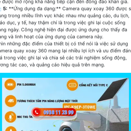
ẽ được mở rộng khả năng tiếp cận đến đông đảo khán giả.

5:
**Ứng dụng đa dạng:** Camera quay xoay 360 được 
ụng trong nhiều lĩnh vực khác nhau như quảng cáo, du lịch,
áo dục, y tế, hay thậm chí là trong việc ghi lại cuộc sống
àng ngày. Công nghệ hiện đại được ứng dụng cho thấy đa
ạng và linh hoạt của ứng dụng của camera này.
hìn những đặc điểm của thiết bị có thể nói là việc sử dụng
amera quay xoay 360 mang lại nhiều lợi ích và ưu điểm đá
á trong việc ghi lại và chia sẻ các trải nghiệm sống động,
ương tác cao, và quảng cáo hiệu quả trên mạng.