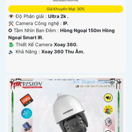
Giá Bán: liên hệ
Giá Khuyến Mại: 30%
👁 Độ Phân giải :
Ultra 2k .
⚒ Camera Công nghệ :
IP.
✪ Tầm Nhìn Ban Đêm :
Hồng Ngoại 150m Hồng
Ngoại Smart IR.
🐉️ Thiết Kế Camera
Xoay 360.
️🔈 Khả Năng :
Xoay 360 Thu Âm.