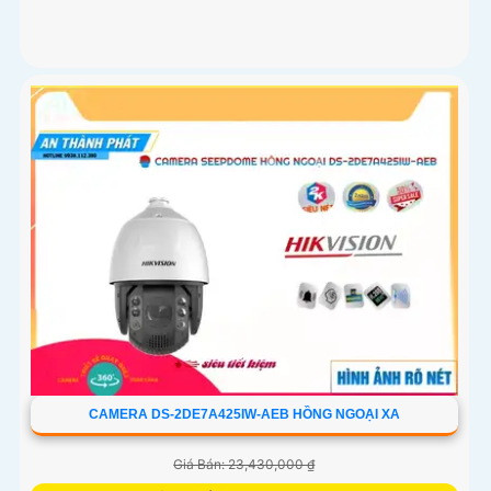
CAMERA DS-2DE7A425IW-AEB HỒNG NGOẠI XA
Giá Bán: 23,430,000 ₫