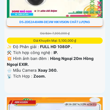
DS-2DE2A404IW-DE3/W HIKVISION CHẤT LƯỢNG
Giá Bán: 7,300,000 ₫
Giá Khuyến Mại: 5,100,000 ₫
✨ Độ Phân giải :
FULL HD 1080P .
⚒ Tích hợp công nghệ :
IP.
💥 Hình ảnh ban đêm :
Hồng Ngoại 20m Hồng
Ngoại EXIR.
🌧️ Mẫu Camera
Xoay 360.
️📡 Tích Hợp :
Zoom.