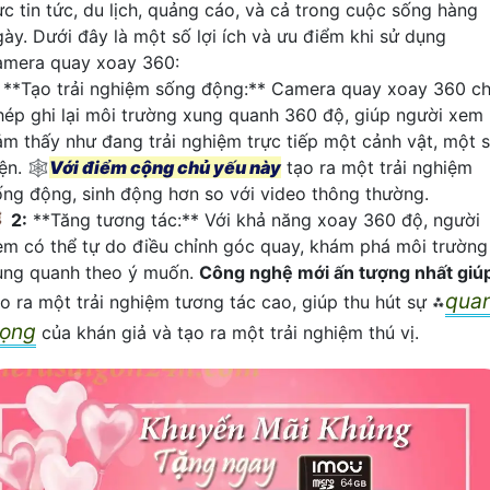
ực tin tức, du lịch, quảng cáo, và cả trong cuộc sống hàng
gày. Dưới đây là một số lợi ích và ưu điểm khi sử dụng
amera quay xoay 360:
**Tạo trải nghiệm sống động:** Camera quay xoay 360 c
hép ghi lại môi trường xung quanh 360 độ, giúp người xem
ảm thấy như đang trải nghiệm trực tiếp một cảnh vật, một 
ện. 🕸️
Với điểm cộng chủ yếu này
tạo ra một trải nghiệm
ống động, sinh động hơn so với video thông thường.

2:
**Tăng tương tác:** Với khả năng xoay 360 độ, người
em có thể tự do điều chỉnh góc quay, khám phá môi trường
ung quanh theo ý muốn.
Công nghệ mới ấn tượng nhất giú
qua
ạo ra một trải nghiệm tương tác cao, giúp thu hút sự ⁂
rọng
của khán giả và tạo ra một trải nghiệm thú vị.