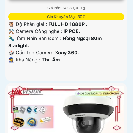
Giá Bán: 24,980,000 ₫
Giá Khuyến Mại: 30%
🦉 Độ Phân giải :
FULL HD 1080P .
⚒ Camera Công nghệ :
IP POE.
🔦 Tầm Nhìn Ban Đêm :
Hồng Ngoại 80m
Starlight.
🎲 Cấu Tạo Camera
Xoay 360.
️👮 Khả Năng :
Thu Âm.