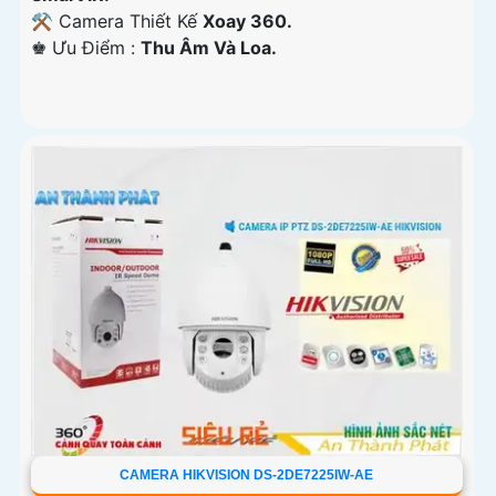
⚒ Camera Thiết Kế
Xoay 360.
️♚ Ưu Điểm :
Thu Âm Và Loa.
CAMERA HIKVISION DS-2DE7225IW-AE