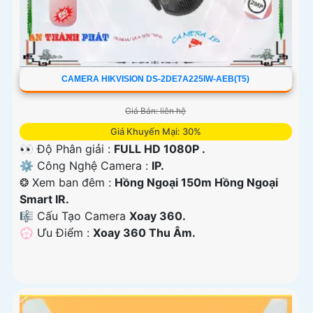
CAMERA HIKVISION DS-2DE7A225IW-AEB(T5)
Giá Bán: liên hệ
Giá Khuyến Mại: 30%
👀 Độ Phân giải :
FULL HD 1080P .
⚙ Công Nghệ Camera :
IP.
❂ Xem ban đêm :
Hồng Ngoại 150m Hồng Ngoại
Smart IR.
🎼️ Cấu Tạo Camera
Xoay 360.
️💮 Ưu Điểm :
Xoay 360 Thu Âm.