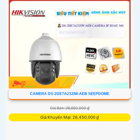
CAMERA DS-2DE7A232IW-AEB SEEPDOME
Giá Bán: 26,650,000 ₫
Giá Khuyến Mại: 26,450,000 ₫