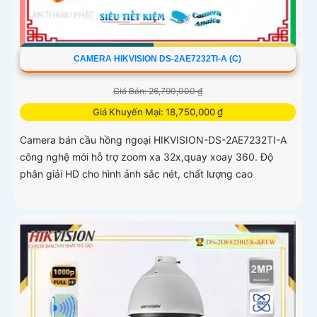
CAMERA HIKVISION DS-2AE7232TI-A (C)
Giá Bán: 26,790,000 ₫
Giá Khuyến Mại: 18,750,000 ₫
Camera bán cầu hồng ngoại HIKVISION-DS-2AE7232TI-A
công nghệ mới hỗ trợ zoom xa 32x,quay xoay 360. Độ
phân giải HD cho hình ảnh sắc nét, chất lượng cao