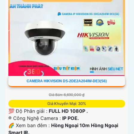
CAMERA HIKVISION DS-2DE2A204IW-DE3(S6)
Giá Bán: 6,690,000 ₫
Giá Khuyến Mại: 30%
💯 Độ Phân giải :
FULL HD 1080P .
®️ Công Nghệ Camera :
IP POE.
🌈 Xem ban đêm :
Hồng Ngoại 10m Hồng Ngoại
Smart IR.