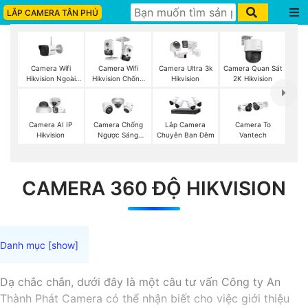
LẮP CAMERA TÂN PHÚ
Camera Wifi
Camera Wifi
Camera Ultra 3k
Camera Quan Sát
Hikvision Ngoài
Hikvision Chống
Hikvision
2K Hikvision
Trời
Trộm
Camera AI IP
Camera Chống
Lắp Camera
Camera To
Hikvision
Ngược Sáng
Chuyên Ban Đêm
Vantech
Hikvision
CAMERA 360 ĐỘ HIKVISION
Dạ chắc chắn, dưới đây là một câu tư vấn Công ty An
Thành Phát Camera có thể nhận biết cho việc giới thiệu