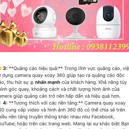
♋
3:
**Quảng cáo hiệu quả:** Trong lĩnh vực quảng cáo, vi
ử dụng camera quay xoay 360 giúp tạo ra quảng cáo độc
áo, thu hút sự ⋩
nhấn mạnh
của khách hàng. Khả năng tùy
hỉnh góc quay, khoảng cách và chất lượng hình ảnh của
amera giúp quảng cáo trở nên hấp dẫn và hiệu quả hơn.
❄
4:
**Tương thích với các nền tảng:** Camera quay xoay
60 cung cấp video và hình ảnh 360 độ có thể chia sẻ trên
hiều nền tảng truyền thông khác nhau như Facebook,
ouTube, hoặc trên các trang web. Mang lại sự khác biệt Bạ