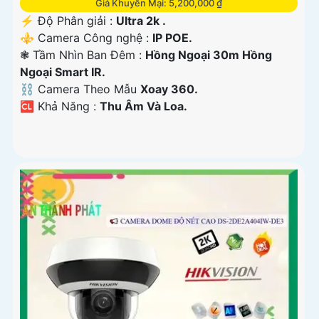
Giá Khuyến Mại: 5,200,000 ₫
️⚡ Độ Phân giải :
Ultra 2k .
⚜️ Camera Công nghệ :
IP POE.
❃ Tầm Nhìn Ban Đêm :
Hồng Ngoại 30m Hồng
Ngoại Smart IR.
⛓ Camera Theo Mẫu
Xoay 360.
️🆑 Khả Năng :
Thu Âm Và Loa.