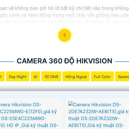
ạn sẽ không bao giờ bỏ lỡ bất kỳ chi tiết nào trong không
 góc cạnh và hành động trong ngôi nhà, văn phòng hay cửa
 cho môi trường của bạn, hãy liên hệ với chúng tôi ngay hô
 thiệu dịch vụ lắp đặt Camera Quay Xoay 360. Nếu bạn cần
CAMERA 360 ĐỘ HIKVISION
t
Day Night
AI
3D DNR
Hồng Ngoại
Full Color
Spee