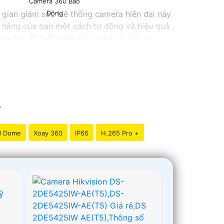
Camera 360 Báo
 gian giám sát. Hệ thống camera hiện đại này
Động
 hàng của bạn một cách tự động và hiệu quả.
m nay để biết thêm thông tin chi tiết và
 thêm sự hỗ trợ hoặc tư vấn khác, đừng ngần
d Dome
Xoay 360
IP66
H.265 Pro +