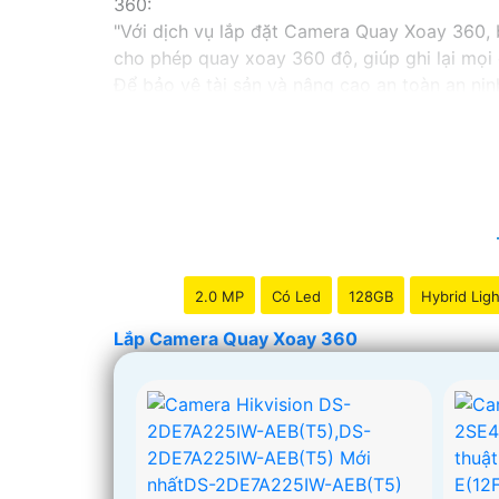
360:
"Với dịch vụ lắp đặt Camera Quay Xoay 360, b
cho phép quay xoay 360 độ, giúp ghi lại mọi
Để bảo vệ tài sản và nâng cao an toàn an ninh
được tư vấn miễn phí."
Hy vọng câu này sẽ giúp bạn trong việc giới
ngại để lại câu hỏi!
2.0 MP
Có Led
128GB
Hybrid Ligh
Lắp Camera Quay Xoay 360