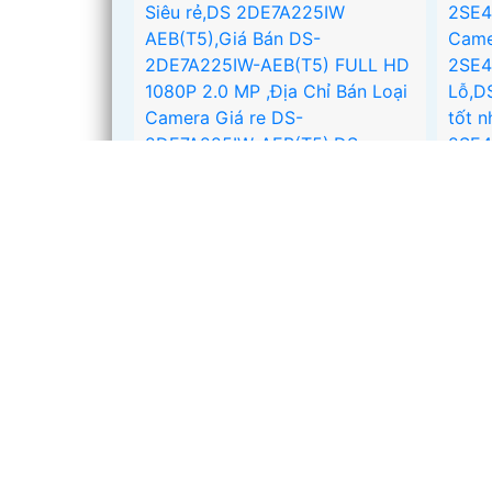
CAMERA HIKVISION DS-
2DE7A225IW-AEB(T5)
Giá Bán: liên hệ
Giá Khuyến Mại: 30%
👀 Độ Phân giải :
FULL HD
'
1080P .
⚙ Công Nghệ Camera :
IP.
❂ Xem ban đêm :
Hồng Ngoại