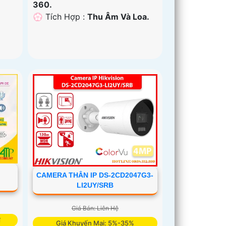
360.
️💮 Tích Hợp :
Thu Âm Và Loa.
CAMERA THÂN IP DS-2CD2047G3-
LI2UY/SRB
Giá Bán: Liên Hệ
₫
Giá Khuyến Mại: 5%-35%