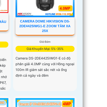
CAMERA DOME HIKVISION DS-
 MÀU
2DE4425IWG1-E ZOOM TẦM XA
25X
Giá Bán:
Giá Khuyến Mại: 5%-35%
Camera DS-2DE4425IWG1-E có độ
biến
phân giải 4.0MP cùng với Hồng ngoại
 kép
100m IR giám sát sắc nét và ổng
ệt
định cả ngày và đêm
ẻ nhớ
P67,
 sắc