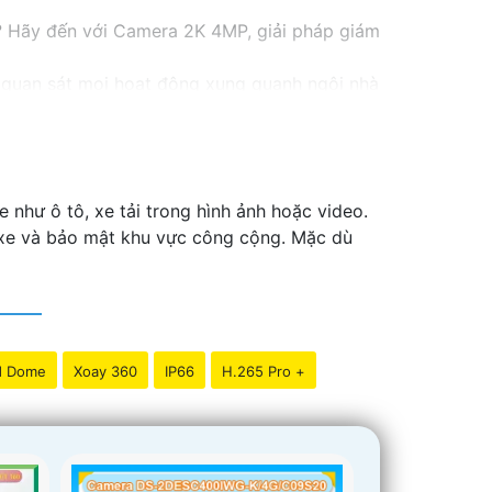
i? Hãy đến với Camera 2K 4MP, giải pháp giám
hể quan sát mọi hoạt động xung quanh ngôi nhà
n tiện.
hồng ngoại hỗ trợ quan sát ban đêm và nhiều
!
 như ô tô, xe tải trong hình ảnh hoặc video.
ỗ xe và bảo mật khu vực công cộng. Mặc dù
d Dome
Xoay 360
IP66
H.265 Pro +