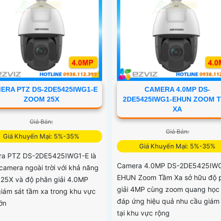
ERA PTZ DS-2DE5425IWG1-E
CAMERA 4.0MP DS-
ZOOM 25X
2DE5425IWG1-EHUN ZOOM 
XA
Giá Bán:
Giá Bán:
Giá Khuyến Mại: 5%-35%
Giá Khuyến Mại: 5%-35%
a PTZ DS-2DE5425IWG1-E là
Camera 4.0MP DS-2DE5425IW
camera ngoài trời với khả năng
EHUN Zoom Tầm Xa sở hữu độ 
25X và độ phân giải 4.0MP
giải 4MP cùng zoom quang học
giám sát tầm xa trong khu vực
đáp ứng hiệu quả nhu cầu giám 
lớn
tại khu vực rộng