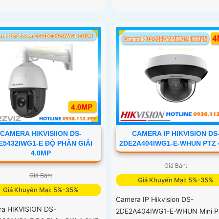
CAMERA HIKVISIION DS-
CAMERA IP HIKVISION DS
E5432IWG1-E ĐỘ PHÂN GIẢI
2DE2A404IWG1-E-WHUN PTZ
4.0MP
Giá Bán:
Giá Bán:
Giá Khuyến Mại: 5%-35%
Giá Khuyến Mại: 5%-35%
Camera IP Hikvision DS-
a HIKVISION DS-
2DE2A404IWG1-E-WHUN Mini 