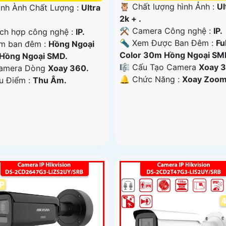
🦉 Chất lượng hình Ảnh :
Ul
ình Ành Chất Lượng :
Ultra
2k + .
⚒ Camera Công nghệ :
IP.
ích hợp công nghệ :
IP.
🔦 Xem Được Ban Đêm :
Ful
m ban đêm :
Hồng Ngoại
Color 30m Hồng Ngoại SM
Hồng Ngoại SMD.
🎼️ Cấu Tạo Camera
Xoay 3
amera Dòng
Xoay 360.
️🔔 Chức Năng :
Xoay Zoom
Ưu Điểm :
Thu Âm.