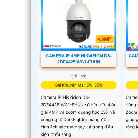
CAMERA IP 4MP HIKVISION DS-
CAM
2DE4425IWG1-EHUN
Giá Bán:
Giá Khuyến Mại: 5%-35%
Camera IP HikVision DS-
Camer
2DE4425IWG1-EHUN sở hữu độ phân
dòng 
giải 4MP và zoom quang học 25X và
Zoom 
công nghệ DarkFighter mang đến
giúp 
hình ảnh sắc nét ngay cả trong điều
rộng 
kiện thiếu sáng