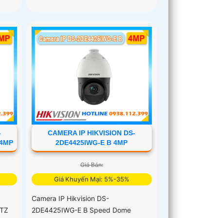
-
CAMERA IP HIKVISION DS-
 4MP
2DE4425IWG-E B 4MP
Giá Bán:
Giá Khuyến Mại: 5%-35%
Camera IP Hikvision DS-
PTZ
2DE4425IWG-E B Speed Dome