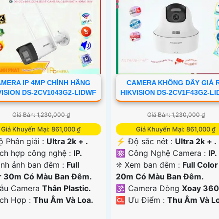
MERA IP 4MP CHÍNH HÃNG
CAMERA KHÔNG DÂY GIÁ 
VISION DS-2CV1043G2-LIDWF
HIKVISION DS-2CV1F43G2-L
Giá Bán: 1,230,000 ₫
Giá Bán: 1,230,000 ₫
Giá Khuyến Mại: 861,000 ₫
Giá Khuyến Mại: 861,000 ₫
ộ Phân giải :
Ultra 2k + .
️⚡ Độ sắc nét :
Ultra 2k + .
ích hợp công nghệ :
IP.
⚛️ Công Nghệ Camera :
IP.
ình ảnh ban đêm :
Full
❈ Xem ban đêm :
Full Color
r 30m Có Màu Ban Ðêm.
20m Có Màu Ban Ðêm.
Mẫu Camera
Thân Plastic.
🕉️ Camera Dòng
Xoay 360
ích Hợp :
Thu Âm Và Loa.
️🆑 Ưu Điểm :
Thu Âm Và Lo