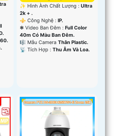
tra
✨ Hình Ành Chất Lượng :
Ultra
2k + .
⚜️ Công Nghệ :
IP.
l
❃ Video Ban Đêm :
Full Color
D.
40m Có Màu Ban Ðêm.
60.
🎼️ Mẫu Camera
Thân Plastic.
.
️📡 Tích Hợp :
Thu Âm Và Loa.