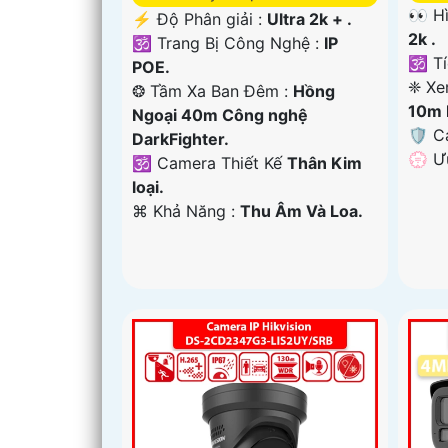
👀 H
️⚡ Độ Phân giải :
Ultra 2k + .
2k .
🕉️ Trang Bị Công Nghệ :
IP
🕉️ T
POE.
❈ Xe
❂ Tầm Xa Ban Đêm :
Hồng
10m 
Ngoại 40m Công nghệ
🛡 C
DarkFighter.
️💮 
🕉️ Camera Thiết Kế
Thân Kim
loại.
️⌘ Khả Năng :
Thu Âm Và Loa.