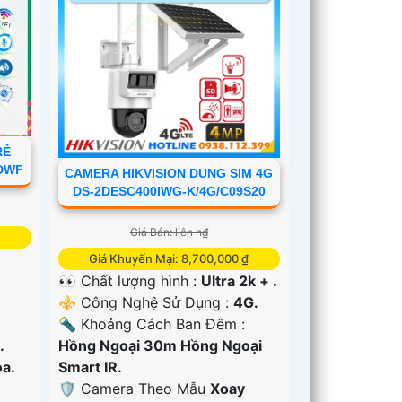
RẺ
IDWF
CAMERA HIKVISION DUNG SIM 4G
DS-2DESC400IWG-K/4G/C09S20
Giá Bán: liên h₫
Giá Khuyến Mại: 8,700,000 ₫
👀 Chất lượng hình :
Ultra 2k + .
⚜️ Công Nghệ Sử Dụng :
4G.
🔦 Khoảng Cách Ban Đêm :
.
Hồng Ngoại 30m Hồng Ngoại
a.
Smart IR.
🛡 Camera Theo Mẫu
Xoay