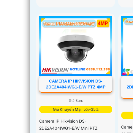
CAMERA IP HIKVISION DS-
2D
2DE2A404IWG1-E/W PTZ 4MP
Giá Bán:
Giá Khuyến Mại: 5%-35%
Camera IP Hikvision DS-
Camer
2DE2A404IWG1-E/W Mini PTZ