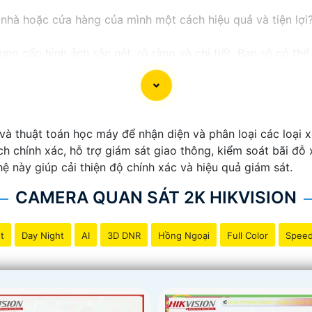
nhà hoặc cửa hàng của mình một cách hiệu quả và tiện lợ
ng cấp hình ảnh sắc nét, rõ ràng và chi tiết. Bạn sẽ có t
 qua điện thoại di động. Một cách giám sát an toàn và thuậ
thông minh như cảnh báo chuyển động, giao tiếp 2 chiều, 
 tiện ích cho hệ thống giám sát của bạn.
 cách an toàn và hiệu quả với Camera 2K 4MP ngay hôm nay
à thuật toán học máy để nhận diện và phân loại các loại xe
hi tiết và nhận tư vấn miễn phí.
h chính xác, hỗ trợ giám sát giao thông, kiểm soát bãi đ
hệ này giúp cải thiện độ chính xác và hiệu quả giám sát.
CAMERA QUAN SÁT 2K HIKVISION
t
Day Night
AI
3D DNR
Hồng Ngoại
Full Color
Spee