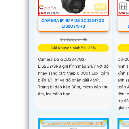
CAMERA IP 4MP DS-2CD2347G3-
LIS2UY/SRB
Giá Bán: Liên Hệ
Giá Khuyến Mại: 5%-35%
Camera DS-2CD2347G3-
DS-2
LIS2UY/SRB ghi hình màu 24/7 với độ
hình 
nhạy sáng cực thấp 0.0001 Lux, cảm
kính 
biến 1/1. 8” và độ phân giải 4MP.
ánh s
Trang bị đèn kép 30m, micro kép thu
toán 
âm, loa cảnh báo...
tiện,
trợ đà
giám 