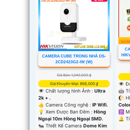
CA
HIK
CAMERA CUBE TRONG NHÀ DS-
2CD2423G2-IW (W)
'
Giá Bán: 1,240,000 ₫
👁 Đ
Giá Khuyến Mại: 868,000 ₫
🤖️ T
👁 Chất lượng hình Ảnh :
Ultra
🌔 H
2k + .
Colo
👍 Camera Công nghệ :
IP Wifi.
🕉️ 
💡 Xem Được Ban Đêm :
Hồng
️🔔 T
Ngoại 10m Hồng Ngoại SMD.
🐜 Thiết Kế Camera
Dome Kim