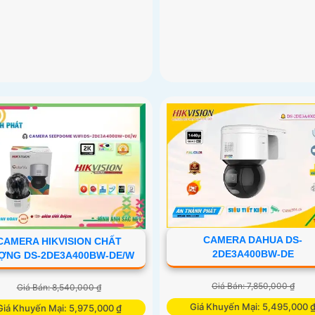
CAMERA DAHUA DS-
CAMERA HIKVISION CHẤT
2DE3A400BW-DE
ỢNG DS-2DE3A400BW-DE/W
Giá Bán: 7,850,000 ₫
Giá Bán: 8,540,000 ₫
Giá Khuyến Mại: 5,495,000 
Giá Khuyến Mại: 5,975,000 ₫