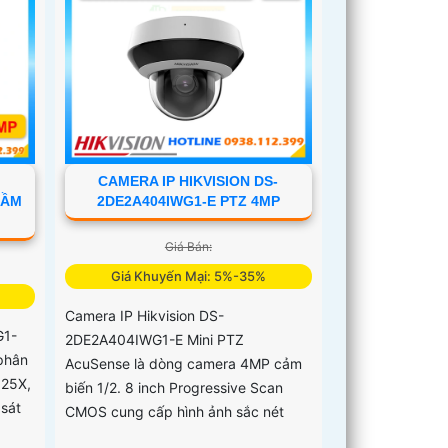
CAMERA IP HIKVISION DS-
TẦM
2DE2A404IWG1-E PTZ 4MP
Giá Bán:
Giá Khuyến Mại: 5%-35%
Camera IP Hikvision DS-
G1-
2DE2A404IWG1-E Mini PTZ
phân
AcuSense là dòng camera 4MP cảm
 25X,
biến 1/2. 8 inch Progressive Scan
sát
CMOS cung cấp hình ảnh sắc nét