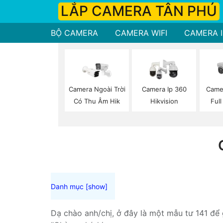
LẮP CAMERA TÂN PHÚ
BỘ CAMERA
CAMERA WIFI
CAMERA I
Camera Ngoài Trời
Camera Ip 360
Came
Có Thu Âm Hik
Hikvision
Full
Dạ chào anh/chị, ở đây là một mẫu tư 141 để