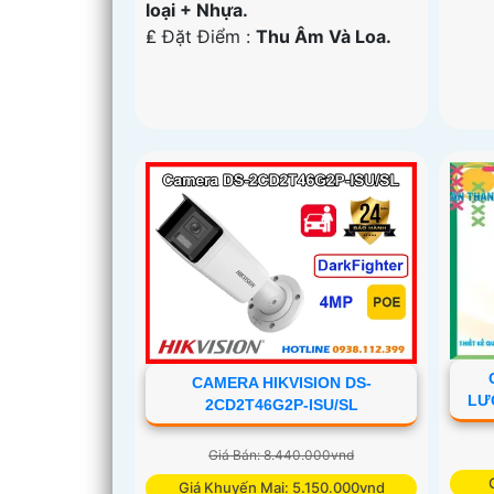
loại + Nhựa.
️₤ Đặt Điểm :
Thu Âm Và Loa.
CAMERA HIKVISION DS-
LƯ
2CD2T46G2P-ISU/SL
Giá Bán: 8.440.000vnd
Giá Khuyến Mại: 5.150.000vnd