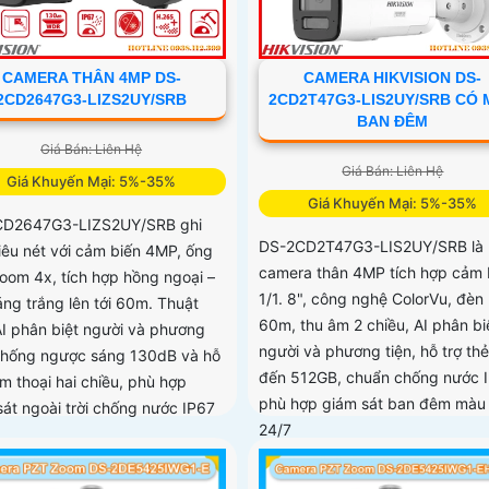
CAMERA THÂN 4MP DS-
CAMERA HIKVISION DS-
2CD2647G3-LIZS2UY/SRB
2CD2T47G3-LIS2UY/SRB CÓ
BAN ĐÊM
Giá Bán: Liên Hệ
Giá Bán: Liên Hệ
Giá Khuyến Mại: 5%-35%
Giá Khuyến Mại: 5%-35%
CD2647G3-LIZS2UY/SRB ghi
DS-2CD2T47G3-LIS2UY/SRB là
siêu nét với cảm biến 4MP, ống
camera thân 4MP tích hợp cảm 
zoom 4x, tích hợp hồng ngoại –
1/1. 8", công nghệ ColorVu, đèn
áng trắng lên tới 60m. Thuật
60m, thu âm 2 chiều, AI phân bi
AI phân biệt người và phương
người và phương tiện, hỗ trợ th
 chống ngược sáng 130dB và hỗ
đến 512GB, chuẩn chống nước I
m thoại hai chiều, phù hợp
phù hợp giám sát ban đêm màu
sát ngoài trời chống nước IP67
24/7