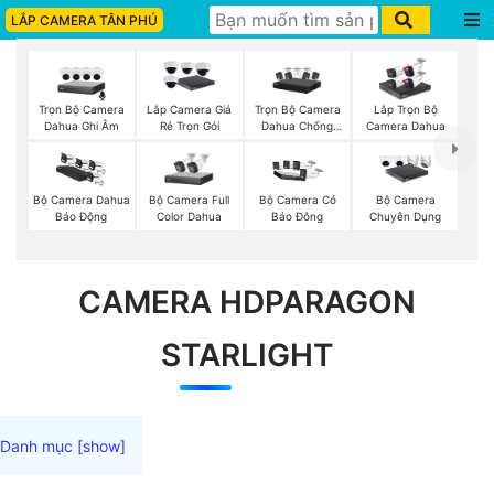
LẮP CAMERA TÂN PHÚ
Trọn Bộ Camera
Trọn Bộ Camera
Lắp Camera Giá
Lắp Trọn Bộ
Dahua Ghi Âm
Dahua Chống
Rẻ Trọn Gói
Camera Dahua
Trộm
Bộ Camera Full
Bộ Camera Dahua
Bộ Camera Có
Bộ Camera
Color Dahua
Báo Động
Báo Đông
Chuyên Dụng
CAMERA HDPARAGON
STARLIGHT