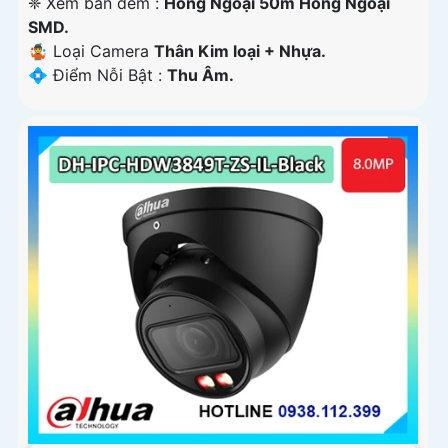
❈ Xem ban đêm :
Hồng Ngoại 50m Hồng Ngoại
SMD.
🤹 Loại Camera
Thân Kim loại + Nhựa.
️💠 Điểm Nỗi Bật :
Thu Âm.