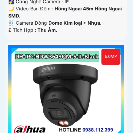
🌠 Công Nghệ Camera :
IP.
🌙 Video Ban Đêm :
Hồng Ngoại 45m Hồng Ngoại
SMD.
⛓ Camera Dòng
Dome Kim loại + Nhựa.
️₤ Tích Hợp :
Thu Âm.