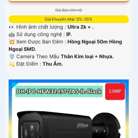
Giá Bán: liên hệ
Giá Khuyến Mại: 5%-35%
👀 Hình ảnh chất lượng :
Ultra 2k + .
🤖️ Sử dụng công nghệ :
IP.
💥 Xem Được Ban Đêm :
Hồng Ngoại 50m Hồng
Ngoại SMD.
🛡 Camera Theo Mẫu
Thân Kim loại + Nhựa.
️💫 Đặt Điểm :
Thu Âm.