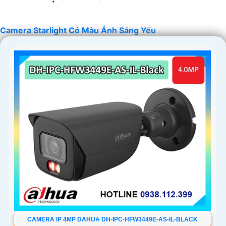
Camera Starlight Có Màu Ánh Sáng Yếu
'
CAMERA IP 4MP DAHUA DH-IPC-HFW3449E-AS-IL-BLACK