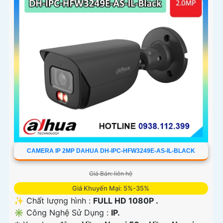
CAMERA IP 2MP DAHUA DH-IPC-HFW3249E-AS-IL-BLACK
Giá Bán: liên hệ
Giá Khuyến Mại: 5%-35%
✨ Chất lượng hình :
FULL HD 1080P .
✳️ Công Nghệ Sử Dụng :
IP.