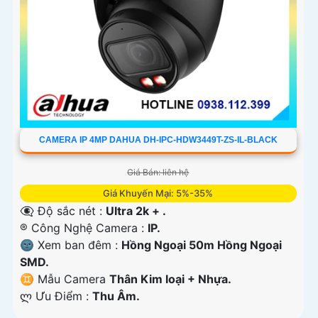
CAMERA IP 4MP DAHUA DH-IPC-HDW3449T-ZS-IL-BLACK
Giá Bán: liên hệ
Giá Khuyến Mại: 5%-35%
👁️‍🗨 Độ sắc nét :
Ultra 2k + .
®️ Công Nghệ Camera :
IP.
🌚 Xem ban đêm :
Hồng Ngoại 50m Hồng Ngoại
SMD.
♊ Mẫu Camera
Thân Kim loại + Nhựa.
️ლ Ưu Điểm :
Thu Âm.