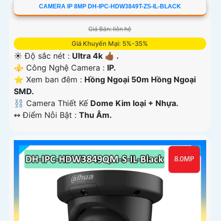
CAMERA IP 8MP DH-IPC-HDW3849T-ZS-IL-BLACK
Giá Bán: liên hệ
Giá Khuyến Mại: 5%-35%
☀️ Độ sắc nét :
Ultra 4k 👍🏾 .
⚜️ Công Nghệ Camera :
IP.
⭐ Xem ban đêm :
Hồng Ngoại 50m Hồng Ngoại
SMD.
⛓ Camera Thiết Kế
Dome Kim loại + Nhựa.
️↭ Điểm Nỗi Bật :
Thu Âm.