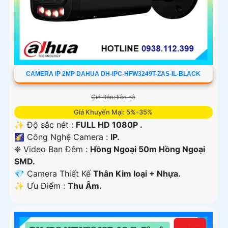
CAMERA IP 2MP DAHUA DH-IPC-HFW3249T-ZAS-IL-BLACK
Giá Bán: liên hệ
Giá Khuyến Mại: 5%-35%
✨ Độ sắc nét :
FULL HD 1080P .
🌠 Công Nghệ Camera :
IP.
❈ Video Ban Đêm :
Hồng Ngoại 50m Hồng Ngoại
SMD.
💎 Camera Thiết Kế
Thân Kim loại + Nhựa.
️✨ Ưu Điểm :
Thu Âm.