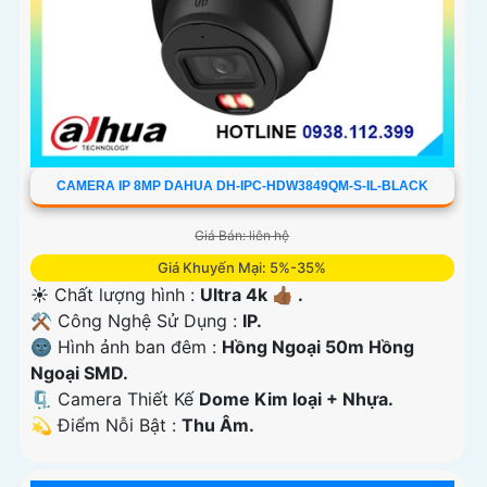
CAMERA IP 8MP DAHUA DH-IPC-HDW3849QM-S-IL-BLACK
Giá Bán: liên hệ
Giá Khuyến Mại: 5%-35%
☀️ Chất lượng hình :
Ultra 4k 👍🏾 .
⚒ Công Nghệ Sử Dụng :
IP.
🌚 Hình ảnh ban đêm :
Hồng Ngoại 50m Hồng
Ngoại SMD.
🗜️ Camera Thiết Kế
Dome Kim loại + Nhựa.
️💫 Điểm Nỗi Bật :
Thu Âm.