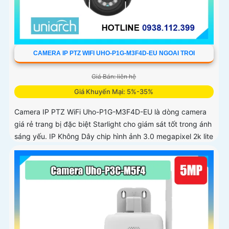
CAMERA IP PTZ WIFI UHO-P1G-M3F4D-EU NGOAI TROI
Giá Bán: liên hệ
Giá Khuyến Mại: 5%-35%
Camera IP PTZ WiFi Uho-P1G-M3F4D-EU là dòng camera
giá rẻ trang bị đặc biệt Starlight cho giám sát tốt trong ánh
sáng yếu. IP Không Dây chip hình ảnh 3.0 megapixel 2k lite