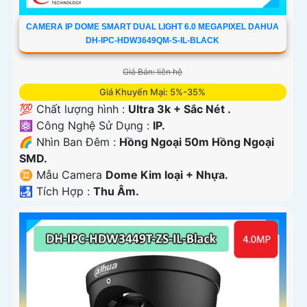
CAMERA IP DOME SMART DUAL LIGHT 6.0 MEGAPIXEL DAHUA
DH-IPC-HDW3649QM-S-IL-BLACK
Giá Bán: liên hệ
Giá Khuyến Mại: 5%-35%
💯 Chất lượng hình :
Ultra 3k + Sắc Nét .
⚛️ Công Nghệ Sử Dụng :
IP.
🌈 Nhìn Ban Đêm :
Hồng Ngoại 50m Hồng Ngoại
SMD.
♊ Mẫu Camera
Dome Kim loại + Nhựa.
️🛃 Tích Hợp :
Thu Âm.