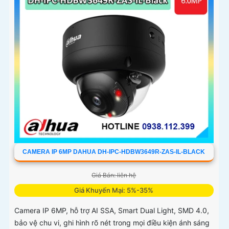
CAMERA IP 6MP DAHUA DH-IPC-HDBW3649R-ZAS-IL-BLACK
Giá Bán: liên hệ
Giá Khuyến Mại: 5%-35%
Camera IP 6MP, hỗ trợ AI SSA, Smart Dual Light, SMD 4.0,
bảo vệ chu vi, ghi hình rõ nét trong mọi điều kiện ánh sáng