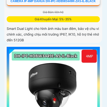
CAMERA IP 4MP DAHUA DH-IPC-HDBW3449R-ZAS-IL-BLACK
Giá Bán: liên hệ
Giá Khuyến Mại: 5%-35%
Smart Dual Light cho hình ảnh màu ban đêm, bảo vệ chu vi
chính xác, chống chịu môi trường IP67, IK10, hỗ trợ thẻ nhớ
đến 512GB