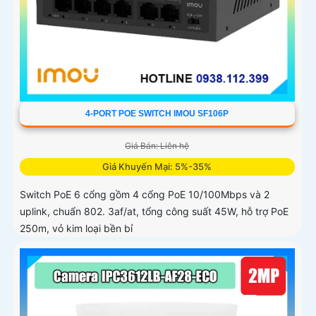
4-PORT POE SWITCH IMOU SF106P
Giá Bán: Liên hệ
Giá Khuyến Mại: 5%-35%
Switch PoE 6 cổng gồm 4 cổng PoE 10/100Mbps và 2
uplink, chuẩn 802. 3af/at, tổng công suất 45W, hỗ trợ PoE
250m, vỏ kim loại bền bỉ