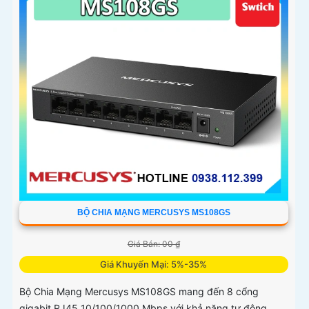
BỘ CHIA MẠNG MERCUSYS MS108GS
Giá Bán: 00 ₫
Giá Khuyến Mại: 5%-35%
Bộ Chia Mạng Mercusys MS108GS mang đến 8 cổng
gigabit RJ45 10/100/1000 Mbps với khả năng tự động