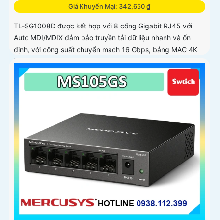
Giá Khuyến Mại: 342,650 ₫
TL-SG1008D được kết hợp với 8 cổng Gigabit RJ45 với
Auto MDI/MDIX đảm bảo truyền tải dữ liệu nhanh và ổn
định, với công suất chuyển mạch 16 Gbps, bảng MAC 4K
hỗ trợ khung Jumbo 15 Kb giúp tôi ưu luồng dữ liệu, hỗ trợ
tiết kiệm điện năng 80%