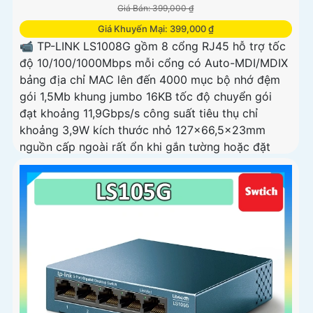
Giá Bán: 399,000 ₫
Giá Khuyến Mại: 399,000 ₫
📹 TP-LINK LS1008G gồm 8 cổng RJ45 hỗ trợ tốc
độ 10/100/1000Mbps mỗi cổng có Auto-MDI/MDIX
bảng địa chỉ MAC lên đến 4000 mục bộ nhớ đệm
gói 1,5Mb khung jumbo 16KB tốc độ chuyển gói
đạt khoảng 11,9Gbps/s công suất tiêu thụ chỉ
khoảng 3,9W kích thước nhỏ 127×66,5×23mm
nguồn cấp ngoài rất ổn khi gắn tường hoặc đặt
bàn.