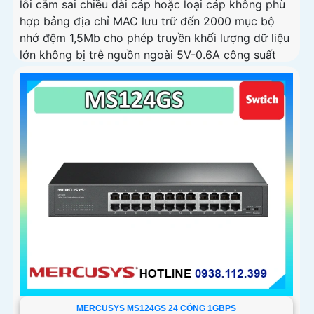
lỗi cắm sai chiều dài cáp hoặc loại cáp không phù
hợp bảng địa chỉ MAC lưu trữ đến 2000 mục bộ
nhớ đệm 1,5Mb cho phép truyền khối lượng dữ liệu
lớn không bị trễ nguồn ngoài 5V-0.6A công suất
tiêu thụ tối đa khoảng 3.7W.
MERCUSYS MS124GS 24 CỔNG 1GBPS