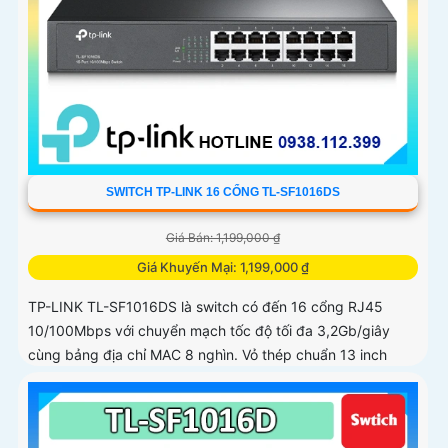
SWITCH TP-LINK 16 CỔNG TL-SF1016DS
Giá Bán: 1,199,000 ₫
Giá Khuyến Mại: 1,199,000 ₫
TP-LINK TL-SF1016DS là switch có đến 16 cổng RJ45
10/100Mbps với chuyển mạch tốc độ tối đa 3,2Gb/giây
cùng bảng địa chỉ MAC 8 nghìn. Vỏ thép chuẩn 13 inch
chắc chắn kết hợp bộ nhớ đệm 2Mb và tỷ lệ chuyển tiếp
2,38Mpps giúp truyền tải ổn định