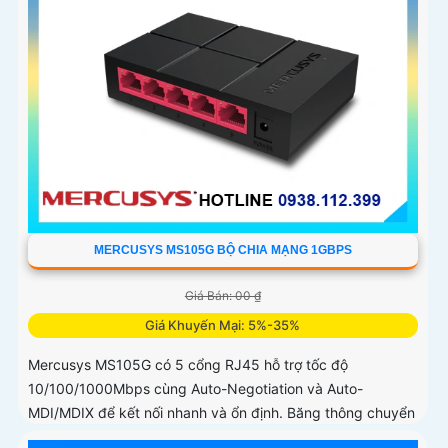
MERCUSYS MS105G BỘ CHIA MẠNG 1GBPS
Giá Bán: 00 ₫
Giá Khuyến Mại: 5%-35%
Mercusys MS105G có 5 cổng RJ45 hỗ trợ tốc độ
10/100/1000Mbps cùng Auto-Negotiation và Auto-
MDI/MDIX để kết nối nhanh và ổn định. Băng thông chuyển
mạch tổng lên tới 10Gbps giúp xử lý nhiều luồng dữ liệu