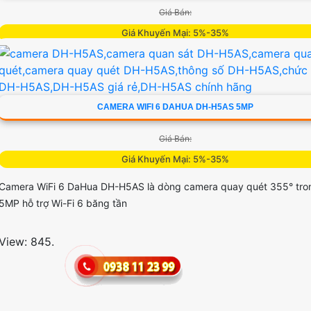
Giá Bán:
Giá Khuyến Mại: 5%-35%
Camera Dahua DH-H3T là dòng camera quay quét trong nhà 355° 3
hợp Wi-Fi 6 Công nghệ AI phát hiện người chuyển động và âm thanh
thường đàm thoại hai chiều, hồng ngoại tầm xa ban đêm 10m hỗ trợ 
CAMERA WIFI 6 DAHUA DH-H5AS 5MP
MicroSD 256GB ONVIF và điều khiển từ xa qua ứng dụng DMSS
Giá Bán:
View: 892.
Giá Khuyến Mại: 5%-35%
Camera WiFi 6 DaHua DH-H5AS là dòng camera quay quét 355° tro
5MP hỗ trợ Wi-Fi 6 băng tần
View: 845.