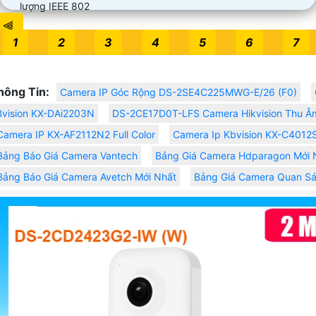
lượng IEEE 802
⫷
1
2
3
4
5
6
7
hông Tin:
Camera IP Góc Rộng DS-2SE4C225MWG-E/26 (F0)
vision KX-DAi2203N
DS-2CE17D0T-LFS Camera Hikvision Thu Â
Camera IP KX-AF2112N2 Full Color
Camera Ip Kbvision KX-C401
Bảng Báo Giá Camera Vantech
Bảng Giá Camera Hdparagon Mới 
Bảng Báo Giá Camera Avetch Mới Nhất
Bảng Giá Camera Quan Sá