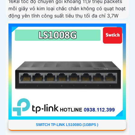
16KB tốc độ chuyển gói khoảng 11,9 triệu packets
mỗi giây vỏ kim loại chắc chắn không có quạt hoạt
động yên tĩnh công suất tiêu thụ tối đa chỉ 3,7W
kích thước 158×99,1×25mm.
SWITCH TP-LINK LS1008G (1GBPS )