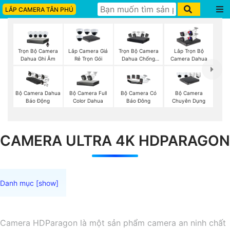
LẮP CAMERA TÂN PHÚ
Trọn Bộ Camera
Trọn Bộ Camera
Lắp Camera Giá
Lắp Trọn Bộ
Dahua Ghi Âm
Dahua Chống
Rẻ Trọn Gói
Camera Dahua
Trộm
Bộ Camera Full
Bộ Camera Dahua
Bộ Camera Có
Bộ Camera
Color Dahua
Báo Động
Báo Đông
Chuyên Dụng
CAMERA ULTRA 4K HDPARAGON
Camera HDParagon là một sản phẩm camera an ninh chất