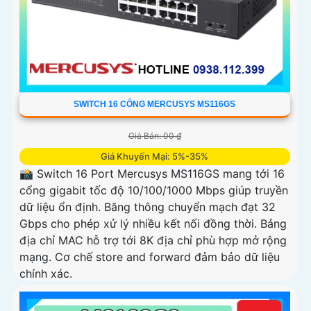
SWITCH 16 CỔNG MERCUSYS MS116GS
Giá Bán: 00 ₫
Giá Khuyến Mại: 5%-35%
📸 Switch 16 Port Mercusys MS116GS mang tới 16
cổng gigabit tốc độ 10/100/1000 Mbps giúp truyền
dữ liệu ổn định. Băng thông chuyển mạch đạt 32
Gbps cho phép xử lý nhiều kết nối đồng thời. Bảng
địa chỉ MAC hỗ trợ tới 8K địa chỉ phù hợp mở rộng
mạng. Cơ chế store and forward đảm bảo dữ liệu
chính xác.