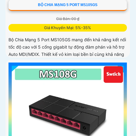
BỘ CHIA MẠNG 5 PORT MS105GS
Giá Bán: 00 ₫
Giá Khuyến Mại: 5%-35%
Bộ Chia Mạng 5 Port MS105GS mang đến khả năng kết nối
tốc độ cao với 5 cổng gigabit tự động đàm phán và hỗ trợ
Auto MDI/MDIX. Thiết kế vỏ kim loại bền bỉ cùng khả năng
tản nhiệt hiệu quả, phù hợp đặt bàn hoặc gắn tường