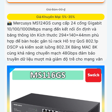
Giá Bán: 00 ₫
Giá Khuyến Mại: 5%-35%
📸 Mercusys MS124GS cung cấp 24 cổng Gigabit
10/100/1000Mbps mang đến kết nối ổn định và
băng thông lớn Kích thước 294x140x44mm phù
hợp để bàn hoặc gắn tủ rack Hỗ trợ QoS 802.1p
DSCP và kiểm soát luồng 802.3X Bảng MAC 8K
cùng khả năng chuyển mạch 48Gbps đảm bảo
truyền dữ liệu mượt mà giảm độ trễ cho mạng văn
phòng và lớp học