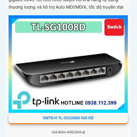
thương lượng và hỗ trợ Auto MDI/MDIX, tốc độ truyền đạt
đến 2000 Mbps ở chế độ full duplex. Với bộ đệm 4 Mbit,
Jumbo Frame 15 KB, vỏ kim loại chắc chắn cùng thiết kế
nhỏ gọn dễ lắp đặt
SWTICH TL-SG1008D GIÁ RẺ
Giá Bán: 489,500 ₫