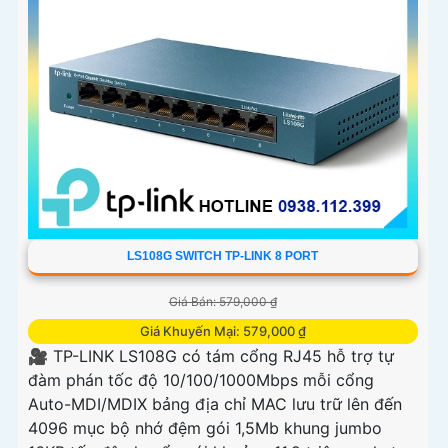
LS108G SWITCH TP-LINK 8 PORT
Giá Bán: 579,000 ₫
Giá Khuyến Mại: 579,000 ₫
🎥 TP-LINK LS108G có tám cổng RJ45 hỗ trợ tự
đàm phán tốc độ 10/100/1000Mbps mỗi cổng
Auto-MDI/MDIX bảng địa chỉ MAC lưu trữ lên đến
4096 mục bộ nhớ đệm gói 1,5Mb khung jumbo