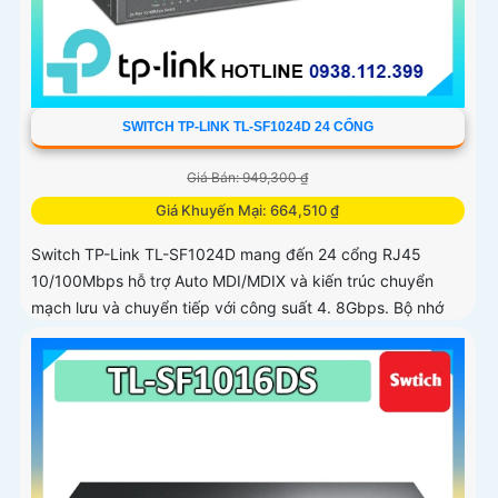
SWITCH TP-LINK TL-SF1024D 24 CỔNG
Giá Bán: 949,300 ₫
Giá Khuyến Mại: 664,510 ₫
Switch TP-Link TL-SF1024D mang đến 24 cổng RJ45
10/100Mbps hỗ trợ Auto MDI/MDIX và kiến trúc chuyển
mạch lưu và chuyển tiếp với công suất 4. 8Gbps. Bộ nhớ
đệm 2Mb cùng bảng địa...