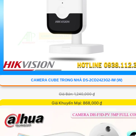
CAMERA CUBE TRONG NHÀ DS-2CD2423G2-IW (W)
Giá Bán: 1,240,000 ₫
Giá Khuyến Mại: 868,000 ₫
Camera DS-2CD2423G2-IW(W) ghi hình sắc nét với độ phân giải 4M
kính 2. 8mm, hỗ trợ đàm thoại hai chiều, lưu trữ tối đa 512GB và phát
chuyển động thông minh phân biệt người, phương tiện