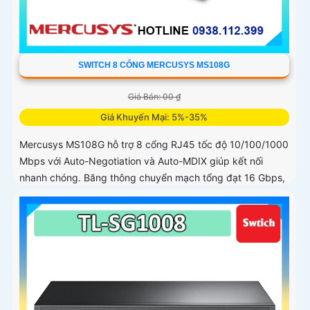
SWITCH 8 CỔNG MERCUSYS MS108G
Giá Bán: 00 ₫
Giá Khuyến Mại: 5%-35%
Mercusys MS108G hỗ trợ 8 cổng RJ45 tốc độ 10/100/1000
Mbps với Auto-Negotiation và Auto-MDIX giúp kết nối
nhanh chóng. Băng thông chuyển mạch tổng đạt 16 Gbps,
xử lý mượt nhiều luồng dữ liệu đồng thời