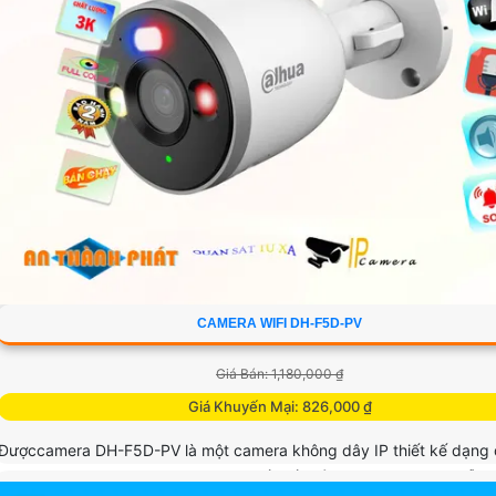
View: 11835.
CAMERA WIFI DH-F5D-PV
Giá Bán: 1,180,000 ₫
Giá Khuyến Mại: 826,000 ₫
Đượccamera DH-F5D-PV là một camera không dây IP thiết kế dạng
giám sát ban đêm thông minh Với thiết kế nhỏ gọn và mỹ thuật Hỗ t