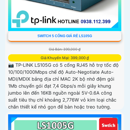
SWITCH 5 CỔNG GIÁ RẺ LS105G
Giá Bán: 399,000 ₫
Giá Khuyến Mại: 399,000 ₫
📷 TP-LINK LS105G có 5 cổng RJ45 hỗ trợ tốc độ
10/100/1000Mbps chế độ Auto-Negotiate Auto-
MDI/MDIX bảng địa chỉ MAC 2K bộ nhớ đệm gói
1Mb chuyển gói đạt 7,4 Gbps/s mỗi giây khung
jumbo lên đến 16KB nguồn ngoài 5V-0.6A công
suất tiêu thụ chỉ khoảng 2,776W vỏ kim loại chắc
chắn thiết kế nhỏ gọn để bàn hoặc treo tường.