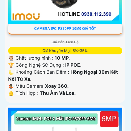
CAMERA IPC-PS70FP-10M0 GIÁ TỐT
Giá Bán: Liên Hệ
Giá Khuyến Mại: 5%-35%
🦉 Chất lượng hình :
10 MP.
🏆 Công Nghệ Sử Dụng :
IP POE.
🌜 Khoảng Cách Ban Đêm :
Hồng Ngoại 30m Kết
Nối Từ Xa.
🤹 Mẫu Camera
Xoay 360.
️🔔 Tích Hợp :
Thu Âm Và Loa.