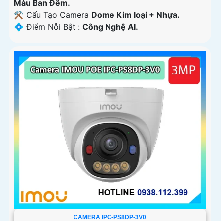
Màu Ban Ðêm.
⚒ Cấu Tạo Camera
Dome Kim loại + Nhựa.
️💠 Điểm Nỗi Bật :
Công Nghệ AI.
CAMERA IPC-PS8DP-3V0