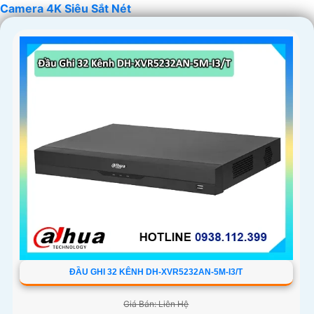
Camera 4K Siêu Sắt Nét
'
ĐẦU GHI 32 KÊNH DH-XVR5232AN-5M-I3/T
Giá Bán: Liên Hệ