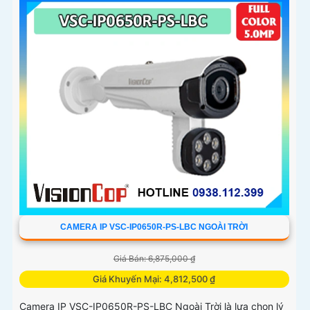
CAMERA IP VSC-IP0650R-PS-LBC NGOÀI TRỜI
Giá Bán: 6,875,000 ₫
Giá Khuyến Mại: 4,812,500 ₫
Camera IP VSC-IP0650R-PS-LBC Ngoài Trời là lựa chọn lý