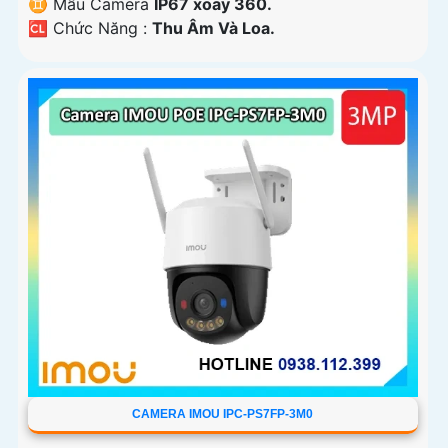
♊ Mẫu Camera
IP67 xoay 360.
️🆑 Chức Năng :
Thu Âm Và Loa.
CAMERA IMOU IPC-PS7FP-3M0