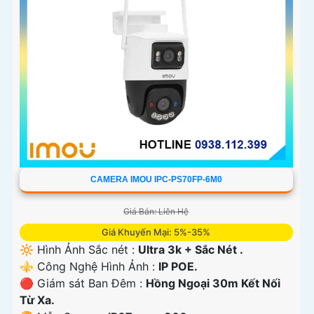
CAMERA IMOU IPC-PS70FP-6M0
Giá Bán: Liên Hệ
Giá Khuyến Mại: 5%-35%
🔆 Hình Ảnh Sắc nét :
Ultra 3k + Sắc Nét .
⚜️ Công Nghệ Hình Ảnh :
IP POE.
🔴 Giám sát Ban Đêm :
Hồng Ngoại 30m Kết Nối
Từ Xa.