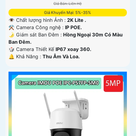
Giá Bán: Liên Hệ
Giá Khuyến Mại: 5%-35%
👁 Chất lượng hình Ảnh :
2K Lite .
⚒ Camera Công nghệ :
IP POE.
🌛 Giám sát Ban Đêm :
Hồng Ngoại 30m Có Màu
Ban Ðêm.
🎲 Camera Thiết Kế
IP67 xoay 360.
️🔔 Khả Năng :
Thu Âm Và Loa.