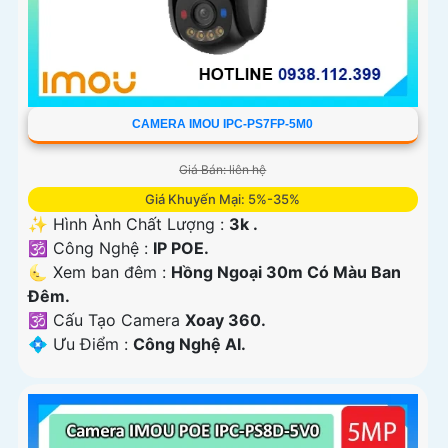
CAMERA IMOU IPC-PS7FP-5M0
Giá Bán: liên hệ
Giá Khuyến Mại: 5%-35%
✨ Hình Ành Chất Lượng :
3k .
🕉️ Công Nghệ :
IP POE.
🌜 Xem ban đêm :
Hồng Ngoại 30m Có Màu Ban
Ðêm.
🕉️ Cấu Tạo Camera
Xoay 360.
️💠 Ưu Điểm :
Công Nghệ AI.