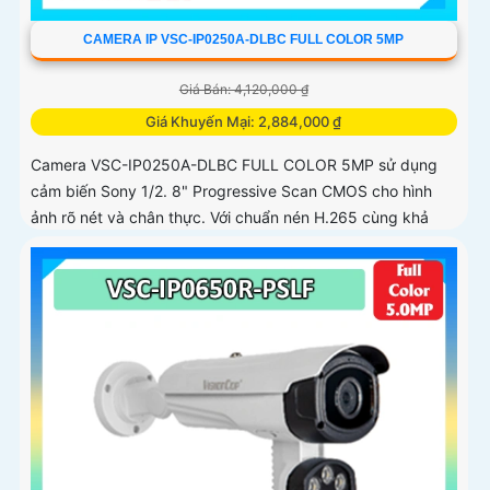
CAMERA IP VSC-IP0250A-DLBC FULL COLOR 5MP
Giá Bán: 4,120,000 ₫
Giá Khuyến Mại: 2,884,000 ₫
Camera VSC-IP0250A-DLBC FULL COLOR 5MP sử dụng
cảm biến Sony 1/2. 8" Progressive Scan CMOS cho hình
ảnh rõ nét và chân thực. Với chuẩn nén H.265 cùng khả
năng zoom quang 4X...