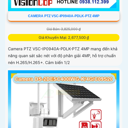
CAMERA PTZ VSC-IP0940A-PDLK-PTZ 4MP
Giá Bán: 3,825,000 ₫
Giá Khuyến Mại: 2,677,500 ₫
Camera PTZ VSC-IP0940A-PDLK-PTZ 4MP mang đến khả
năng quan sát sắc nét với độ phân giải 4MP, hỗ trợ chuẩn
nén H.265/H.265+. Cảm biến 1/2