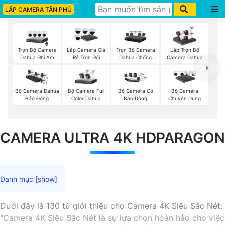
LẮP CAMERA TÂN PHÚ
Trọn Bộ Camera
Trọn Bộ Camera
Lắp Camera Giá
Lắp Trọn Bộ
Dahua Ghi Âm
Dahua Chống
Rẻ Trọn Gói
Camera Dahua
Trộm
Bộ Camera Full
Bộ Camera Dahua
Bộ Camera Có
Bộ Camera
Color Dahua
Báo Động
Báo Đông
Chuyên Dụng
CAMERA ULTRA 4K HDPARAGON
Dưới đây là 130 từ giới thiệu cho Camera 4K Siêu Sắc Nét:
"Camera 4K Siêu Sắc Nét là sự lựa chọn hoàn hảo cho việc