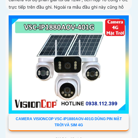
trực tiếp trên đầu ghi. Ngoài ra mẫu đầu ghi này cũng hỗ
trợ 4 ổ cứng tối đa 10TB/ổ, 16 kênh phát hiện
người/phương tiện cùng nhận diện khuôn mặt thông minh
CAMERA VISIONCOP VSC-IP1880AOV-401G DÙNG PIN MẶT
TRỜI VÀ SIM 4G