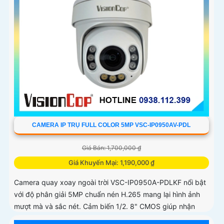
CAMERA IP TRỤ FULL COLOR 5MP VSC-IP0950AV-PDL
Giá Bán: 1,700,000 ₫
Giá Khuyến Mại: 1,190,000 ₫
Camera quay xoay ngoài trời VSC-IP0950A-PDLKF nổi bật
với độ phân giải 5MP chuẩn nén H.265 mang lại hình ảnh
mượt mà và sắc nét. Cảm biến 1/2. 8" CMOS giúp nhận
diện ánh sáng...