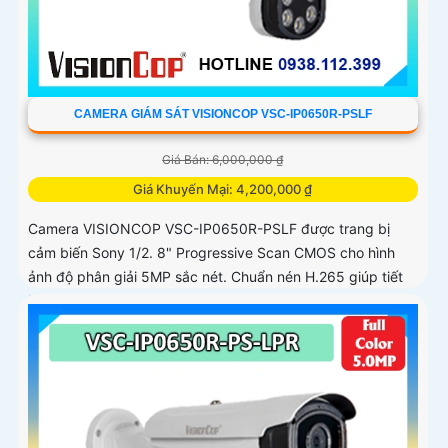
CAMERA GIÁM SÁT VISIONCOP VSC-IP0650R-PSLF
Giá Bán: 6,000,000 ₫
Giá Khuyến Mại: 4,200,000 ₫
Camera VISIONCOP VSC-IP0650R-PSLF được trang bị
cảm biến Sony 1/2. 8" Progressive Scan CMOS cho hình
ảnh độ phân giải 5MP sắc nét. Chuẩn nén H.265 giúp tiết
kiệm băng thông và dung lượng lưu trữ