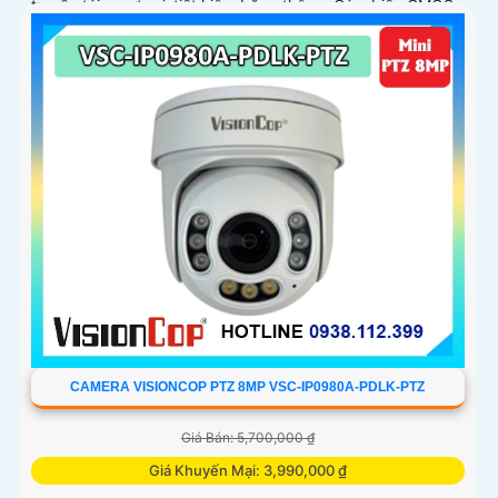
truyền tải mượt mà tiết kiệm băng thông. Cảm biến CMOS
1/2
CAMERA VISIONCOP PTZ 8MP VSC-IP0980A-PDLK-PTZ
Giá Bán: 5,700,000 ₫
Giá Khuyến Mại: 3,990,000 ₫