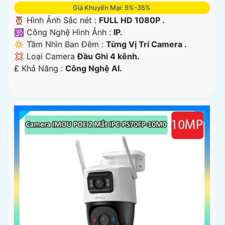
Giá Khuyến Mại: 5%-35%
🦉 Hình Ảnh Sắc nét :
FULL HD 1080P .
🕉️ Công Nghệ Hình Ảnh :
IP.
🔅 Tầm Nhìn Ban Đêm :
Từng Vị Trí Camera .
💢 Loại Camera
Đầu Ghi 4 kênh.
️₤ Khả Năng :
Công Nghệ AI.