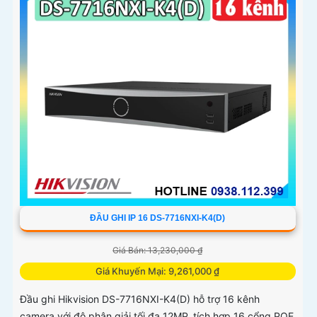
ĐẦU GHI IP 16 DS-7716NXI-K4(D)
Giá Bán: 13,230,000 ₫
Giá Khuyến Mại: 9,261,000 ₫
Đầu ghi Hikvision DS-7716NXI-K4(D) hỗ trợ 16 kênh
camera với độ phân giải tối đa 12MP, tích hợp 16 cổng POE