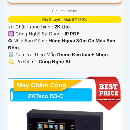
Giá Bán: liên hệ
Giá Khuyến Mại: 5%-35%
👀 Chất lượng hình :
2K Lite .
⚛️ Công Nghệ Sử Dụng :
IP POE.
❂ Nhìn Ban Đêm :
Hồng Ngoại 30m Có Màu Ban
Ðêm.
⛓ Camera Theo Mẫu
Dome Kim loại + Nhựa.
️💫 Ưu Điểm :
Công Nghệ AI.