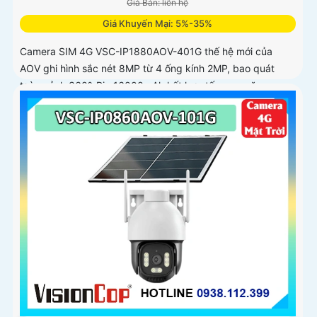
Giá Bán: liên hệ
Giá Khuyến Mại: 5%-35%
Camera SIM 4G VSC-IP1880AOV-401G thế hệ mới của
AOV ghi hình sắc nét 8MP từ 4 ống kính 2MP, bao quát
toàn cảnh 360°. Pin 16000mAh kết hợp tấm sạc năng
lượng mặt trời 15W giúp duy trì hoạt động ổn định