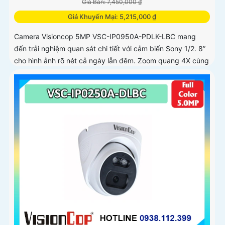
Giá Bán: 7,450,000 ₫
Giá Khuyến Mại: 5,215,000 ₫
Camera Visioncop 5MP VSC-IP0950A-PDLK-LBC mang
đến trải nghiệm quan sát chi tiết với cảm biến Sony 1/2. 8”
cho hình ảnh rõ nét cả ngày lẫn đêm. Zoom quang 4X cùng
khả năng xoay...