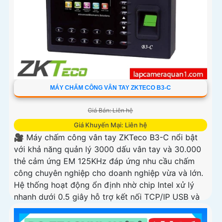
MÁY CHẤM CÔNG VÂN TAY ZKTECO B3-C
Giá Bán: Liên hệ
Giá Khuyến Mại: Liên hệ
🎥 Máy chấm công vân tay ZKTeco B3-C nổi bật
với khả năng quản lý 3000 dấu vân tay và 30.000
thẻ cảm ứng EM 125KHz đáp ứng nhu cầu chấm
công chuyên nghiệp cho doanh nghiệp vừa và lớn.
Hệ thống hoạt động ổn định nhờ chip Intel xử lý
nhanh dưới 0.5 giây hỗ trợ kết nối TCP/IP USB và
có thể liên kết máy in bill tiện lợi.