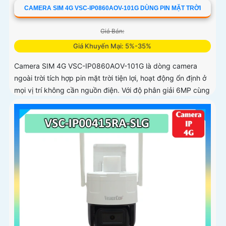
CAMERA SIM 4G VSC-IP0860AOV-101G DÙNG PIN MẶT TRỜI
Giá Bán:
Giá Khuyến Mại: 5%-35%
Camera SIM 4G VSC-IP0860AOV-101G là dòng camera
ngoài trời tích hợp pin mặt trời tiện lợi, hoạt động ổn định ở
mọi vị trí không cần nguồn điện. Với độ phân giải 6MP cùng
chuẩn nén H