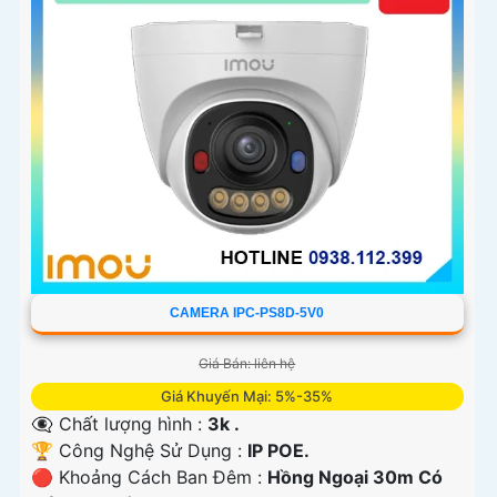
CAMERA IPC-PS8D-5V0
Giá Bán: liên hệ
Giá Khuyến Mại: 5%-35%
👁️‍🗨 Chất lượng hình :
3k .
🏆 Công Nghệ Sử Dụng :
IP POE.
🔴 Khoảng Cách Ban Đêm :
Hồng Ngoại 30m Có