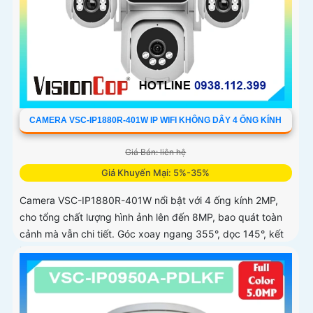
CAMERA VSC-IP1880R-401W IP WIFI KHÔNG DÂY 4 ỐNG KÍNH
Giá Bán: liên hệ
Giá Khuyến Mại: 5%-35%
Camera VSC-IP1880R-401W nổi bật với 4 ống kính 2MP,
cho tổng chất lượng hình ảnh lên đến 8MP, bao quát toàn
cảnh mà vẫn chi tiết. Góc xoay ngang 355°, dọc 145°, kết
hợp đàm thoại hai chiều giúp quan sát và tương tác dễ
dàng