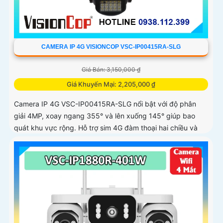
CAMERA IP 4G VISIONCOP VSC-IP00415RA-SLG
Giá Bán: 3,150,000 ₫
Giá Khuyến Mại: 2,205,000 ₫
Camera IP 4G VSC-IP00415RA-SLG nổi bật với độ phân
giải 4MP, xoay ngang 355° và lên xuống 145° giúp bao
quát khu vực rộng. Hỗ trợ sim 4G đàm thoại hai chiều và
nhìn đêm có màu không cần đèn mang lại hình ảnh sắc nét
cả ngày lẫn đêm