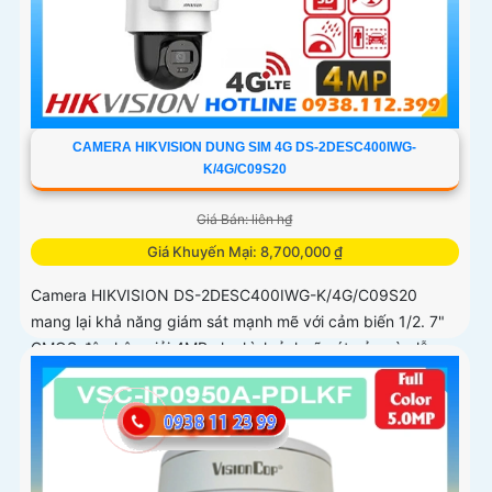
CAMERA HIKVISION DUNG SIM 4G DS-2DESC400IWG-
K/4G/C09S20
Giá Bán: liên h₫
Giá Khuyến Mại: 8,700,000 ₫
Camera HIKVISION DS-2DESC400IWG-K/4G/C09S20
mang lại khả năng giám sát mạnh mẽ với cảm biến 1/2. 7"
CMOS độ phân giải 4MP cho hình ảnh rõ nét cả ngày lẫn
đêm