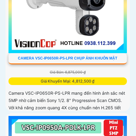
CAMERA VSC-IP0650R-PS-LPR CHỤP ẢNH KHUÔN MẶT
Giá Bán: 6,875,000 ₫
Giá Khuyến Mại: 4,812,500 ₫
Camera VSC-IP0650R-PS-LPR mang đến hình ảnh sắc nét
5MP nhờ cảm biến Sony 1/2. 8" Progressive Scan CMOS.
Với khả năng zoom quang 4X cùng chuẩn nén H.265 tiết
kiệm dung lượng...