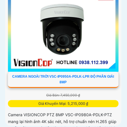
CAMERA NGOÀI TRỜI VSC-IP0950A-PDLK-LPR ĐỘ PHÂN GIẢI
8MP
Giá Bán: 7,450,000 ₫
Giá Khuyến Mại: 5,215,000 ₫
Camera VISIONCOP PTZ 8MP VSC-IP0980A-PDLK-PTZ
mang lại hình ảnh 4K sắc nét, hỗ trợ chuẩn nén H.265 giúp