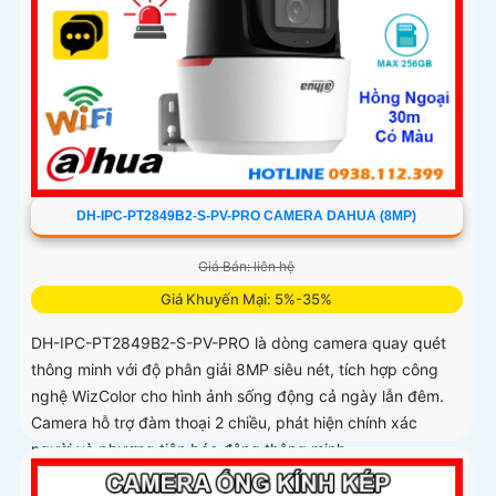
DH-IPC-PT2849B2-S-PV-PRO CAMERA DAHUA (8MP)
Giá Bán: liên hệ
Giá Khuyến Mại: 5%-35%
DH-IPC-PT2849B2-S-PV-PRO là dòng camera quay quét
thông minh với độ phân giải 8MP siêu nét, tích hợp công
nghệ WizColor cho hình ảnh sống động cả ngày lẫn đêm.
Camera hỗ trợ đàm thoại 2 chiều, phát hiện chính xác
người và phương tiện báo động thông minh