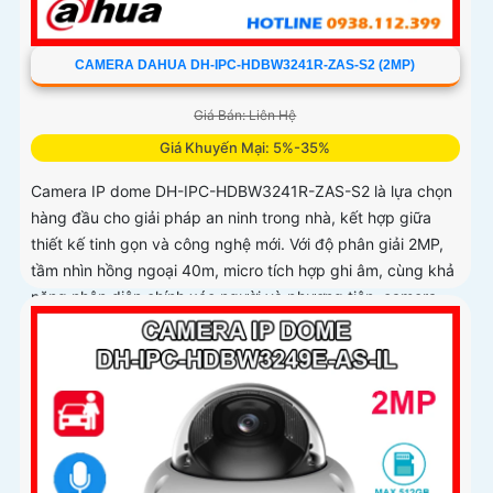
CAMERA DAHUA DH-IPC-HDBW3241R-ZAS-S2 (2MP)
Giá Bán: Liên Hệ
Giá Khuyến Mại: 5%-35%
Camera IP dome DH-IPC-HDBW3241R-ZAS-S2 là lựa chọn
hàng đầu cho giải pháp an ninh trong nhà, kết hợp giữa
thiết kế tinh gọn và công nghệ mới. Với độ phân giải 2MP,
tầm nhìn hồng ngoại 40m, micro tích hợp ghi âm, cùng khả
năng nhận diện chính xác người và phương tiện, camera
giúp giám sát chính xác, giảm thiểu cảnh báo sai, hỗ trợ
khe thẻ nhớ lên đến 256GB và cấp nguồn PoE