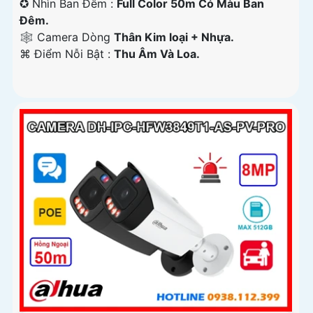
✪ Nhìn Ban Đêm :
Full Color 50m Có Màu Ban
Ðêm.
🕸️ Camera Dòng
Thân Kim loại + Nhựa.
️⌘ Điểm Nỗi Bật :
Thu Âm Và Loa.