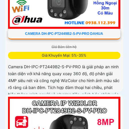
CAMERA DH-IPC-PT2449B2-S-PV-PRO DAHUA
Giá Bán: liên hệ
Giá Khuyến Mại: 5%-35%
Camera DH-IPC-PT2449B2-S-PV-PRO là giải pháp an ninh
toàn diện với khả năng quay xoay 360 độ, độ phân giải
4MP siêu nét và công nghệ WizColor cho hình ảnh màu sắc
rõ ràng cả ban đêm. Tích hợp đàm thoại hai chiều, phát
hiện thông minh người và phương tiện, cảnh báo chính xác,
hỗ trợ thẻ nhớ lên đến 256GB