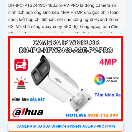
DH-IPC-PTS2449C-4E3Z-S-PV-PRO là dòng camera an
ninh tích hợp ống kính kép 4MP + 2MP cho góc nhìn toàn
cảnh kết hợp chi tiết sắc nét nhờ công nghệ Hybrid Zoom
6X. Với khả năng quay xoay 360 độ, hồng ngoại ban đêm
30m, hình ảnh màu chuẩn sắc nhờ WizColor và tính năng
đàm thoại hai chiều mang đến trải nghiệm giám sát chủ
động và chính xác
CAMERA IP DAHUA DH-IPC-HFW5449-ASE-PV-PRO (4MP)