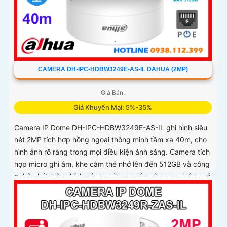
CAMERA DH-IPC-HDBW3249E-AS-IL DAHUA (2MP)
Giá Bán:
Giá Khuyến Mại: 5%-35%
Camera IP Dome DH-IPC-HDBW3249E-AS-IL ghi hình siêu
nét 2MP tích hợp hồng ngoại thông minh tầm xa 40m, cho
hình ảnh rõ ràng trong mọi điều kiện ánh sáng. Camera tích
hợp micro ghi âm, khe cắm thẻ nhớ lên đến 512GB và công
nghệ phát hiện chính xác người, xe giúp nâng cao hiệu quả
giám sát vượt trội