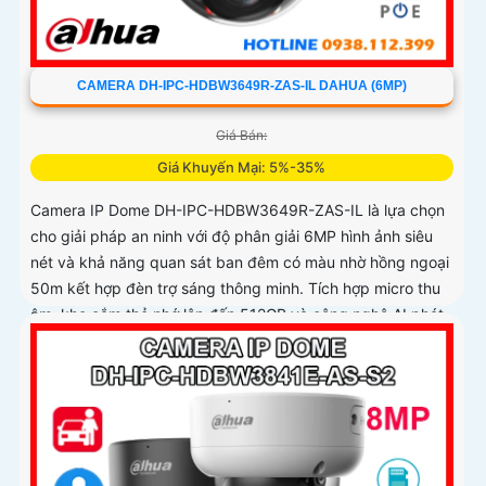
CAMERA DH-IPC-HDBW3649R-ZAS-IL DAHUA (6MP)
Giá Bán:
Giá Khuyến Mại: 5%-35%
Camera IP Dome DH-IPC-HDBW3649R-ZAS-IL là lựa chọn
cho giải pháp an ninh với độ phân giải 6MP hình ảnh siêu
nét và khả năng quan sát ban đêm có màu nhờ hồng ngoại
50m kết hợp đèn trợ sáng thông minh. Tích hợp micro thu
âm, khe cắm thẻ nhớ lên đến 512GB và công nghệ AI phát
hiện chính xác người và xe, camera đáp ứng tối đa nhu cầu
giám sát chuyên nghiệp hỗ trợ PoE giúp lắp đặt dễ dàng