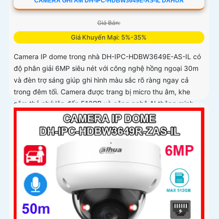
CAMERA GHI ÂM DH-IPC-HDBW3649E-AS-IL DAHUA
Giá Bán:
Giá Khuyến Mại: 5%-35%
Camera IP dome trong nhà DH-IPC-HDBW3649E-AS-IL có
độ phân giải 6MP siêu nét với công nghệ hồng ngoại 30m
và đèn trợ sáng giúp ghi hình màu sắc rõ ràng ngay cả
trong đêm tối. Camera được trang bị micro thu âm, khe
cắm thẻ nhớ lên đến 512GB và công nghệ AI thông minh
nhận diện chính xác người và phương tiện nâng cao hiệu
quả giám sát