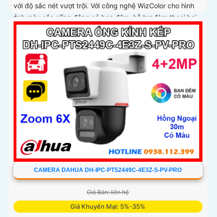
với độ sắc nét vượt trội. Với công nghệ WizColor cho hình
ảnh màu sắc sống động cả ban đêm, hỗ trợ đàm thoại hai
chiều, phát hiện chính xác người và phương tiện, cùng khả
năng lưu trữ qua khe cắm thẻ nhớ 256GB chuẩn IP66
CAMERA DAHUA DH-IPC-PTS2449C-4E3Z-S-PV-PRO
Giá Bán: liên hệ
Giá Khuyến Mại: 5%-35%