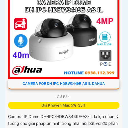
tiện, hỗ trợ ghi âm qua micro tích hợp và lưu trữ tối đa
512GB qua khe thẻ nhớ, camera hỗ trợ PoE lắp đặt dễ
dàng
CAMERA POE DH-IPC-HDBW3449E-AS-IL DAHUA
Giá Bán:
Giá Khuyến Mại: 5%-35%
Camera IP Dome DH-IPC-HDBW3449E-AS-IL là lựa chọn lý
tưởng cho giải pháp an ninh trong nhà, nổi bật với độ phân