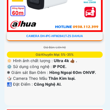
CAMERA DH-IPC-HFW2841T-ZS DAHUA
Giá Bán: Liên hệ
Giá Khuyến Mại: 5%-35%
🔅 Hình ảnh chất lượng :
Ultra 4k 👍🏾 .
⚙ Sử dụng công nghệ :
IP POE.
❃ Giám sát Ban Đêm :
Hồng Ngoại 60m ONVIF.
🎲 Camera Theo Mẫu
Thân Kim loại.
️🛃 Đặt Điểm :
Công Nghệ AI.