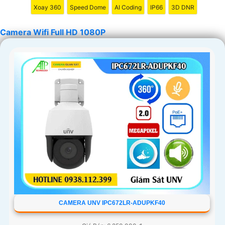
Xoay 360
Speed Dome
AI Coding
IP66
3D DNR
Camera Wifi Full HD 1080P
CAMERA UNV IPC672LR-ADUPKF40