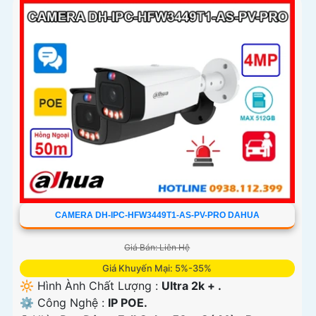
CAMERA DH-IPC-HFW3449T1-AS-PV-PRO DAHUA
Giá Bán: Liên Hệ
Giá Khuyến Mại: 5%-35%
🔆 Hình Ành Chất Lượng :
Ultra 2k + .
⚙ Công Nghệ :
IP POE.