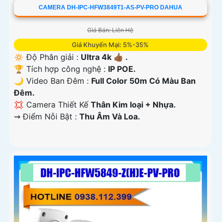
CAMERA DH-IPC-HFW3849T1-AS-PV-PRO DAHUA
Giá Bán: Liên Hệ
Giá Khuyến Mại: 5%-35%
🔅 Độ Phân giải :
Ultra 4k 👍🏾 .
🏆 Tích hợp công nghệ :
IP POE.
🌙 Video Ban Đêm :
Full Color 50m Có Màu Ban
Ðêm.
💢 Camera Thiết Kế
Thân Kim loại + Nhựa.
️⇝ Điểm Nỗi Bật :
Thu Âm Và Loa.