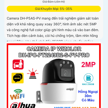
Giá Bán: Liên Hệ
Giá Khuyến Mại: 5%-35%
Camera DH-P5AS-PV mang đến trải nghiệm giám sát toàn
diện với khả năng quay xoay 360°, hình ảnh sắc nét 5MP
và công nghệ full color giúp ghi hình màu cả vào ban đêm.
Tích hợp đèn cảnh báo, còi hú chống trộm, tầm nhìn hồng
ngoại 30m, khe thẻ nhớ đến 256GB cùng chuẩn chống
nước IP66 camera hoạt động ổn định trong mọi điều kiện