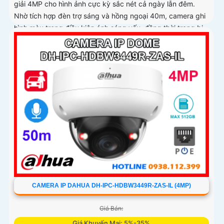
giải 4MP cho hình ảnh cực kỳ sắc nét cả ngày lẫn đêm.
Nhờ tích hợp đèn trợ sáng và hồng ngoại 40m, camera ghi
hình màu trong điều kiện ánh sáng yếu, đồng thời trang bị
micro thu âm nguồn POE, khe cắm thẻ nhớ đến 512GB và
công nghệ AI nhận diện chính xác người và phương tiện
CAMERA IP DAHUA DH-IPC-HDBW3449R-ZAS-IL (4MP)
Giá Bán:
Giá Khuyến Mại: 5%-35%