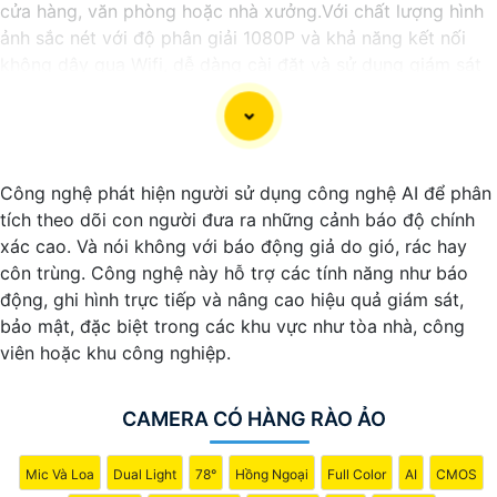
cửa hàng, văn phòng hoặc nhà xưởng.Với chất lượng hình
ảnh sắc nét với độ phân giải 1080P và khả năng kết nối
không dây qua Wifi, dễ dàng cài đặt và sử dụng giám sát
từ xa thông qua ứng dụng trên điện thoại hoặc máy tính.
Công nghệ phát hiện người sử dụng công nghệ AI để phân
tích theo dõi con người đưa ra những cảnh báo độ chính
xác cao. Và nói không với báo động giả do gió, rác hay
côn trùng. Công nghệ này hỗ trợ các tính năng như báo
động, ghi hình trực tiếp và nâng cao hiệu quả giám sát,
bảo mật, đặc biệt trong các khu vực như tòa nhà, công
viên hoặc khu công nghiệp.
'
CAMERA CÓ HÀNG RÀO ẢO
Mic Và Loa
Dual Light
78°
Hồng Ngoại
Full Color
AI
CMOS