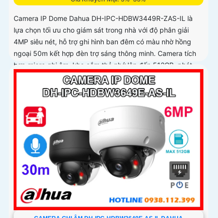
Camera IP Dome Dahua DH-IPC-HDBW3449R-ZAS-IL là
lựa chọn tối ưu cho giám sát trong nhà với độ phân giải
4MP siêu nét, hỗ trợ ghi hình ban đêm có màu nhờ hồng
ngoại 50m kết hợp đèn trợ sáng thông minh. Camera tích
hợp micro ghi âm, khe cắm thẻ nhớ lên đến 512GB, phát
hiện chính xác người và xe giúp cảnh báo hiệu quả hơn