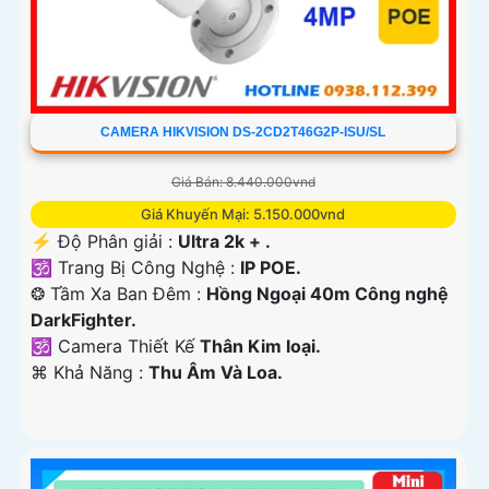
CAMERA HIKVISION DS-2CD2T46G2P-ISU/SL
Giá Bán: 8.440.000vnd
Giá Khuyến Mại: 5.150.000vnd
️⚡ Độ Phân giải :
Ultra 2k + .
🕉️ Trang Bị Công Nghệ :
IP POE.
❂ Tầm Xa Ban Đêm :
Hồng Ngoại 40m Công nghệ
DarkFighter.
🕉️ Camera Thiết Kế
Thân Kim loại.
️⌘ Khả Năng :
Thu Âm Và Loa.