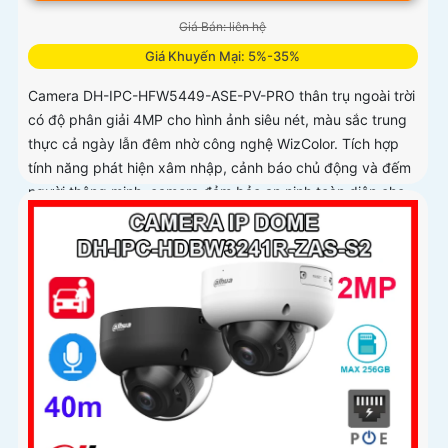
Giá Bán: liên hệ
Giá Khuyến Mại: 5%-35%
Camera DH-IPC-HFW5449-ASE-PV-PRO thân trụ ngoài trời
có độ phân giải 4MP cho hình ảnh siêu nét, màu sắc trung
thực cả ngày lẫn đêm nhờ công nghệ WizColor. Tích hợp
tính năng phát hiện xâm nhập, cảnh báo chủ động và đếm
người thông minh, camera đảm bảo an ninh toàn diện cho
mọi khu vực