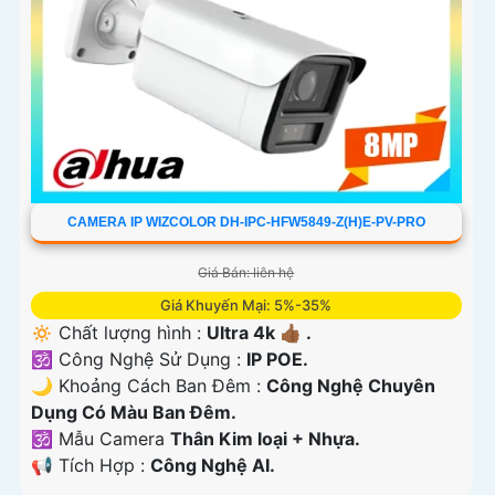
CAMERA IP WIZCOLOR DH-IPC-HFW5849-Z(H)E-PV-PRO
Giá Bán: liên hệ
Giá Khuyến Mại: 5%-35%
🔅 Chất lượng hình :
Ultra 4k 👍🏾 .
🕉️ Công Nghệ Sử Dụng :
IP POE.
🌙 Khoảng Cách Ban Đêm :
Công Nghệ Chuyên
Dụng Có Màu Ban Ðêm.
🕉️ Mẫu Camera
Thân Kim loại + Nhựa.
️📢 Tích Hợp :
Công Nghệ AI.