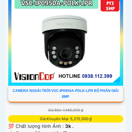
CAMERA NGOÀI TRỜI VSC-IP0950A-PDLK-LPR ĐỘ PHÂN GIẢI
8MP
Giá Bán: 7,450,000 ₫
Giá Khuyến Mại: 5,215,000 ₫
💯 Chất lượng hình Ảnh :
3k .