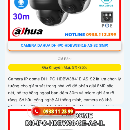
CAMERA DAHUA DH-IPC-HDBW3841E-AS-S2 (8MP)
Giá Bán:
Giá Khuyến Mại: 5%-35%
Camera IP dome DH-IPC-HDBW3841E-AS-S2 là lựa chọn lý
tưởng cho giám sát trong nhà với độ phân giải 8MP sắc
nét, hỗ trợ hồng ngoại ban đêm 30m và micro ghi âm rõ
ràng. Sở hữu công nghệ AI thông minh, camera có khả
năng nhận diện và phân biệt chuyển động của người và
phương tiện, tăng độ chính xác trong cảnh báo an ninh