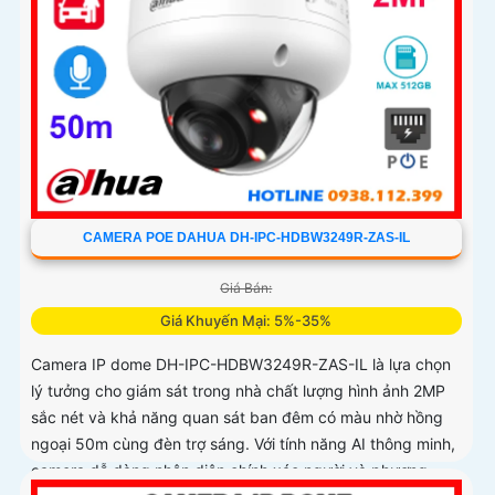
CAMERA POE DAHUA DH-IPC-HDBW3249R-ZAS-IL
Giá Bán:
Giá Khuyến Mại: 5%-35%
Camera IP dome DH-IPC-HDBW3249R-ZAS-IL là lựa chọn
lý tưởng cho giám sát trong nhà chất lượng hình ảnh 2MP
sắc nét và khả năng quan sát ban đêm có màu nhờ hồng
ngoại 50m cùng đèn trợ sáng. Với tính năng AI thông minh,
camera dễ dàng nhận diện chính xác người và phương