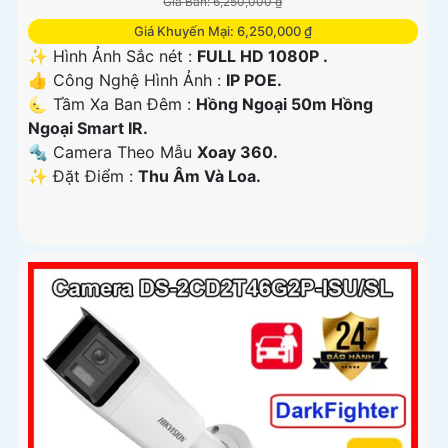
Giá Bán: 6,250,000 ₫
Giá Khuyến Mại: 6,250,000 ₫
✨ Hình Ảnh Sắc nét :
FULL HD 1080P .
👍 Công Nghệ Hình Ảnh :
IP POE.
🌜 Tầm Xa Ban Đêm :
Hồng Ngoại 50m Hồng
Ngoại Smart IR.
🔩 Camera Theo Mẫu
Xoay 360.
️✨ Đặt Điểm :
Thu Âm Và Loa.