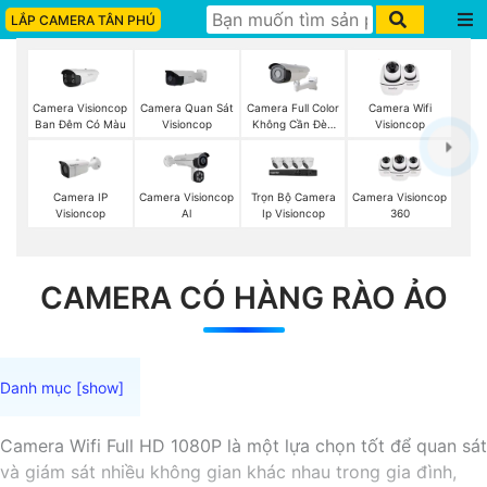
LẮP CAMERA TÂN PHÚ
Camera Visioncop
Camera Quan Sát
Camera Full Color
Camera Wifi
Ban Đêm Có Màu
Visioncop
Không Cần Đèn
Visioncop
VisionCop
Camera IP
Camera Visioncop
Trọn Bộ Camera
Camera Visioncop
Visioncop
Al
Ip Visioncop
360
CAMERA CÓ HÀNG RÀO ẢO
Camera Wifi Full HD 1080P là một lựa chọn tốt để quan sát
và giám sát nhiều không gian khác nhau trong gia đình,