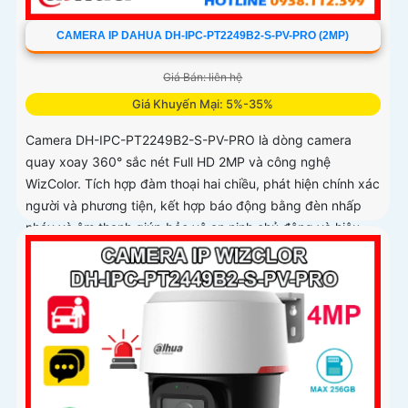
CAMERA IP DAHUA DH-IPC-PT2249B2-S-PV-PRO (2MP)
Giá Bán: liên hệ
Giá Khuyến Mại: 5%-35%
Camera DH-IPC-PT2249B2-S-PV-PRO là dòng camera
quay xoay 360° sắc nét Full HD 2MP và công nghệ
WizColor. Tích hợp đàm thoại hai chiều, phát hiện chính xác
người và phương tiện, kết hợp báo động bằng đèn nhấp
nháy và âm thanh giúp bảo vệ an ninh chủ động và hiệu
quả