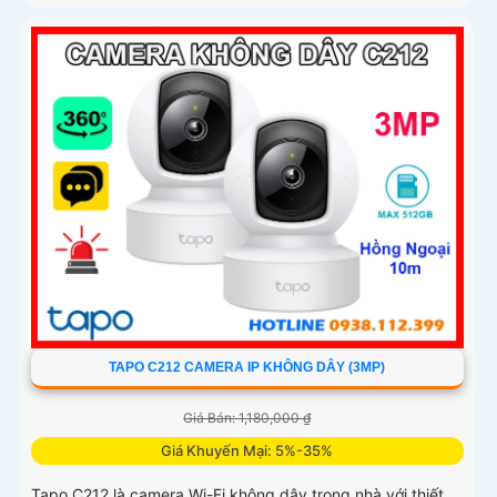
TAPO C212 CAMERA IP KHÔNG DÂY (3MP)
Giá Bán: 1,180,000 ₫
Giá Khuyến Mại: 5%-35%
Tapo C212 là camera Wi-Fi không dây trong nhà với thiết