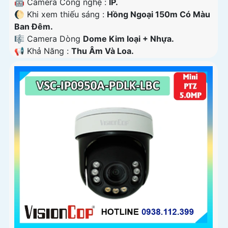
🤖️ Camera Công nghệ :
IP.
🌔 Khi xem thiếu sáng :
Hồng Ngoại 150m Có Màu
Ban Ðêm.
🎼️ Camera Dòng
Dome Kim loại + Nhựa.
️📢 Khả Năng :
Thu Âm Và Loa.