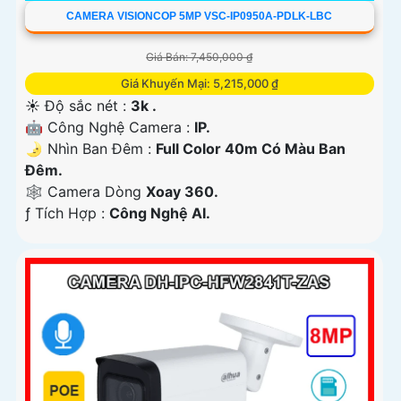
CAMERA VISIONCOP 5MP VSC-IP0950A-PDLK-LBC
Giá Bán: 7,450,000 ₫
Giá Khuyến Mại: 5,215,000 ₫
☀️ Độ sắc nét :
3k .
🤖️ Công Nghệ Camera :
IP.
🌛 Nhìn Ban Đêm :
Full Color 40m Có Màu Ban
Ðêm.
🕸️ Camera Dòng
Xoay 360.
️ƒ Tích Hợp :
Công Nghệ AI.