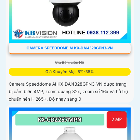
CAMERA SPEEDDOME AI KX-DAI4328GPN3-VN
Giá Bán: Liên Hệ
Giá Khuyến Mại: 5%-35%
Camera Speeddome AI KX-DAi4328GPN3-VN được trang
bị cảm biến 4MP, zoom quang 32x, zoom số 16x và hỗ trợ
chuẩn nén H.265+. Độ nhạy sáng 0