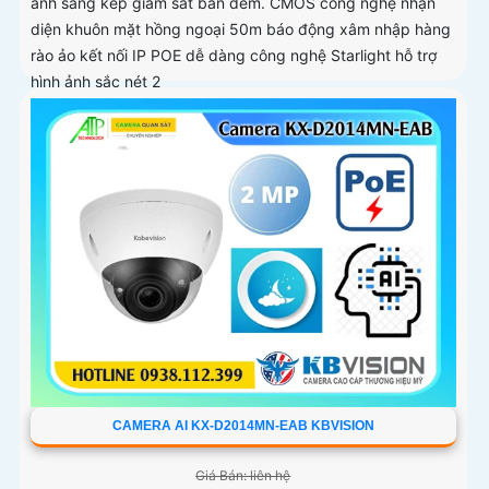
ánh sáng kép giám sát ban đêm. CMOS công nghệ nhận
diện khuôn mặt hồng ngoại 50m báo động xâm nhập hàng
rào ảo kết nối IP POE dễ dàng công nghệ Starlight hỗ trợ
hình ảnh sắc nét 2
CAMERA AI KX-D2014MN-EAB KBVISION
Giá Bán: liên hệ