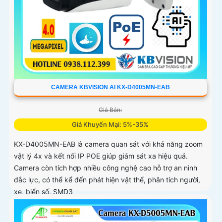
CAMERA KBVISION AI KX-D4005MN-EAB
Giá Bán:
Giá Khuyến Mại: 5%-35%
KX-D4005MN-EAB là camera quan sát với khả năng zoom
vật lý 4x và kết nối IP POE giúp giám sát xa hiệu quả.
Camera còn tích hợp nhiều công nghệ cao hỗ trợ an ninh
đắc lực, có thể kể đến phát hiện vật thể, phân tích người,
xe, biển số, SMD3