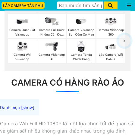
LẮP CAMERA TÂN PHÚ
Camera Quan Sát
Camera Full Color
Camera Visioncop
Camera Visioncop
Visioncop
Không Cần Đèn
Ban Đêm Có Màu
360
VisionCop
Camera Wifi
Camera Visioncop
Lắp Camera Wifi
Camera Tenda
Visioncop
Al
Dahua
Chính Hãng
CAMERA CÓ HÀNG RÀO ẢO
Camera Wifi Full HD 1080P là một lựa chọn tốt để quan sát
và giám sát nhiều không gian khác nhau trong gia đình,