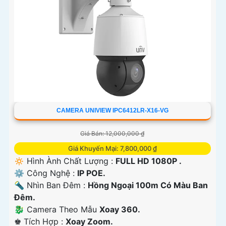
CAMERA UNIVIEW IPC6412LR-X16-VG
Giá Bán: 12,000,000 ₫
Giá Khuyến Mại: 7,800,000 ₫
🔅 Hình Ành Chất Lượng :
FULL HD 1080P .
⚙ Công Nghệ :
IP POE.
🔦 Nhìn Ban Đêm :
Hồng Ngoại 100m Có Màu Ban
Ðêm.
🐉️ Camera Theo Mẫu
Xoay 360.
️♚ Tích Hợp :
Xoay Zoom.