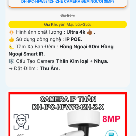
DH-IPC-HFW5842H-ZHE CAMERA ĐẾM NGƯỜI (8MP)
Giá Bán:
Giá Khuyến Mại: 5%-35%
🔅 Hình ảnh chất lượng :
Ultra 4k 👍🏾 .
👍 Sử dụng công nghệ :
IP POE.
🌜 Tầm Xa Ban Đêm :
Hồng Ngoại 60m Hồng
Ngoại Smart IR.
🎼️ Cấu Tạo Camera
Thân Kim loại + Nhựa.
️⇝ Đặt Điểm :
Thu Âm.