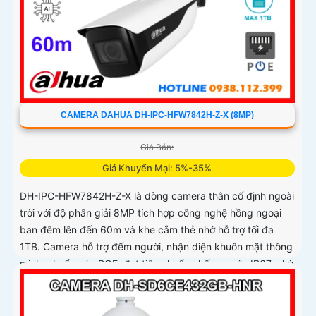
CAMERA DAHUA DH-IPC-HFW7842H-Z-X (8MP)
Giá Bán:
Giá Khuyến Mại: 5%-35%
DH-IPC-HFW7842H-Z-X là dòng camera thân cố định ngoài
trời với độ phân giải 8MP tích hợp công nghệ hồng ngoại
ban đêm lên đến 60m và khe cắm thẻ nhớ hỗ trợ tối đa
1TB. Camera hỗ trợ đếm người, nhận diện khuôn mặt thông
minh, chuẩn nén POE, đạt tiêu chuẩn chống nước IP67, phù
hợp cho các khu vực giám sát ngoài trời, hỗ trợ tính năng
quản lý chỗ đỗ xe hiệu quả cho các bãi giữ xe