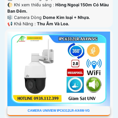
🌔 Khi xem thiếu sáng :
Hồng Ngoại 150m Có Màu
Ban Ðêm.
🎼️ Camera Dòng
Dome Kim loại + Nhựa.
️📢 Khả Năng :
Thu Âm Và Loa.
CAMERA UNIVIEW IPC6312LR-AX4W-VG