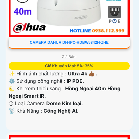
CAMERA DAHUA DH-IPC-HDBW5842H-ZHE
Giá Bán:
Giá Khuyến Mại: 5%-35%
✨ Hình ảnh chất lượng :
Ultra 4k 👍🏾 .
⚙ Sử dụng công nghệ :
IP POE.
🌜 Khi xem thiếu sáng :
Hồng Ngoại 40m Hồng
Ngoại Smart IR.
↕️ Loại Camera
Dome Kim loại.
️📡 Khả Năng :
Công Nghệ AI.