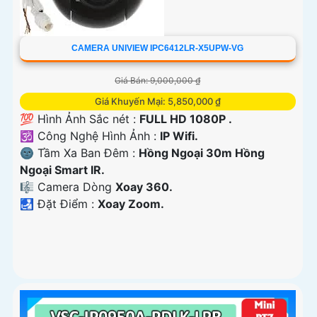
CAMERA UNIVIEW IPC6412LR-X5UPW-VG
Giá Bán: 9,000,000 ₫
Giá Khuyến Mại: 5,850,000 ₫
💯 Hình Ảnh Sắc nét :
FULL HD 1080P .
🕉️ Công Nghệ Hình Ảnh :
IP Wifi.
🌚 Tầm Xa Ban Đêm :
Hồng Ngoại 30m Hồng
Ngoại Smart IR.
🎼️ Camera Dòng
Xoay 360.
️🛃 Đặt Điểm :
Xoay Zoom.