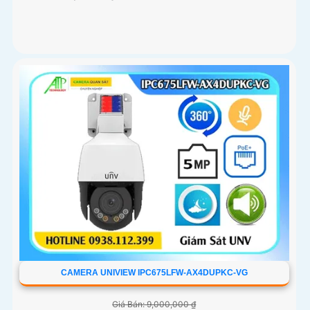
CAMERA UNIVIEW IPC675LFW-AX4DUPKC-VG
Giá Bán: 9,000,000 ₫