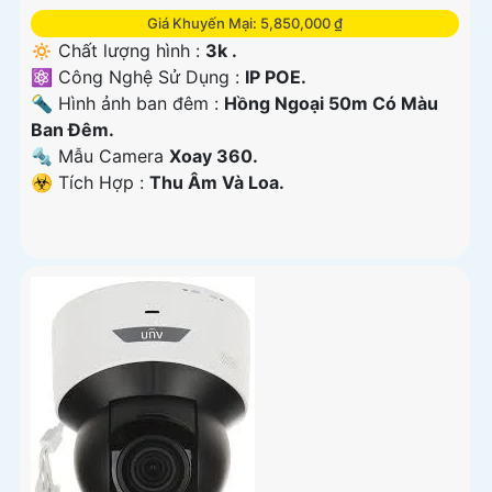
Giá Khuyến Mại: 5,850,000 ₫
🔅 Chất lượng hình :
3k .
⚛️ Công Nghệ Sử Dụng :
IP POE.
🔦 Hình ảnh ban đêm :
Hồng Ngoại 50m Có Màu
Ban Ðêm.
🔩 Mẫu Camera
Xoay 360.
️☣️ Tích Hợp :
Thu Âm Và Loa.