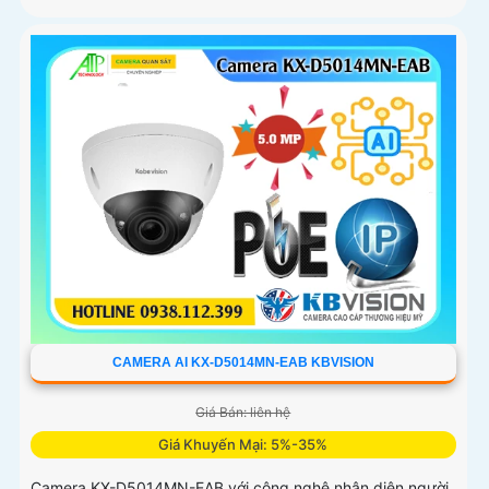
CAMERA AI KX-D5014MN-EAB KBVISION
Giá Bán: liên hệ
Giá Khuyến Mại: 5%-35%
Camera KX-D5014MN-EAB với công nghệ nhận diện người