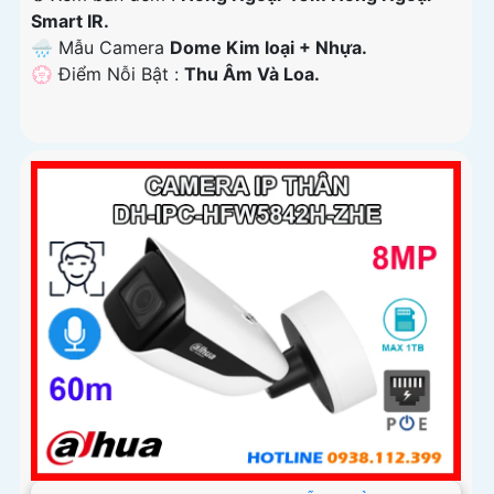
Smart IR.
🌧️ Mẫu Camera
Dome Kim loại + Nhựa.
️💮 Điểm Nỗi Bật :
Thu Âm Và Loa.