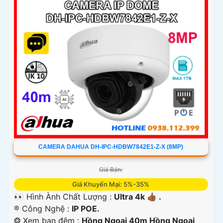
CAMERA DAHUA DH-IPC-HDBW7842E1-Z-X (8MP)
Giá Bán:
Giá Khuyến Mại: 5%-35%
👀 Hình Ành Chất Lượng :
Ultra 4k 👍🏾 .
®️ Công Nghệ :
IP POE.
❂ Xem ban đêm :
Hồng Ngoại 40m Hồng Ngoại