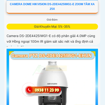
CAMERA DOME HIKVISION DS-2DE4425IWG1-E ZOOM TẦM XA
25X
Giá Bán:
Giá Khuyến Mại: 5%-35%
Camera DS-2DE4425IWG1-E có độ phân giải 4.0MP cùng
với Hồng ngoại 100m IR giám sát sắc nét và ổng định cả
ngày và đêm