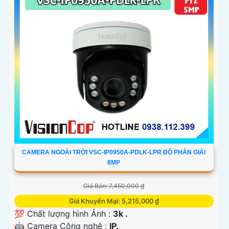
CAMERA NGOÀI TRỜI VSC-IP0950A-PDLK-LPR ĐỘ PHÂN GIẢI
8MP
Giá Bán: 7,450,000 ₫
Giá Khuyến Mại: 5,215,000 ₫
💯 Chất lượng hình Ảnh :
3k .
🤖️ Camera Công nghệ :
IP.