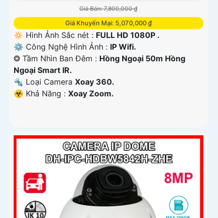
Giá Bán: 7,800,000 ₫
Giá Khuyến Mại: 5,070,000 ₫
🔅 Hình Ảnh Sắc nét :
FULL HD 1080P .
⚙ Công Nghệ Hình Ảnh :
IP Wifi.
❂ Tầm Nhìn Ban Đêm :
Hồng Ngoại 50m Hồng
Ngoại Smart IR.
🔩 Loại Camera
Xoay 360.
️☣️ Khả Năng :
Xoay Zoom.