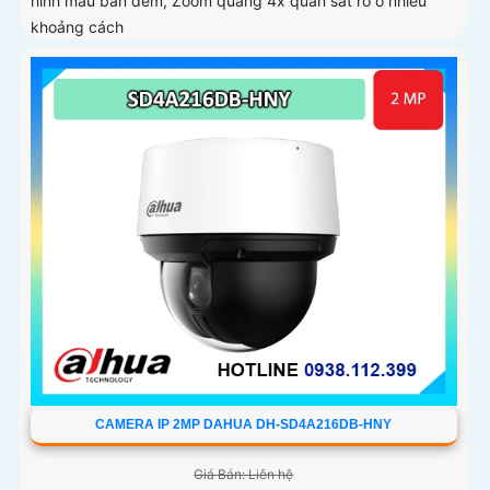
hình màu ban đêm, Zoom quang 4x quan sát rõ ở nhiều
khoảng cách
CAMERA IP 2MP DAHUA DH-SD4A216DB-HNY
Giá Bán: Liên hệ