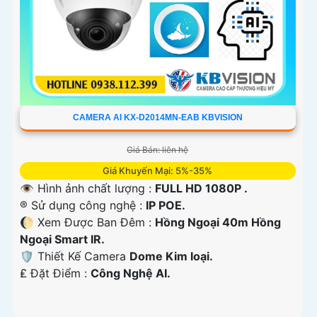
CAMERA AI KX-D2014MN-EAB KBVISION
Giá Bán: liên hệ
Giá Khuyến Mại: 5%-35%
👁 Hình ảnh chất lượng :
FULL HD 1080P .
®️ Sử dụng công nghệ :
IP POE.
🌔 Xem Được Ban Đêm :
Hồng Ngoại 40m Hồng
Ngoại Smart IR.
🛡 Thiết Kế Camera
Dome Kim loại.
️₤ Đặt Điểm :
Công Nghệ AI.