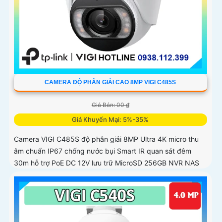
CAMERA ĐỘ PHÂN GIẢI CAO 8MP VIGI C485S
Giá Bán: 00 ₫
Giá Khuyến Mại: 5%-35%
Camera VIGI C485S độ phân giải 8MP Ultra 4K micro thu
âm chuẩn IP67 chống nước bụi Smart IR quan sát đêm
30m hỗ trợ PoE DC 12V lưu trữ MicroSD 256GB NVR NAS
chuẩn nén H.265+ tiết kiệm băng thông nhận diện người
phương tiện xâm nhập hành vi bất thường quản lý qua VIGI
App VIGI Manager trình duyệt web giám sát sắc nét bền bỉ