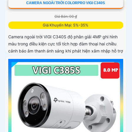
CAMERA NGOÀI TRỜI COLORPRO VIGI C340S
Giá Bán: 00 ₫
Giá Khuyến Mại: 5%-35%
Camera ngoài trời VIGI C340S độ phân giải 4MP ghi hình
màu trong điều kiện cực tối tích hợp đàm thoại hai chiều
cảnh báo âm thanh ánh sáng khi phát hiện xâm nhập hỗ trợ
phân loại người phương tiện chuẩn IP67 chống bụi nước
lưu trữ qua thẻ nhớ 256GB hoặc NVR quản lý bằng VIGI
App