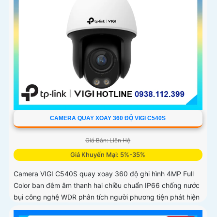
CAMERA QUAY XOAY 360 ĐỘ VIGI C540S
Giá Bán: Liên Hệ
Giá Khuyến Mại: 5%-35%
Camera VIGI C540S quay xoay 360 độ ghi hình 4MP Full
Color ban đêm âm thanh hai chiều chuẩn IP66 chống nước
bụi công nghệ WDR phân tích người phương tiện phát hiện
xâm nhập vượt ranh giới phòng vệ chủ động chuẩn nén