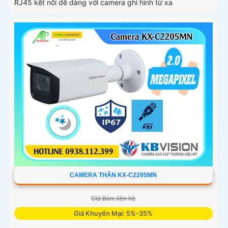
RJ45 kết nối dễ dàng với camera ghi hình từ xa
CAMERA THÂN KX-C2205MN
Giá Bán: liên hệ
Giá Khuyến Mại: 5%-35%