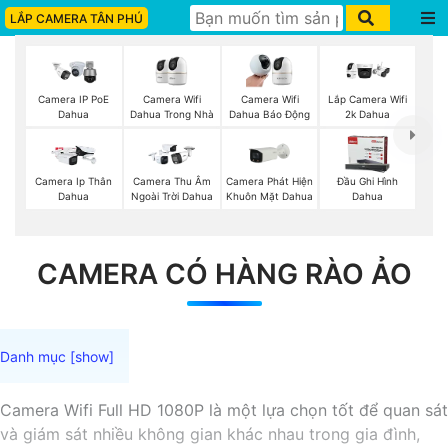
LẮP CAMERA TÂN PHÚ
Camera Wifi
Camera IP PoE
Camera Wifi
Lắp Camera Wifi
Dahua Trong Nhà
Dahua
Dahua Báo Động
2k Dahua
Camera Phát Hiện
Camera Ip Thân
Camera Thu Âm
Đầu Ghi Hình
Khuôn Mặt Dahua
Dahua
Ngoài Trời Dahua
Dahua
CAMERA CÓ HÀNG RÀO ẢO
Camera Wifi Full HD 1080P là một lựa chọn tốt để quan sát
và giám sát nhiều không gian khác nhau trong gia đình,