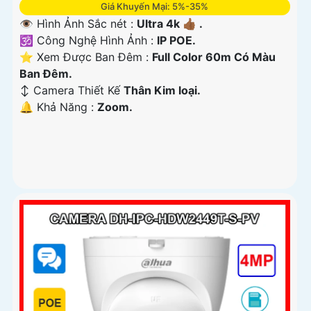
Giá Khuyến Mại: 5%-35%
👁 Hình Ảnh Sắc nét :
Ultra 4k 👍🏾 .
🕉️ Công Nghệ Hình Ảnh :
IP POE.
⭐ Xem Được Ban Đêm :
Full Color 60m Có Màu
Ban Ðêm.
↕️ Camera Thiết Kế
Thân Kim loại.
️🔔 Khả Năng :
Zoom.