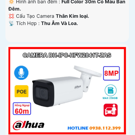
🔅 Hình ảnh ban đêm :
Full Color 30m Có Màu Ban
Ðêm.
💢 Cấu Tạo Camera
Thân Kim loại.
️📡 Tích Hợp :
Thu Âm Và Loa.