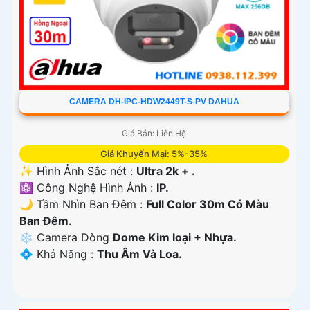
CAMERA DH-IPC-HDW2449T-S-PV DAHUA
Giá Bán: Liên Hệ
Giá Khuyến Mại: 5%-35%
✨ Hình Ảnh Sắc nét :
Ultra 2k + .
⚛️ Công Nghệ Hình Ảnh :
IP.
🌙 Tầm Nhìn Ban Đêm :
Full Color 30m Có Màu
Ban Ðêm.
❄ Camera Dòng
Dome Kim loại + Nhựa.
️💠 Khả Năng :
Thu Âm Và Loa.