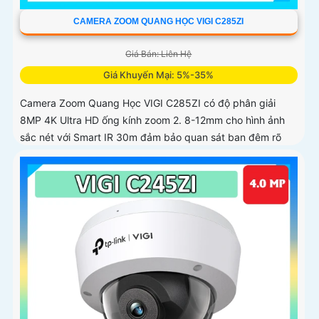
CAMERA ZOOM QUANG HỌC VIGI C285ZI
Giá Bán: Liên Hệ
Giá Khuyến Mại: 5%-35%
Camera Zoom Quang Học VIGI C285ZI có độ phân giải
8MP 4K Ultra HD ống kính zoom 2. 8-12mm cho hình ảnh
sắc nét với Smart IR 30m đảm bảo quan sát ban đêm rõ
ràng Micro tích hợp thu âm chất lượng Nhận diện người xe
cảnh báo xâm nhập chính xác