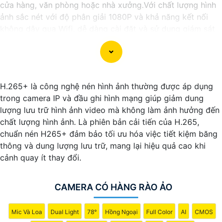
cửa hàng, văn phòng hoặc nhà xưởng.Với chất lượng hình
ảnh sắc nét với độ phân giải 1080P và khả năng kết nối
không dây qua Wifi, dễ dàng cài đặt và sử dụng giám sát
từ xa thông qua ứng dụng trên điện thoại hoặc máy tính.
H.265+ là công nghệ nén hình ảnh thường được áp dụng
trong camera IP và đầu ghi hình mạng giúp giảm dung
lượng lưu trữ hình ảnh video mà không làm ảnh hưởng đến
chất lượng hình ảnh. Là phiên bản cải tiến của H.265,
chuẩn nén H265+ đảm bảo tối ưu hóa việc tiết kiệm băng
thông và dung lượng lưu trữ, mang lại hiệu quả cao khi
cảnh quay ít thay đổi.
'
CAMERA CÓ HÀNG RÀO ẢO
Mic Và Loa
Dual Light
78°
Hồng Ngoại
Full Color
AI
CMOS