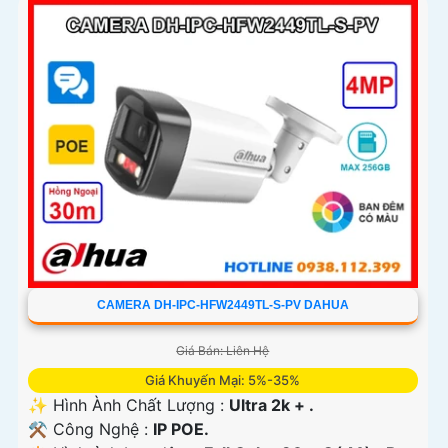
CAMERA DH-IPC-HFW2449TL-S-PV DAHUA
Giá Bán: Liên Hệ
Giá Khuyến Mại: 5%-35%
✨ Hình Ành Chất Lượng :
Ultra 2k + .
⚒ Công Nghệ :
IP POE.