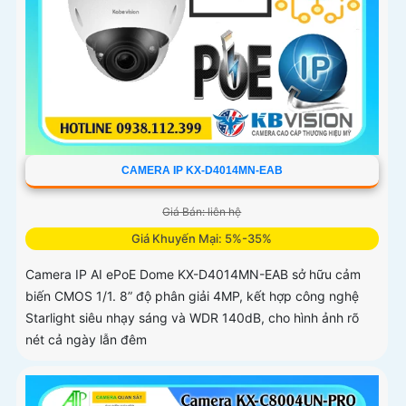
CAMERA IP KX-D4014MN-EAB
Giá Bán: liên hệ
Giá Khuyến Mại: 5%-35%
Camera IP AI ePoE Dome KX-D4014MN-EAB sở hữu cảm
biến CMOS 1/1. 8” độ phân giải 4MP, kết hợp công nghệ
Starlight siêu nhạy sáng và WDR 140dB, cho hình ảnh rõ
nét cả ngày lẫn đêm