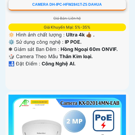
CAMERA DH-IPC-HFW2841T-ZS DAHUA
Giá Bán: Liên hệ
Giá Khuyến Mại: 5%-35%
🔅 Hình ảnh chất lượng :
Ultra 4k 👍🏾 .
⚙ Sử dụng công nghệ :
IP POE.
❃ Giám sát Ban Đêm :
Hồng Ngoại 60m ONVIF.
🎲 Camera Theo Mẫu
Thân Kim loại.
️🛃 Đặt Điểm :
Công Nghệ AI.