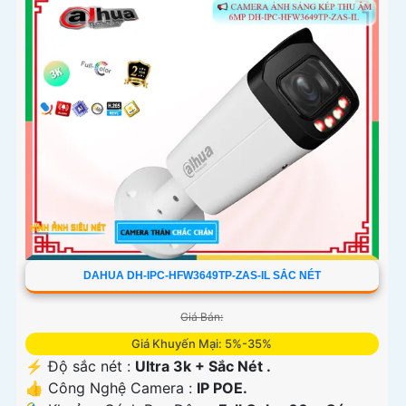
DAHUA DH-IPC-HFW3649TP-ZAS-IL SẮC NÉT
Giá Bán:
Giá Khuyến Mại: 5%-35%
️⚡ Độ sắc nét :
Ultra 3k + Sắc Nét .
👍 Công Nghệ Camera :
IP POE.