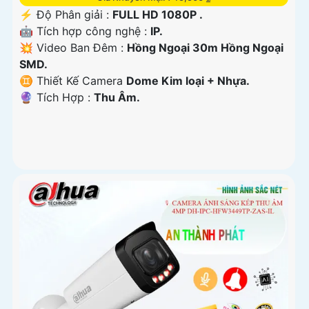
️⚡ Độ Phân giải :
FULL HD 1080P .
🤖️ Tích hợp công nghệ :
IP.
💥 Video Ban Đêm :
Hồng Ngoại 30m Hồng Ngoại
SMD.
♊ Thiết Kế Camera
Dome Kim loại + Nhựa.
️🔮 Tích Hợp :
Thu Âm.