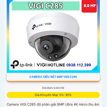
H.265+ tiết kiệm băng thông lưu trữ MicroSD 512GB quản
lý qua VIGI App VIGI Manager giám sát sắc nét hiệu quả
CAMERA SIÊU NÉT 8MP VIGI C285
Giá Bán: Liên Hệ
Giá Khuyến Mại: 5%-35%
Camera VIGI C285 độ phân giải 8MP Ultra 4K micro thu âm