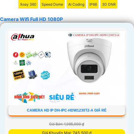
Xoay 360
Speed Dome
AI Coding
IP66
3D DNR
Camera Wifi Full HD 1080P
CAMERA HD IP DH-IPC-HDW1230T2-A GIÁ RẺ
Giá Bán: 1,065,000 ₫
Giá Khuyến Mại: 745,500 ₫