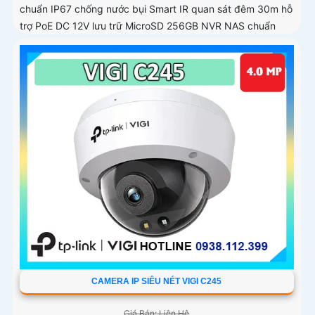
chuẩn IP67 chống nước bụi Smart IR quan sát đêm 30m hỗ
trợ PoE DC 12V lưu trữ MicroSD 256GB NVR NAS chuẩn
nén H.265+ tiết kiệm băng thông nhận diện người phương
tiện xâm nhập hành vi bất thường quản lý qua VIGI App
VIGI Manager trình duyệt web giám sát sắc nét
CAMERA IP SIÊU NÉT VIGI C245
Giá Bán: Liên Hệ