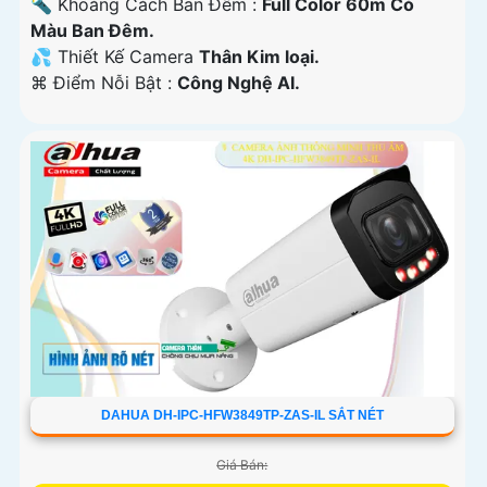
🔦 Khoảng Cách Ban Đêm :
Full Color 60m Có
Màu Ban Ðêm.
💦 Thiết Kế Camera
Thân Kim loại.
️⌘ Điểm Nỗi Bật :
Công Nghệ AI.
DAHUA DH-IPC-HFW3849TP-ZAS-IL SẮT NÉT
Giá Bán: