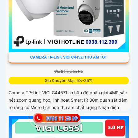
CAMERA TP-LINK VIGI C445ZI THU ÂM TỐT
Giá Bán: Liên Hệ
Giá Khuyến Mại: 5%-35%
Camera TP-Link VIGI C445ZI sở hữu độ phân giải 4MP sắc
nét zoom quang học, linh hoạt Smart IR 30m quan sát đêm
rõ ràng có Micro tích hợp thu âm chất lượng Nhận diện
người phương tiện cảnh báo xâm nhập Lưu trữ microSD
256GB . Chuẩn nén H