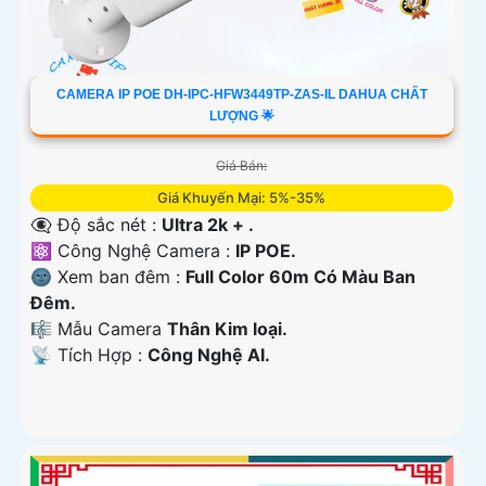
CAMERA IP POE DH-IPC-HFW3449TP-ZAS-IL DAHUA CHẤT
LƯỢNG 🌟
Giá Bán:
Giá Khuyến Mại: 5%-35%
👁️‍🗨 Độ sắc nét :
Ultra 2k + .
⚛️ Công Nghệ Camera :
IP POE.
🌚 Xem ban đêm :
Full Color 60m Có Màu Ban
Ðêm.
🎼️ Mẫu Camera
Thân Kim loại.
️📡 Tích Hợp :
Công Nghệ AI.