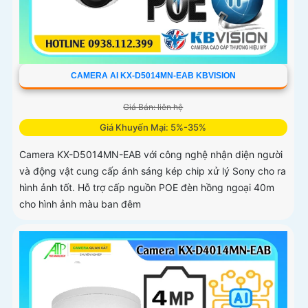
CAMERA AI KX-D5014MN-EAB KBVISION
Giá Bán: liên hệ
Giá Khuyến Mại: 5%-35%
Camera KX-D5014MN-EAB với công nghệ nhận diện người
và động vật cung cấp ánh sáng kép chip xử lý Sony cho ra
hình ảnh tốt. Hỗ trợ cấp nguồn POE đèn hồng ngoại 40m
cho hình ảnh màu ban đêm