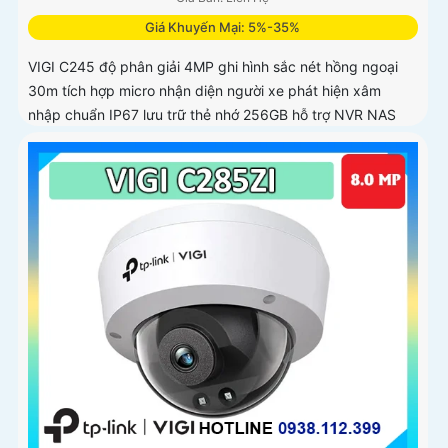
Giá Khuyến Mại: 5%-35%
VIGI C245 độ phân giải 4MP ghi hình sắc nét hồng ngoại
30m tích hợp micro nhận diện người xe phát hiện xâm
nhập chuẩn IP67 lưu trữ thẻ nhớ 256GB hỗ trợ NVR NAS
nén video H.265+ điều khiển qua VIGI App PC Manager
trình duyệt