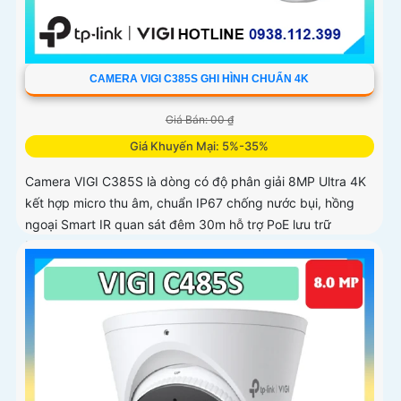
CAMERA VIGI C385S GHI HÌNH CHUẨN 4K
Giá Bán: 00 ₫
Giá Khuyến Mại: 5%-35%
Camera VIGI C385S là dòng có độ phân giải 8MP Ultra 4K
kết hợp micro thu âm, chuẩn IP67 chống nước bụi, hồng
ngoại Smart IR quan sát đêm 30m hỗ trợ PoE lưu trữ
MicroSD 256GB chuẩn nén H.265+ tiết kiệm băng thông
nhận, diện người phương tiện xâm nhập hành vi bất thường
quản lý qua VIGI App VIGI Manager trình duyệt web giám
sát sắc nét bền bỉ