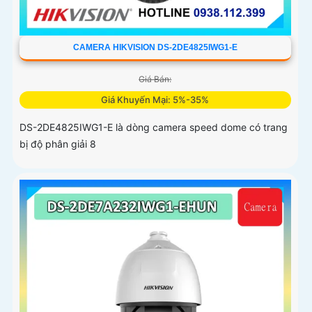
CAMERA HIKVISION DS-2DE4825IWG1-E
Giá Bán:
Giá Khuyến Mại: 5%-35%
DS-2DE4825IWG1-E là dòng camera speed dome có trang
bị độ phân giải 8