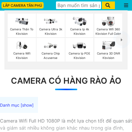
LẮP CAMERA TÂN PHÚ
Camera Thân To
Camera Ultra 3k
Camera Ip 4k
Camera Wifi 360
Kbvision
Kbvision
Kbvision
Kbvision Full Color
Camera Wifi
Camera Chip
Camera Ip POE
Camera 3D DNR
Kbvision
Acusense
Kbvision
Kbvision
CAMERA CÓ HÀNG RÀO ẢO
Camera Wifi Full HD 1080P là một lựa chọn tốt để quan sát
và giám sát nhiều không gian khác nhau trong gia đình,