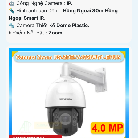
🤖️ Công Nghệ Camera :
IP.
🔦 Hình ảnh ban đêm :
Hồng Ngoại 30m Hồng
Ngoại Smart IR.
🔩 Camera Thiết Kế
Dome Plastic.
️₤ Điểm Nỗi Bật :
Zoom.