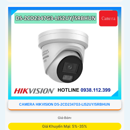
CAMERA HIKVISION DS-2CD2347G3-LIS2UY/SRBHUN
Giá Bán:
Giá Khuyến Mại: 5%-35%