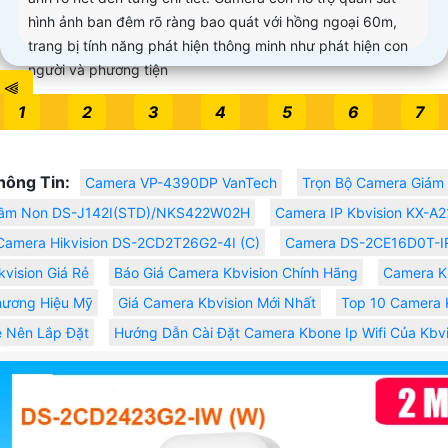
hình ảnh ban đêm rõ ràng bao quát với hồng ngoại 60m,
trang bị tính năng phát hiện thông minh như phát hiện con
người và phương tiện
⫷
1
2
3
4
5
6
7
hông Tin:
Camera VP-4390DP VanTech
Trọn Bộ Camera Giám 
ầm Non DS-J142I(STD)/NKS422W02H
Camera IP Kbvision KX-A
Camera Hikvision DS-2CD2T26G2-4I (C)
Camera DS-2CE16D0T-I
kvision Giá Rẻ
Báo Giá Camera Kbvision Chính Hãng
Camera K
hương Hiệu Mỹ
Giá Camera Kbvision Mới Nhất
Top 10 Camera K
 Nên Lắp Đặt
Hướng Dẫn Cài Đặt Camera Kbone Ip Wifi Của Kbvi