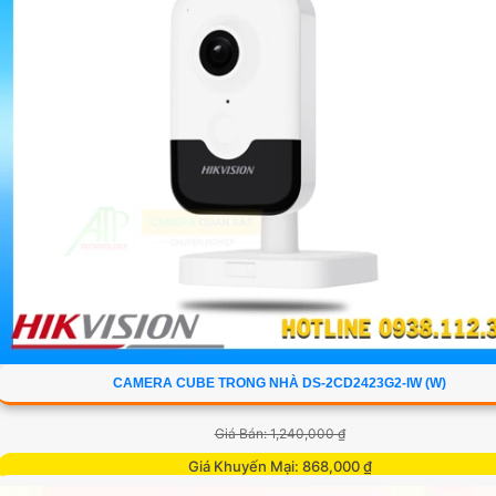
CAMERA CUBE TRONG NHÀ DS-2CD2423G2-IW (W)
Giá Bán: 1,240,000 ₫
Giá Khuyến Mại: 868,000 ₫