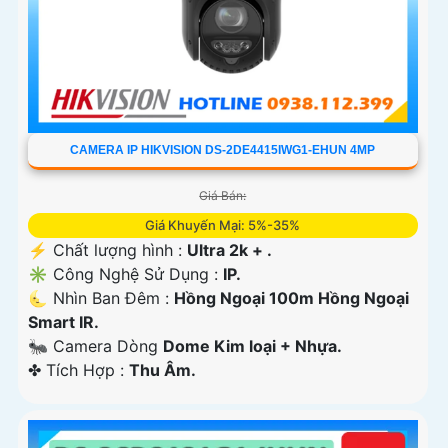
CAMERA IP HIKVISION DS-2DE4415IWG1-EHUN 4MP
Giá Bán:
Giá Khuyến Mại: 5%-35%
️⚡ Chất lượng hình :
Ultra 2k + .
✳️ Công Nghệ Sử Dụng :
IP.
🌜 Nhìn Ban Đêm :
Hồng Ngoại 100m Hồng Ngoại
Smart IR.
🐜 Camera Dòng
Dome Kim loại + Nhựa.
️✤ Tích Hợp :
Thu Âm.