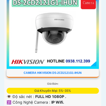
CAMERA HIKVISION DS-2CD2121G1-IHUN
Giá Bán:
Giá Khuyến Mại: 5%-35%
👁 Độ sắc nét :
FULL HD 1080P .
🕉️ Công Nghệ Camera :
IP Wifi.