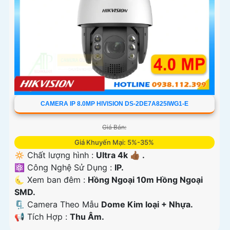
CAMERA IP 8.0MP HIVISION DS-2DE7A825IWG1-E
Giá Bán:
Giá Khuyến Mại: 5%-35%
🔅 Chất lượng hình :
Ultra 4k 👍🏾 .
⚛️ Công Nghệ Sử Dụng :
IP.
🌜 Xem ban đêm :
Hồng Ngoại 10m Hồng Ngoại
SMD.
🗜️ Camera Theo Mẫu
Dome Kim loại + Nhựa.
️📢 Tích Hợp :
Thu Âm.