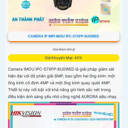
CAMERA IP WIFI IMOU IPC-S7XFP-8U0WED
Giá Bán: 00 ₫
Giá Khuyến Mại: 45%
Camera IMOU IPC-S7XFP-8U0WED là giải pháp giám sát
hiện đại với độ phân giải 8MP, bao gồm hai ống kính: một
ống kính cố định 4MP và một ống kính quay quét 4MP.
Thiết bị này nổi bật với khả năng ghi hình sắc nét trong
điều kiện ánh sáng yếu nhờ công nghệ AURORA siêu nhạy
sáng