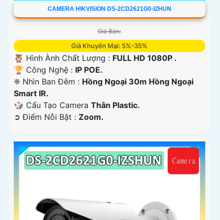
CAMERA HIKVISION DS-2CD2621G0-IZHUN
Giá Bán:
Giá Khuyến Mại: 5%-35%
🦉 Hình Ành Chất Lượng :
FULL HD 1080P .
🏆 Công Nghệ :
IP POE.
❈ Nhìn Ban Đêm :
Hồng Ngoại 30m Hồng Ngoại
Smart IR.
🎲 Cấu Tạo Camera
Thân Plastic.
️➲ Điểm Nỗi Bật :
Zoom.