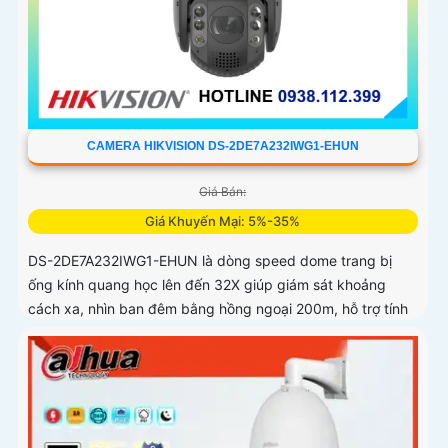
CAMERA HIKVISION DS-2DE7A232IWG1-EHUN
Giá Bán:
Giá Khuyến Mại: 5%-35%
DS-2DE7A232IWG1-EHUN là dòng speed dome trang bị
ống kính quang học lên đến 32X giúp giám sát khoảng
cách xa, nhìn ban đêm bằng hồng ngoại 200m, hỗ trợ tính
năng AcuSense nâng cao hiệu quả giám sát an ninh, có tốc
độ lấy nét cao nhờ công nghệ Self-learning