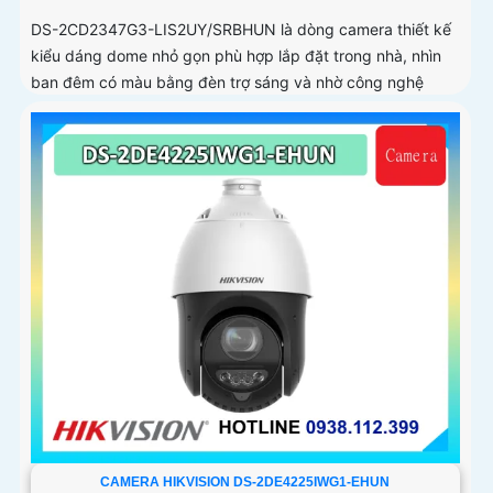
DS-2CD2347G3-LIS2UY/SRBHUN là dòng camera thiết kế
kiểu dáng dome nhỏ gọn phù hợp lắp đặt trong nhà, nhìn
ban đêm có màu bằng đèn trợ sáng và nhờ công nghệ
ColorVU HikAI-ISP, có tính năng AI giúp nhận diện người và
phương tiện, tích hợp micro kép
CAMERA HIKVISION DS-2DE4225IWG1-EHUN