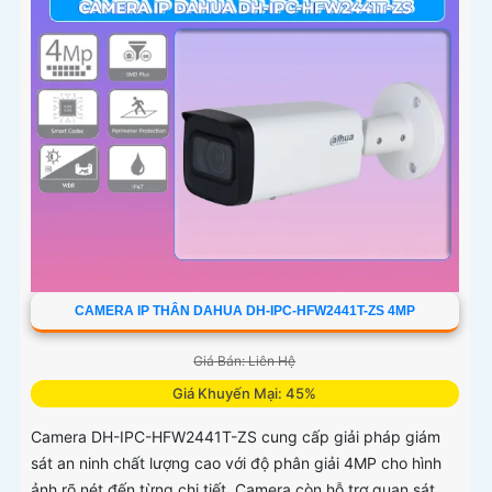
CAMERA IP THÂN DAHUA DH-IPC-HFW2441T-ZS 4MP
Giá Bán: Liên Hệ
Giá Khuyến Mại: 45%
Camera DH-IPC-HFW2441T-ZS cung cấp giải pháp giám
sát an ninh chất lượng cao với độ phân giải 4MP cho hình
ảnh rõ nét đến từng chi tiết. Camera còn hỗ trợ quan sát