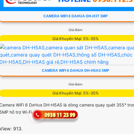
CAMERA WIFI 6 DAHUA DH-H3T 3MP
Giá Bán:
Giá Khuyến Mại: 5%-35%
Camera Dahua DH-H3T là dòng camera quay quét trong nhà 355° 3
hợp Wi-Fi 6 Công nghệ AI phát hiện người chuyển động và âm thanh
thường đàm thoại hai chiều, hồng ngoại tầm xa ban đêm 10m hỗ trợ 
CAMERA WIFI 6 DAHUA DH-H5AS 5MP
MicroSD 256GB ONVIF và điều khiển từ xa qua ứng dụng DMSS
Giá Bán:
View: 987.
Giá Khuyến Mại: 5%-35%
Camera WiFi 6 DaHua DH-H5AS là dòng camera quay quét 355° tro
5MP hỗ trợ Wi-Fi 6 băng tần
View: 913.