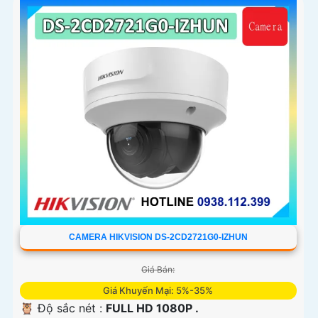
CAMERA HIKVISION DS-2CD2721G0-IZHUN
Giá Bán:
Giá Khuyến Mại: 5%-35%
🦉 Độ sắc nét :
FULL HD 1080P .