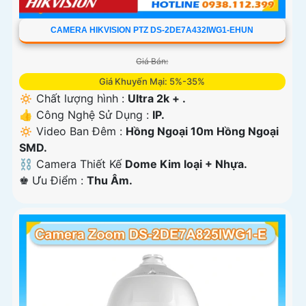
CAMERA HIKVISION PTZ DS-2DE7A432IWG1-EHUN
Giá Bán:
Giá Khuyến Mại: 5%-35%
🔅 Chất lượng hình :
Ultra 2k + .
👍 Công Nghệ Sử Dụng :
IP.
🔅 Video Ban Đêm :
Hồng Ngoại 10m Hồng Ngoại
SMD.
⛓ Camera Thiết Kế
Dome Kim loại + Nhựa.
️♚ Ưu Điểm :
Thu Âm.