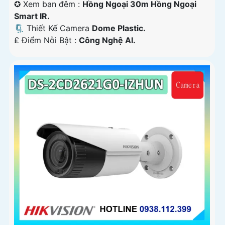
✪ Xem ban đêm :
Hồng Ngoại 30m Hồng Ngoại
Smart IR.
🗜️ Thiết Kế Camera
Dome Plastic.
️₤ Điểm Nỗi Bật :
Công Nghệ AI.