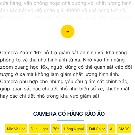
cửa hàng, văn phòng hoặc nhà xưởng.Với chất lượng hình
ảnh sắc nét với độ phân giải 1080P và khả năng kết nối
không dây qua Wifi, dễ dàng cài đặt và sử dụng giám sát
từ xa thông qua ứng dụng trên điện thoại hoặc máy tính.
Camera Zoom 16x hỗ trợ giám sát an ninh với khả năng
phóng to và thu nhỏ hình ảnh từ xa. Nhờ vào tính năng
zoom quang học 16x, người dùng có thể quan sát các đối
tượng ở xa mà không làm giảm chất lượng hình ảnh.
Camera phù hợp cho những yêu cầu giám sát chính xác,
giúp quan sát các chi tiết nhỏ như biển số xe, khuôn mặt
hay các chi tiết nhỏ trong khu vực giám sát
'
CAMERA CÓ HÀNG RÀO ẢO
Mic Và Loa
Dual Light
78°
Hồng Ngoại
Full Color
AI
CMOS