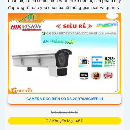
nhận diện biển số tiên tiến và thiết kế bền bỉ, sản phẩm này
đáp ứng tốt các yêu cầu của hệ thống giám sát và quản lý
giao thông.
CAMERA ĐỌC BIỂN SỐ DS-2CD7026G0/EP-IH
Giá Bán: Liên Hệ
Giá Khuyến Mại: 45%