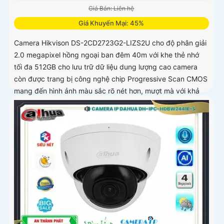
Giá Bán: Liên hệ
Giá Khuyến Mại: 45%
Camera Hikvison DS-2CD2723G2-LIZS2U cho độ phân giải
2.0 megapixel hồng ngoại ban đêm 40m với khe thẻ nhớ
tối đa 512GB cho lưu trữ dữ liệu dung lượng cao camera
còn được trang bị công nghệ chip Progressive Scan CMOS
mang đến hình ảnh màu sắc rõ nét hơn, mượt mà với khả
năng quan sát Full Color trong khoảng cách 40m vào ban
đêm giúp camera có màu rõ nét như ban ngày