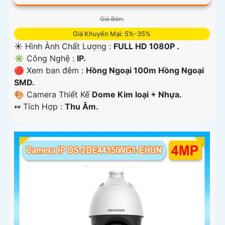
Giá Bán:
Giá Khuyến Mại: 5%-35%
☀️ Hình Ành Chất Lượng :
FULL HD 1080P .
✳️ Công Nghệ :
IP.
🔴 Xem ban đêm :
Hồng Ngoại 100m Hồng Ngoại
SMD.
🎨 Camera Thiết Kế
Dome Kim loại + Nhựa.
️↭ Tích Hợp :
Thu Âm.