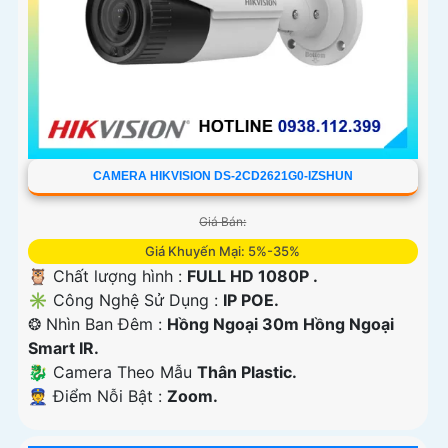
CAMERA HIKVISION DS-2CD2621G0-IZSHUN
Giá Bán:
Giá Khuyến Mại: 5%-35%
🦉 Chất lượng hình :
FULL HD 1080P .
✳️ Công Nghệ Sử Dụng :
IP POE.
❂ Nhìn Ban Đêm :
Hồng Ngoại 30m Hồng Ngoại
Smart IR.
🐉️ Camera Theo Mẫu
Thân Plastic.
️👮 Điểm Nỗi Bật :
Zoom.