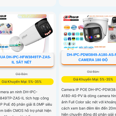
DH-IPC-PDW3849-A180-AS-
UA DH-IPC-HFW3849TP-ZAS-
CAMERA 180 ĐỘ
IL SẮT NÉT
Giá Bán:
Giá Bán:
Giá Khuyến Mại: 5%-35%
Giá Khuyến Mại: 5%-35%
Camera IP POE DH-IPC-PDW38
amera an ninh DH-IPC-
A180-AS-PV là dòng camera hì
49TP-ZAS-IL tích hợp công
ảnh Full Color sắc nét với khoản
IP PoE độ phân giải 8.0MP siêu
cách xem ban đêm lên đến 20m
ảm biến CMOS hỗ trợ phát hiện
hiện chuyển động độ phân giải 