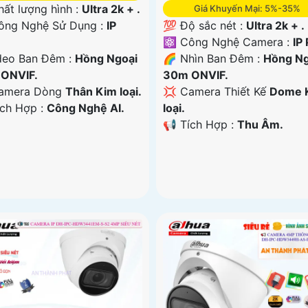
hất lượng hình :
Ultra 2k + .
Giá Khuyến Mại: 5%-35%
ông Nghệ Sử Dụng :
IP
💯 Độ sắc nét :
Ultra 2k + .
⚛️ Công Nghệ Camera :
IP
deo Ban Đêm :
Hồng Ngoại
🌈 Nhìn Ban Đêm :
Hồng Ng
ONVIF.
30m ONVIF.
amera Dòng
Thân Kim loại.
💢 Camera Thiết Kế
Dome 
ích Hợp :
Công Nghệ AI.
loại.
️📢 Tích Hợp :
Thu Âm.