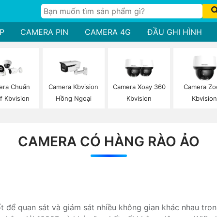
P
CAMERA PIN
CAMERA 4G
ĐẦU GHI HÌNH
era Chuẩn
Camera Kbvision
Camera Xoay 360
Camera Z
f Kbvision
Hồng Ngoại
Kbvision
Kbvisio
CAMERA CÓ HÀNG RÀO ẢO
ốt để quan sát và giám sát nhiều không gian khác nhau tro