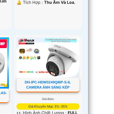
Kim
️🔔 Tích Hợp :
Thu Âm Và Loa.
DH-IPC-HDW3249QMP-S-IL
CAMERA ÁNH SÁNG KÉP
-AS-
Giá Bán:
Giá Khuyến Mại: 5%-35%
👀 Hình Ành Chất Lượng :
FULL