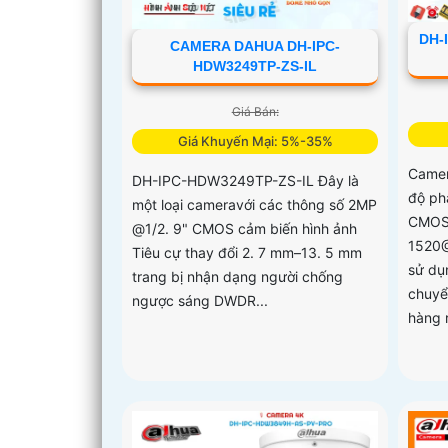
DH-
CAMERA DAHUA DH-IPC-
HDW3249TP-ZS-IL
Giá Bán:
Giá Khuyến Mại: 5%-35%
Came
DH-IPC-HDW3249TP-ZS-IL Đây là
độ ph
một loại cameravới các thông số 2MP
CMOS 
@1/2. 9" CMOS cảm biến hình ảnh
1520@
Tiêu cự thay đổi 2. 7 mm–13. 5 mm
sử dụ
trang bị nhận dạng người chống
chuyể
ngược sáng DWDR...
hàng 