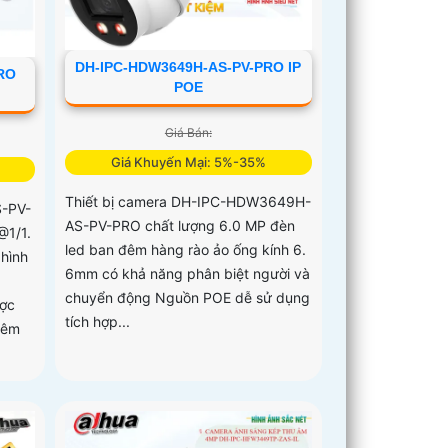
DH-IPC-HDW3649H-AS-PV-PRO IP
RO
POE
Giá Bán:
Giá Khuyến Mại: 5%-35%
Thiết bị camera DH-IPC-HDW3649H-
-PV-
AS-PV-PRO chất lượng 6.0 MP đèn
@1/1.
led ban đêm hàng rào ảo ống kính 6.
hình
6mm có khả năng phân biệt người và
chuyển động Nguồn POE dễ sử dụng
ược
tích hợp...
đêm