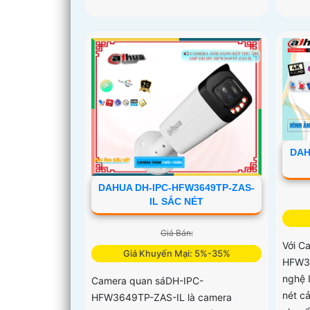
DAH
DAHUA DH-IPC-HFW3649TP-ZAS-
IL SẮC NÉT
Giá Bán:
Với C
Giá Khuyến Mại: 5%-35%
HFW38
nghệ 
Camera quan sáDH-IPC-
nét c
HFW3649TP-ZAS-IL là camera