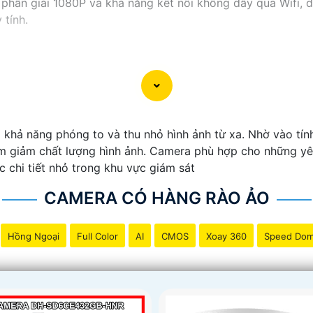
 phân giải 1080P và khả năng kết nối không dây qua Wifi, 
 tính.
 khả năng phóng to và thu nhỏ hình ảnh từ xa. Nhờ vào t
m giảm chất lượng hình ảnh. Camera phù hợp cho những yêu
c chi tiết nhỏ trong khu vực giám sát
CAMERA CÓ HÀNG RÀO ẢO
Hồng Ngoại
Full Color
AI
CMOS
Xoay 360
Speed Do