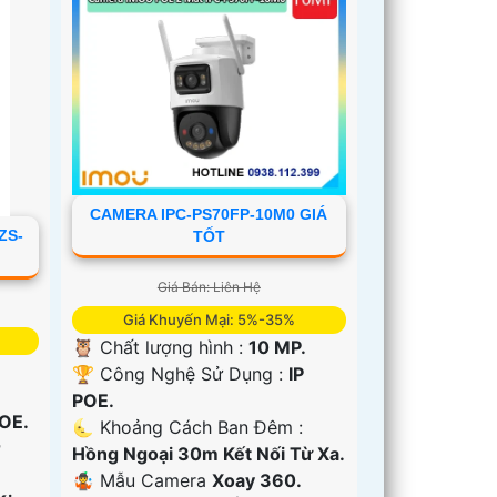
CAMERA IPC-PS70FP-10M0 GIÁ
ZS-
TỐT
Giá Bán: Liên Hệ
Giá Khuyến Mại: 5%-35%
🦉 Chất lượng hình :
10 MP.
🏆 Công Nghệ Sử Dụng :
IP
POE.
POE.
🌜 Khoảng Cách Ban Đêm :
r
Hồng Ngoại 30m Kết Nối Từ Xa.
🤹 Mẫu Camera
Xoay 360.