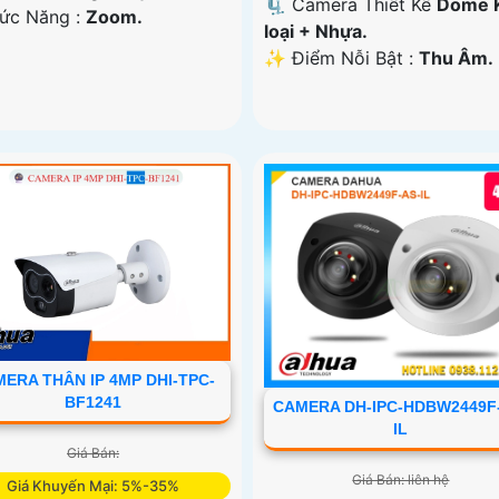
🗜️ Camera Thiết Kế
Dome 
hức Năng :
Zoom.
loại + Nhựa.
️✨ Điểm Nỗi Bật :
Thu Âm.
ERA THÂN IP 4MP DHI-TPC-
BF1241
CAMERA DH-IPC-HDBW2449F
IL
Giá Bán:
Giá Bán: liên hệ
Giá Khuyến Mại: 5%-35%