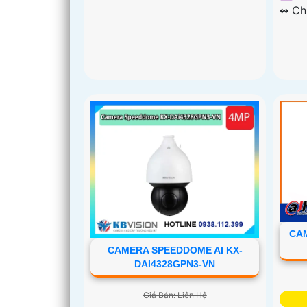
️↭ C
CAM
CAMERA SPEEDDOME AI KX-
DAI4328GPN3-VN
Giá Bán: Liên Hệ