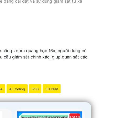
dễ dàng cài đặt và sử dụng giám sát từ xa
ính năng zoom quang học 16x, người dùng có
 cầu giám sát chính xác, giúp quan sát các
me
AI Coding
IP66
3D DNR