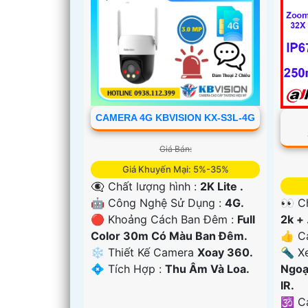
'
CAMERA 4G KBVISION KX-S3L-4G
Giá Bán:
Giá Khuyến Mại: 5%-35%
👁️‍🗨 Chất lượng hình :
2K Lite .
🤖️ Công Nghệ Sử Dụng :
4G.
👀 C
🔴 Khoảng Cách Ban Đêm :
Full
2k + 
Color 30m Có Màu Ban Ðêm.
👍 C
❄ Thiết Kế Camera
Xoay 360.
🔦 X
️💠 Tích Hợp :
Thu Âm Và Loa.
Ngoạ
IR.
🕉️ 