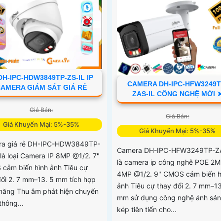
DH-IPC-HDW3849TP-ZS-IL IP
CAMERA DH-IPC-HFW3249T
AMERA GIÁM SÁT GIÁ RẺ
ZAS-IL CÔNG NGHỆ MỚI 
Giá Bán:
Giá Bán:
Giá Khuyến Mại: 5%-35%
Giá Khuyến Mại: 5%-35%
a giá rẻ DH-IPC-HDW3849TP-
Camera DH-IPC-HFW3249TP-Z
 là loại Camera IP 8MP @1/2. 7"
là camera ip công nghê POE 2M
cảm biến hình ảnh Tiêu cự
4MP @1/2. 9" CMOS cảm biến h
đổi 2. 7 mm–13. 5 mm tích hợp
ảnh Tiêu cự thay đổi 2. 7 mm–13
năng Thu âm phát hiện chuyển
mm sử dụng công nghệ ánh sá
thông...
kép tiên tiến cho...