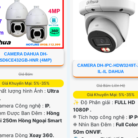
CAMERA DAHUA DH-
SD6CE432GB-HNR (4MP)
CAMERA DH-IPC-HDW3249T-
IL-IL DAHUA
Giá Bán:
Giá Khuyến Mại: 5%-35%
Giá Bán: Liên Hệ
hất lượng hình Ảnh :
Ultra
Giá Khuyến Mại: 5%-35%
.
✨ Độ Phân giải :
FULL HD
amera Công nghệ :
IP.
1080P .
em Được Ban Đêm :
Hồng
®️ Tích hợp công nghệ :
IP 
i 250m Hồng Ngoại Smart
❈ Nhìn Ban Đêm :
Full Colo
50m ONVIF.
Camera Dòng
Xoay 360.