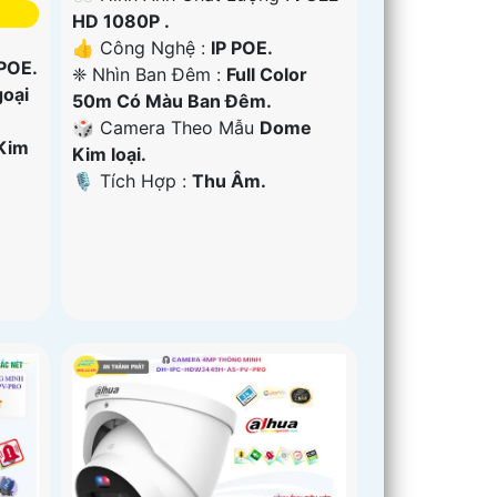
HD 1080P .
👍 Công Nghệ :
IP POE.
 POE.
❈ Nhìn Ban Đêm :
Full Color
oại
50m Có Màu Ban Ðêm.
🎲 Camera Theo Mẫu
Dome
Kim
Kim loại.
️🎙 Tích Hợp :
Thu Âm.