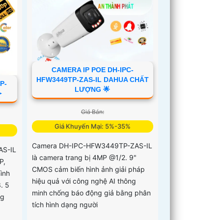
CAMERA IP POE DH-IPC-
HFW3449TP-ZAS-IL DAHUA CHẤT
P-
LƯỢNG 🌟
➤
Giá Bán:
Giá Khuyến Mại: 5%-35%
Camera DH-IPC-HFW3449TP-ZAS-IL
AS-IL
là camera trang bị 4MP @1/2. 9"
P,
CMOS cảm biến hình ảnh giải pháp
ình
hiệu quả với công nghệ AI thông
. 5
minh chống báo động giả bằng phân
ng
tích hình dạng người