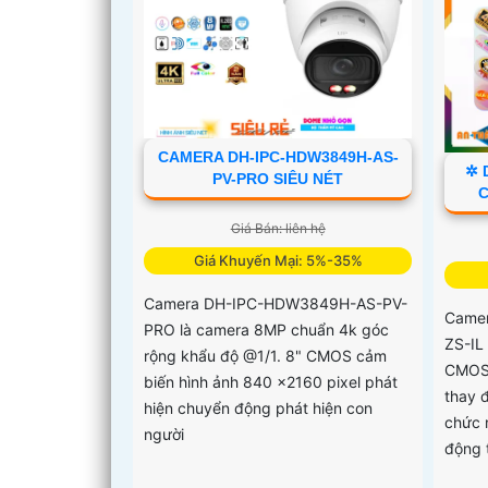
CAMERA DH-IPC-HDW3849H-AS-
✲ 
PV-PRO SIÊU NÉT
C
Giá Bán: liên hệ
Giá Khuyến Mại: 5%-35%
Camera DH-IPC-HDW3849H-AS-PV-
Camer
PRO là camera 8MP chuẩn 4k góc
ZS-IL
rộng khẩu độ @1/1. 8" CMOS cảm
CMOS 
biến hình ảnh 840 ×2160 pixel phát
thay 
hiện chuyển động phát hiện con
chức 
người
động 