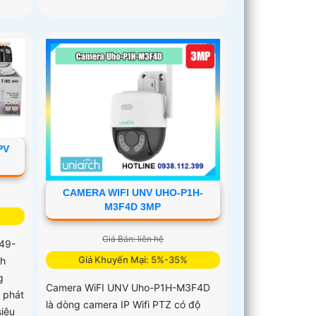
PV
CAMERA WIFI UNV UHO-P1H-
M3F4D 3MP
Giá Bán: liên hệ
49-
Giá Khuyến Mại: 5%-35%
nh
g
Camera WiFI UNV Uho-P1H-M3F4D
 phát
là dòng camera IP Wifi PTZ có độ
siêu