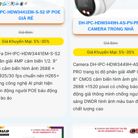
IPC-HDW3441EM-S-S2 IP POE
GIÁ RẺ
DH-IPC-HDW3449H-AS-PV-P
CAMERA TRONG NHÀ
Giá Bán:
Giá Khuyến Mại: 5%-35%
Giá Bán:
Giá Khuyến Mại: 5%-35%
ra DH-IPC-HDW3441EM-S-S2
ân giải 4MP cảm biến 1/2. 9"
Camera DH-IPC-HDW3449H-AS
cảm biến hình ảnh 2688 ×
PRO trang bị độ phân giải 4MP 
25/30 fps chuẩn nén H265+
8" CMOS cảm biến hình ảnh ghi 
ng công nghệ AI phát hiện
2688 ×1520 pixel có chống báo
n động người POE báo động
động giả thông minh chống ng
rào ảo
sáng DWDR hình ảnh màu ban 
chất lượng cao