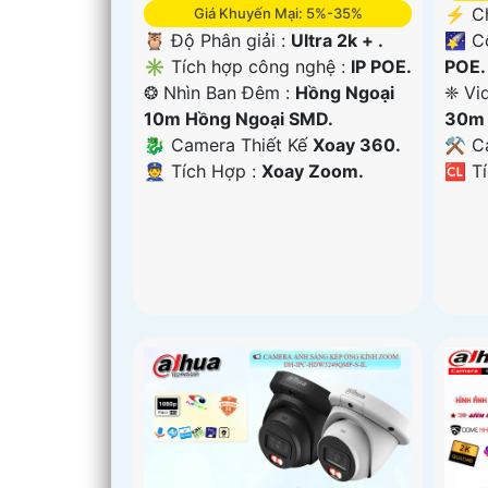
️⚡ C
Giá Khuyến Mại: 5%-35%
🌠 C
🦉 Độ Phân giải :
Ultra 2k + .
POE.
✳️ Tích hợp công nghệ :
IP POE.
❈ Vi
❂ Nhìn Ban Đêm :
Hồng Ngoại
30m 
10m Hồng Ngoại SMD.
⚒ C
🐉️ Camera Thiết Kế
Xoay 360.
️🆑 T
️👮 Tích Hợp :
Xoay Zoom.