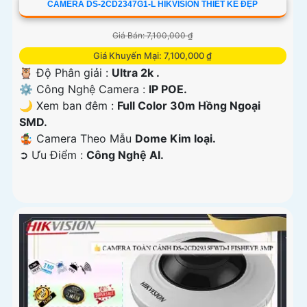
CAMERA DS-2CD2347G1-L HIKVISION THIẾT KẾ ĐẸP
Giá Bán: 7,100,000 ₫
Giá Khuyến Mại: 7,100,000 ₫
🦉 Độ Phân giải :
Ultra 2k .
⚙ Công Nghệ Camera :
IP POE.
🌙 Xem ban đêm :
Full Color 30m Hồng Ngoại
SMD.
🤹 Camera Theo Mẫu
Dome Kim loại.
️➲ Ưu Điểm :
Công Nghệ AI.