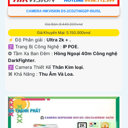
CAMERA HIKVISION DS-2CD2T46G2P-ISU/SL
Giá Bán: 8.440.000vnd
Giá Khuyến Mại: 5.150.000vnd
️⚡ Độ Phân giải :
Ultra 2k + .
🕉️ Trang Bị Công Nghệ :
IP POE.
❂ Tầm Xa Ban Đêm :
Hồng Ngoại 40m Công nghệ
DarkFighter.
🕉️ Camera Thiết Kế
Thân Kim loại.
️⌘ Khả Năng :
Thu Âm Và Loa.