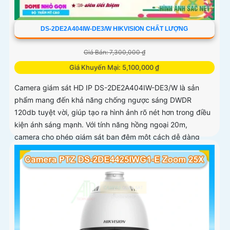
DS-2DE2A404IW-DE3/W HIKVISION CHẤT LƯỢNG
Giá Bán: 7,300,000 ₫
Giá Khuyến Mại: 5,100,000 ₫
Camera giám sát HD IP DS-2DE2A404IW-DE3/W là sản
phẩm mang đến khả năng chống ngược sáng DWDR
120db tuyệt vời, giúp tạo ra hình ảnh rõ nét hơn trong điều
kiện ánh sáng mạnh. Với tính năng hồng ngoại 20m,
camera cho phép giám sát ban đêm một cách dễ dàng