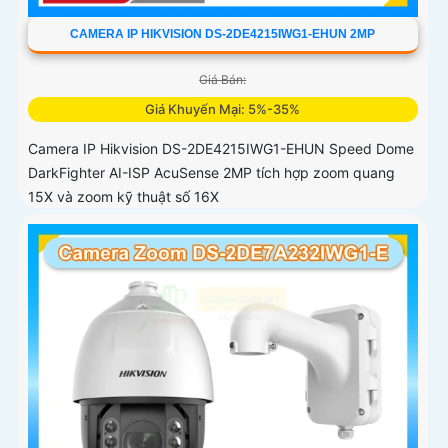
CAMERA IP HIKVISION DS-2DE4215IWG1-EHUN 2MP
Giá Bán:
Giá Khuyến Mại: 5%-35%
Camera IP Hikvision DS-2DE4215IWG1-EHUN Speed Dome
DarkFighter AI-ISP AcuSense 2MP tích hợp zoom quang
15X và zoom kỹ thuật số 16X