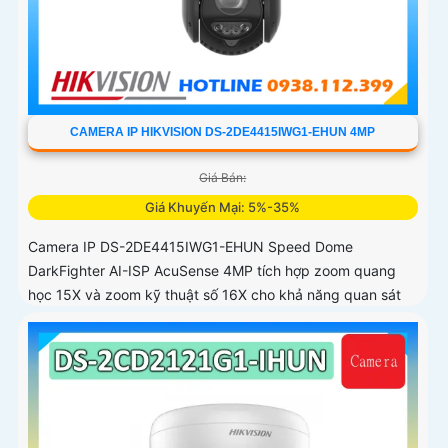
CAMERA IP HIKVISION DS-2DE4415IWG1-EHUN 4MP
Giá Bán:
Giá Khuyến Mại: 5%-35%
Camera IP DS-2DE4415IWG1-EHUN Speed Dome
DarkFighter AI-ISP AcuSense 4MP tích hợp zoom quang
học 15X và zoom kỹ thuật số 16X cho khả năng quan sát
chi tiết ở khoảng cách xa, AI AcuSense nhận diện người và
phương tiện hỗ trợ chụp đồng thời tối đa 5 khuôn mặt