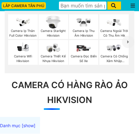
LẮP CAMERA TÂN PHÚ
Camera Ip Thân
Camera Starlight
Camera Ip Thu
Camera Ngoài Trời
Full Color Hikvision
Hikvision
Âm Hikvision
Có Thu Âm Hik
Camera Wifi
Camera Thiết Kế
Camera Đọc Biển
Camera Có Chống
Hikvision
Nhựa Hikvision
Số Xe
Xâm Nhập
Kbvision
CAMERA CÓ HÀNG RÀO ẢO
HIKVISION