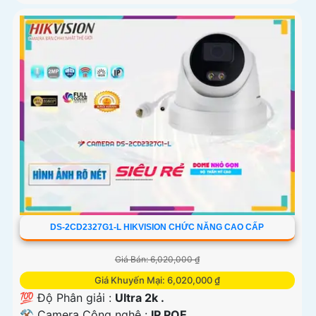
DS-2CD2327G1-L HIKVISION CHỨC NĂNG CAO CẤP
Giá Bán: 6,020,000 ₫
Giá Khuyến Mại: 6,020,000 ₫
💯 Độ Phân giải :
Ultra 2k .
⚒ Camera Công nghệ :
IP POE.