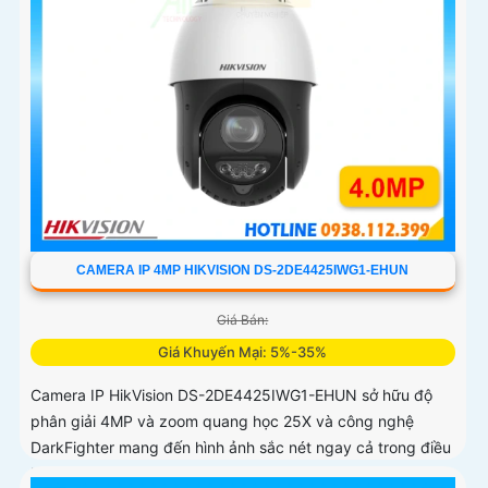
CAMERA IP 4MP HIKVISION DS-2DE4425IWG1-EHUN
Giá Bán:
Giá Khuyến Mại: 5%-35%
Camera IP HikVision DS-2DE4425IWG1-EHUN sở hữu độ
phân giải 4MP và zoom quang học 25X và công nghệ
DarkFighter mang đến hình ảnh sắc nét ngay cả trong điều
kiện thiếu sáng