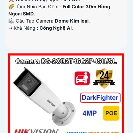
🌈 Tầm Nhìn Ban Đêm :
Full Color 30m Hồng
Ngoại SMD.
🎼️ Cấu Tạo Camera
Dome Kim loại.
️⇝ Khả Năng :
Công Nghệ AI.