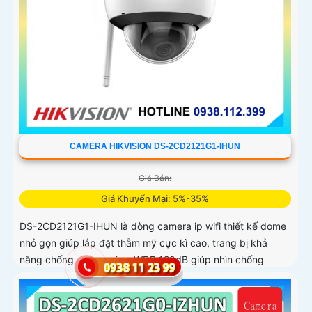
CAMERA HIKVISION DS-2CD2121G1-IHUN
Giá Bán:
Giá Khuyến Mại: 5%-35%
DS-2CD2121G1-IHUN là dòng camera ip wifi thiết kế dome
nhỏ gọn giúp lắp đặt thẫm mỹ cực kì cao, trang bị khả
năng chống ngược sáng WDR 120dB giúp nhìn chống
ngược sáng tốt, trang bị tính năng thông minh hàng rào ảo,
xâm nhập vùng cấm, nhìn ban đêm bằng hồng ngoại 30m