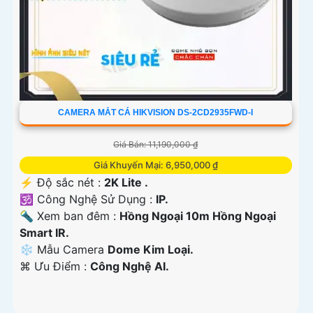
CAMERA MẮT CÁ HIKVISION DS-2CD2935FWD-I
Giá Bán: 11,190,000 ₫
Giá Khuyến Mại: 6,950,000 ₫
️⚡ Độ sắc nét :
2K Lite .
🕉️ Công Nghệ Sử Dụng :
IP.
🔦 Xem ban đêm :
Hồng Ngoại 10m Hồng Ngoại
Smart IR.
❄ Mẫu Camera
Dome Kim Loại.
️⌘ Ưu Điểm :
Công Nghệ AI.