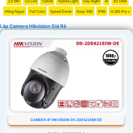
2.0 MP
Có Led
128GB
Hybrid Light
Day Night
AI
3D DNR
Hồng Ngoại
Full Color
Speed Dome
Xoay 360
IP66
H.265 Pro +
Lắp Camera Hikvision Giá Rẻ
'
CAMERA IP HIKVISION DS 2DE4215IW DE