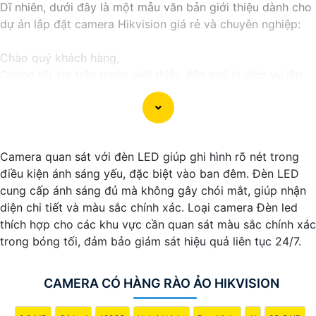
Dĩ nhiên, dưới đây là một mẫu văn bản giới thiệu dành cho
dự án lắp đặt camera Hikvision giá rẻ và chuyên nghiệp:
Chào quý khách hàng,
Chúng tôi xin trân trọng giới thiệu đến quý vị dịch vụ lắp
đặt camera Hikvision giá rẻ và chuyên nghiệp cho dự án
của quý vị.
Với kinh nghiệm lâu năm trong lĩnh vực lắp đặt camera an
ninh, đội ngũ kỹ thuật viên của chúng tôi cam kết sẽ mang
Camera quan sát với đèn LED giúp ghi hình rõ nét trong
đến cho quý vị những giải pháp an ninh hiệu quả, đáng tin
điều kiện ánh sáng yếu, đặc biệt vào ban đêm. Đèn LED
cậy và tiết kiệm chi phí.
cung cấp ánh sáng đủ mà không gây chói mắt, giúp nhận
Camera của Hikvision được biết đến là một trong những
diện chi tiết và màu sắc chính xác. Loại camera Đèn led
thương hiệu hàng đầu thế giới về giải pháp an ninh video.
thích hợp cho các khu vực cần quan sát màu sắc chính xác
Với các tính năng và công nghệ tiên tiến, camera Hikvision
trong bóng tối, đảm bảo giám sát hiệu quả liên tục 24/7.
không chỉ
chắc chắn
chất lượng hình ảnh sắc nét mà còn
đem đến sự tin cậy và an toàn cho dự án của quý vị.
Nếu quý vị quan tâm đến việc lắp đặt camera Hikvision giá
CAMERA CÓ HÀNG RÀO ẢO HIKVISION
rẻ và chuyên nghiệp cho dự án của mình, chúng tôi luôn
sẵn lòng hỗ trợ và tư vấn cho quý vị.