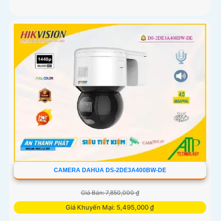
CAMERA DAHUA DS-2DE3A400BW-DE
Giá Bán: 7,850,000 ₫
Giá Khuyến Mại: 5,495,000 ₫