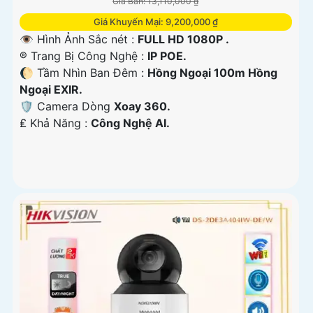
Giá Bán: 13,110,000 ₫
Giá Khuyến Mại: 9,200,000 ₫
👁 Hình Ảnh Sắc nét :
FULL HD 1080P .
®️ Trang Bị Công Nghệ :
IP POE.
🌔 Tầm Nhìn Ban Đêm :
Hồng Ngoại 100m Hồng
Ngoại EXIR.
🛡 Camera Dòng
Xoay 360.
️₤ Khả Năng :
Công Nghệ AI.