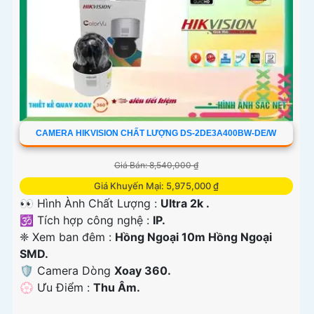
CAMERA HIKVISION CHẤT LƯỢNG DS-2DE3A400BW-DE/W
Giá Bán: 8,540,000 ₫
Giá Khuyến Mại: 5,975,000 ₫
👀 Hình Ành Chất Lượng :
Ultra 2k .
🕉️ Tích hợp công nghệ :
IP.
❈ Xem ban đêm :
Hồng Ngoại 10m Hồng Ngoại
SMD.
🛡 Camera Dòng
Xoay 360.
️💮 Ưu Điểm :
Thu Âm.