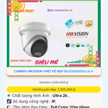
CAMERA HIKVISION THIẾT KẾ ĐẸP DS-2CD2347G1-LU ✨
Giá Bán: 7,350,000 ₫
Giá Khuyến Mại: 7,350,000 ₫
☀️ Chất lượng hình Ảnh :
Ultra 2k .
🌠 Sử dụng công nghệ :
IP.
🌔 Tầm Nhìn Ban Đêm :
Full Color 30m Hồng