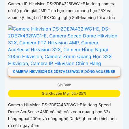
Camera IP Hikvision DS-2DE4225IWG1-E là dòng camera
có độ phân giải 2MP Tích hợp zoom quang học 25X và
zoom kỹ thuật số 16X Công nghệ Self-learning tối ưu tốc
độ lấy nét, trong khi AI AcuSense hỗ trợ nhận diện người và
phương tiện, chụp tối đa 5 khuôn mặt đồng thời
CAMERA HIKVISION DS-2DE7A432IWG1-E DÒNG ACUSENSE
Giá Bán:
Giá Khuyến Mại: 5%-35%
Camera Hikvision DS-2DE7A432IWG1-E là dòng Speed
Dome AcuSense 4MP nổi bật với zoom quang học 32x
hồng ngoại 200m và công nghệ DarkFighter cho hình ảnh
rõ nét ngày đêm