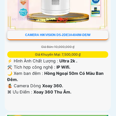
CAMERA HIKVISION DS-2DE3A404IW-DE/W
Giá Bán: 10,000,000 ₫
Giá Khuyến Mại: 7,500,000 ₫
️⚡ Hình Ành Chất Lượng :
Ultra 2k .
⚒ Tích hợp công nghệ :
IP Wifi.
🌙 Xem ban đêm :
Hồng Ngoại 50m Có Màu Ban
Đêm.
🤹 Camera Dòng
Xoay 360.
️⌘ Ưu Điểm :
Xoay 360 Thu Âm.