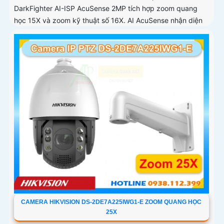
DarkFighter AI-ISP AcuSense 2MP tích hợp zoom quang
học 15X và zoom kỹ thuật số 16X. AI AcuSense nhận diện
người và phương tiện và cảnh báo chủ động
CAMERA HIKVISION DS-2DE7A225IWG1-E ZOOM QUANG HỌC
25X