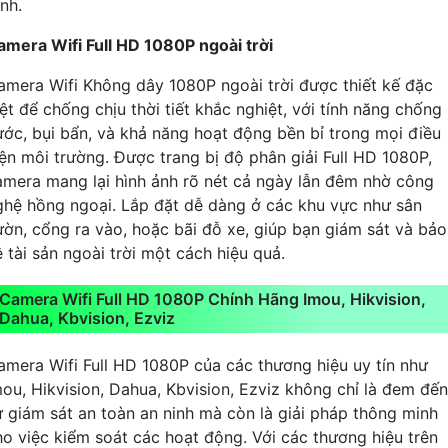
nh.
amera Wifi Full HD 1080P ngoài trời
amera Wifi Không dây 1080P ngoài trời được thiết kế đặc
ệt để chống chịu thời tiết khắc nghiệt, với tính năng chống
ước, bụi bẩn, và khả năng hoạt động bền bỉ trong mọi điều
iện môi trường. Được trang bị độ phân giải Full HD 1080P,
amera mang lại hình ảnh rõ nét cả ngày lẫn đêm nhờ công
ghệ hồng ngoại. Lắp đặt dễ dàng ở các khu vực như sân
ườn, cổng ra vào, hoặc bãi đỗ xe, giúp bạn giám sát và bảo
 tài sản ngoài trời một cách hiệu quả.
Camera Wifi Full HD 1080P Chính Hãng Imou, Hikvision,
Dahua, Kbvision, Ezviz
amera Wifi Full HD 1080P của các thương hiệu uy tín như
mou, Hikvision, Dahua, Kbvision, Ezviz không chỉ là đem đến
ự giám sát an toàn an ninh mà còn là giải pháp thông minh
ho việc kiểm soát các hoạt động. Với các thương hiệu trên