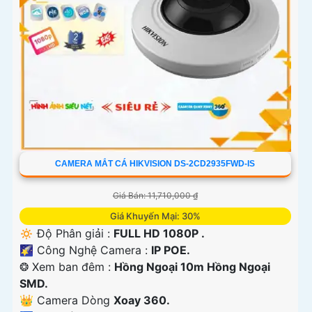
CAMERA MẮT CÁ HIKVISION DS-2CD2935FWD-IS
Giá Bán: 11,710,000 ₫
Giá Khuyến Mại: 30%
🔅 Độ Phân giải :
FULL HD 1080P .
🌠 Công Nghệ Camera :
IP POE.
❂ Xem ban đêm :
Hồng Ngoại 10m Hồng Ngoại
SMD.
👑 Camera Dòng
Xoay 360.