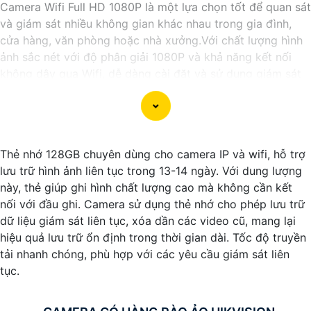
Camera Wifi Full HD 1080P là một lựa chọn tốt để quan sát
và giám sát nhiều không gian khác nhau trong gia đình,
cửa hàng, văn phòng hoặc nhà xưởng.Với chất lượng hình
ảnh sắc nét với độ phân giải 1080P và khả năng kết nối
không dây qua Wifi, dễ dàng cài đặt và sử dụng giám sát
từ xa thông qua ứng dụng trên điện thoại hoặc máy tính.
Thẻ nhớ 128GB chuyên dùng cho camera IP và wifi, hỗ trợ
lưu trữ hình ảnh liên tục trong 13-14 ngày. Với dung lượng
này, thẻ giúp ghi hình chất lượng cao mà không cần kết
nối với đầu ghi. Camera sử dụng thẻ nhớ cho phép lưu trữ
dữ liệu giám sát liên tục, xóa dần các video cũ, mang lại
hiệu quả lưu trữ ổn định trong thời gian dài. Tốc độ truyền
tải nhanh chóng, phù hợp với các yêu cầu giám sát liên
tục.
'