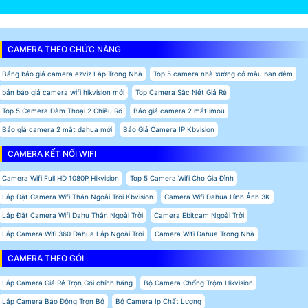
CAMERA THEO CHỨC NĂNG
Bảng báo giá camera ezviz Lắp Trong Nhà
Top 5 camera nhà xưởng có màu ban đêm
bản báo giá camera wifi hikvision mới
Top Camera Sắc Nét Giá Rẻ
Top 5 Camera Đàm Thoại 2 Chiều Rõ
Báo giá camera 2 mắt imou
Báo giá camera 2 mắt dahua mới
Báo Giá Camera IP Kbvision
CAMERA KẾT NỐI WIFI
Camera Wifi Full HD 1080P Hikvision
Top 5 Camera Wifi Cho Gia Đình
Lắp Đặt Camera Wifi Thân Ngoài Trời Kbvision
Camera Wifi Dahua Hình Ảnh 3K
Lắp Đặt Camera Wifi Dahu Thân Ngoài Trời
Camera Ebitcam Ngoài Trời
Lắp Camera Wifi 360 Dahua Lắp Ngoài Trời
Camera Wifi Dahua Trong Nhà
CAMERA THEO GÓI
Lắp Camera Giá Rẻ Trọn Gói chính hãng
Bộ Camera Chống Trộm Hikvision
Lắp Camera Báo Động Trọn Bộ
Bộ Camera Ip Chất Lượng