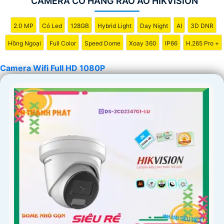
CAMERA CÓ HÀNG RÀO ẢO HIKVISION
2.0 MP
Có Led
128GB
Hybrid Light
Day Night
AI
3D DNR
Hồng Ngoại
Full Color
Speed Dome
Xoay 360
IP66
H.265 Pro +
Camera Wifi Full HD 1080P