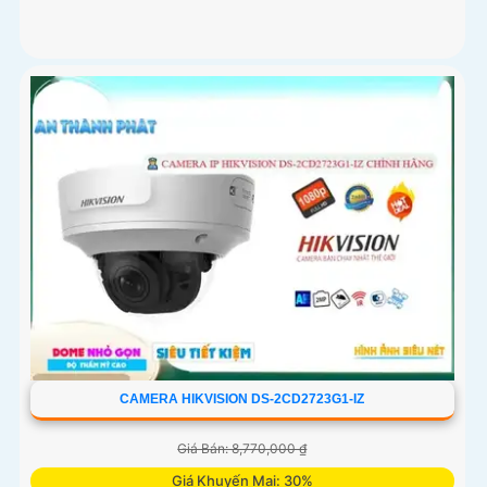
CAMERA HIKVISION DS-2CD2723G1-IZ
Giá Bán: 8,770,000 ₫
Giá Khuyến Mại: 30%