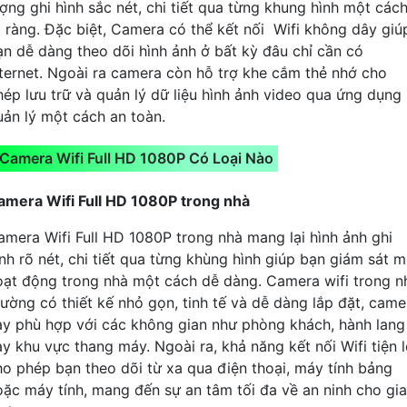
ượng ghi hình sắc nét, chi tiết qua từng khung hình một các
õ ràng. Đặc biệt, Camera có thể kết nối Wifi không dây giú
ạn dễ dàng theo dõi hình ảnh ở bất kỳ đâu chỉ cần có
nternet. Ngoài ra camera còn hỗ trợ khe cắm thẻ nhớ cho
hép lưu trữ và quản lý dữ liệu hình ảnh video qua ứng dụng
uản lý một cách an toàn.
Camera Wifi Full HD 1080P Có Loại Nào
amera Wifi Full HD 1080P trong nhà
amera Wifi Full HD 1080P trong nhà mang lại hình ảnh ghi
ình rõ nét, chi tiết qua từng khùng hình giúp bạn giám sát m
oạt động trong nhà một cách dễ dàng. Camera wifi trong n
hường có thiết kế nhỏ gọn, tinh tế và dễ dàng lắp đặt, came
ày phù hợp với các không gian như phòng khách, hành lang
ay khu vực thang máy. Ngoài ra, khả năng kết nối Wifi tiện l
ho phép bạn theo dõi từ xa qua điện thoại, máy tính bảng
oặc máy tính, mang đến sự an tâm tối đa về an ninh cho gia