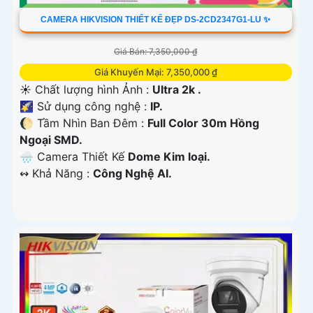
CAMERA HIKVISION THIẾT KẾ ĐẸP DS-2CD2347G1-LU ✨
Giá Bán: 7,350,000 ₫
Giá Khuyến Mại: 7,350,000 ₫
☀️ Chất lượng hình Ảnh :
Ultra 2k .
🌠 Sử dụng công nghệ :
IP.
🌔 Tầm Nhìn Ban Đêm :
Full Color 30m Hồng
Ngoại SMD.
🌧️ Camera Thiết Kế
Dome Kim loại.
️↭ Khả Năng :
Công Nghệ AI.