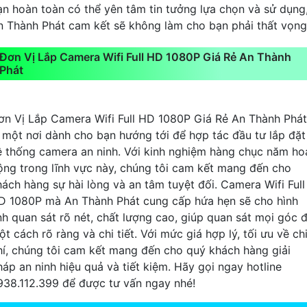
ạn hoàn toàn có thể yên tâm tin tưởng lựa chọn và sử dụng
n Thành Phát cam kết sẽ không làm cho bạn phải thất vọng
Đơn Vị Lắp Camera Wifi Full HD 1080P Giá Rẻ An Thành
Phát
ơn Vị Lắp Camera Wifi Full HD 1080P Giá Rẻ An Thành Phát
à một nơi dành cho bạn hướng tới để hợp tác đầu tư lắp đặt
ệ thống camera an ninh. Với kinh nghiệm hàng chục năm ho
ộng trong lĩnh vực này, chúng tôi cam kết mang đến cho
hách hàng sự hài lòng và an tâm tuyệt đối. Camera Wifi Full
D 1080P mà An Thành Phát cung cấp hứa hẹn sẽ cho hình
nh quan sát rõ nét, chất lượng cao, giúp quan sát mọi góc 
t cách rõ ràng và chi tiết. Với mức giá hợp lý, tối ưu về ch
hí, chúng tôi cam kết mang đến cho quý khách hàng giải
háp an ninh hiệu quả và tiết kiệm. Hãy gọi ngay hotline
938.112.399 để được tư vấn ngay nhé!