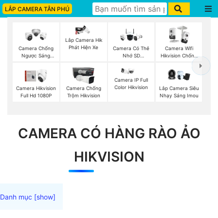
LẮP CAMERA TÂN PHÚ
Lắp Camera Hik
Phát Hiện Xe
Camera Chống
Camera Có Thẻ
Camera Wifi
Ngược Sáng
Nhớ SD
Hikvision Chống
Hikvision
HIKVISION
Trộm
Camera IP Full
Color Hikvision
Camera Hikvision
Camera Chống
Lắp Camera Siêu
Full Hd 1080P
Trộm Hikvision
Nhạy Sáng Imou
CAMERA CÓ HÀNG RÀO ẢO
HIKVISION