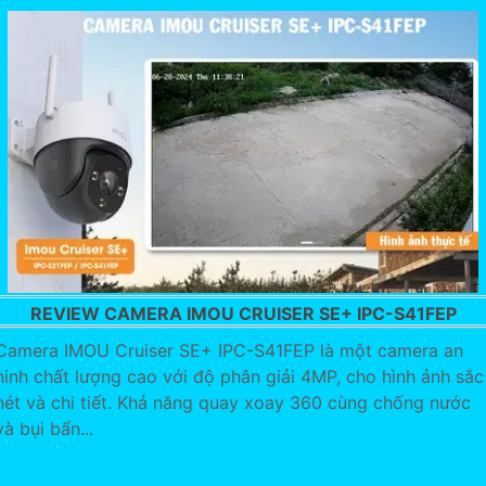
REVIEW CAMERA IMOU CRUISER SE+ IPC-S41FEP
Camera IMOU Cruiser SE+ IPC-S41FEP là một camera an
ninh chất lượng cao với độ phân giải 4MP, cho hình ảnh sắc
nét và chi tiết. Khả năng quay xoay 360 cùng chống nước
và bụi bẩn...