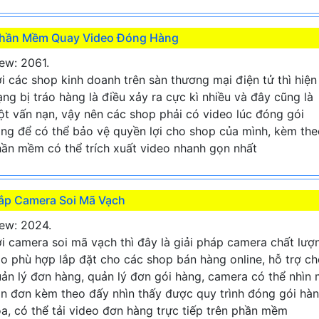
hần Mềm Quay Video Đóng Hàng
ew: 2061.
i các shop kinh doanh trên sàn thương mại điện tử thì hiện
ạng bị tráo hàng là điều xảy ra cực kì nhiều và đây cũng là
t vấn nạn, vậy nên các shop phải có video lúc đóng gói
ng để có thể bảo vệ quyền lợi cho shop của mình, kèm the
ần mềm có thể trích xuất video nhanh gọn nhất
ắp Camera Soi Mã Vạch
ew: 2024.
i camera soi mã vạch thì đây là giải pháp camera chất lượ
o phù hợp lắp đặt cho các shop bán hàng online, hỗ trợ c
ản lý đơn hàng, quản lý đơn gói hàng, camera có thể nhìn
n đơn kèm theo đấy nhìn thấy được quy trình đóng gói hà
a, có thể tải video đơn hàng trực tiếp trên phần mềm