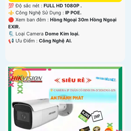
💯 Độ sắc nét :
FULL HD 1080P .
⚜️ Công Nghệ Sử Dụng :
IP POE.
🔴 Xem ban đêm :
Hồng Ngoại 30m Hồng Ngoại
EXIR.
🗜️ Loại Camera
Dome Kim loại.
️📢 Ưu Điểm :
Công Nghệ AI.