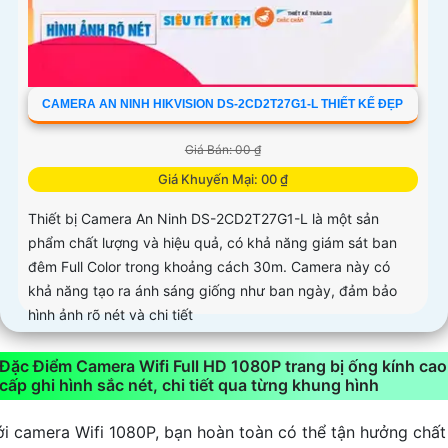
CAMERA AN NINH HIKVISION DS-2CD2T27G1-L THIẾT KẾ ĐẸP
Giá Bán: 00 ₫
Giá Khuyến Mại: 00 ₫
Thiết bị Camera An Ninh DS-2CD2T27G1-L là một sản
phẩm chất lượng và hiệu quả, có khả năng giám sát ban
đêm Full Color trong khoảng cách 30m. Camera này có
khả năng tạo ra ánh sáng giống như ban ngày, đảm bảo
hình ảnh rõ nét và chi tiết
Đặc Điểm Camera Wifi Full HD 1080P trang bị ống kính cao
cấp ghi hình sắc nét, chi tiết qua từng khung hình
ới camera Wifi 1080P, bạn hoàn toàn có thể tận hưởng chất