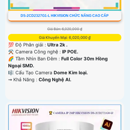
DS-2CD2327G1-L HIKVISION CHỨC NĂNG CAO CẤP
Giá Bán: 6,020,000 ₫
Giá Khuyến Mại: 6,020,000 ₫
💯 Độ Phân giải :
Ultra 2k .
⚒ Camera Công nghệ :
IP POE.
🌈 Tầm Nhìn Ban Đêm :
Full Color 30m Hồng
Ngoại SMD.
🎼️ Cấu Tạo Camera
Dome Kim loại.
️⇝ Khả Năng :
Công Nghệ AI.