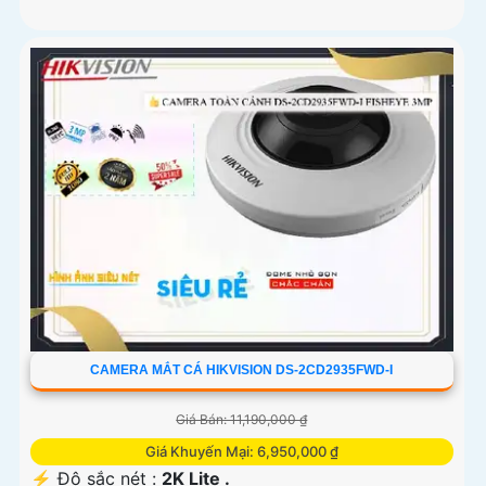
CAMERA MẮT CÁ HIKVISION DS-2CD2935FWD-I
Giá Bán: 11,190,000 ₫
Giá Khuyến Mại: 6,950,000 ₫
️⚡ Độ sắc nét :
2K Lite .