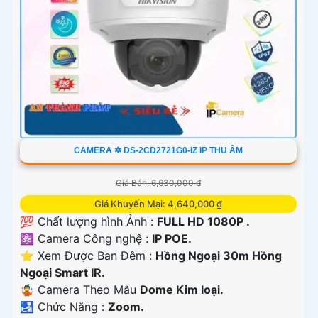
CAMERA ✲ DS-2CD2721G0-IZ IP THU ÂM
Giá Bán: 6,630,000 ₫
Giá Khuyến Mại: 4,640,000 ₫
💯 Chất lượng hình Ảnh :
FULL HD 1080P .
⚛️ Camera Công nghệ :
IP POE.
⭐ Xem Được Ban Đêm :
Hồng Ngoại 30m Hồng
Ngoại Smart IR.
🤹 Camera Theo Mẫu
Dome Kim loại.
️🛃 Chức Năng :
Zoom.