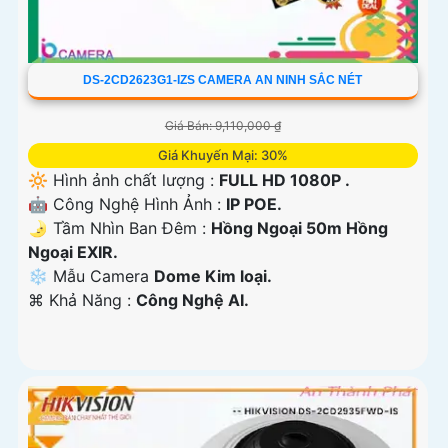
DS-2CD2623G1-IZS CAMERA AN NINH SẮC NÉT
Giá Bán: 9,110,000 ₫
Giá Khuyến Mại: 30%
🔆 Hình ảnh chất lượng :
FULL HD 1080P .
🤖️ Công Nghệ Hình Ảnh :
IP POE.
🌛 Tầm Nhìn Ban Đêm :
Hồng Ngoại 50m Hồng
Ngoại EXIR.
❄ Mẫu Camera
Dome Kim loại.
️⌘ Khả Năng :
Công Nghệ AI.