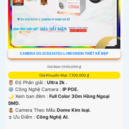
CAMERA DS-2CD2347G1-L HIKVISION THIẾT KẾ ĐẸP
Giá Bán: 7,100,000 ₫
Giá Khuyến Mại: 7,100,000 ₫
🦉 Độ Phân giải :
Ultra 2k .
⚙ Công Nghệ Camera :
IP POE.
🌙 Xem ban đêm :
Full Color 30m Hồng Ngoại
SMD.
🤹 Camera Theo Mẫu
Dome Kim loại.
️➲ Ưu Điểm :
Công Nghệ AI.