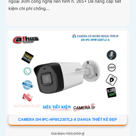
ngoại 30m công nghệ nén hình h. 265+ Dễ nâng cấp tiết
kiệm chi phí chống...
CAMERA DH-IPC-HFW1230TL2-A DAHUA THIẾT KẾ ĐẸP
Giá Bán: 100,000 ₫