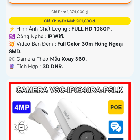
Giá Bán: 1,374,000 ₫
Giá Khuyến Mại: 961,800 ₫
️⚡ Hình Ành Chất Lượng :
FULL HD 1080P .
🕉️ Công Nghệ :
IP Wifi.
💥 Video Ban Đêm :
Full Color 30m Hồng Ngoại
SMD.
🕸️ Camera Theo Mẫu
Xoay 360.
️🔮 Tích Hợp :
3D DNR.