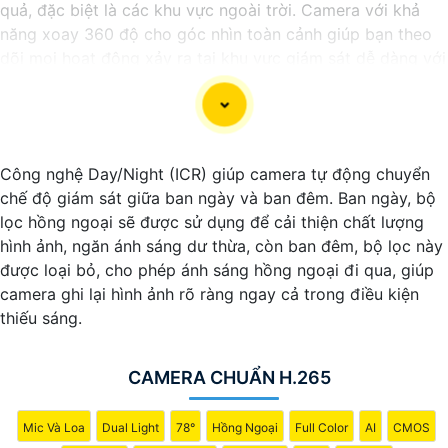
quả, đặc biệt là các khu vực ngoài trời. Camera với khả
năng xoay 360 độ cho góc nhìn toàn cảnh giúp bạn theo
dõi mọi hoạt động xảy ra tại khu vực giám sát dễ dàng với
các chi tiết trong khung hình sẽ được thể hiện rõ ràng.
Camera được thiết kế chắc chắn, chống nước và chống
bụi giúp camera hoạt động ổn định trong mọi điều kiện
Công nghệ Day/Night (ICR) giúp camera tự động chuyển
thời tiết. ️Với camera wifi 360 ngoài trời, bạn có thể yên
chế độ giám sát giữa ban ngày và ban đêm. Ban ngày, bộ
tâm mà không cần lo lắng về việc bị xâm nhập hoặc mất
lọc hồng ngoại sẽ được sử dụng để cải thiện chất lượng
trội tài sản.
hình ảnh, ngăn ánh sáng dư thừa, còn ban đêm, bộ lọc này
được loại bỏ, cho phép ánh sáng hồng ngoại đi qua, giúp
camera ghi lại hình ảnh rõ ràng ngay cả trong điều kiện
thiếu sáng.
CAMERA CHUẨN H.265
Mic Và Loa
Dual Light
78°
Hồng Ngoại
Full Color
AI
CMOS