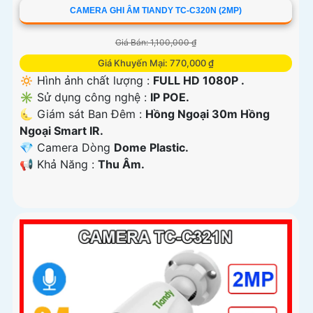
CAMERA GHI ÂM TIANDY TC-C320N (2MP)
Giá Bán: 1,100,000 ₫
Giá Khuyến Mại: 770,000 ₫
🔅 Hình ảnh chất lượng :
FULL HD 1080P .
✳️ Sử dụng công nghệ :
IP POE.
🌜 Giám sát Ban Đêm :
Hồng Ngoại 30m Hồng
Ngoại Smart IR.
💎 Camera Dòng
Dome Plastic.
️📢 Khả Năng :
Thu Âm.