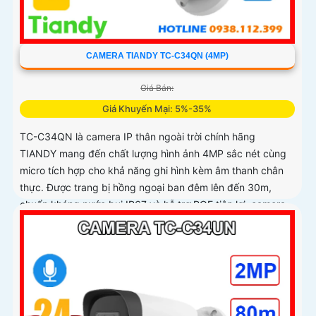
CAMERA TIANDY TC-C34QN (4MP)
Giá Bán:
Giá Khuyến Mại: 5%-35%
TC-C34QN là camera IP thân ngoài trời chính hãng
TIANDY mang đến chất lượng hình ảnh 4MP sắc nét cùng
micro tích hợp cho khả năng ghi hình kèm âm thanh chân
thực. Được trang bị hồng ngoại ban đêm lên đến 30m,
chuẩn kháng nước bụi IP67 và hỗ trợ POE tiện lợi, camera
vận hành ổn định trong mọi điều kiện thời tiết