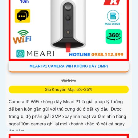
MEARI P1 CAMERA WIFI KHÔNG DÂY (3MP)
Giá Bán:
Giá Khuyến Mại: 5%-35%
Camera IP WiFi không dây Meari P1 là giải pháp lý tưởng
để bạn luôn gần gũi với thú cưng dù ở bất kỳ đâu. Được
trang bị độ phân giải 3MP xoay linh hoạt và tầm nhìn hồng
ngoại 10m camera ghi lại mọi khoảnh khắc rõ nét cả ngày
lẫn đêm