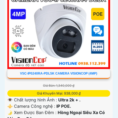
VSC-IP0240RA-PDLSK CAMERA VISIONCOP (4MP)
Giá Bán: 1,340,000 ₫
Giá Khuyến Mại: 938,000 ₫
👁 Chất lượng hình Ảnh :
Ultra 2k + .
⚜️ Camera Công nghệ :
IP POE.
🌛 Xem Được Ban Đêm :
Hồng Ngoại Siêu Xa Có