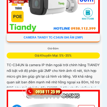
CAMERA TIANDY TC-C34UN GHI ÂM (2MP)
Giá Bán:
Giá Khuyến Mại: 5%-35%
TC-C34UN là camera IP thân ngoài trời chính hãng TIANDY
nổi bật với độ phân giải 2MP cho hình ảnh rõ nét, tích hợp
micro ghi âm giúp ghi lại cả hình và tiếng. Với khả năng
quan sát ban đêm mạnh mẽ nhờ hồng ngoại xa 80m, hỗ trợ
POE, khe thẻ nhớ lên đến 512GB và tiêu chuẩn chống bụi
nước IP67, camera hoạt động bền bỉ trong mọi điều kiện
thời tiết tối ưu cho giải pháp an ninh ngoài trời