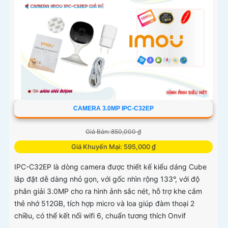
CAMERA 3.0MP IPC-C32EP
Giá Bán: 850,000 ₫
Giá Khuyến Mại: 595,000 ₫
IPC-C32EP là dòng camera được thiết kế kiểu dáng Cube
lắp đặt dễ dàng nhỏ gọn, với gốc nhìn rộng 133°, với độ
phân giải 3.0MP cho ra hình ảnh sắc nét, hỗ trợ khe cắm
thẻ nhớ 512GB, tích hợp micro và loa giúp đàm thoại 2
chiều, có thể kết nối wifi 6, chuẩn tương thích Onvif