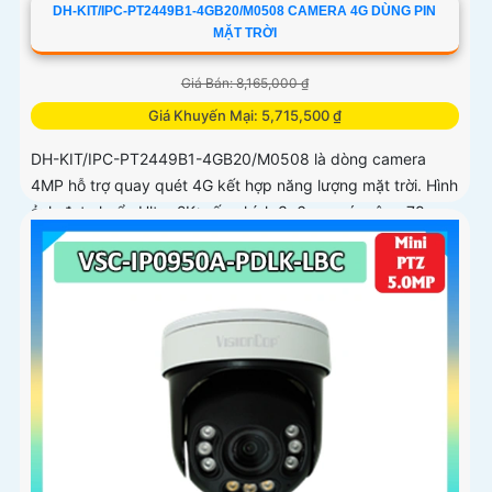
DH-KIT/IPC-PT2449B1-4GB20/M0508 CAMERA 4G DÙNG PIN
MẶT TRỜI
Giá Bán: 8,165,000 ₫
Giá Khuyến Mại: 5,715,500 ₫
DH-KIT/IPC-PT2449B1-4GB20/M0508 là dòng camera
4MP hỗ trợ quay quét 4G kết hợp năng lượng mặt trời. Hình
ảnh đạt chuẩn Ultra 2K+, ống kính 3. 6mm góc rộng 78