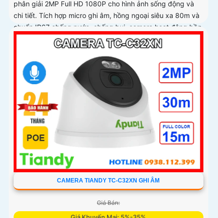
phân giải 2MP Full HD 1080P cho hình ảnh sống động và
chi tiết. Tích hợp micro ghi âm, hồng ngoại siêu xa 80m và
chuẩn IP67 chống nước, chống bụi, camera hoạt động bền
bỉ trong mọi điều kiện thời tiết
CAMERA TIANDY TC-C32XN GHI ÂM
Giá Bán:
Giá Khuyến Mại: 5%-35%