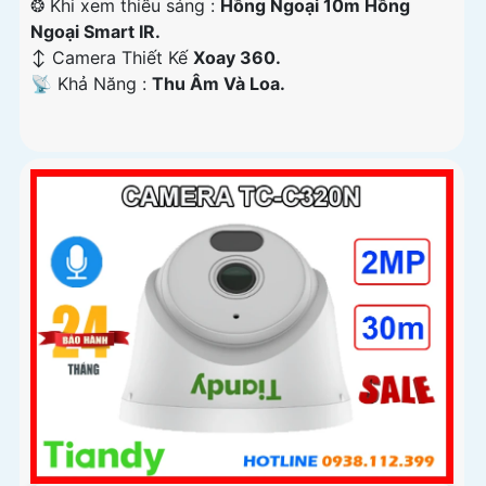
❂ Khi xem thiếu sáng :
Hồng Ngoại 10m Hồng
Ngoại Smart IR.
↕️ Camera Thiết Kế
Xoay 360.
️📡 Khả Năng :
Thu Âm Và Loa.