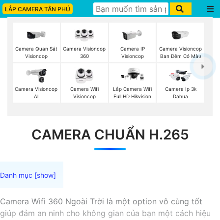
LẮP CAMERA TÂN PHÚ
Camera Quan Sát
Camera Visioncop
Camera IP
Camera Visioncop
Visioncop
360
Visioncop
Ban Đêm Có Màu
Camera Visioncop
Camera Wifi
Lắp Camera Wifi
Camera Ip 3k
Al
Visioncop
Full HD Hikvision
Dahua
CAMERA CHUẨN H.265
Camera Wifi 360 Ngoài Trời là một option vô cùng tốt
giúp đảm an ninh cho không gian của bạn một cách hiệu