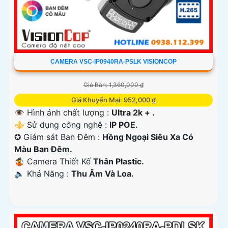
CAMERA VSC-IP0940RA-PSLK VISIONCOP
Giá Bán: 1,360,000 ₫
Giá Khuyến Mại: 952,000 ₫
👁 Hình ảnh chất lượng :
Ultra 2k + .
⚜️ Sử dụng công nghệ :
IP POE.
✪ Giám sát Ban Đêm :
Hồng Ngoại Siêu Xa Có
Màu Ban Ðêm.
🤹 Camera Thiết Kế
Thân Plastic.
️🔈 Khả Năng :
Thu Âm Và Loa.