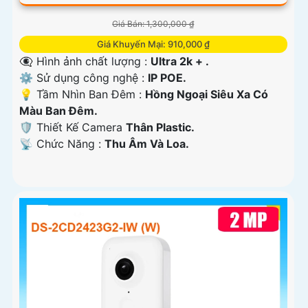
Giá Bán: 1,300,000 ₫
Giá Khuyến Mại: 910,000 ₫
👁️‍🗨 Hình ảnh chất lượng :
Ultra 2k + .
⚙ Sử dụng công nghệ :
IP POE.
💡 Tầm Nhìn Ban Đêm :
Hồng Ngoại Siêu Xa Có
Màu Ban Ðêm.
🛡 Thiết Kế Camera
Thân Plastic.
️📡 Chức Năng :
Thu Âm Và Loa.