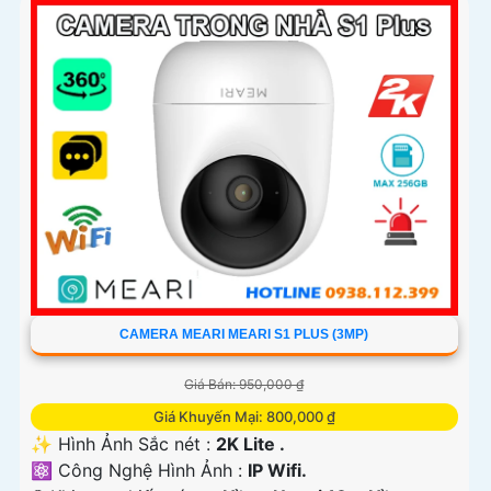
CAMERA MEARI MEARI S1 PLUS (3MP)
Giá Bán: 950,000 ₫
Giá Khuyến Mại: 800,000 ₫
✨ Hình Ảnh Sắc nét :
2K Lite .
⚛️ Công Nghệ Hình Ảnh :
IP Wifi.