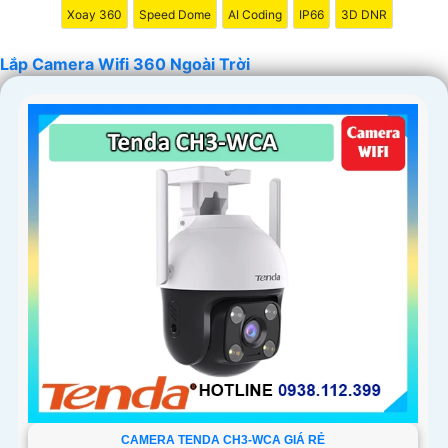
Xoay 360
Speed Dome
AI Coding
IP66
3D DNR
Lắp Camera Wifi 360 Ngoài Trời
'
CAMERA TENDA CH3-WCA GIÁ RẺ