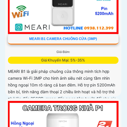
MEARI B1 CAMERA CHUÔNG CỬA (3MP)
Giá Bán:
Giá Khuyến Mại: 5%-35%
MEARI B1 là giải pháp chuông cửa thông minh tích hợp
camera Wi-Fi 3MP cho hình ảnh siêu nét cùng tầm nhìn
hồng ngoại 10m rõ ràng cả ban đêm. Hỗ trợ pin 5200mAh
bền bỉ, tính năng đàm thoại 2 chiều linh hoạt và hỗ trợ thẻ
nhớ lên đến 256GB, mang đến sự an tâm tuyệt đối cho gia
đình bạn