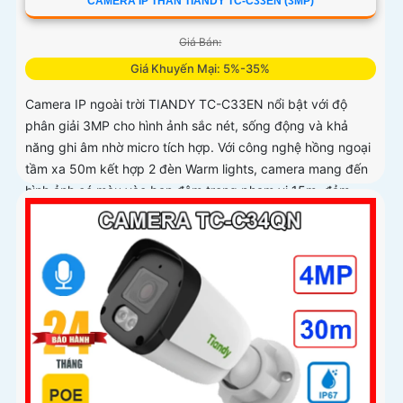
CAMERA IP THÂN TIANDY TC-C33EN (3MP)
Giá Bán:
Giá Khuyến Mại: 5%-35%
Camera IP ngoài trời TIANDY TC-C33EN nổi bật với độ
phân giải 3MP cho hình ảnh sắc nét, sống động và khả
năng ghi âm nhờ micro tích hợp. Với công nghệ hồng ngoại
tầm xa 50m kết hợp 2 đèn Warm lights, camera mang đến
hình ảnh có màu vào ban đêm trong phạm vi 15m, đảm
bảo giám sát hiệu quả 24/7