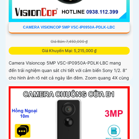
CAMERA VISIONCOP 5MP VSC-IP0950A-PDLK-LBC
Giá Bán: 7,450,000 ₫
Giá Khuyến Mại: 5,215,000 ₫
Camera Visioncop 5MP VSC-IP0950A-PDLK-LBC mang
đến trải nghiệm quan sát chi tiết với cảm biến Sony 1/2. 8”
cho hình ảnh rõ nét cả ngày lẫn đêm. Zoom quang 4X cùng
khả năng xoay...