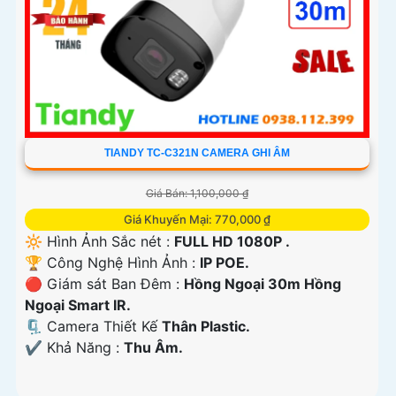
TIANDY TC-C321N CAMERA GHI ÂM
Giá Bán: 1,100,000 ₫
Giá Khuyến Mại: 770,000 ₫
🔆 Hình Ảnh Sắc nét :
FULL HD 1080P .
🏆 Công Nghệ Hình Ảnh :
IP POE.
🔴 Giám sát Ban Đêm :
Hồng Ngoại 30m Hồng
Ngoại Smart IR.
🗜️ Camera Thiết Kế
Thân Plastic.
️✔️ Khả Năng :
Thu Âm.