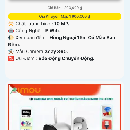
Giá Bán: 1,800,000 ₫
Giá Khuyến Mại: 1,600,000 ₫
🔆 Chất lượng hình :
10 MP.
🤖️ Công Nghệ :
IP Wifi.
🌔 Xem ban đêm :
Hồng Ngoại 15m Có Màu Ban
Ðêm.
⚒ Mẫu Camera
Xoay 360.
️🆑 Ưu Điểm :
Báo Động Chuyển Động.