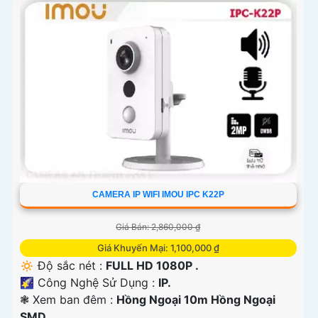
CAMERA IP WIFI IMOU IPC K22P
Giá Bán: 2,860,000 ₫
Giá Khuyến Mại: 1,100,000 ₫
🔅 Độ sắc nét :
FULL HD 1080P .
🌠 Công Nghệ Sử Dụng :
IP.
❃ Xem ban đêm :
Hồng Ngoại 10m Hồng Ngoại
SMD.