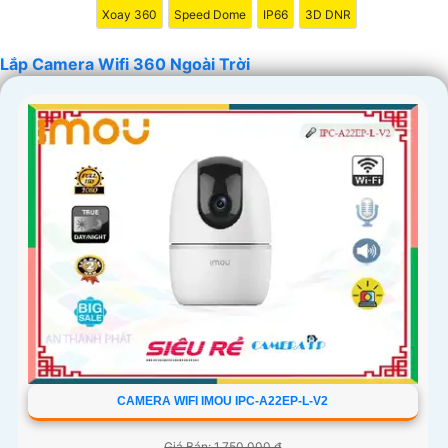
Xoay 360
Speed Dome
IP66
3D DNR
'
Lắp Camera Wifi 360 Ngoài Trời
CAMERA WIFI IMOU IPC-A22EP-L-V2
Giá Bán: 1,750,000 ₫