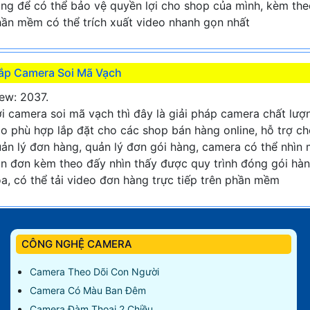
ng để có thể bảo vệ quyền lợi cho shop của mình, kèm the
ần mềm có thể trích xuất video nhanh gọn nhất
ắp Camera Soi Mã Vạch
ew: 2037.
i camera soi mã vạch thì đây là giải pháp camera chất lượ
o phù hợp lắp đặt cho các shop bán hàng online, hỗ trợ c
ản lý đơn hàng, quản lý đơn gói hàng, camera có thể nhìn
n đơn kèm theo đấy nhìn thấy được quy trình đóng gói hà
a, có thể tải video đơn hàng trực tiếp trên phần mềm
CÔNG NGHỆ CAMERA
Camera Theo Dõi Con Người
Camera Có Màu Ban Đêm
Camera Đàm Thoại 2 Chiều