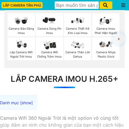
LẮP CAMERA TÂN PHÚ
Camera Báo Động
Camera Dùng Pin
Camera Thiết Kế
Camera Imou
Imou
Imou
Kim Loại Imou
Phát Hiện Người
Lắp Camera Wifi
Camera Wifi
Camera Thân Lớn
Camera Nhựa
Ngoài Trời Imou
Chống Trộm Imou
Dahua
Plastic Ezviz
LẮP CAMERA IMOU H.265+
Camera Wifi 360 Ngoài Trời là một option vô cùng tốt
giúp đảm an ninh cho không gian của bạn một cách hiệu