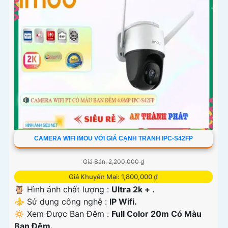
CAMERA WIFI IMOU VỚI GIÁ CẠNH TRANH IPC-S42FP
Giá Bán: 2,200,000 ₫
Giá Khuyến Mại: 1,800,000 ₫
🦉 Hình ảnh chất lượng :
Ultra 2k + .
⚜️ Sử dụng công nghệ :
IP Wifi.
🔅 Xem Được Ban Đêm :
Full Color 20m Có Màu
Ban Ðêm.