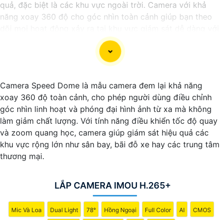
quả, đặc biệt là các khu vực ngoài trời. Camera với khả
năng xoay 360 độ cho góc nhìn toàn cảnh giúp bạn theo
dõi mọi hoạt động xảy ra tại khu vực giám sát dễ dàng với
các chi tiết trong khung hình sẽ được thể hiện rõ ràng.
Camera được thiết kế chắc chắn, chống nước và chống
bụi giúp camera hoạt động ổn định trong mọi điều kiện
Camera Speed Dome là mẫu camera đem lại khả năng
thời tiết. ️Với camera wifi 360 ngoài trời, bạn có thể yên
xoay 360 độ toàn cảnh, cho phép người dùng điều chỉnh
tâm mà không cần lo lắng về việc bị xâm nhập hoặc mất
góc nhìn linh hoạt và phóng đại hình ảnh từ xa mà không
trội tài sản.
làm giảm chất lượng. Với tính năng điều khiển tốc độ quay
và zoom quang học, camera giúp giám sát hiệu quả các
khu vực rộng lớn như sân bay, bãi đỗ xe hay các trung tâm
thương mại.
LẮP CAMERA IMOU H.265+
Mic Và Loa
Dual Light
78°
Hồng Ngoại
Full Color
AI
CMOS