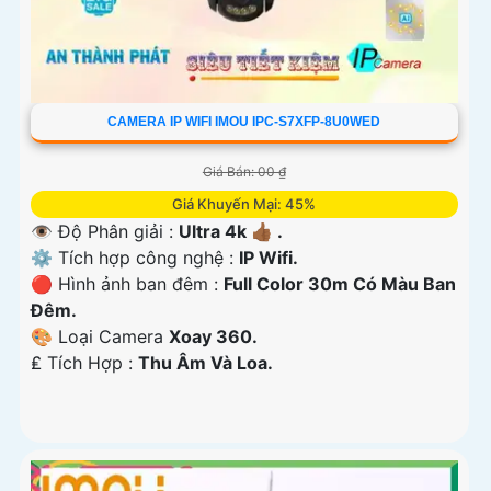
CAMERA IP WIFI IMOU IPC-S7XFP-8U0WED
Giá Bán: 00 ₫
Giá Khuyến Mại: 45%
👁 Độ Phân giải :
Ultra 4k 👍🏾 .
⚙ Tích hợp công nghệ :
IP Wifi.
🔴 Hình ảnh ban đêm :
Full Color 30m Có Màu Ban
Ðêm.
🎨 Loại Camera
Xoay 360.
️₤ Tích Hợp :
Thu Âm Và Loa.