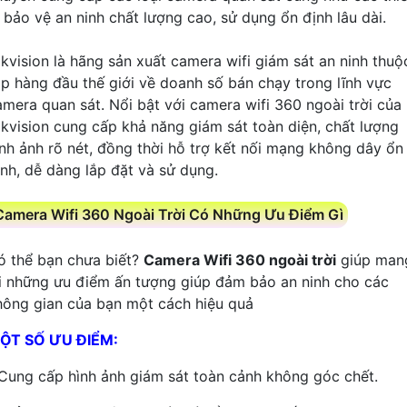
ị bảo vệ an ninh chất lượng cao, sử dụng ổn định lâu dài.
ikvision là hãng sản xuất camera wifi giám sát an ninh thuộ
op hàng đầu thế giới về doanh số bán chạy trong lĩnh vực
amera quan sát. Nổi bật với camera wifi 360 ngoài trời của
ikvision cung cấp khả năng giám sát toàn diện, chất lượng
ình ảnh rõ nét, đồng thời hỗ trợ kết nối mạng không dây ổn
ịnh, dễ dàng lắp đặt và sử dụng.
Camera Wifi 360 Ngoài Trời Có Những Ưu Điểm Gì
ó thể bạn chưa biết?
Camera Wifi 360 ngoài trời
giúp man
ại những ưu điểm ấn tượng giúp đảm bảo an ninh cho các
hông gian của bạn một cách hiệu quả
ỘT SỐ ƯU ĐIỂM:
 Cung cấp hình ảnh giám sát toàn cảnh không góc chết.