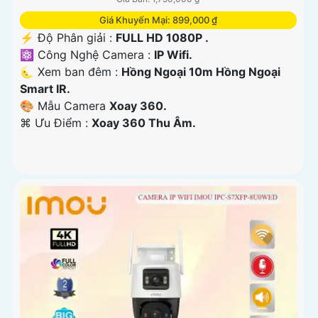
Giá Khuyến Mại: 899,000 ₫
️⚡ Độ Phân giải :
FULL HD 1080P .
⚛️ Công Nghệ Camera :
IP Wifi.
🌜 Xem ban đêm :
Hồng Ngoại 10m Hồng Ngoại
Smart IR.
🎨 Mẫu Camera
Xoay 360.
️⌘ Ưu Điểm :
Xoay 360 Thu Âm.