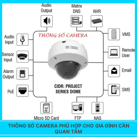
THÔNG SỐ CAMERA PHÙ HỢP CHO GIA ĐÌNH CẦN
QUAN TÂM