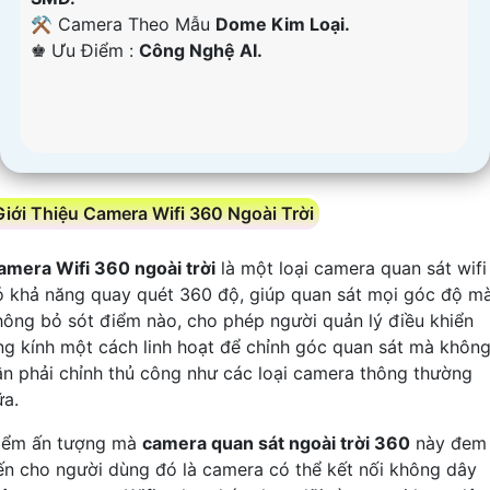
⚒ Camera Theo Mẫu
Dome Kim Loại.
️♚ Ưu Điểm :
Công Nghệ AI.
Giới Thiệu Camera Wifi 360 Ngoài Trời
amera Wifi 360 ngoài trời
là một loại camera quan sát wifi
ó khả năng quay quét 360 độ, giúp quan sát mọi góc độ m
hông bỏ sót điểm nào, cho phép người quản lý điều khiển
ng kính một cách linh hoạt để chỉnh góc quan sát mà khôn
ần phải chỉnh thủ công như các loại camera thông thường
ữa.
iểm ấn tượng mà
camera quan sát ngoài trời 360
này đem
ến cho người dùng đó là camera có thể kết nối không dây