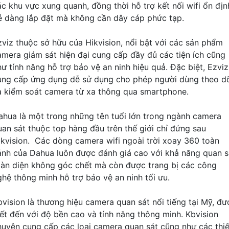
ác khu vực xung quanh, đồng thời hỗ trợ kết nối wifi ổn địn
ễ dàng lắp đặt mà không cần dây cáp phức tạp.
zviz thuộc sở hữu của Hikvision, nổi bật với các sản phẩm
amera giám sát hiện đại cung cấp đầy đủ các tiện ích cũng
hư tính năng hỗ trợ bảo vệ an ninh hiệu quả. Đặc biệt, Ezviz
ung cấp ứng dụng dễ sử dụng cho phép người dùng theo d
à kiểm soát camera từ xa thông qua smartphone.
ahua là một trong những tên tuổi lớn trong ngành camera
uan sát thuộc top hàng đầu trên thế giới chỉ đứng sau
ikvision. Các dòng camera wifi ngoài trời xoay 360 toàn
ảnh của Dahua luôn được đánh giá cao với khả năng quan s
oàn diện không góc chết mà còn được trang bị các công
ghệ thông minh hỗ trợ bảo vệ an ninh tối ưu.
bvision là thương hiệu camera quan sát nổi tiếng tại Mỹ, đư
iết đến với độ bền cao và tính năng thông minh. Kbvision
huyên cung cấp các loại camera quan sát cũng như các thiế