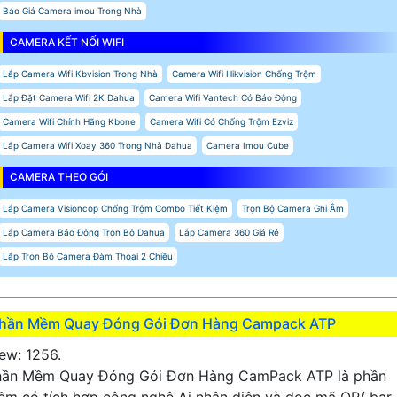
Báo Giá Camera imou Trong Nhà
CAMERA KẾT NỐI WIFI
Lắp Camera Wifi Kbvision Trong Nhà
Camera Wifi Hikvision Chống Trộm
Lắp Đặt Camera Wifi 2K Dahua
Camera Wifi Vantech Có Báo Động
Camera Wifi Chính Hãng Kbone
Camera Wifi Có Chống Trộm Ezviz
Lắp Camera Wifi Xoay 360 Trong Nhà Dahua
Camera Imou Cube
CAMERA THEO GÓI
Lắp Camera Visioncop Chống Trộm Combo Tiết Kiệm
Trọn Bộ Camera Ghi Âm
Lắp Camera Báo Động Trọn Bộ Dahua
Lắp Camera 360 Giá Rẻ
Lắp Trọn Bộ Camera Đàm Thoại 2 Chiều
hần Mềm Quay Đóng Gói Đơn Hàng Campack ATP
ew: 1256.
hần Mềm Quay Đóng Gói Đơn Hàng CamPack ATP là phần