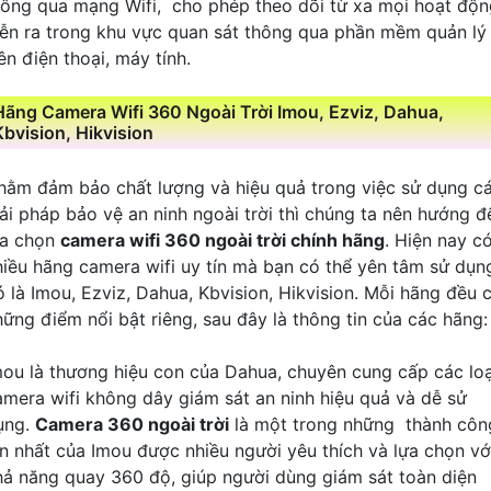
hông qua mạng Wifi, cho phép theo dõi từ xa mọi hoạt độn
iễn ra trong khu vực quan sát thông qua phần mềm quản lý
ên điện thoại, máy tính.
Hãng Camera Wifi 360 Ngoài Trời Imou, Ezviz, Dahua,
Kbvision, Hikvision
hằm đảm bảo chất lượng và hiệu quả trong việc sử dụng c
iải pháp bảo vệ an ninh ngoài trời thì chúng ta nên hướng đ
ựa chọn
camera wifi 360 ngoài trời chính hãng
. Hiện nay c
hiều hãng camera wifi uy tín mà bạn có thể yên tâm sử dụn
ó là Imou, Ezviz, Dahua, Kbvision, Hikvision. Mỗi hãng đều 
hững điểm nổi bật riêng, sau đây là thông tin của các hãng:
mou là thương hiệu con của Dahua, chuyên cung cấp các loạ
amera wifi không dây giám sát an ninh hiệu quả và dễ sử
ụng.
Camera 360 ngoài trời
là một trong những thành côn
ớn nhất của Imou được nhiều người yêu thích và lựa chọn vớ
hả năng quay 360 độ, giúp người dùng giám sát toàn diện