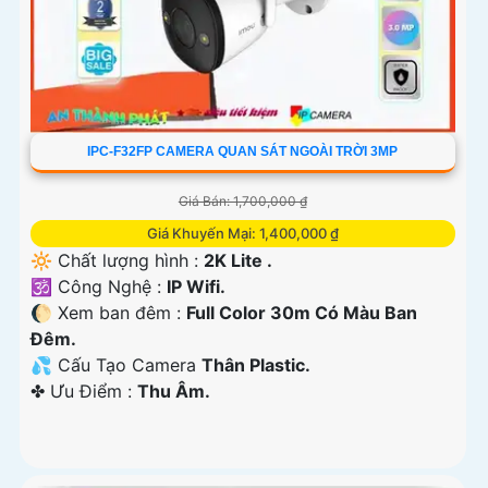
IPC-F32FP CAMERA QUAN SÁT NGOÀI TRỜI 3MP
Giá Bán: 1,700,000 ₫
Giá Khuyến Mại: 1,400,000 ₫
🔆 Chất lượng hình :
2K Lite .
🕉️ Công Nghệ :
IP Wifi.
🌔 Xem ban đêm :
Full Color 30m Có Màu Ban
Ðêm.
💦 Cấu Tạo Camera
Thân Plastic.
️✤ Ưu Điểm :
Thu Âm.