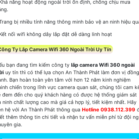
 Khả năng hoạt động ngoài trời ổn định, chống chịu mưa
ắng.
 Trang bị nhiều tính năng thông minh bảo vệ an ninh hiệu qu
 Kết nối wifi không dây lắp đặt dễ dàng linh hoạt
Công Ty Lắp Camera Wifi 360 Ngoài Trời Uy Tín
ếu bạn đang tìm kiếm công ty
lắp camera Wifi 360 ngoài
ời
uy tín thì có thể lựa chọn An Thành Phát làm đơn vị đồn
ành. Bạn hoàn toàn yên tâm với hơn 12 năm kinh nghiệm
hinh chiến trong lĩnh vực camera quan sát, chúng tôi cam k
ẽ đem đến cho quý khách hàng có được hệ thống giám sát
n ninh chất lượng cao mà giá cả hợp lý, tiết kiệm nhất. Hãy
iên hệ với An Thành Phát thông qua
Hotline 0938.112.399
đ
ết thêm thông tin chi tiết và nhận tư vấn miễn phí từ đội n
huyên gia.