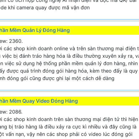
m có tích hợp công nghệ Ai nhận diện và dọc mã QR/ bar
de khi camera quay được mã vận đơn
hần Mềm Quản Lý Đóng Hàng
ew: 2360.
i các shop kinh doanh online và trên sàn thương mại điện 
ì việc bị đánh tráo hàng hóa là điều thường xuyên xảy ra, v
n việc sử dụng hệ thống phần mềm quản lý đơn hàng, nhìn
ấy được quá trình đóng gói hàng hóa, kèm theo đấy là quy
ình đóng gói cũng được ghi lại một cách dễ dàng
hần Mềm Quay Video Đóng Hàng
ew: 2086.
i các shop kinh doanh trên sàn thương mại điện tử thì hiện
ạng bị tráo hàng là điều xảy ra cực kì nhiều và đây cũng là
t vấn nạn, vậy nên các shop phải có video lúc đóng gói