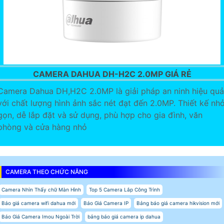
CAMERA DAHUA DH-H2C 2.0MP GIÁ RẺ
Camera Dahua DH,H2C 2.0MP là giải pháp an ninh hiệu quả
với chất lượng hình ảnh sắc nét đạt đến 2.0MP. Thiết kế nh
gọn, dễ lắp đặt và sử dụng, phù hợp cho gia đình, văn
phòng và cửa hàng nhỏ
CAMERA THEO CHỨC NĂNG
Camera Nhìn Thấy chữ Màn Hình
Top 5 Camera Lắp Công Trình
Báo giá camera wifi dahua mới
Báo Giá Camera IP
Bảng báo giá camera hikvision mới
Báo Giá Camera Imou Ngoài Trời
bảng báo giá camera ip dahua