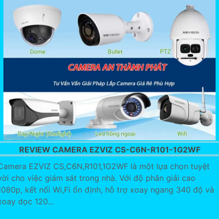
REVIEW CAMERA EZVIZ CS-C6N-R101-1G2WF
Camera EZVIZ CS,C6N,R101,1G2WF là một lựa chọn tuyệt
vời cho việc giám sát trong nhà. Với độ phân giải cao
1080p, kết nối Wi,Fi ổn định, hỗ trợ xoay ngang 340 độ và
xoay dọc 120...