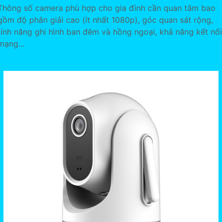
Thông số camera phù hợp cho gia đình cần quan tâm bao
gồm độ phân giải cao (ít nhất 1080p), góc quan sát rộng,
tính năng ghi hình ban đêm và hồng ngoại, khả năng kết nối
mạng...