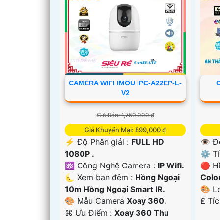
CAMERA WIFI IMOU IPC-A22EP-L-
C
V2
'
Giá Bán: 1,750,000 ₫
Giá Khuyến Mại: 899,000 ₫
️⚡ Độ Phân giải :
FULL HD
👁 Đ
1080P .
⚙ Tí
⚛️ Công Nghệ Camera :
IP Wifi.
🔴 H
🌜 Xem ban đêm :
Hồng Ngoại
Colo
10m Hồng Ngoại Smart IR.
🎨 L
🎨 Mẫu Camera
Xoay 360.
️₤ Tí
️⌘ Ưu Điểm :
Xoay 360 Thu