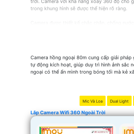
trời. Camera với khả năng xoay 360 độ cho gó
trong khung hình sẽ được thể hiện rõ ràng.
Camera được thiết kế chắc chắn, chống nước v
trời, bạn có thể yên tâm mà không cần lo lắn
Camera hồng ngoại 80m cung cấp giải pháp gi
tự động kích hoạt, giúp duy trì hình ảnh sắc
ngoại có thể ẩn mình trong bóng tối mà kẻ x
Mic Và Loa
Dual Light
Lắp Camera Wifi 360 Ngoài Trời