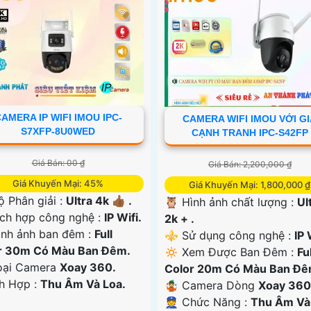
AMERA IP WIFI IMOU IPC-
CAMERA WIFI IMOU VỚI G
S7XFP-8U0WED
CẠNH TRANH IPC-S42FP
Giá Bán: 00 ₫
Giá Bán: 2,200,000 ₫
Giá Khuyến Mại: 45%
Giá Khuyến Mại: 1,800,000 ₫
ộ Phân giải :
Ultra 4k 👍🏾 .
🦉 Hình ảnh chất lượng :
Ul
ch hợp công nghệ :
IP Wifi.
2k + .
ình ảnh ban đêm :
Full
⚜️ Sử dụng công nghệ :
IP 
r 30m Có Màu Ban Ðêm.
🔅 Xem Được Ban Đêm :
Ful
oại Camera
Xoay 360.
Color 20m Có Màu Ban Ðê
ch Hợp :
Thu Âm Và Loa.
🤹 Camera Dòng
Xoay 360
️👮 Chức Năng :
Thu Âm Và