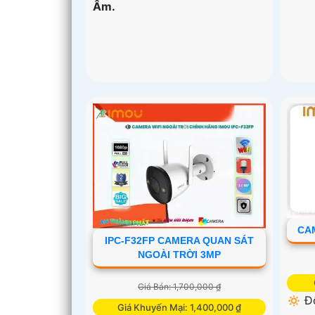
Âm.
CAM
IPC-F32FP CAMERA QUAN SÁT
NGOÀI TRỜI 3MP
Giá Bán: 1,700,000 ₫
🔅 Đ
Giá Khuyến Mại: 1,400,000 ₫