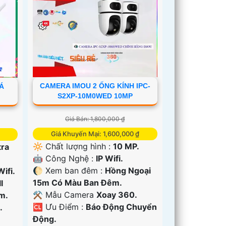
CAMERA IMOU 2 ỐNG KÍNH IPC-
IÁ
S2XP-10M0WED 10MP
Giá Bán: 1,800,000 ₫
Giá Khuyến Mại: 1,600,000 ₫
🔆 Chất lượng hình :
10 MP.
tra
🤖️ Công Nghệ :
IP Wifi.
🌔 Xem ban đêm :
Hồng Ngoại
Wifi.
15m Có Màu Ban Ðêm.
l
⚒ Mẫu Camera
Xoay 360.
m.
️🆑 Ưu Điểm :
Báo Động Chuyển
.
Động.