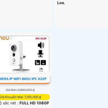
Loa.
ERA IP WIFI IMOU IPC K22P
Giá Bán: 2,860,000 ₫
Giá Khuyến Mại: 1,100,000 ₫
ộ sắc nét :
FULL HD 1080P