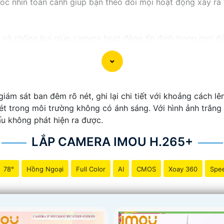
c nhìn toàn cảnh giúp bạn theo dõi mọi hoạt động xảy ra t
à chống bụi giúp camera hoạt động ổn định trong mọi điều 
g về việc bị xâm nhập hoặc mất trội tài sản.
ám sát ban đêm rõ nét, ghi lại chi tiết với khoảng cách l
 nét trong môi trường không có ánh sáng. Với hình ảnh trắng
ấu không phát hiện ra được.
LẮP CAMERA IMOU H.265+
78°
Hồng Ngoại
Full Color
AI
CMOS
Xoay 360
Spe