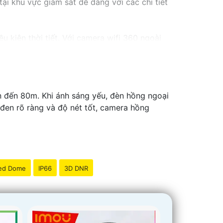
ại khu vực giám sát dễ dàng với các chi tiết
kiện thời tiết. ️Với camera wifi 360 ngoài
ên đến 80m. Khi ánh sáng yếu, đèn hồng ngoại
 đen rõ ràng và độ nét tốt, camera hồng
ed Dome
IP66
3D DNR