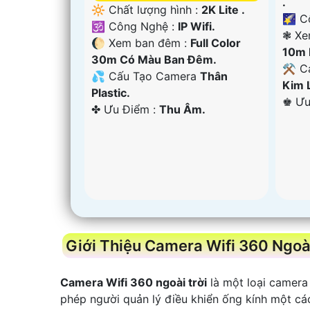
.
🔆 Chất lượng hình :
2K Lite .
🌠 C
🕉️ Công Nghệ :
IP Wifi.
❃ Xe
🌔 Xem ban đêm :
Full Color
10m 
30m Có Màu Ban Ðêm.
⚒ C
💦 Cấu Tạo Camera
Thân
Kim 
Plastic.
️♚ Ư
️✤ Ưu Điểm :
Thu Âm.
Giới Thiệu Camera Wifi 360 Ngoài
Camera Wifi 360 ngoài trời
là một loại camera
phép người quản lý điều khiển ống kính một cá