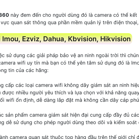
 360
này đem đến cho người dùng đó là camera có thể kết
 vực quan sát thông qua phần mềm quản lý trên điện thoại,
Imou, Ezviz, Dahua, Kbvision, Hikvision
c sử dụng các giải pháp bảo vệ an ninh ngoài trời thì chú
camera wifi uy tín mà bạn có thể yên tâm sử dụng đó là Imo
ông tin của các hãng:
g cấp các loại camera wifi không dây giám sát an ninh hi
được nhiều người yêu thích và lựa chọn với khả năng quay
ối wifi ổn định, dễ dàng lắp đặt mà không cần dây cáp phứ
các sản phẩm camera giám sát hiện đại cung cấp đầy đủ các 
ụng dễ sử dụng cho phép người dùng theo dõi và kiểm soát
gành camera quan sát thuộc top hàng đầu trên thế giới chỉ