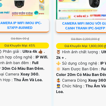
AMERA IP WIFI IMOU IPC-
CAMERA WIFI IMOU VỚI G
S7XFP-8U0WED
CẠNH TRANH IPC-S42FP
Giá Bán: 00 ₫
Giá Bán: 2,200,000 ₫
Giá Khuyến Mại: 45%
Giá Khuyến Mại: 1,800,000 ₫
ộ Phân giải :
Ultra 4k 👍🏾 .
🦉 Hình ảnh chất lượng :
Ul
ch hợp công nghệ :
IP Wifi.
2k + .
ình ảnh ban đêm :
Full
⚜️ Sử dụng công nghệ :
IP 
r 30m Có Màu Ban Ðêm.
🔅 Xem Được Ban Đêm :
Ful
oại Camera
Xoay 360.
Color 20m Có Màu Ban Ðê
ch Hợp :
Thu Âm Và Loa.
🤹 Camera Dòng
Xoay 360
️👮 Chức Năng :
Thu Âm Và
Loa.