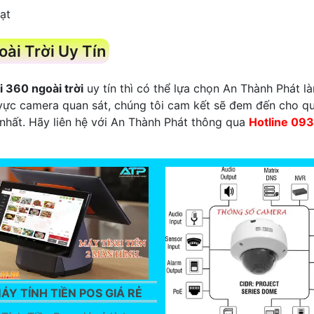
ạt
ài Trời Uy Tín
i 360 ngoài trời
uy tín thì có thể lựa chọn An Thành Phát 
 vực camera quan sát, chúng tôi cam kết sẽ đem đến cho q
m nhất. Hãy liên hệ với An Thành Phát thông qua
Hotline 09
ÁY TÍNH TIỀN POS GIÁ RẺ