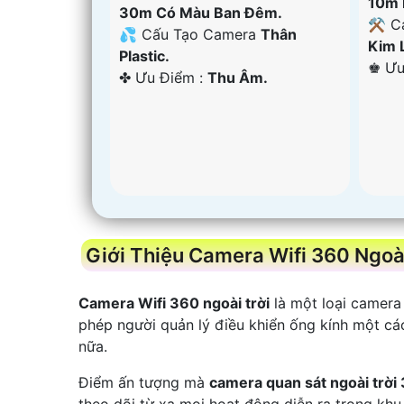
10m 
30m Có Màu Ban Ðêm.
⚒ C
💦 Cấu Tạo Camera
Thân
Kim 
Plastic.
️♚ Ư
️✤ Ưu Điểm :
Thu Âm.
Giới Thiệu Camera Wifi 360 Ngoài
Camera Wifi 360 ngoài trời
là một loại camera
phép người quản lý điều khiển ống kính một cá
nữa.
Điểm ấn tượng mà
camera quan sát ngoài trời
theo dõi từ xa mọi hoạt động diễn ra trong khu