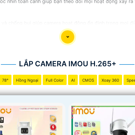
c nhìn toàn cảnh giúp bạn theo dõi mọi hoạt động xảy ra t
à chống bụi giúp camera hoạt động ổn định trong mọi điều 
g về việc bị xâm nhập hoặc mất trội tài sản.
LẮP CAMERA IMOU H.265+
78°
Hồng Ngoại
Full Color
AI
CMOS
Xoay 360
Spe