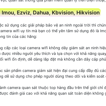
Imou, Ezviz, Dahua, Kbvision, Hikvision
c sử dụng các giải pháp bảo vệ an ninh ngoài trời thì chú
camera wifi uy tín mà bạn có thể yên tâm sử dụng đó là Imo
ông tin của các hãng:
g cấp các loại camera wifi không dây giám sát an ninh hi
được nhiều người yêu thích và lựa chọn với khả năng quay
ối wifi ổn định, dễ dàng lắp đặt mà không cần dây cáp phứ
các sản phẩm camera giám sát hiện đại cung cấp đầy đủ các 
ụng dễ sử dụng cho phép người dùng theo dõi và kiểm soát
gành camera quan sát thuộc top hàng đầu trên thế giới chỉ
 được đánh giá cao với khả năng quan sát toàn diện không