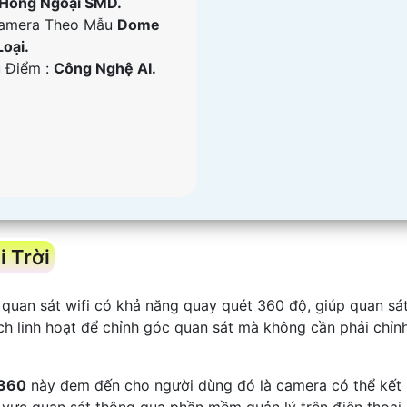
Hồng Ngoại SMD.
amera Theo Mẫu
Dome
Loại.
u Điểm :
Công Nghệ AI.
 Trời
 quan sát wifi có khả năng quay quét 360 độ, giúp quan s
ch linh hoạt để chỉnh góc quan sát mà không cần phải chỉn
 360
này đem đến cho người dùng đó là camera có thể kết
 vực quan sát thông qua phần mềm quản lý trên điện thoại,