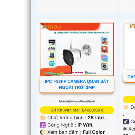
CAM
IPC-F32FP CAMERA QUAN SÁT
NGOÀI TRỜI 3MP
Giá Bán: 1,700,000 ₫
🔅 Đ
Giá Khuyến Mại: 1,400,000 ₫
.
🔆 Chất lượng hình :
2K Lite .
🌠 C
🕉️ Công Nghệ :
IP Wifi.
❃ Xe
🌔 Xem ban đêm :
Full Color