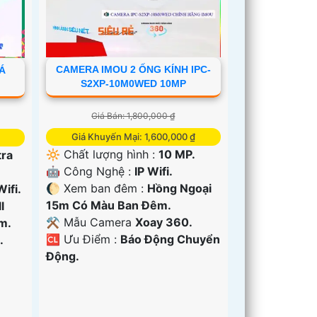
CAMERA IMOU 2 ỐNG KÍNH IPC-
IÁ
S2XP-10M0WED 10MP
Giá Bán: 1,800,000 ₫
Giá Khuyến Mại: 1,600,000 ₫
🔆 Chất lượng hình :
10 MP.
tra
🤖️ Công Nghệ :
IP Wifi.
🌔 Xem ban đêm :
Hồng Ngoại
Wifi.
15m Có Màu Ban Ðêm.
l
⚒ Mẫu Camera
Xoay 360.
m.
️🆑 Ưu Điểm :
Báo Động Chuyển
.
Động.