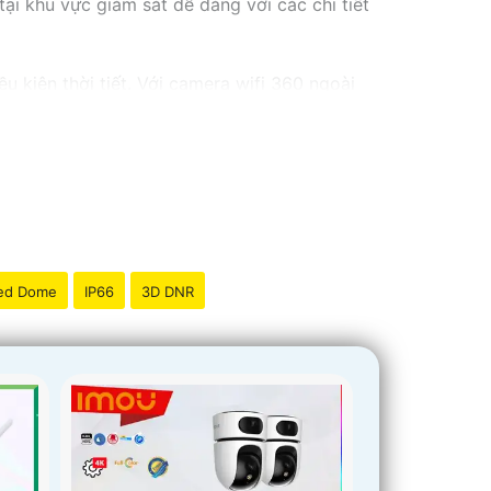
ại khu vực giám sát dễ dàng với các chi tiết
kiện thời tiết. ️Với camera wifi 360 ngoài
ed Dome
IP66
3D DNR