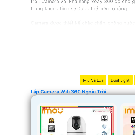
trời. Camera với khả năng xoay 360 độ cho gó
trong khung hình sẽ được thể hiện rõ ràng.
Camera được thiết kế chắc chắn, chống nước v
trời, bạn có thể yên tâm mà không cần lo lắn
Mic Và Loa
Dual Light
Lắp Camera Wifi 360 Ngoài Trời