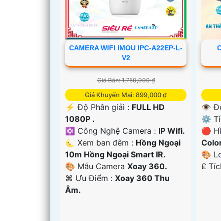
CAMERA WIFI IMOU IPC-A22EP-L-
C
V2
Giá Bán: 1,750,000 ₫
Giá Khuyến Mại: 899,000 ₫
'
️⚡ Độ Phân giải :
FULL HD
👁 Đ
1080P .
⚙ Tí
⚛️ Công Nghệ Camera :
IP Wifi.
🔴 H
🌜 Xem ban đêm :
Hồng Ngoại
Colo
10m Hồng Ngoại Smart IR.
🎨 L
🎨 Mẫu Camera
Xoay 360.
️₤ Tí
️⌘ Ưu Điểm :
Xoay 360 Thu
Âm.