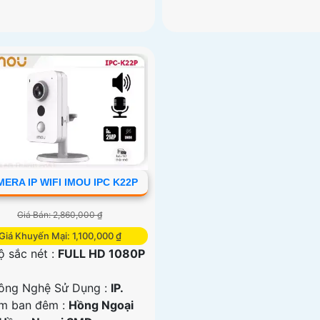
ERA IP WIFI IMOU IPC K22P
Giá Bán: 2,860,000 ₫
Giá Khuyến Mại: 1,100,000 ₫
ộ sắc nét :
FULL HD 1080P
ông Nghệ Sử Dụng :
IP.
m ban đêm :
Hồng Ngoại