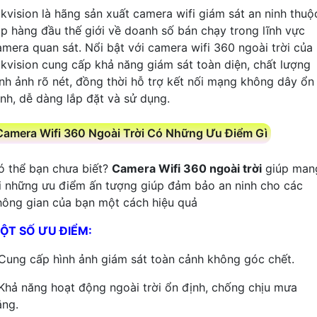
ikvision là hãng sản xuất camera wifi giám sát an ninh thuộ
op hàng đầu thế giới về doanh số bán chạy trong lĩnh vực
amera quan sát. Nổi bật với camera wifi 360 ngoài trời của
ikvision cung cấp khả năng giám sát toàn diện, chất lượng
ình ảnh rõ nét, đồng thời hỗ trợ kết nối mạng không dây ổn
ịnh, dễ dàng lắp đặt và sử dụng.
Camera Wifi 360 Ngoài Trời Có Những Ưu Điểm Gì
ó thể bạn chưa biết?
Camera Wifi 360 ngoài trời
giúp man
ại những ưu điểm ấn tượng giúp đảm bảo an ninh cho các
hông gian của bạn một cách hiệu quả
ỘT SỐ ƯU ĐIỂM:
 Cung cấp hình ảnh giám sát toàn cảnh không góc chết.
 Khả năng hoạt động ngoài trời ổn định, chống chịu mưa
ắng.