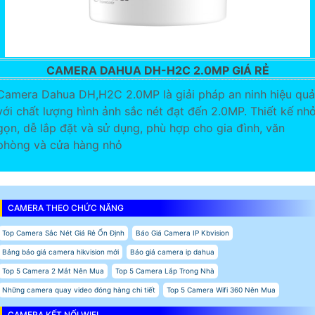
CAMERA DAHUA DH-H2C 2.0MP GIÁ RẺ
Camera Dahua DH,H2C 2.0MP là giải pháp an ninh hiệu quả
với chất lượng hình ảnh sắc nét đạt đến 2.0MP. Thiết kế nh
gọn, dễ lắp đặt và sử dụng, phù hợp cho gia đình, văn
phòng và cửa hàng nhỏ
CAMERA THEO CHỨC NĂNG
Top Camera Sắc Nét Giá Rẻ Ổn Định
Báo Giá Camera IP Kbvision
Bảng báo giá camera hikvision mới
Báo giá camera ip dahua
Top 5 Camera 2 Mắt Nên Mua
Top 5 Camera Lắp Trong Nhà
Những camera quay video đóng hàng chi tiết
Top 5 Camera Wifi 360 Nên Mua
CAMERA KẾT NỐI WIFI