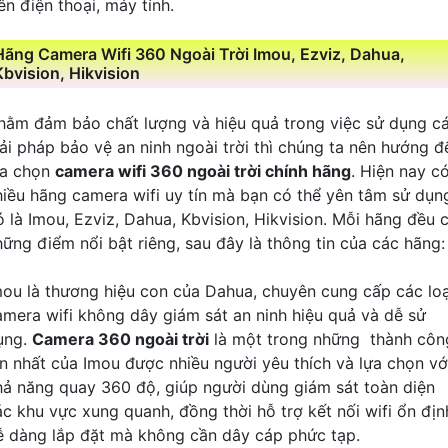
ên điện thoại, máy tính.
Hãng Camera Wifi 360 Ngoài Trời Imou, Ezviz, Dahua,
Kbvision, Hikvision
hằm đảm bảo chất lượng và hiệu quả trong việc sử dụng c
iải pháp bảo vệ an ninh ngoài trời thì chúng ta nên hướng đ
ựa chọn
camera wifi 360 ngoài trời chính hãng
. Hiện nay c
hiều hãng camera wifi uy tín mà bạn có thể yên tâm sử dụn
ó là Imou, Ezviz, Dahua, Kbvision, Hikvision. Mỗi hãng đều 
hững điểm nổi bật riêng, sau đây là thông tin của các hãng:
mou là thương hiệu con của Dahua, chuyên cung cấp các loạ
amera wifi không dây giám sát an ninh hiệu quả và dễ sử
ụng.
Camera 360 ngoài trời
là một trong những thành côn
ớn nhất của Imou được nhiều người yêu thích và lựa chọn vớ
hả năng quay 360 độ, giúp người dùng giám sát toàn diện
ác khu vực xung quanh, đồng thời hỗ trợ kết nối wifi ổn địn
ễ dàng lắp đặt mà không cần dây cáp phức tạp.