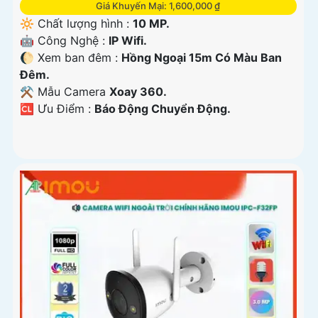
Giá Khuyến Mại: 1,600,000 ₫
🔆 Chất lượng hình :
10 MP.
🤖️ Công Nghệ :
IP Wifi.
🌔 Xem ban đêm :
Hồng Ngoại 15m Có Màu Ban
Ðêm.
⚒ Mẫu Camera
Xoay 360.
️🆑 Ưu Điểm :
Báo Động Chuyển Động.