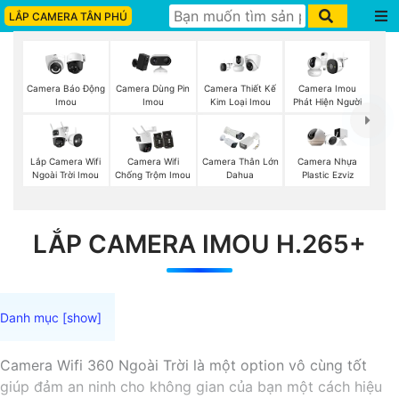
LẮP CAMERA TÂN PHÚ
Camera Báo Động
Camera Dùng Pin
Camera Thiết Kế
Camera Imou
Imou
Imou
Kim Loại Imou
Phát Hiện Người
Lắp Camera Wifi
Camera Wifi
Camera Thân Lớn
Camera Nhựa
Ngoài Trời Imou
Chống Trộm Imou
Dahua
Plastic Ezviz
LẮP CAMERA IMOU H.265+
Camera Wifi 360 Ngoài Trời là một option vô cùng tốt
giúp đảm an ninh cho không gian của bạn một cách hiệu