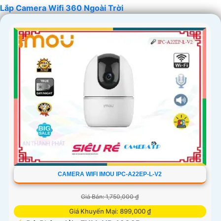
Lắp Camera Wifi 360 Ngoài Trời
'
CAMERA WIFI IMOU IPC-A22EP-L-V2
Giá Bán: 1,750,000 ₫
Giá Khuyến Mại: 899,000 ₫