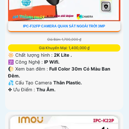
IPC-F32FP CAMERA QUAN SÁT NGOÀI TRỜI 3MP
Giá Bán: 1,700,000 ₫
Giá Khuyến Mại: 1,400,000 ₫
🔆 Chất lượng hình :
2K Lite .
🕉️ Công Nghệ :
IP Wifi.
🌔 Xem ban đêm :
Full Color 30m Có Màu Ban
Ðêm.
💦 Cấu Tạo Camera
Thân Plastic.
️✤ Ưu Điểm :
Thu Âm.