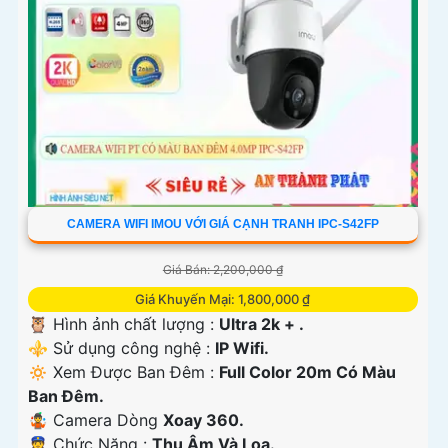
CAMERA WIFI IMOU VỚI GIÁ CẠNH TRANH IPC-S42FP
Giá Bán: 2,200,000 ₫
Giá Khuyến Mại: 1,800,000 ₫
🦉 Hình ảnh chất lượng :
Ultra 2k + .
⚜️ Sử dụng công nghệ :
IP Wifi.
🔅 Xem Được Ban Đêm :
Full Color 20m Có Màu
Ban Ðêm.
🤹 Camera Dòng
Xoay 360.
️👮 Chức Năng :
Thu Âm Và Loa.