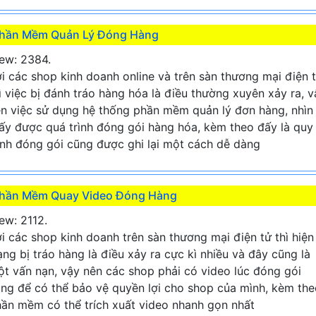
hần Mềm Quản Lý Đóng Hàng
ew: 2384.
i các shop kinh doanh online và trên sàn thương mại điện 
ì việc bị đánh tráo hàng hóa là điều thường xuyên xảy ra, v
n việc sử dụng hệ thống phần mềm quản lý đơn hàng, nhìn
ấy được quá trình đóng gói hàng hóa, kèm theo đấy là quy
ình đóng gói cũng được ghi lại một cách dễ dàng
hần Mềm Quay Video Đóng Hàng
ew: 2112.
i các shop kinh doanh trên sàn thương mại điện tử thì hiện
ạng bị tráo hàng là điều xảy ra cực kì nhiều và đây cũng là
t vấn nạn, vậy nên các shop phải có video lúc đóng gói
ng để có thể bảo vệ quyền lợi cho shop của mình, kèm the
ần mềm có thể trích xuất video nhanh gọn nhất