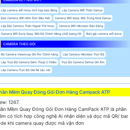
Lắp camera wifi Imou tích hợp báo động
Lắp Camera Wifi Thân Dahua
Bán Camera Wifi Hình Ảnh Siêu Nét
Camera Wifi Xoay 360 Trong Nhà Dahua
Lắp Đặt Camera Thân Ngoài Trời Imou
Camera Wifi Hikvision Báo Động
Camera Wifi Ezviz Xoay 360 Độ Chính Hãng chất lượng tốt
Báo giá camera wifi ezviz
CAMERA THEO GÓI
Bộ Camera Visioncop Ghi Âm Chính hãng
Lắp Camera Hikvision Trọn Bộ
Lắp Trọn Bộ Camera Đàm Thoại 2 Chiều
Trọn Bộ Camera Dahua Ghi Âm
Lắp Camera Trọn Bộ Giá Rẻ sắc nét
hần Mềm Quay Đóng Gói Đơn Hàng Campack ATP
ew: 1267.
hần Mềm Quay Đóng Gói Đơn Hàng CamPack ATP là phần
m có tích hợp công nghệ Ai nhận diện và dọc mã QR/ bar
de khi camera quay được mã vận đơn