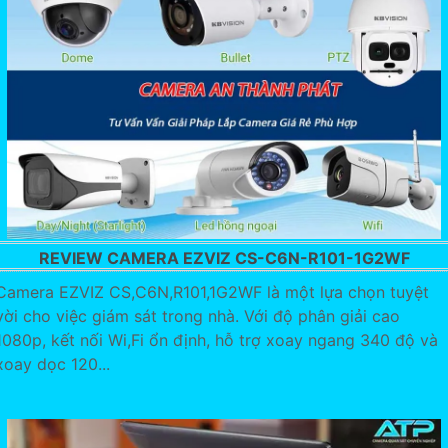
REVIEW CAMERA EZVIZ CS-C6N-R101-1G2WF
Camera EZVIZ CS,C6N,R101,1G2WF là một lựa chọn tuyệt
vời cho việc giám sát trong nhà. Với độ phân giải cao
1080p, kết nối Wi,Fi ổn định, hỗ trợ xoay ngang 340 độ và
xoay dọc 120...