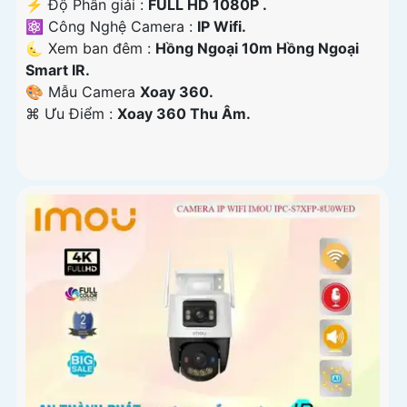
️⚡ Độ Phân giải :
FULL HD 1080P .
⚛️ Công Nghệ Camera :
IP Wifi.
🌜 Xem ban đêm :
Hồng Ngoại 10m Hồng Ngoại
Smart IR.
🎨 Mẫu Camera
Xoay 360.
️⌘ Ưu Điểm :
Xoay 360 Thu Âm.