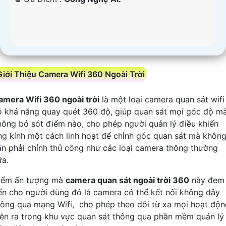
Giới Thiệu Camera Wifi 360 Ngoài Trời
amera Wifi 360 ngoài trời
là một loại camera quan sát wifi
ó khả năng quay quét 360 độ, giúp quan sát mọi góc độ m
hông bỏ sót điểm nào, cho phép người quản lý điều khiển
ng kính một cách linh hoạt để chỉnh góc quan sát mà khôn
ần phải chỉnh thủ công như các loại camera thông thường
ữa.
iểm ấn tượng mà
camera quan sát ngoài trời 360
này đem
ến cho người dùng đó là camera có thể kết nối không dây
hông qua mạng Wifi, cho phép theo dõi từ xa mọi hoạt độn
iễn ra trong khu vực quan sát thông qua phần mềm quản lý