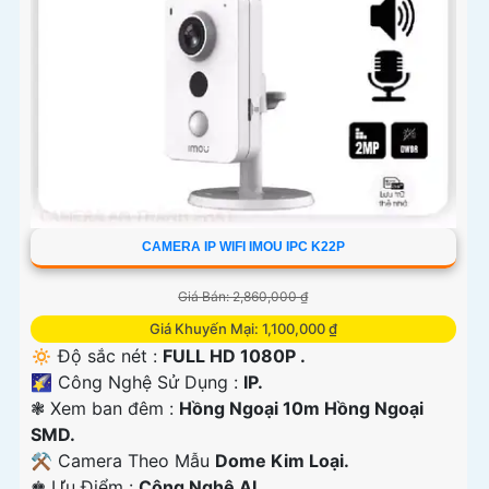
CAMERA IP WIFI IMOU IPC K22P
Giá Bán: 2,860,000 ₫
Giá Khuyến Mại: 1,100,000 ₫
🔅 Độ sắc nét :
FULL HD 1080P .
🌠 Công Nghệ Sử Dụng :
IP.
❃ Xem ban đêm :
Hồng Ngoại 10m Hồng Ngoại
SMD.
⚒ Camera Theo Mẫu
Dome Kim Loại.
️♚ Ưu Điểm :
Công Nghệ AI.