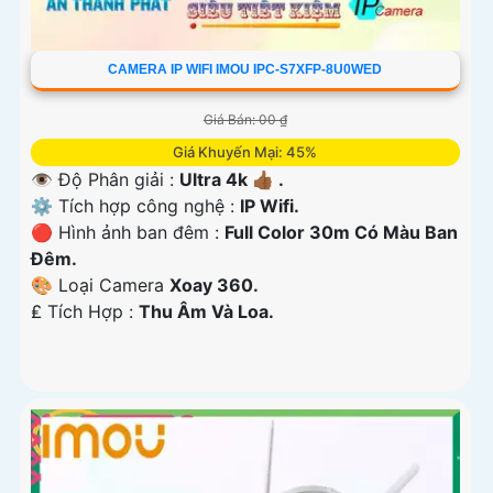
CAMERA IP WIFI IMOU IPC-S7XFP-8U0WED
Giá Bán: 00 ₫
Giá Khuyến Mại: 45%
👁 Độ Phân giải :
Ultra 4k 👍🏾 .
⚙ Tích hợp công nghệ :
IP Wifi.
🔴 Hình ảnh ban đêm :
Full Color 30m Có Màu Ban
Ðêm.
🎨 Loại Camera
Xoay 360.
️₤ Tích Hợp :
Thu Âm Và Loa.