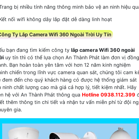
 Trang bị nhiều tính năng thông minh bảo vệ an ninh hiệu qu
 Kết nối wifi không dây lắp đặt dễ dàng linh hoạt
Công Ty Lắp Camera Wifi 360 Ngoài Trời Uy Tín
ếu bạn đang tìm kiếm công ty
lắp camera Wifi 360 ngoài
ời
uy tín thì có thể lựa chọn An Thành Phát làm đơn vị đồn
ành. Bạn hoàn toàn yên tâm với hơn 12 năm kinh nghiệm
hinh chiến trong lĩnh vực camera quan sát, chúng tôi cam k
ẽ đem đến cho quý khách hàng có được hệ thống giám sát
n ninh chất lượng cao mà giá cả hợp lý, tiết kiệm nhất. Hãy
iên hệ với An Thành Phát thông qua
Hotline 0938.112.399
đ
ết thêm thông tin chi tiết và nhận tư vấn miễn phí từ đội n
huyên gia.