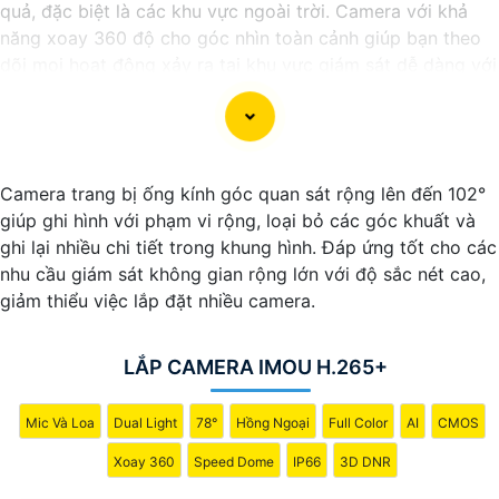
quả, đặc biệt là các khu vực ngoài trời. Camera với khả
năng xoay 360 độ cho góc nhìn toàn cảnh giúp bạn theo
dõi mọi hoạt động xảy ra tại khu vực giám sát dễ dàng với
các chi tiết trong khung hình sẽ được thể hiện rõ ràng.
Camera được thiết kế chắc chắn, chống nước và chống
bụi giúp camera hoạt động ổn định trong mọi điều kiện
Camera trang bị ống kính góc quan sát rộng lên đến 102°
thời tiết. ️Với camera wifi 360 ngoài trời, bạn có thể yên
giúp ghi hình với phạm vi rộng, loại bỏ các góc khuất và
tâm mà không cần lo lắng về việc bị xâm nhập hoặc mất
ghi lại nhiều chi tiết trong khung hình. Đáp ứng tốt cho các
trội tài sản.
nhu cầu giám sát không gian rộng lớn với độ sắc nét cao,
giảm thiểu việc lắp đặt nhiều camera.
LẮP CAMERA IMOU H.265+
Mic Và Loa
Dual Light
78°
Hồng Ngoại
Full Color
AI
CMOS
Xoay 360
Speed Dome
IP66
3D DNR